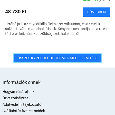
48 730 Ft
BŐVEBBEN
Próbálja ki az egyedülálló élelmiszer-vákuumot, és az ételek
sokkal tovább maradnak frissek. Kényelmesen tárolja a nyers és
főtt ételeket, húsokat, zöldségeket, halakat, sőt...
ÖSSZES KAPCSOLÓDÓ TERMÉK MEGJELENÍTÉSE
L
á
Információk önnek
b
l
Hogyan vásároljunk
é
Üzletszabályzat
c
Adatvédelmi tájékoztató
Szállítási és fizetési módok