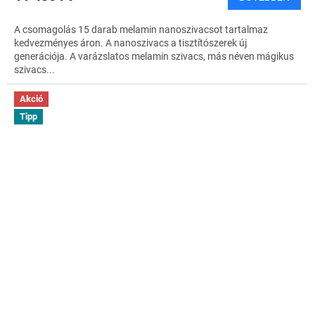
A csomagolás 15 darab melamin nanoszivacsot tartalmaz
kedvezményes áron. A nanoszivacs a tisztítószerek új
generációja. A varázslatos melamin szivacs, más néven mágikus
szivacs...
Akció
Tipp