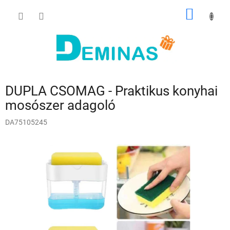
Ugrás
KOSÁR
a
fő
tartalomhoz
DUPLA CSOMAG - Praktikus konyhai
mosószer adagoló
DA75105245