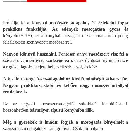
Próbálja ki a konyhai
mosószer adagolót, és értékelni fogja
praktikus funkcióját
.
Az edények mosogatása gyors és
kényelmes lesz
, és a konyhai mosogató tiszta marad, nem pedig
feleslegesen szennyezett mosószerrel.
Nagyon könnyű használni
. Pontosan annyi
mosószert visz fel a
szivacsra, amennyire szüksége van.
Csak óvatosan nyomja össze
a rugós adagoló tetejére helyezett szivacsot, és kész.
A kiváló mosogatószer-
adagolóhoz kiváló minőségű szivacs jár
.
Nagyon praktikus, stabil és kellően nagy mosószertartállyal
rendelkezik.
Ez az egyedi mosószer-adagoló sokoldalú kialakításának
köszönhetően
bármilyen típusú konyhába illik.
Még a gyerekek is imádni fogják a mosogatás kényelmét
a
szenzációs mosogatószer-adagolóval. Csak próbálja ki.