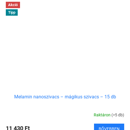
Akció
Tipp
Melamin nanoszivacs – mágikus szivacs – 15 db
Raktáron
(>5 db)
11 430 Ft
BŐVEBBEN