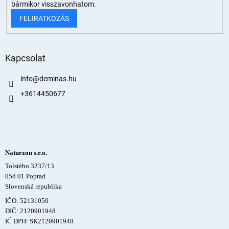
bármikor visszavonhatom.
FELIRATKOZÁS
Kapcsolat
info
@
deminas.hu
+3614450677
Naturzon s.r.o.
Tolstého 3237/13
058 01 Poprad
Slovenská republika
IČO: 52131050
DIČ: 2120901948
IČ DPH: SK2120901948