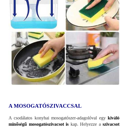
A MOSOGATÓSZIVACCSAL
A csodálatos konyhai mosogatószer-adagolóval egy
kiváló
minőségű mosogatószivacsot is
kap. Helyezze a
szivacsot