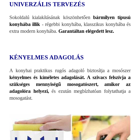
UNIVERZÁLIS TERVEZÉS
Sokoldalú kialakításának köszönhetően
bármilyen típusú
konyhába illik
- régebbi konyhába, klasszikus konyhába és
extra modern konyhába.
Garantáltan elégedett lesz.
KÉNYELMES ADAGOLÁS
A konyhai praktikus rugós adagoló biztosítja a mosószer
kényelmes és kíméletes adagolását.
A szivacs felszívja a
szükséges mennyiségű mosogatószert, amikor az
adagolóra helyezi,
és ezután megbízhatóan folytathatja a
mosogatást.