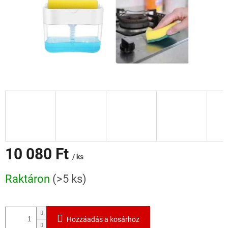
10 080 Ft
/ ks
Egységár:
Raktáron
(>5 ks)
Hozzáadás a kosárhoz