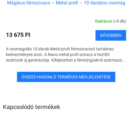
Mágikus fémszivacs – Metal profi – 10 darabos csomag
Raktáron
(>5 db)
13 675 Ft
BŐVEBBEN
A csomagolás 10 darab Metal profi fémszivacsot tartalmaz
kedvezményes áron. A Nano metal profi szivacs a tisztító
eszközök új generációja. Kifejezetten a fémtárgyakról származó...
ÖSSZES HASONLÓ TERMÉKEK MEGJELENÍTÉSE
Kapcsolódó termékek