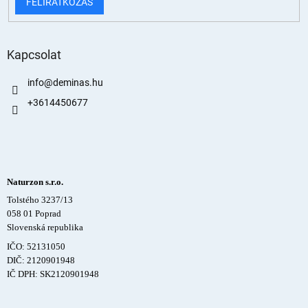
FELIRATKOZÁS
Kapcsolat
info
@
deminas.hu
+3614450677
Naturzon s.r.o.
Tolstého 3237/13
058 01 Poprad
Slovenská republika
IČO: 52131050
DIČ: 2120901948
IČ DPH: SK2120901948