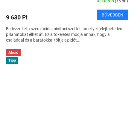
Raktáron
(>5 db)
BŐVEBBEN
9 630 Ft
Fedezze fel a szenzációs minifoci szettet, amellyel felejthetetlen
pillanatokat élhet át. Ez a tökéletes módja annak, hogy a
családdal és a barátokkal töltje az időt....
Akció
Tipp