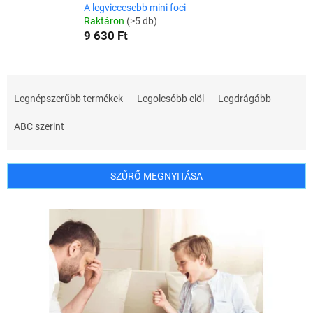
A legviccesebb mini foci
Raktáron
(>5 db)
9 630 Ft
T
e
Legnépszerűbb termékek
Legolcsóbb elöl
Legdrágább
r
m
ABC szerint
é
k
e
SZŰRŐ MEGNYITÁSA
k
r
T
e
e
n
r
d
m
e
é
z
k
é
e
s