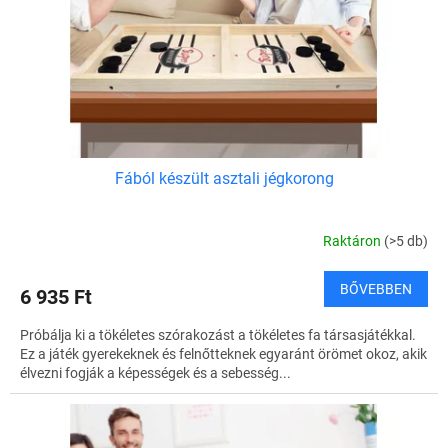
k
e
l
i
s
t
á
j
a
Fából készült asztali jégkorong
Raktáron
(>5 db)
BŐVEBBEN
6 935 Ft
Próbálja ki a tökéletes szórakozást a tökéletes fa társasjátékkal.
Ez a játék gyerekeknek és felnőtteknek egyaránt örömet okoz, akik
élvezni fogják a képességek és a sebesség...