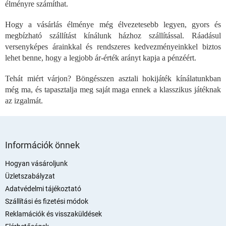
élményre számíthat.
y
í
Hogy a vásárlás élménye még élvezetesebb legyen, gyors és
t
megbízható szállítást kínálunk házhoz szállítással. Ráadásul
á
versenyképes árainkkal és rendszeres kedvezményeinkkel biztos
s
e
lehet benne, hogy a legjobb ár-érték arányt kapja a pénzéért.
l
e
Tehát miért várjon? Böngésszen asztali hokijáték kínálatunkban
m
még ma, és tapasztalja meg saját maga ennek a klasszikus játéknak
e
az izgalmát.
i
L
á
Információk önnek
b
l
Hogyan vásároljunk
é
Üzletszabályzat
c
Adatvédelmi tájékoztató
Szállítási és fizetési módok
Reklamációk és visszaküldések