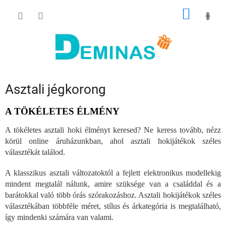
Ugrás
KOSÁR
a
fő
tartalomhoz
Asztali jégkorong
A TÖKÉLETES ÉLMÉNY
A tökéletes asztali hoki élményt keresed? Ne keress tovább, nézz
körül online áruházunkban, ahol asztali hokijátékok széles
választékát találod.
A klasszikus asztali változatoktól a fejlett elektronikus modellekig
mindent megtalál nálunk, amire szüksége van a családdal és a
barátokkal való több órás szórakozáshoz. Asztali hokijátékok széles
választékában többféle méret, stílus és árkategória is megtalálható,
így mindenki számára van valami.