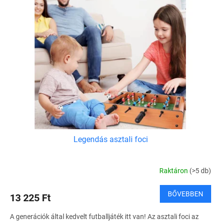
Legendás asztali foci
Raktáron
(>5 db)
BŐVEBBEN
13 225 Ft
A generációk által kedvelt futballjáték itt van! Az asztali foci az