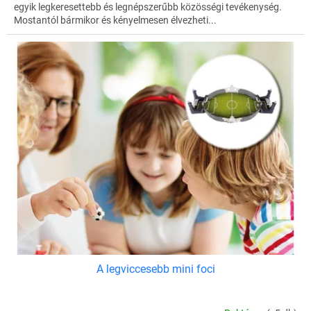
egyik legkeresettebb és legnépszerűbb közösségi tevékenység.
Mostantól bármikor és kényelmesen élvezheti...
A legviccesebb mini foci