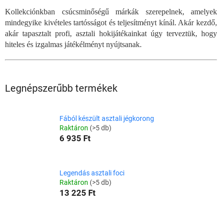
Kollekciónkban csúcsminőségű márkák szerepelnek, amelyek
mindegyike kivételes tartósságot és teljesítményt kínál. Akár kezdő,
akár tapasztalt profi, asztali hokijátékainkat úgy terveztük, hogy
hiteles és izgalmas játékélményt nyújtsanak.
Legnépszerűbb termékek
Fából készült asztali jégkorong
Raktáron
(>5 db)
6 935 Ft
Legendás asztali foci
Raktáron
(>5 db)
13 225 Ft