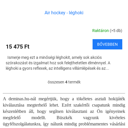
Air hockey - léghoki
Raktáron
(>5 db)
BŐVEBBEN
15 475 Ft
Ismerje meg ezt a minőségi léghokit, amely sok akciós
szórakozást és izgalmat hoz sok felejthetetlen élménnyel. A
léghoki a gyors reflexek, az intelligens villámlépések és az...
összesen
4
termék
L
i
s
A deminas.hu-nál megértjük, hogy a tökéletes asztali hokijáték
t
kiválasztása megterhelő lehet. Ezért szakértői csapatunk mindig
a
i
készenlétben áll, hogy segítsen kiválasztani az Ön igényeinek
r
megfelelő modellt. Büszkék vagyunk kivételes
á
ügyfélszolgálatunkra, így nálunk mindig problémamentes vásárlási
n