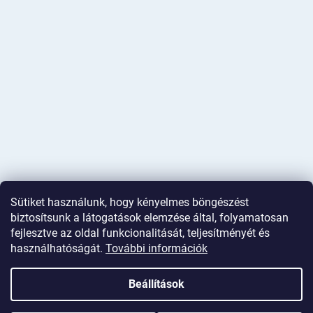
Sütiket használunk, hogy kényelmes böngészést
biztosítsunk a látogatások elemzése által, folyamatosan
fejlesztve az oldal funkcionalitását, teljesítményét és
használhatóságát.
További információk
Shoptet készítette
Beállítások
Copyright 2026
Deminas
. Minden jog fenntartva.
Süti beállítások