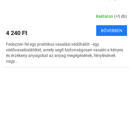
Raktáron
(>5 db)
BŐVEBBEN
4 240 Ft
Fedezzen fel egy praktikus vasalási védőhálót - egy
védővasalóalátétet, amely segít biztonságosan vasalni a kényes
és érzékeny anyagokat az anyag megégésének, fénylésének
vagy...