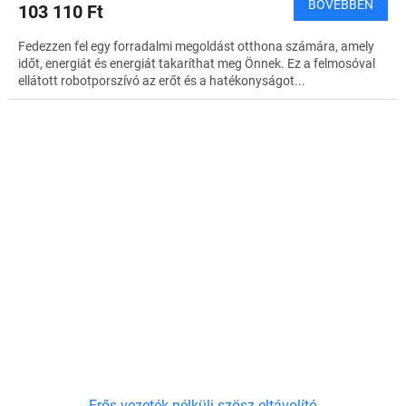
BŐVEBBEN
103 110 Ft
Fedezzen fel egy forradalmi megoldást otthona számára, amely
időt, energiát és energiát takaríthat meg Önnek. Ez a felmosóval
ellátott robotporszívó az erőt és a hatékonyságot...
Erős vezeték nélküli szösz eltávolító