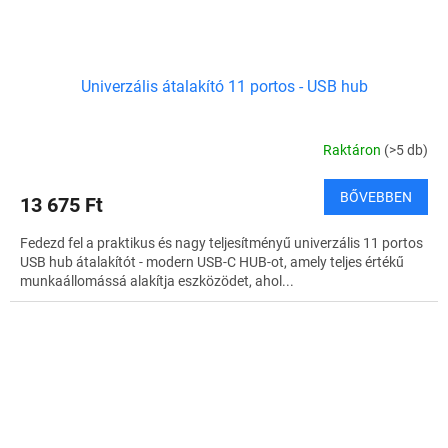
Univerzális átalakító 11 portos - USB hub
Raktáron
(>5 db)
BŐVEBBEN
13 675 Ft
Fedezd fel a praktikus és nagy teljesítményű univerzális 11 portos
USB hub átalakítót - modern USB-C HUB-ot, amely teljes értékű
munkaállomássá alakítja eszközödet, ahol...