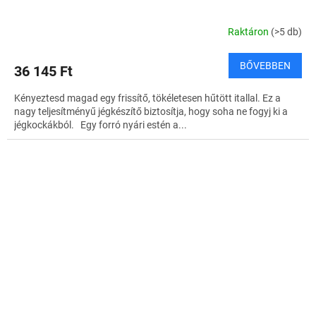
Raktáron
(>5 db)
BŐVEBBEN
36 145 Ft
Kényeztesd magad egy frissítő, tökéletesen hűtött itallal. Ez a
nagy teljesítményű jégkészítő biztosítja, hogy soha ne fogyj ki a
jégkockákból. Egy forró nyári estén a...