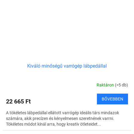
Kiváló minőségű varrógép lábpedállal
Raktáron
(>5 db)
BŐVEBBEN
22 665 Ft
A tökéletes lábpedállal ellátott varrógép ideális társ mindazok
számára, akik precízen és kényelmesen szeretnének varrni.
Tökéletes módot kínál arra, hogy kreatív ötleteidet...