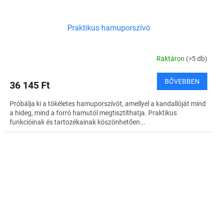
Praktikus hamuporszívó
Raktáron
(>5 db)
BŐVEBBEN
36 145 Ft
Próbálja ki a tökéletes hamuporszívót, amellyel a kandallóját mind
a hideg, mind a forró hamutól megtisztíthatja. Praktikus
funkcióinak és tartozékainak köszönhetően...