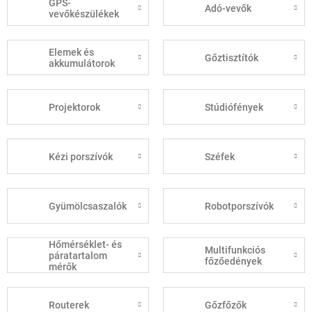
GPS-
Adó-vevők
vevőkészülékek
Elemek és
Gőztisztítók
akkumulátorok
Projektorok
Stúdiófények
Kézi porszívók
Széfek
Gyümölcsaszalók
Robotporszívók
Hőmérséklet- és
Multifunkciós
páratartalom
főzőedények
mérők
Routerek
Gőzfőzők