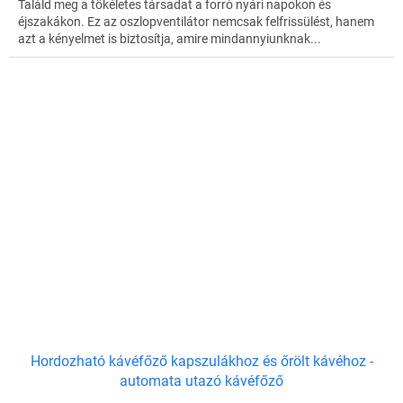
Találd meg a tökéletes társadat a forró nyári napokon és
éjszakákon. Ez az oszlopventilátor nemcsak felfrissülést, hanem
azt a kényelmet is biztosítja, amire mindannyiunknak...
Hordozható kávéfőző kapszulákhoz és őrölt kávéhoz -
automata utazó kávéfőző