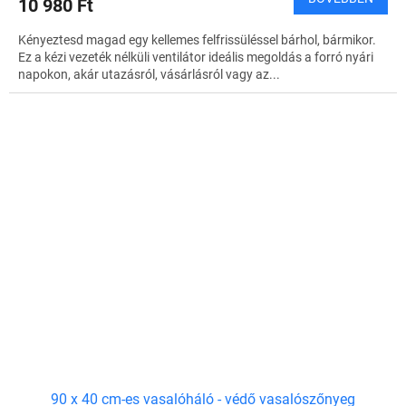
10 980 Ft
Kényeztesd magad egy kellemes felfrissüléssel bárhol, bármikor.
Ez a kézi vezeték nélküli ventilátor ideális megoldás a forró nyári
napokon, akár utazásról, vásárlásról vagy az...
90 x 40 cm-es vasalóháló - védő vasalószőnyeg