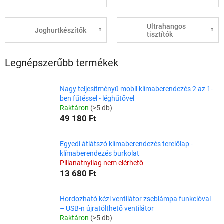
Ultrahangos
Joghurtkészítők
tisztítók
Legnépszerűbb termékek
Nagy teljesítményű mobil klímaberendezés 2 az 1-
ben fűtéssel - léghűtővel
Raktáron
(>5 db)
49 180 Ft
Egyedi átlátszó klímaberendezés terelőlap -
klímaberendezés burkolat
Pillanatnyilag nem elérhető
13 680 Ft
Hordozható kézi ventilátor zseblámpa funkcióval
– USB-n újratölthető ventilátor
Raktáron
(>5 db)