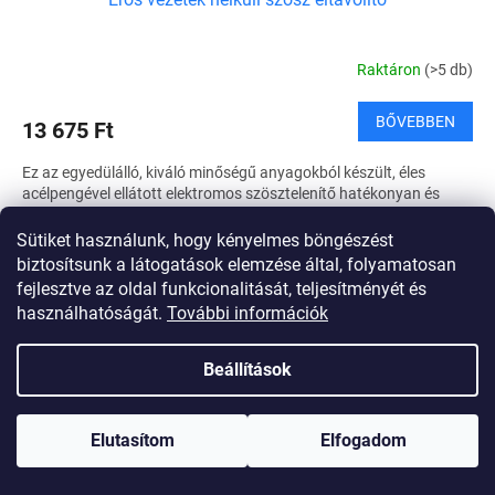
Raktáron
(>5 db)
BŐVEBBEN
13 675 Ft
Ez az egyedülálló, kiváló minőségű anyagokból készült, éles
acélpengével ellátott elektromos szösztelenítő hatékonyan és
kényelmesen eltávolítja a nem kívánt szöszöket bármilyen...
Sütiket használunk, hogy kényelmes böngészést
biztosítsunk a látogatások elemzése által, folyamatosan
fejlesztve az oldal funkcionalitását, teljesítményét és
használhatóságát.
További információk
Beállítások
Elutasítom
Elfogadom