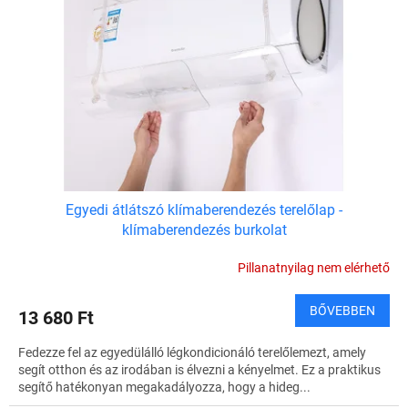
Egyedi átlátszó klímaberendezés terelőlap -
klímaberendezés burkolat
Pillanatnyilag nem elérhető
BŐVEBBEN
13 680 Ft
Fedezze fel az egyedülálló légkondicionáló terelőlemezt, amely
segít otthon és az irodában is élvezni a kényelmet. Ez a praktikus
segítő hatékonyan megakadályozza, hogy a hideg...