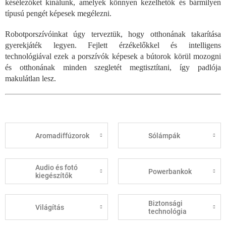
késélezőket kínálunk, amelyek könnyen kezelhetők és bármilyen
típusú pengét képesek megélezni.
Robotporszívóinkat úgy terveztük, hogy otthonának takarítása
gyerekjáték legyen. Fejlett érzékelőkkel és intelligens
technológiával ezek a porszívók képesek a bútorok körül mozogni
és otthonának minden szegletét megtisztítani, így padlója
makulátlan lesz.
Aromadiffúzorok
Sólámpák
Audio és fotó
Powerbankok
kiegészítők
Biztonsági
Világítás
technológia