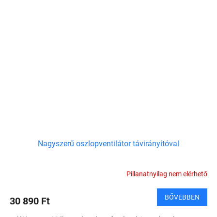
Nagyszerű oszlopventilátor távirányítóval
Pillanatnyilag nem elérhető
BŐVEBBEN
30 890 Ft