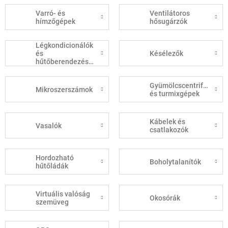
Varró- és
Ventilátoros
hímzőgépek
hősugárzók
Légkondicionálók
és
Késélezők
hűtőberendezések
Gyümölcscentrifugák
Mikroszerszámok
és turmixgépek
Kábelek és
Vasalók
csatlakozók
Hordozható
Boholytalanítók
hűtőládák
Virtuális valóság
Okosórák
szemüveg