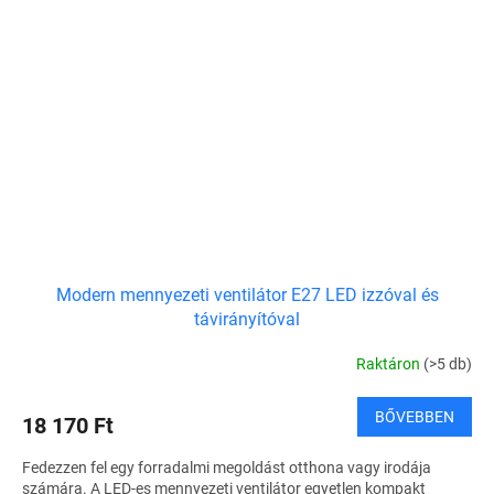
Modern mennyezeti ventilátor E27 LED izzóval és
távirányítóval
Raktáron
(>5 db)
BŐVEBBEN
18 170 Ft
Fedezzen fel egy forradalmi megoldást otthona vagy irodája
számára. A LED-es mennyezeti ventilátor egyetlen kompakt