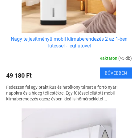
s
t
á
j
a
Nagy teljesítményű mobil klímaberendezés 2 az 1-ben
fűtéssel - léghűtővel
Raktáron
(>5 db)
BŐVEBBEN
49 180 Ft
Fedezzen fel egy praktikus és hatékony társat a forró nyári
napokra és a hideg téli estékre. Egy fűtéssel ellátott mobil
klímaberendezés egész évben ideális hőmérsékletet...