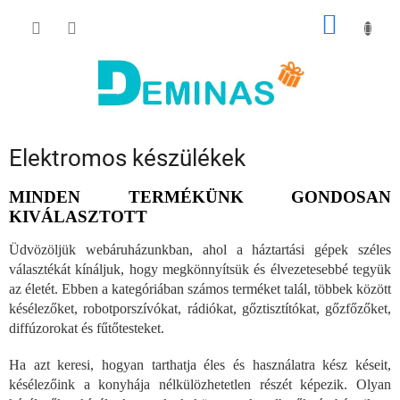
Ugrás
KOSÁR
a
fő
tartalomhoz
Elektromos készülékek
MINDEN TERMÉKÜNK GONDOSAN
KIVÁLASZTOTT
Üdvözöljük webáruházunkban, ahol a háztartási gépek széles
választékát kínáljuk, hogy megkönnyítsük és élvezetesebbé tegyük
az életét. Ebben a kategóriában számos terméket talál, többek között
késélezőket, robotporszívókat, rádiókat, gőztisztítókat, gőzfőzőket,
diffúzorokat és fűtőtesteket.
Ha azt keresi, hogyan tarthatja éles és használatra kész késeit,
késélezőink a konyhája nélkülözhetetlen részét képezik. Olyan