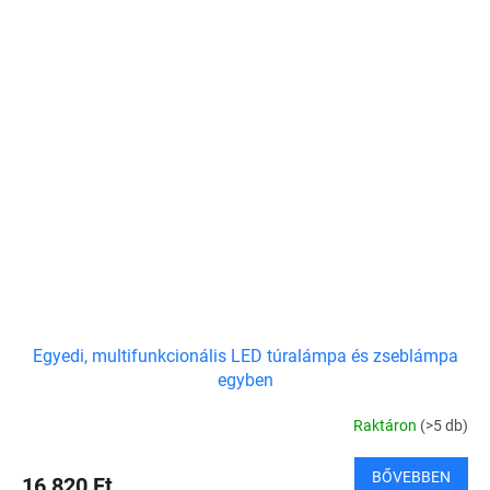
Egyedi, multifunkcionális LED túralámpa és zseblámpa
egyben
Raktáron
(>5 db)
BŐVEBBEN
16 820 Ft