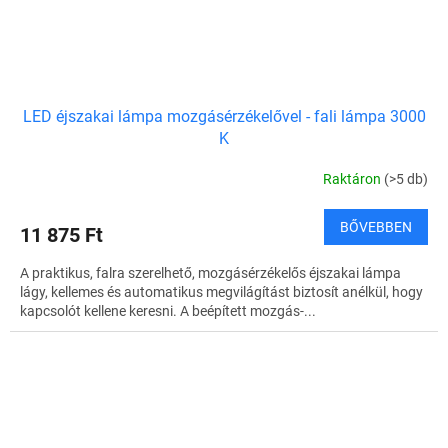
LED éjszakai lámpa mozgásérzékelővel - fali lámpa 3000
K
Raktáron
(>5 db)
BŐVEBBEN
11 875 Ft
A praktikus, falra szerelhető, mozgásérzékelős éjszakai lámpa
lágy, kellemes és automatikus megvilágítást biztosít anélkül, hogy
kapcsolót kellene keresni. A beépített mozgás-...