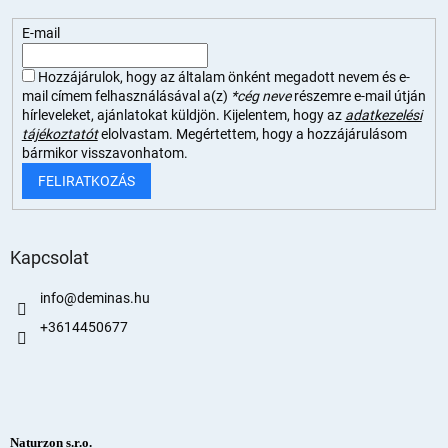
E-mail
Hozzájárulok, hogy az általam önként megadott nevem és e-
mail címem felhasználásával a(z)
*cég neve
részemre e-mail útján
hírleveleket, ajánlatokat küldjön. Kijelentem, hogy az
adatkezelési
tájékoztatót
elolvastam. Megértettem, hogy a hozzájárulásom
bármikor visszavonhatom.
FELIRATKOZÁS
Kapcsolat
info
@
deminas.hu
+3614450677
Naturzon s.r.o.