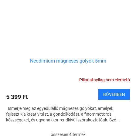
Neodímium mágneses golyók 5mm
Pillanatnyilag nem elérhető
BŐVEBBEN
5 399 Ft
Ismerje meg az egyedülálló mágneses golyókat, amelyek
fejlesztik a kreativitást, a gondolkodást, a finommotoros
készségeket, és ugyanakkor rendkívül szórakoztatóak. Szó...
összesen
4
termék