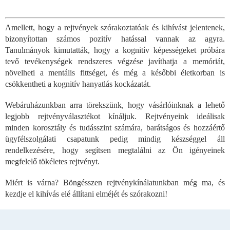
L
i
s
Amellett, hogy a rejtvények szórakoztatóak és kihívást jelentenek,
t
bizonyítottan számos pozitív hatással vannak az agyra.
a
i
Tanulmányok kimutatták, hogy a kognitív képességeket próbára
r
tevő tevékenységek rendszeres végzése javíthatja a memóriát,
á
növelheti a mentális fittséget, és még a későbbi életkorban is
n
csökkentheti a kognitív hanyatlás kockázatát.
y
í
Webáruházunkban arra törekszünk, hogy vásárlóinknak a lehető
t
legjobb rejtvényválasztékot kínáljuk. Rejtvényeink ideálisak
á
minden korosztály és tudásszint számára, barátságos és hozzáértő
s
e
ügyfélszolgálati csapatunk pedig mindig készséggel áll
l
rendelkezésére, hogy segítsen megtalálni az Ön igényeinek
e
megfelelő tökéletes rejtvényt.
m
e
Miért is várna? Böngésszen rejtvénykínálatunkban még ma, és
i
kezdje el kihívás elé állítani elméjét és szórakozni!
L