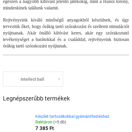
egészen a nagyobb kihívást jelentő játékokig, mint a Hanoi torony,
mindenkinek találunk valamit.
Rejtvényeink kiváló minőségű anyagokból készülnek, és úgy
terveztük őket, hogy órákig tartó szórakozást és szellemi stimulációt
nyújtsanak. Akár önálló kihívást keres, akár egy szórakoztató
tevékenységet a barátokkal és a családdal, rejtvényeink biztosan
órákig tartó szórakozást nyújtanak.
Intellect ball
Legnépszerűbb termékek
Készlet tartozékokkal gyémántfestéshez
Raktáron
(>5 db)
7 385 Ft