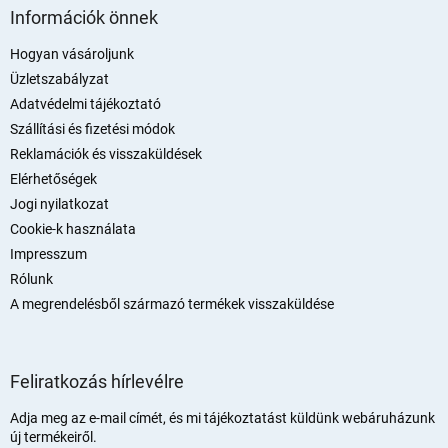
á
Információk önnek
b
l
Hogyan vásároljunk
é
Üzletszabályzat
c
Adatvédelmi tájékoztató
Szállítási és fizetési módok
Reklamációk és visszaküldések
Elérhetőségek
Jogi nyilatkozat
Cookie-k használata
Impresszum
Rólunk
A megrendelésből származó termékek visszaküldése
Feliratkozás hírlevélre
Adja meg az e-mail címét, és mi tájékoztatást küldünk webáruházunk
új termékeiről.