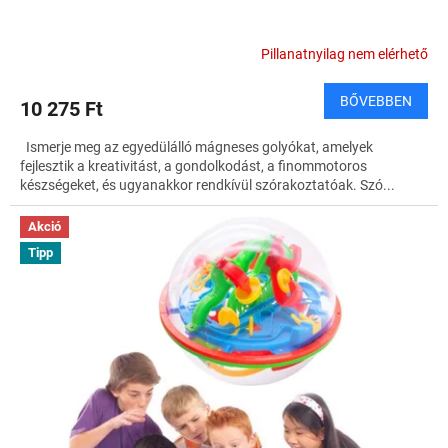
Pillanatnyilag nem elérhető
BŐVEBBEN
10 275 Ft
Ismerje meg az egyedülálló mágneses golyókat, amelyek
fejlesztik a kreativitást, a gondolkodást, a finommotoros
készségeket, és ugyanakkor rendkívül szórakoztatóak. Szó...
Akció
Tipp