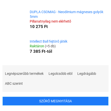
DUPLA CSOMAG - Neodímium mágneses golyók
5mm
Pillanatnyilag nem elérhető
10 275 Ft
Intellect Ball fejtörő játék
Raktáron
(>5 db)
7 385 Ft-tól
T
e
Legnépszerűbb termékek
Legolcsóbb elöl
Legdrágább
r
m
ABC szerint
é
k
e
SZŰRŐ MEGNYITÁSA
k