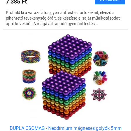
7 385 Ft
Próbáld ki a varázslatos gyémántfestés tartozékait, élvezd a
pihentető tevékenység óráit, és készítsd el saját műalkotásodat
apró kövekből. A magával ragadó gyémántfestés...
DUPLA CSOMAG - Neodímium mágneses golyók 5mm