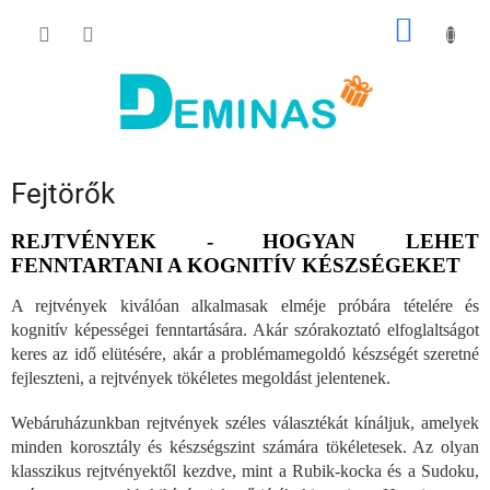
Ugrás
KOSÁR
a
fő
tartalomhoz
Fejtörők
REJTVÉNYEK - HOGYAN LEHET
FENNTARTANI A KOGNITÍV KÉSZSÉGEKET
A rejtvények kiválóan alkalmasak elméje próbára tételére és
kognitív képességei fenntartására. Akár szórakoztató elfoglaltságot
keres az idő elütésére, akár a problémamegoldó készségét szeretné
fejleszteni, a rejtvények tökéletes megoldást jelentenek.
Webáruházunkban rejtvények széles választékát kínáljuk, amelyek
minden korosztály és készségszint számára tökéletesek. Az olyan
klasszikus rejtvényektől kezdve, mint a Rubik-kocka és a Sudoku,