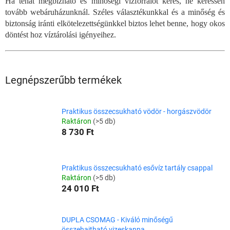
Ha tehát megbízható és minőségi vízforralót keres, ne keressen
tovább webáruházunknál. Széles választékunkkal és a minőség és
biztonság iránti elkötelezettségünkkel biztos lehet benne, hogy okos
döntést hoz víztárolási igényeihez.
Legnépszerűbb termékek
Praktikus összecsukható vödör - horgászvödör
Raktáron
(>5 db)
8 730 Ft
Praktikus összecsukható esővíz tartály csappal
Raktáron
(>5 db)
24 010 Ft
DUPLA CSOMAG - Kiváló minőségű
összehajtható vizeskanna