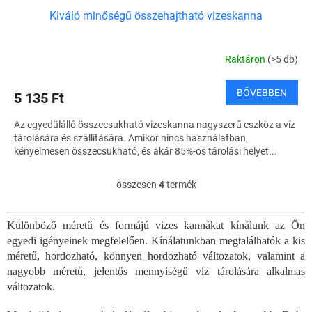
Kiváló minőségű összehajtható vizeskanna
Raktáron
(>5 db)
BŐVEBBEN
5 135 Ft
Az egyedülálló összecsukható vizeskanna nagyszerű eszköz a víz
tárolására és szállítására. Amikor nincs használatban,
kényelmesen összecsukható, és akár 85%-os tárolási helyet...
összesen
4
termék
L
i
s
Különböző méretű és formájú vizes kannákat kínálunk az Ön
t
egyedi igényeinek megfelelően. Kínálatunkban megtalálhatók a kis
a
i
méretű, hordozható, könnyen hordozható változatok, valamint a
r
nagyobb méretű, jelentős mennyiségű víz tárolására alkalmas
á
változatok.
n
y