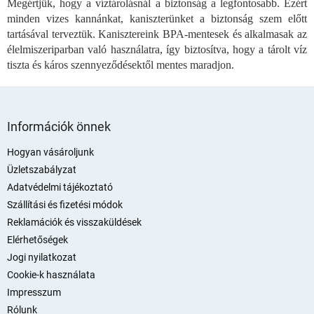
Megértjük, hogy a víztárolásnál a biztonság a legfontosabb. Ezért
í
minden vizes kannánkat, kaniszterünket a biztonság szem előtt
t
tartásával terveztük. Kanisztereink BPA-mentesek és alkalmasak az
á
élelmiszeriparban való használatra, így biztosítva, hogy a tárolt víz
s
e
tiszta és káros szennyeződésektől mentes maradjon.
l
e
m
L
e
á
Információk önnek
i
b
l
Hogyan vásároljunk
é
Üzletszabályzat
c
Adatvédelmi tájékoztató
Szállítási és fizetési módok
Reklamációk és visszaküldések
Elérhetőségek
Jogi nyilatkozat
Cookie-k használata
Impresszum
Rólunk