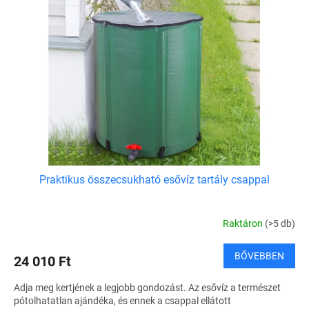
Praktikus összecsukható esővíz tartály csappal
Raktáron
(>5 db)
BŐVEBBEN
24 010 Ft
Adja meg kertjének a legjobb gondozást. Az esővíz a természet
pótolhatatlan ajándéka, és ennek a csappal ellátott