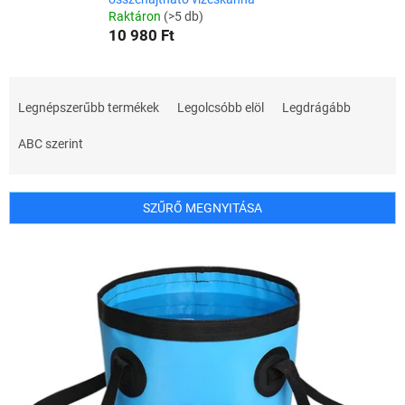
Raktáron
(>5 db)
10 980 Ft
T
e
Legnépszerűbb termékek
Legolcsóbb elöl
Legdrágább
r
m
ABC szerint
é
k
e
SZŰRŐ MEGNYITÁSA
k
r
T
e
e
n
r
d
m
e
é
z
k
é
e
s
k
e