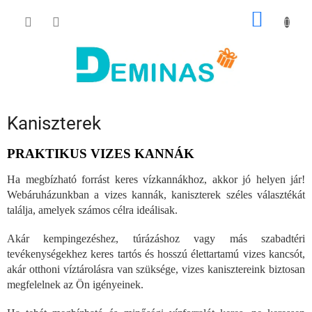
Ugrás
KOSÁR
a
fő
tartalomhoz
Kaniszterek
PRAKTIKUS VIZES KANNÁK
Ha megbízható forrást keres vízkannákhoz, akkor jó helyen jár!
Webáruházunkban a vizes kannák, kaniszterek széles választékát
találja, amelyek számos célra ideálisak.
Akár kempingezéshez, túrázáshoz vagy más szabadtéri
tevékenységekhez keres tartós és hosszú élettartamú vizes kancsót,
akár otthoni víztárolásra van szüksége, vizes kanisztereink biztosan
megfelelnek az Ön igényeinek.