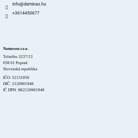
info
@
deminas.hu
+3614450677
Naturzon s.r.o.
Tolstého 3237/13
058 01 Poprad
Slovenská republika
IČO: 52131050
DIČ: 2120901948
IČ DPH: SK2120901948