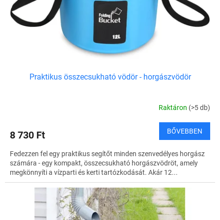
l
i
s
t
á
j
a
Praktikus összecsukható vödör - horgászvödör
Raktáron
(>5 db)
BŐVEBBEN
8 730 Ft
Fedezzen fel egy praktikus segítőt minden szenvedélyes horgász
számára - egy kompakt, összecsukható horgászvödröt, amely
megkönnyíti a vízparti és kerti tartózkodását. Akár 12...