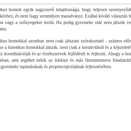
..
egyaránt....
egyaránt...
i
s
ikus homok egyik nagyszerű tulajdonsága, hogy teljesen szennyez
t
 kézhez, és nem hagy semmilyen maradványt. Ezáltal kiváló választás be
a
ra vagy a szőnyegekre kerül. Ha pedig gyermeke már nem játszik vel
i
tra.
r
á
ikus homokkal azonban nem csak játszani szórakoztató - számos elő
n
y
e a kinetikus homokkal játszik, nem csak a kreativitását és a képzele
í
z koordinációját és az érzékszervek fejlődését is fejleszti. Ahogy a 
t
ikban, ami segíthet nekik az írásban és más finommotoros feladatok
á
t gyermeke tapintásának és propriocepciójának fejlesztésében.
s
e
l
e
m
e
i