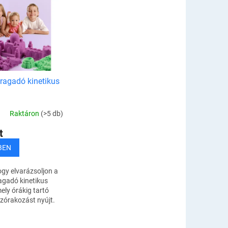
ragadó kinetikus
Raktáron
(>5 db)
t
BEN
gy elvarázsoljon a
agadó kinetikus
ly órákig tartó
zórakozást nyújt.
ermekeknek és
k, kül- és beltéren