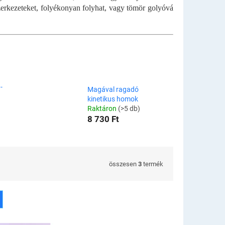
erkezeteket, folyékonyan folyhat, vagy tömör golyóvá
-
Magával ragadó
kinetikus homok
Raktáron
(>5 db)
8 730 Ft
összesen
3
termék