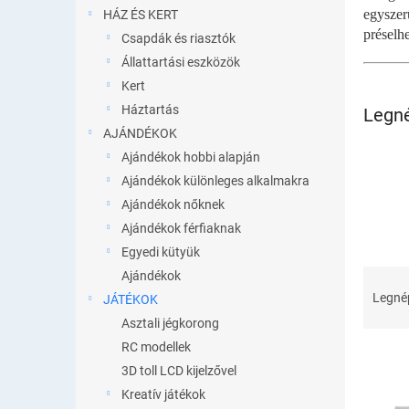
l
egyszer
HÁZ ÉS KERT
préselhe
Csapdák és riasztók
Állattartási eszközök
Kert
Háztartás
Legn
AJÁNDÉKOK
Ajándékok hobbi alapján
Ajándékok különleges alkalmakra
Ajándékok nőknek
Ajándékok férfiaknak
Egyedi kütyük
T
Ajándékok
e
Legné
JÁTÉKOK
r
Asztali jégkorong
m
RC modellek
é
3D toll LCD kijelzővel
k
e
Kreatív játékok
T