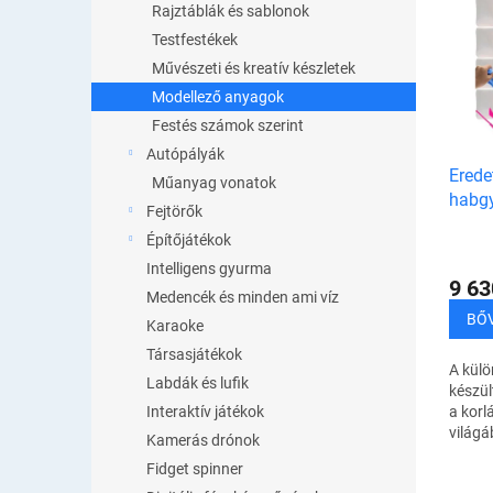
k
Rajztáblák és sablonok
e
r
Testfestékek
r
e
m
Művészeti és kreatív készletek
n
é
Modellező anyagok
d
k
Festés számok szerint
e
e
z
Autópályák
k
Erede
é
Műanyag vonatok
l
habgy
s
i
Fejtörők
e
s
Építőjátékok
t
Intelligens gyurma
á
9 63
Medencék és minden ami víz
j
BŐ
Karaoke
a
Társasjátékok
A kül
Labdák és lufik
készül
a korl
Interaktív játékok
világá
Kamerás drónok
Modell
Fidget spinner
a színe