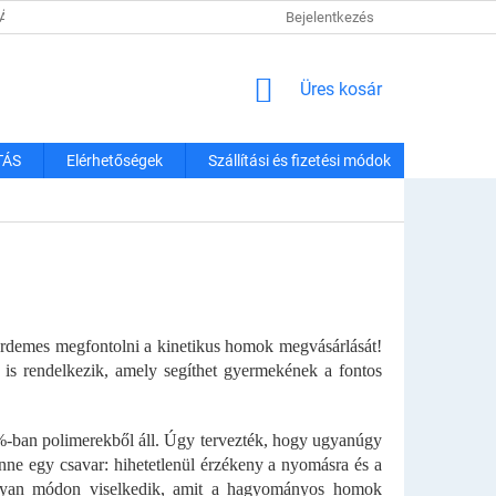
TÁJÉKOZTATÓ
SZÁLLÍTÁSI ÉS FIZETÉSI MÓDOK
Bejelentkezés
REKLAMÁCIÓK É
KOSÁR
Üres kosár
TÁS
Elérhetőségek
Szállítási és fizetési módok
 érdemes megfontolni a kinetikus homok megvásárlását!
is rendelkezik, amely segíthet gyermekének a fontos
-ban polimerekből áll. Úgy tervezték, hogy ugyanúgy
ne egy csavar: hihetetlenül érzékeny a nyomásra és a
 olyan módon viselkedik, amit a hagyományos homok