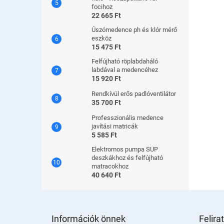
focihoz
22 665 Ft
Úszómedence ph és klór mérő
eszköz
15 475 Ft
Felfújható röplabdaháló
labdával a medencéhez
15 920 Ft
Rendkívül erős padlóventilátor
35 700 Ft
Professzionális medence
javítási matricák
5 585 Ft
Elektromos pumpa SUP
deszkákhoz és felfújható
matracokhoz
40 640 Ft
L
á
Információk önnek
Felira