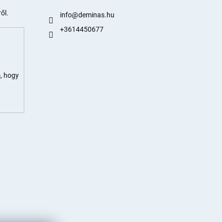
ől.
info
@
deminas.hu
+3614450677
, hogy