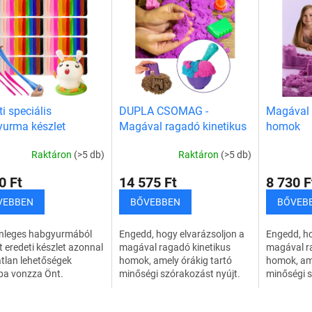
ti speciális
DUPLA CSOMAG -
Magával 
urma készlet
Magával ragadó kinetikus
homok
homok
Raktáron
(>5 db)
Raktáron
(>5 db)
0 Ft
14 575 Ft
8 730 F
VEBBEN
BŐVEBBEN
BŐVEB
önleges habgyurmából
Engedd, hogy elvarázsoljon a
Engedd, ho
t eredeti készlet azonnal
magával ragadó kinetikus
magával r
átlan lehetőségek
homok, amely órákig tartó
homok, ame
ba vonzza Önt.
minőségi szórakozást nyújt.
minőségi s
ezzen, alkosson, keverje
Ideális gyermekeknek és
Ideális gy
ket, és fejezze ki ötleteit
felnőtteknek, kül- és beltéren
felnőttekne
L