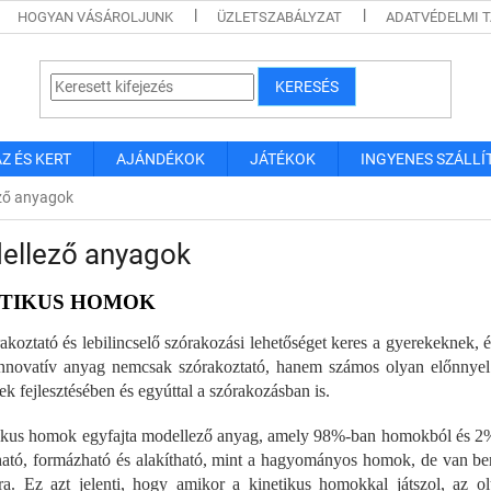
HOGYAN VÁSÁROLJUNK
ÜZLETSZABÁLYZAT
ADATVÉDELMI 
KERESÉS
Z ÉS KERT
AJÁNDÉKOK
JÁTÉKOK
INGYENES SZÁLLÍ
ző anyagok
ellező anyagok
ETIKUS HOMOK
akoztató és lebilincselő szórakozási lehetőséget keres a gyerekeknek,
nnovatív anyag nemcsak szórakoztató, hanem számos olyan előnnyel 
ek fejlesztésében és egyúttal a szórakozásban is.
ikus homok egyfajta modellező anyag, amely 98%-ban homokból és 2%
ató, formázható és alakítható, mint a hagyományos homok, de van ben
a. Ez azt jelenti, hogy amikor a kinetikus homokkal játszol, az