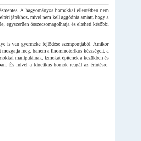
.
ődésmentes. A hagyományos homokkal ellentétben nem
ltéri játékhoz, mivel nem kell aggódnia amiatt, hogy a
e, egyszerűen összecsomagolhatja és elteheti későbbi
nye is van gyermeke fejlődése szempontjából. Amikor
tét mozgatja meg, hanem a finommotorikus készségeit, a
homokkal manipulálnak, izmokat építenek a kezükben és
ban. És mivel a kinetikus homok reagál az érintésre,