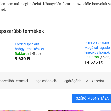
űen nem tud megismételni. Könnyedén formálhatsz belőle bonyolult sz
ted.
épszerűbb termékek
DUPLA CSOMAG 
Eredeti speciális
Magával ragadó
habgyurma készlet
kinetikus homok
Raktáron
(>5 db)
Raktáron
(>5 db)
9 630 Ft
14 575 Ft
pszerűbb termékek
Legolcsóbb elöl
Legdrágább
ABC szerint
SZŰRŐ MEGNYITÁSA