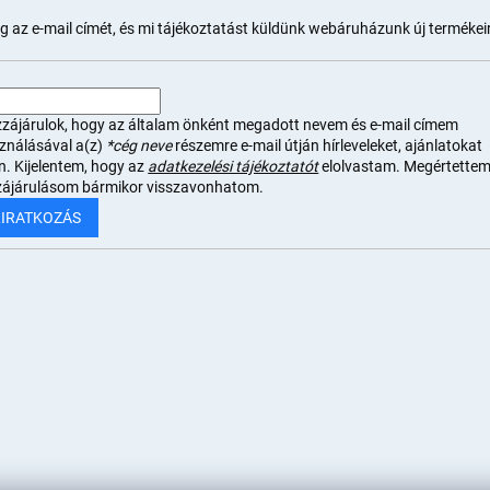
 az e-mail címét, és mi tájékoztatást küldünk webáruházunk új termékeir
zájárulok, hogy az általam önként megadott nevem és e-mail címem
sználásával a(z)
*cég neve
részemre e-mail útján hírleveleket, ajánlatokat
n. Kijelentem, hogy az
adatkezelési tájékoztatót
elolvastam. Megértettem
zájárulásom bármikor visszavonhatom.
LIRATKOZÁS