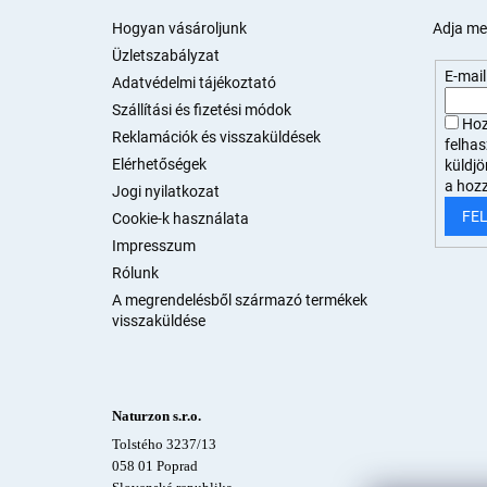
b
l
Hogyan vásároljunk
Adja meg
é
Üzletszabályzat
c
E-mail
Adatvédelmi tájékoztató
Szállítási és fizetési módok
Hoz
Reklamációk és visszaküldések
felha
Elérhetőségek
küldjö
a hoz
Jogi nyilatkozat
FE
Cookie-k használata
Impresszum
Rólunk
A megrendelésből származó termékek
visszaküldése
Naturzon s.r.o.
Tolstého 3237/13
058 01 Poprad