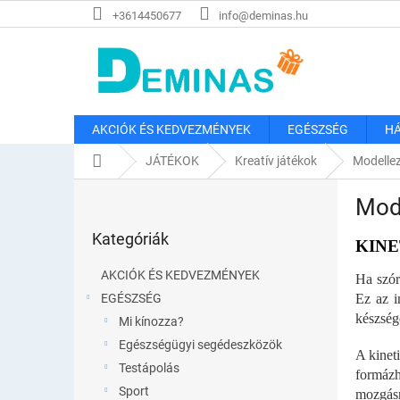
Ugrás
+3614450677
info@deminas.hu
a
fő
tartalomhoz
AKCIÓK ÉS KEDVEZMÉNYEK
EGÉSZSÉG
HÁ
Kezdőlap
JÁTÉKOK
Kreatív játékok
Modelle
O
Mod
l
Kategóriák
d
Kategóriák
átugrása
KIN
a
l
AKCIÓK ÉS KEDVEZMÉNYEK
Ha szór
s
EGÉSZSÉG
Ez az i
ó
készség
Mi kínozza?
p
a
Egészségügyi segédeszközök
A kinet
n
Testápolás
formázh
e
Sport
mozgásr