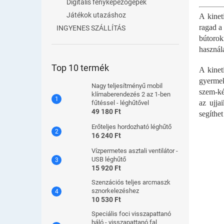
olyan.
Digitális fényképezőgépek
Játékok utazáshoz
A kinet
ragad a
INGYENES SZÁLLÍTÁS
bútorok
használa
Top 10 termék
A kinet
gyermek
Nagy teljesítményű mobil
szem-ké
klímaberendezés 2 az 1-ben
az ujja
fűtéssel - léghűtővel
49 180 Ft
segíthe
Erőteljes hordozható léghűtő
16 240 Ft
Vízpermetes asztali ventilátor -
USB léghűtő
15 920 Ft
Szenzációs teljes arcmaszk
sznorkelezéshez
10 530 Ft
Speciális foci visszapattanó
háló - visszapattanó fal