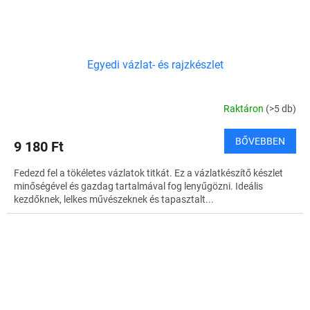
Egyedi vázlat- és rajzkészlet
Raktáron
(>5 db)
BŐVEBBEN
9 180 Ft
Fedezd fel a tökéletes vázlatok titkát. Ez a vázlatkészítő készlet
minőségével és gazdag tartalmával fog lenyűgözni. Ideális
kezdőknek, lelkes művészeknek és tapasztalt...