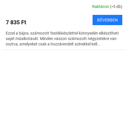
Raktáron
(>5 db)
BŐVEBBEN
7 835 Ft
Ezzel a bájos, számozott festékkészlettel könnyedén elkészítheti
saját műalkotását. Minden vászon számozott négyzetekre van
osztva, amelyeket csak a hozzárendelt színekkel kell...