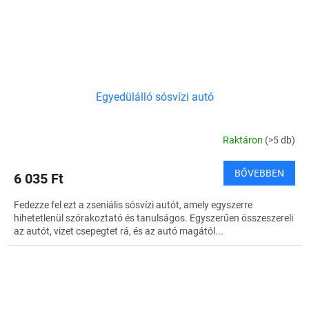
Egyedülálló sósvízi autó
Raktáron
(>5 db)
BŐVEBBEN
6 035 Ft
Fedezze fel ezt a zseniális sósvízi autót, amely egyszerre
hihetetlenül szórakoztató és tanulságos. Egyszerűen összeszereli
az autót, vizet csepegtet rá, és az autó magától...