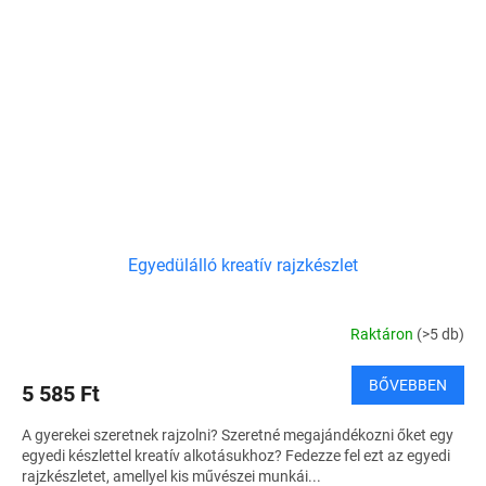
Egyedülálló kreatív rajzkészlet
Raktáron
(>5 db)
BŐVEBBEN
5 585 Ft
A gyerekei szeretnek rajzolni? Szeretné megajándékozni őket egy
egyedi készlettel kreatív alkotásukhoz? Fedezze fel ezt az egyedi
rajzkészletet, amellyel kis művészei munkái...