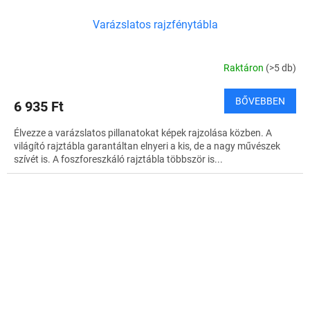
Varázslatos rajzfénytábla
Raktáron
(>5 db)
BŐVEBBEN
6 935 Ft
Élvezze a varázslatos pillanatokat képek rajzolása közben. A
világító rajztábla garantáltan elnyeri a kis, de a nagy művészek
szívét is. A foszforeszkáló rajztábla többször is...