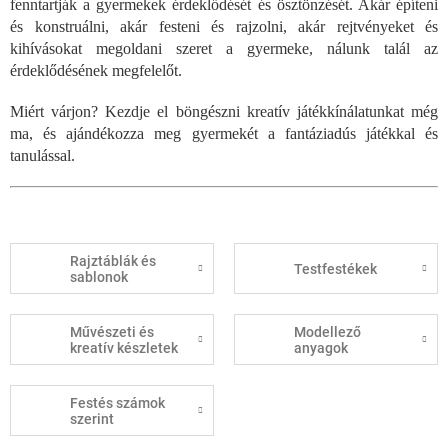
fenntartják a gyermekek érdeklődését és ösztönzését. Akár építeni
és konstruálni, akár festeni és rajzolni, akár rejtvényeket és
kihívásokat megoldani szeret a gyermeke, nálunk talál az
érdeklődésének megfelelőt.
Miért várjon? Kezdje el böngészni kreatív játékkínálatunkat még
ma, és ajándékozza meg gyermekét a fantáziadús játékkal és
tanulással.
Rajztáblák és
Testfestékek
sablonok
Művészeti és
Modellező
kreatív készletek
anyagok
Festés számok
szerint