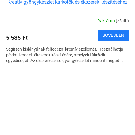
Kreatív gyöngykészlet karkötők és ékszerek készítéséhez
Raktáron
(>5 db)
BŐVEBBEN
5 585 Ft
Segítsen kislányának felfedezni kreatív szellemét. Használhatja
például eredeti ékszerek készítésére, amelyek tükrözik
egyediségét. Az ékszerkészítő gyöngykészlet mindent megad...