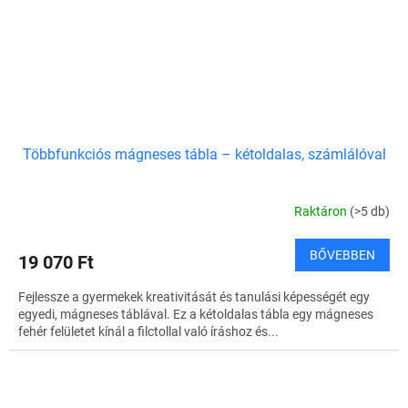
Többfunkciós mágneses tábla – kétoldalas, számlálóval
Raktáron
(>5 db)
BŐVEBBEN
19 070 Ft
Fejlessze a gyermekek kreativitását és tanulási képességét egy
egyedi, mágneses táblával. Ez a kétoldalas tábla egy mágneses
fehér felületet kínál a filctollal való íráshoz és...