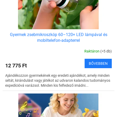
Gyermek zsebmikroszkóp 60–120× LED lámpával és
mobiltelefon-adapterrel
Raktáron
(>5 db)
BŐVEBBEN
12 775 Ft
Ajándékozzon gyermekének egy eredeti ajándékot, amely minden
sétát, kirándulást vagy játékot az udvaron kalandos tudományos
expedícióvá varázsol. Minden kis felfedező imádni...