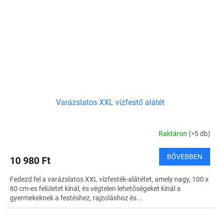
Varázslatos XXL vízfestő alátét
Raktáron
(>5 db)
BŐVEBBEN
10 980 Ft
Fedezd fel a varázslatos XXL vízfesték-alátétet, amely nagy, 100 x
80 cm-es felületet kínál, és végtelen lehetőségeket kínál a
gyermekeknek a festéshez, rajzoláshoz és...