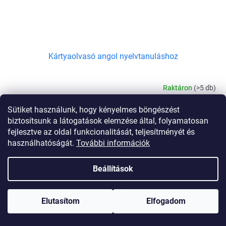
Kártyaolvasó angol nyelvtanuláshoz
Raktáron
(>5 db)
Sütiket használunk, hogy kényelmes böngészést
BŐVEBBEN
9 180 Ft
biztosítsunk a látogatások elemzése által, folyamatosan
fejlesztve az oldal funkcionalitását, teljesítményét és
Az angol nyelvtanulás tökéletes kártyaolvasója hűséges
használhatóságát.
További információk
családtársa lesz a kiváló angol nyelv felé vezető út elején. Az új és
továbbfejlesztett funkcióknak köszönhetően a...
Beállítások
Elutasítom
Elfogadom