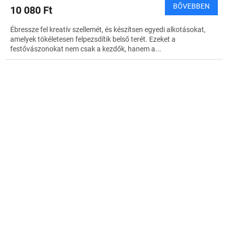
BŐVEBBEN
10 080 Ft
Ébressze fel kreatív szellemét, és készítsen egyedi alkotásokat,
amelyek tökéletesen felpezsdítik belső terét. Ezeket a
festővászonokat nem csak a kezdők, hanem a...