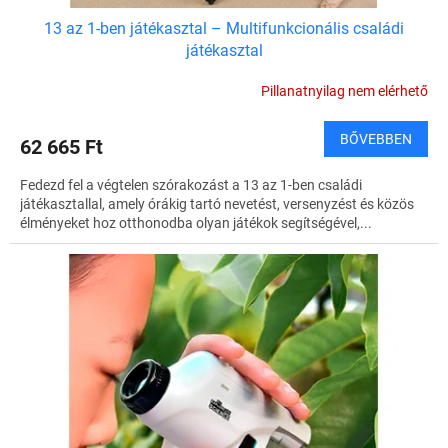
a
13 az 1-ben játékasztal – Multifunkcionális családi
játékasztal
Pillanatnyilag nem elérhető
BŐVEBBEN
62 665 Ft
Fedezd fel a végtelen szórakozást a 13 az 1-ben családi
játékasztallal, amely órákig tartó nevetést, versenyzést és közös
élményeket hoz otthonodba olyan játékok segítségével,...