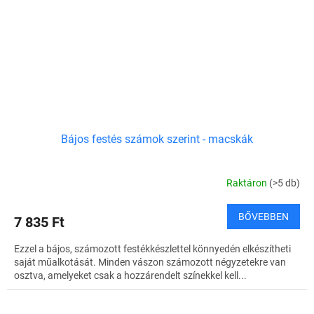
Bájos festés számok szerint - macskák
Raktáron
(>5 db)
BŐVEBBEN
7 835 Ft
Ezzel a bájos, számozott festékkészlettel könnyedén elkészítheti
saját műalkotását. Minden vászon számozott négyzetekre van
osztva, amelyeket csak a hozzárendelt színekkel kell...