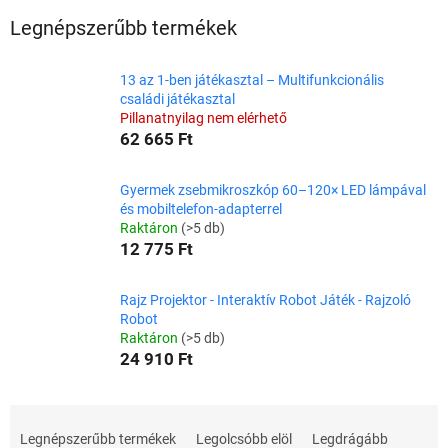
Legnépszerűbb termékek
13 az 1-ben játékasztal – Multifunkcionális
családi játékasztal
Pillanatnyilag nem elérhető
62 665 Ft
Gyermek zsebmikroszkóp 60–120× LED lámpával
és mobiltelefon-adapterrel
Raktáron
(>5 db)
12 775 Ft
Rajz Projektor - Interaktív Robot Játék - Rajzoló
Robot
Raktáron
(>5 db)
24 910 Ft
T
e
Legnépszerűbb termékek
Legolcsóbb elöl
Legdrágább