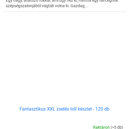
Egy nagy, átlátszó tokkal, ami úgy néz ki, mintha egy hercegnők
szépségszalonjából vágták volna ki. Gazdag...
Fantasztikus XXL zselés toll készlet - 120 db
Raktáron
(>5 db)