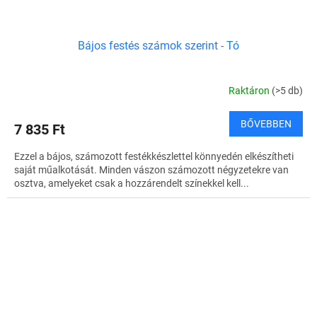
Bájos festés számok szerint - Tó
Raktáron
(>5 db)
BŐVEBBEN
7 835 Ft
Ezzel a bájos, számozott festékkészlettel könnyedén elkészítheti
saját műalkotását. Minden vászon számozott négyzetekre van
osztva, amelyeket csak a hozzárendelt színekkel kell...