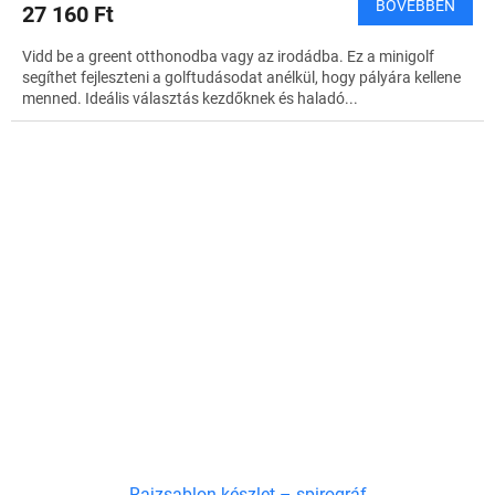
BŐVEBBEN
27 160 Ft
Vidd be a greent otthonodba vagy az irodádba. Ez a minigolf
segíthet fejleszteni a golftudásodat anélkül, hogy pályára kellene
menned. Ideális választás kezdőknek és haladó...
Rajzsablon készlet – spirográf