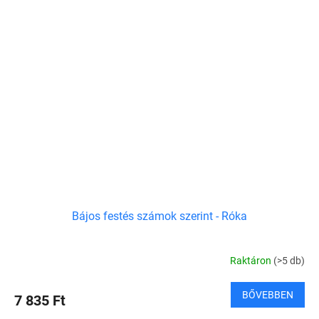
Bájos festés számok szerint - Róka
Raktáron
(>5 db)
BŐVEBBEN
7 835 Ft