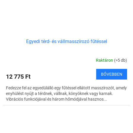
Egyedi térd- és vállmasszírozó fűtéssel
Raktáron
(>5 db)
BŐVEBBEN
12 775 Ft
Fedezze fel az egyedülálló egy fűtéssel ellátott masszírozót, amely
enyhülést nyújt a térdnek, vállnak, könyöknek vagy karnak.
Vibrációs funkciójával és három hőmódjával hasznos...