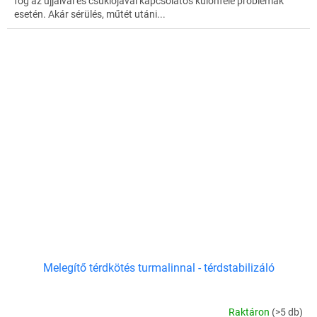
fog az ujjaival és csuklójával kapcsolatos különféle problémák
esetén. Akár sérülés, műtét utáni...
Melegítő térdkötés turmalinnal - térdstabilizáló
Raktáron
(>5 db)