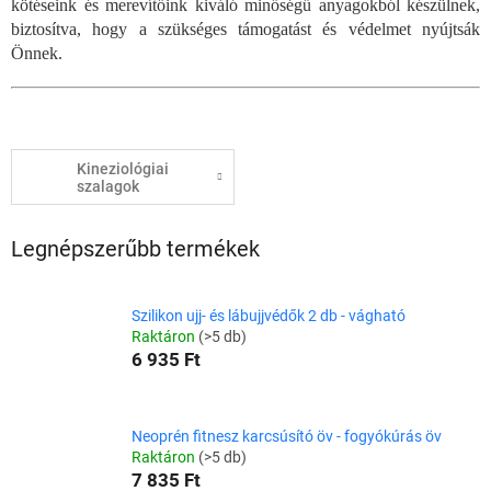
kötéseink és merevítőink kiváló minőségű anyagokból készülnek,
biztosítva, hogy a szükséges támogatást és védelmet nyújtsák
Önnek.
Kineziológiai
szalagok
Legnépszerűbb termékek
Szilikon ujj- és lábujjvédők 2 db - vágható
Raktáron
(>5 db)
6 935 Ft
Neoprén fitnesz karcsúsító öv - fogyókúrás öv
Raktáron
(>5 db)
7 835 Ft