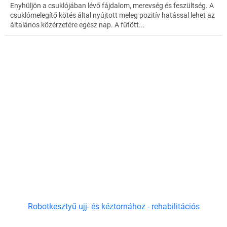
Enyhüljön a csuklójában lévő fájdalom, merevség és feszültség. A
csuklómelegítő kötés által nyújtott meleg pozitív hatással lehet az
általános közérzetére egész nap. A fűtött...
Robotkesztyű ujj- és kéztornához - rehabilitációs