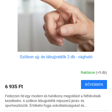
z
k
é
e
s
k
e
l
i
s
t
á
j
a
Szilikon ujj- és lábujjvédők 2 db - vágható
Raktáron
(>5 db)
BŐVEBBEN
6 935 Ft
Fedezzen fel egy modern és hatékony megoldást a felfekvések
kezelésére. A szilikon lábujjvédők népszerű járás- és
sporteszközök. Értékelni fogja sokoldalúságukat és...