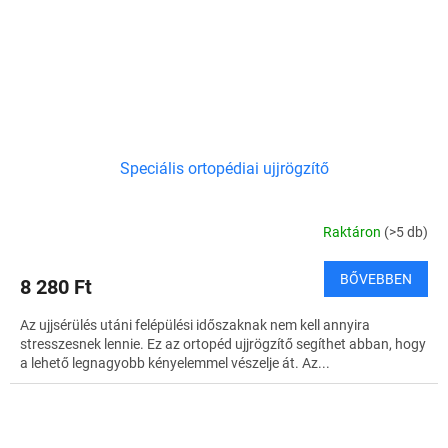
Speciális ortopédiai ujjrögzítő
Raktáron
(>5 db)
BŐVEBBEN
8 280 Ft
Az ujjsérülés utáni felépülési időszaknak nem kell annyira
stresszesnek lennie. Ez az ortopéd ujjrögzítő segíthet abban, hogy
a lehető legnagyobb kényelemmel vészelje át. Az...