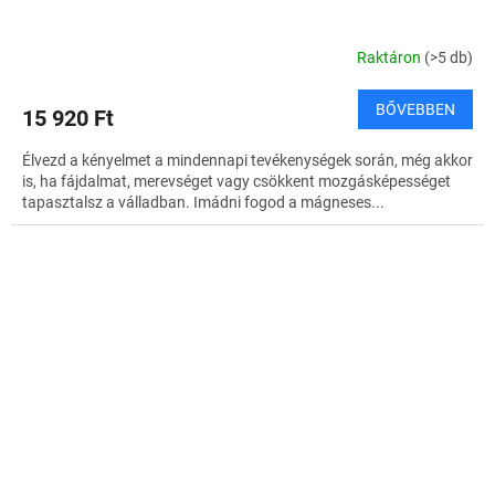
Raktáron
(>5 db)
BŐVEBBEN
15 920 Ft
Élvezd a kényelmet a mindennapi tevékenységek során, még akkor
is, ha fájdalmat, merevséget vagy csökkent mozgásképességet
tapasztalsz a válladban. Imádni fogod a mágneses...