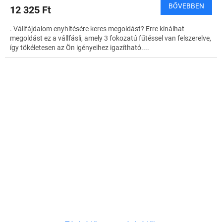
BŐVEBBEN
12 325 Ft
. Vállfájdalom enyhítésére keres megoldást? Erre kínálhat
megoldást ez a vállfásli, amely 3 fokozatú fűtéssel van felszerelve,
így tökéletesen az Ön igényeihez igazítható....