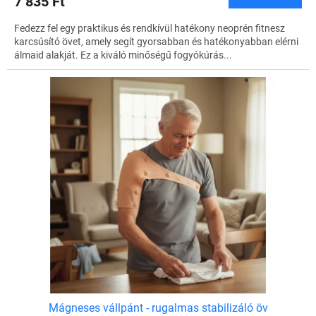
7 835 Ft
Fedezz fel egy praktikus és rendkívül hatékony neoprén fitnesz
karcsúsító övet, amely segít gyorsabban és hatékonyabban elérni
álmaid alakját. Ez a kiváló minőségű fogyókúrás...
Mágneses vállpánt - rugalmas stabilizáló öv