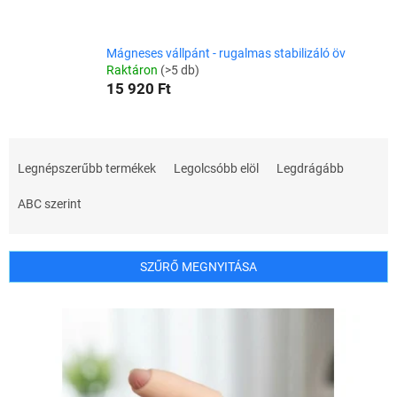
Mágneses vállpánt - rugalmas stabilizáló öv
Raktáron
(>5 db)
15 920 Ft
T
e
Legnépszerűbb termékek
Legolcsóbb elöl
Legdrágább
r
m
ABC szerint
é
k
e
SZŰRŐ MEGNYITÁSA
k
r
T
e
e
n
r
d
m
e
é