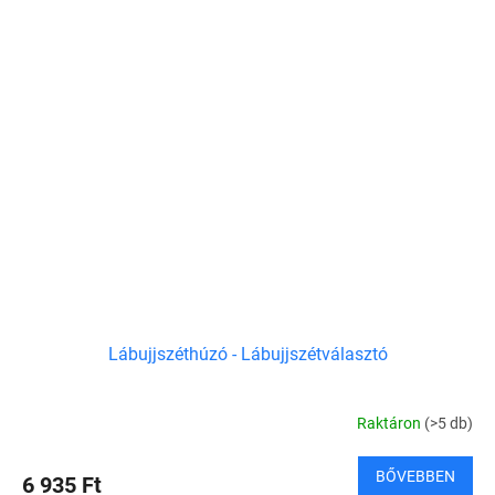
Lábujjszéthúzó - Lábujjszétválasztó
Raktáron
(>5 db)
BŐVEBBEN
6 935 Ft