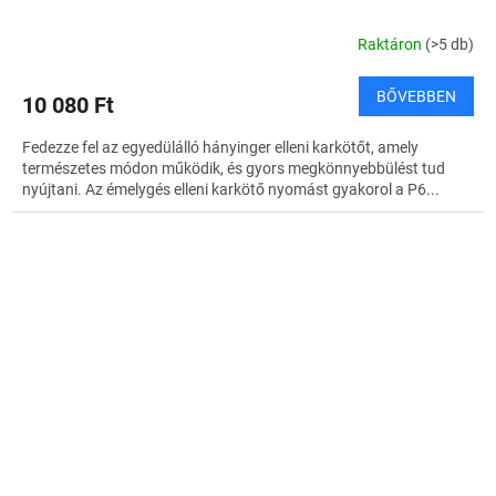
Raktáron
(>5 db)
BŐVEBBEN
10 080 Ft
Fedezze fel az egyedülálló hányinger elleni karkötőt, amely
természetes módon működik, és gyors megkönnyebbülést tud
nyújtani. Az émelygés elleni karkötő nyomást gyakorol a P6...