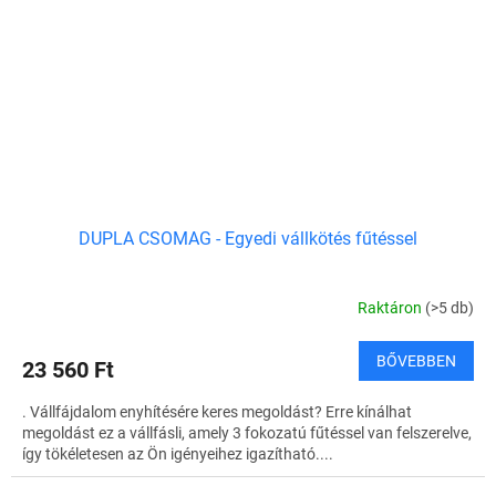
DUPLA CSOMAG - Egyedi vállkötés fűtéssel
Raktáron
(>5 db)
BŐVEBBEN
23 560 Ft
. Vállfájdalom enyhítésére keres megoldást? Erre kínálhat
megoldást ez a vállfásli, amely 3 fokozatú fűtéssel van felszerelve,
így tökéletesen az Ön igényeihez igazítható....