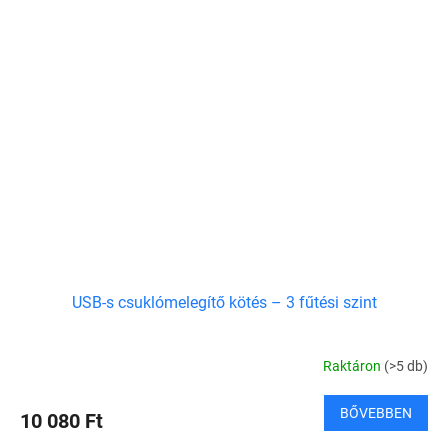
USB-s csuklómelegítő kötés – 3 fűtési szint
Raktáron
(>5 db)
BŐVEBBEN
10 080 Ft