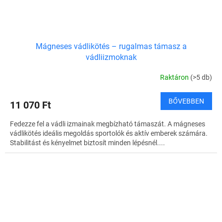
Mágneses vádlikötés – rugalmas támasz a
vádliizmoknak
Raktáron
(>5 db)
BŐVEBBEN
11 070 Ft
Fedezze fel a vádli izmainak megbízható támaszát. A mágneses
vádlikötés ideális megoldás sportolók és aktív emberek számára.
Stabilitást és kényelmet biztosít minden lépésnél....