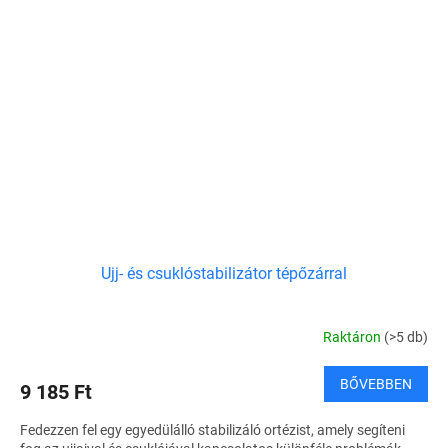
Ujj- és csuklóstabilizátor tépőzárral
Raktáron
(>5 db)
BŐVEBBEN
9 185 Ft
Fedezzen fel egy egyedülálló stabilizáló ortézist, amely segíteni