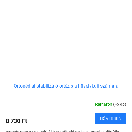
Ortopédiai stabilizáló ortézis a hüvelykujj számára
Raktáron
(>5 db)
BŐVEBBEN
8 730 Ft
Ismerje meg az egyedülálló stabilizáló ortézist, amely különféle