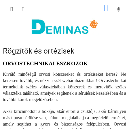
Ugrás
KOSÁR
a
fő
tartalomhoz
Rögzítők és ortézisek
ORVOSTECHNIKAI ESZKÖZÖK
Kiváló minőségű orvosi kötszereket és ortéziseket keres? Ne
keressen tovább, és nézzen szét webáruházunkban! Orvostechnikai
termékeink széles választékában kötszerek és merevítők széles
választéka található, amelyek segítenek a sérülések kezelésében és a
további károk megelőzésében.
Akár kificamodott a bokája, akár eltört a csuklója, akár bármilyen
más típusú sérülése van, nálunk megtalálhatja a megfelelő terméket,
amely segíthet a gyors és biztonságos felépülésben. Orvosi