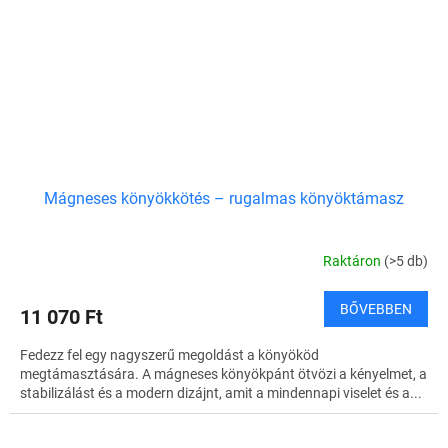
Mágneses könyökkötés – rugalmas könyöktámasz
Raktáron
(>5 db)
BŐVEBBEN
11 070 Ft
Fedezz fel egy nagyszerű megoldást a könyököd
megtámasztására. A mágneses könyökpánt ötvözi a kényelmet, a
stabilizálást és a modern dizájnt, amit a mindennapi viselet és a...