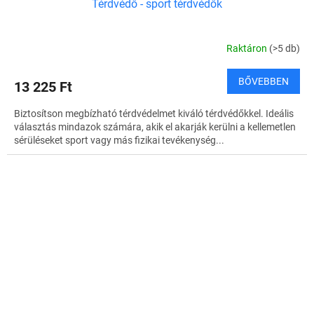
Térdvédő - sport térdvédők
Raktáron
(>5 db)
BŐVEBBEN
13 225 Ft
Biztosítson megbízható térdvédelmet kiváló térdvédőkkel. Ideális
választás mindazok számára, akik el akarják kerülni a kellemetlen
sérüléseket sport vagy más fizikai tevékenység...