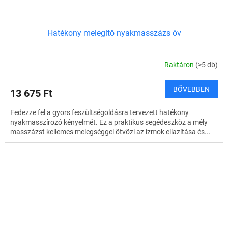
Hatékony melegítő nyakmasszázs öv
Raktáron
(>5 db)
BŐVEBBEN
13 675 Ft
Fedezze fel a gyors feszültségoldásra tervezett hatékony
nyakmasszírozó kényelmét. Ez a praktikus segédeszköz a mély
masszázst kellemes melegséggel ötvözi az izmok ellazítása és...