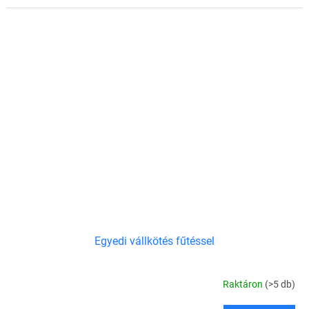
Egyedi vállkötés fűtéssel
Raktáron
(>5 db)