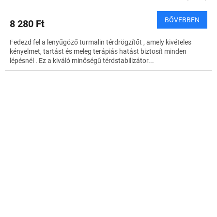
BŐVEBBEN
8 280 Ft
Fedezd fel a lenyűgöző turmalin térdrögzítőt , amely kivételes
kényelmet, tartást és meleg terápiás hatást biztosít minden
lépésnél . Ez a kiváló minőségű térdstabilizátor...