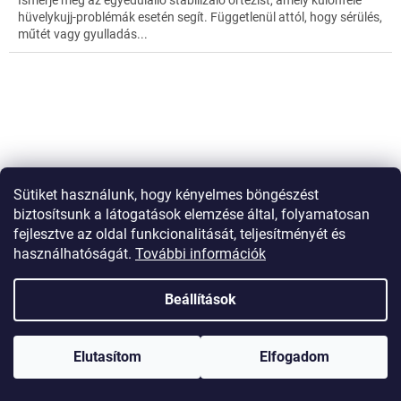
hüvelykujj-problémák esetén segít. Függetlenül attól, hogy sérülés,
műtét vagy gyulladás...
Sütiket használunk, hogy kényelmes böngészést
biztosítsunk a látogatások elemzése által, folyamatosan
fejlesztve az oldal funkcionalitását, teljesítményét és
használhatóságát.
További információk
Beállítások
Hatékony hűsítő/melegítő gél borogatás tépőzárral
Elutasítom
Elfogadom