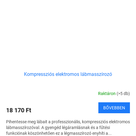
Kompressziós elektromos lábmasszírozó
Raktáron
(>5 db)
BŐVEBBEN
18 170 Ft
Pihentesse meg lábait a professzionális, kompressziós elektromos
lábmasszírozóval. A gyengéd légáramlásnak és a fűtési
funkciónak köszönhetően ez a légmasszírozó enyhíti a...