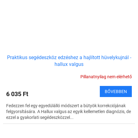
Praktikus segédeszköz edzéshez a hajlított hüvelykujnál -
hallux valgus
Pillanatnyilag nem elérhető
BŐVEBBEN
6 035 Ft
Fedezzen fel egy egyedülálló módszert a bütyök korrekciójának
felgyorsítására. A Hallux valgus az egyik kellemetlen diagnózis, de
ezzel a gyakorlati segédeszközzel...