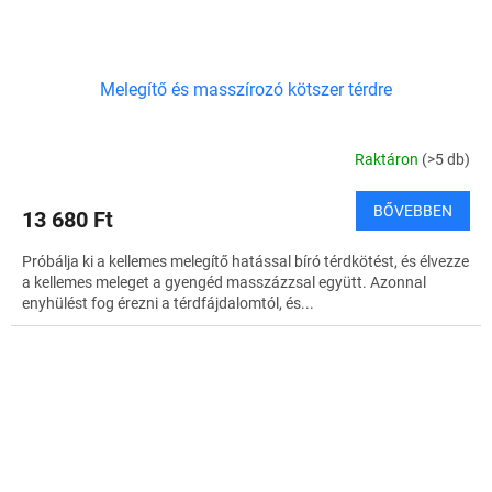
Melegítő és masszírozó kötszer térdre
Raktáron
(>5 db)
BŐVEBBEN
13 680 Ft
Próbálja ki a kellemes melegítő hatással bíró térdkötést, és élvezze
a kellemes meleget a gyengéd masszázzsal együtt. Azonnal
enyhülést fog érezni a térdfájdalomtól, és...