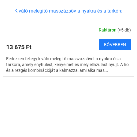
Kiváló melegítő masszázsöv a nyakra és a tarkóra
Raktáron
(>5 db)
BŐVEBBEN
13 675 Ft
Fedezzen fel egy kiváló melegítő masszázsövet a nyakra és a
tarkóra, amely enyhülést, kényelmet és mély ellazulást nyújt. A hő
és a rezgés kombinációját alkalmazza, ami alkalmas...