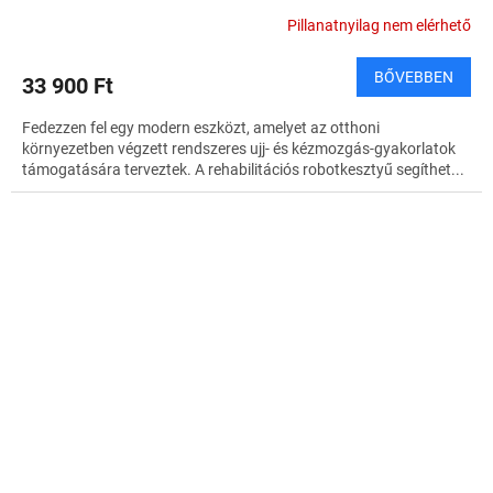
Pillanatnyilag nem elérhető
BŐVEBBEN
33 900 Ft
Fedezzen fel egy modern eszközt, amelyet az otthoni
környezetben végzett rendszeres ujj- és kézmozgás-gyakorlatok
támogatására terveztek. A rehabilitációs robotkesztyű segíthet...