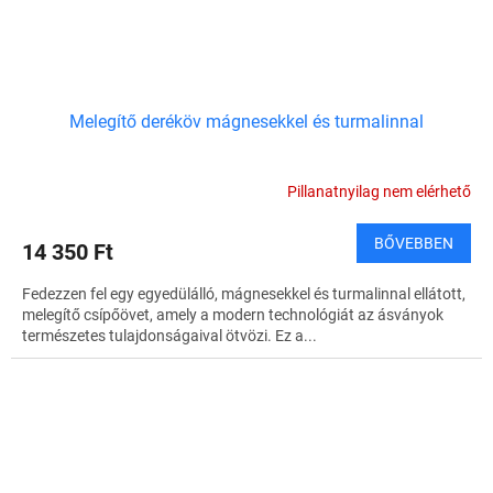
Melegítő deréköv mágnesekkel és turmalinnal
Pillanatnyilag nem elérhető
BŐVEBBEN
14 350 Ft
Fedezzen fel egy egyedülálló, mágnesekkel és turmalinnal ellátott,
melegítő csípőövet, amely a modern technológiát az ásványok
természetes tulajdonságaival ötvözi. Ez a...