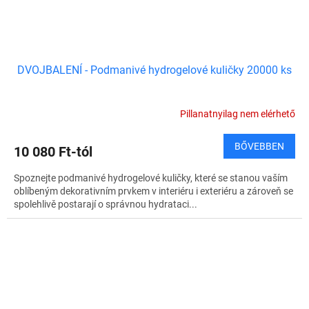
DVOJBALENÍ - Podmanivé hydrogelové kuličky 20000 ks
Pillanatnyilag nem elérhető
BŐVEBBEN
10 080 Ft-tól
Spoznejte podmanivé hydrogelové kuličky, které se stanou vaším
oblíbeným dekorativním prvkem v interiéru i exteriéru a zároveň se
spolehlivě postarají o správnou hydrataci...