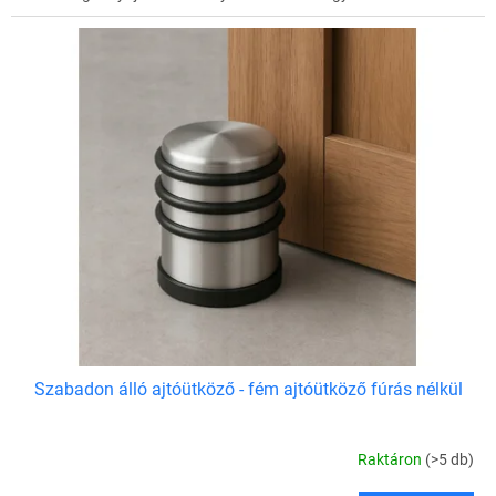
Szabadon álló ajtóütköző - fém ajtóütköző fúrás nélkül
Raktáron
(>5 db)