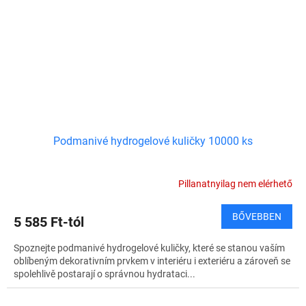
Podmanivé hydrogelové kuličky 10000 ks
Pillanatnyilag nem elérhető
BŐVEBBEN
5 585 Ft-tól
Spoznejte podmanivé hydrogelové kuličky, které se stanou vaším
oblíbeným dekorativním prvkem v interiéru i exteriéru a zároveň se
spolehlivě postarají o správnou hydrataci...