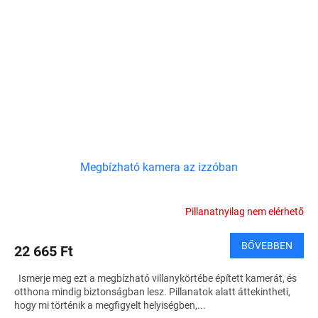
Megbízható kamera az izzóban
Pillanatnyilag nem elérhető
BŐVEBBEN
22 665 Ft
Ismerje meg ezt a megbízható villanykörtébe épített kamerát, és
otthona mindig biztonságban lesz. Pillanatok alatt áttekintheti,
hogy mi történik a megfigyelt helyiségben,...