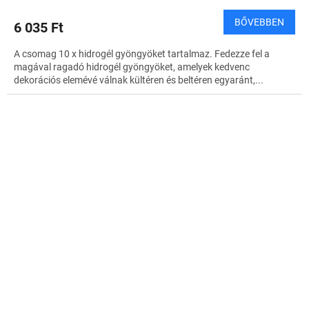
BŐVEBBEN
6 035 Ft
A csomag 10 x hidrogél gyöngyöket tartalmaz. Fedezze fel a
magával ragadó hidrogél gyöngyöket, amelyek kedvenc
dekorációs elemévé válnak kültéren és beltéren egyaránt,...