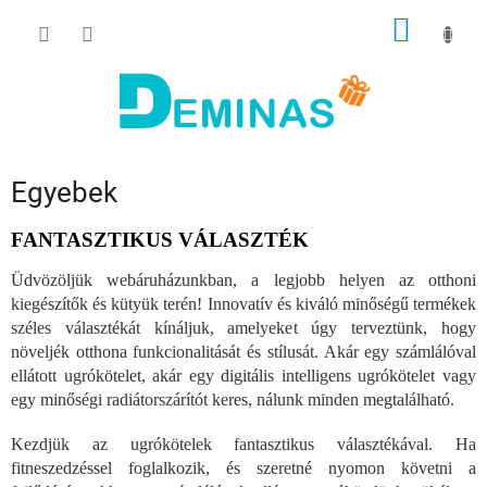
Ugrás
KOSÁR
a
fő
tartalomhoz
Egyebek
FANTASZTIKUS VÁLASZTÉK
Üdvözöljük webáruházunkban, a legjobb helyen az otthoni
kiegészítők és kütyük terén! Innovatív és kiváló minőségű termékek
széles választékát kínáljuk, amelyeket úgy terveztünk, hogy
növeljék otthona funkcionalitását és stílusát. Akár egy számlálóval
ellátott ugrókötelet, akár egy digitális intelligens ugrókötelet vagy
egy minőségi radiátorszárítót keres, nálunk minden megtalálható.
Kezdjük az ugrókötelek fantasztikus választékával. Ha
fitneszedzéssel foglalkozik, és szeretné nyomon követni a