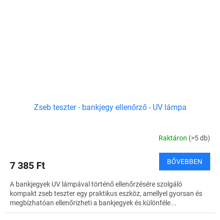
Zseb teszter - bankjegy ellenőrző - UV lámpa
Raktáron
(>5 db)
BŐVEBBEN
7 385 Ft
A bankjegyek UV lámpával történő ellenőrzésére szolgáló
kompakt zseb teszter egy praktikus eszköz, amellyel gyorsan és
megbízhatóan ellenőrizheti a bankjegyek és különféle...