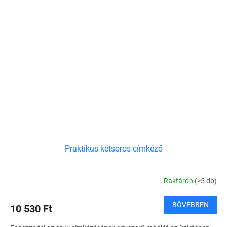
Praktikus kétsoros címkéző
Raktáron
(>5 db)
BŐVEBBEN
10 530 Ft