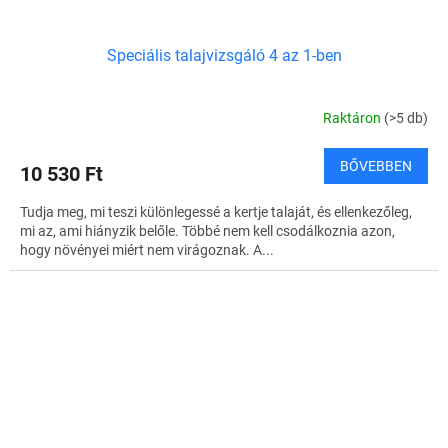
Speciális talajvizsgáló 4 az 1-ben
Raktáron
(>5 db)
BŐVEBBEN
10 530 Ft
Tudja meg, mi teszi különlegessé a kertje talaját, és ellenkezőleg,
mi az, ami hiányzik belőle. Többé nem kell csodálkoznia azon,
hogy növényei miért nem virágoznak. A...