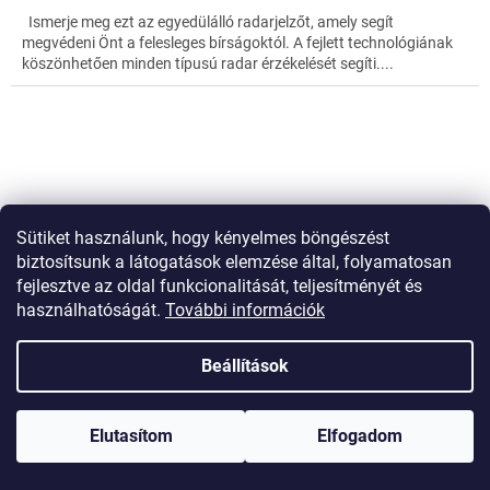
Ismerje meg ezt az egyedülálló radarjelzőt, amely segít
megvédeni Önt a felesleges bírságoktól. A fejlett technológiának
köszönhetően minden típusú radar érzékelését segíti....
Sütiket használunk, hogy kényelmes böngészést
biztosítsunk a látogatások elemzése által, folyamatosan
fejlesztve az oldal funkcionalitását, teljesítményét és
használhatóságát.
További információk
Beállítások
Elutasítom
Elfogadom
Rejtett mini kamera éjjellátó funkcióval - kém kamera