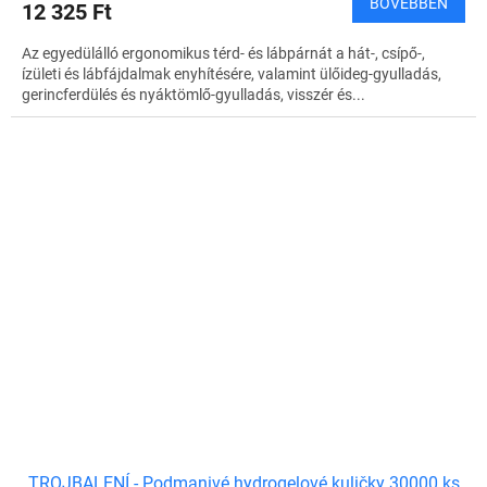
BŐVEBBEN
12 325 Ft
Az egyedülálló ergonomikus térd- és lábpárnát a hát-, csípő-,
ízületi és lábfájdalmak enyhítésére, valamint ülőideg-gyulladás,
gerincferdülés és nyáktömlő-gyulladás, visszér és...
TROJBALENÍ - Podmanivé hydrogelové kuličky 30000 ks