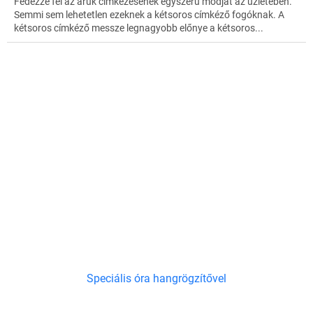
Fedezze fel az áruk címkézésének egyszerű módját az üzletében.
Semmi sem lehetetlen ezeknek a kétsoros címkéző fogóknak. A
kétsoros címkéző messze legnagyobb előnye a kétsoros...
Speciális óra hangrögzítővel