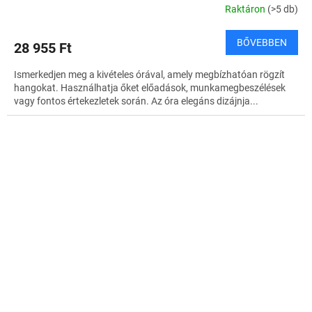
Raktáron
(>5 db)
BŐVEBBEN
28 955 Ft
Ismerkedjen meg a kivételes órával, amely megbízhatóan rögzít
hangokat. Használhatja őket előadások, munkamegbeszélések
vagy fontos értekezletek során. Az óra elegáns dizájnja...