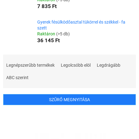
7 835 Ft
Gyerek fésülködőasztal tükörrel és székkel - fa
szett
Raktáron
(>5 db)
36 145 Ft
T
e
Legnépszerűbb termékek
Legolcsóbb elöl
Legdrágább
r
m
ABC szerint
é
k
e
SZŰRŐ MEGNYITÁSA
k
r
T
e
e
n
r
d
m