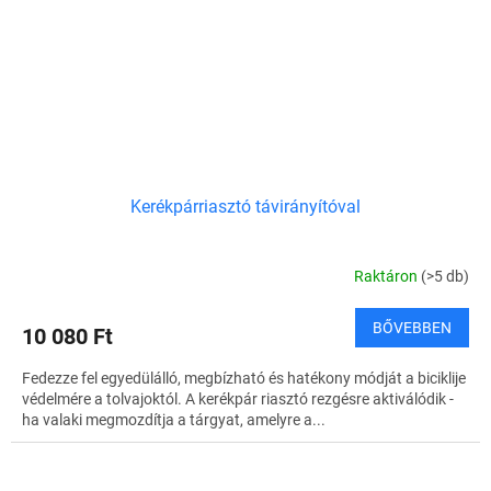
Kerékpárriasztó távirányítóval
Raktáron
(>5 db)
BŐVEBBEN
10 080 Ft
Fedezze fel egyedülálló, megbízható és hatékony módját a biciklije
védelmére a tolvajoktól. A kerékpár riasztó rezgésre aktiválódik -
ha valaki megmozdítja a tárgyat, amelyre a...