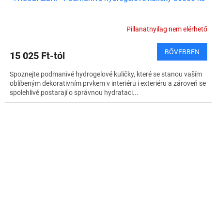
Pillanatnyilag nem elérhető
BŐVEBBEN
15 025 Ft-tól
Spoznejte podmanivé hydrogelové kuličky, které se stanou vaším
oblíbeným dekorativním prvkem v interiéru i exteriéru a zároveň se
spolehlivě postarají o správnou hydrataci...