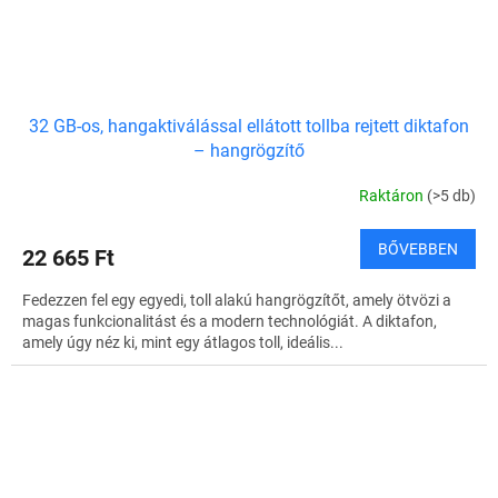
32 GB-os, hangaktiválással ellátott tollba rejtett diktafon
– hangrögzítő
Raktáron
(>5 db)
BŐVEBBEN
22 665 Ft
Fedezzen fel egy egyedi, toll alakú hangrögzítőt, amely ötvözi a
magas funkcionalitást és a modern technológiát. A diktafon,
amely úgy néz ki, mint egy átlagos toll, ideális...