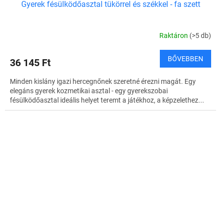
Gyerek fésülködőasztal tükörrel és székkel - fa szett
Raktáron
(>5 db)
BŐVEBBEN
36 145 Ft
Minden kislány igazi hercegnőnek szeretné érezni magát. Egy
elegáns gyerek kozmetikai asztal - egy gyerekszobai
fésülködőasztal ideális helyet teremt a játékhoz, a képzelethez...