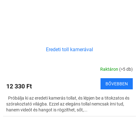
Eredeti toll kamerával
Raktáron
(>5 db)
BŐVEBBEN
12 330 Ft
Próbálja ki az eredeti kamerás tollat, és lépjen be a titokzatos és
szórakoztató világba. Ezzel az elegáns tollal nemcsak írni tud,
hanem videót és hangot is rögzíthet, sőt,...