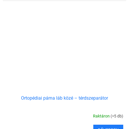
Ortopédiai párna láb közé – térdszeparátor
Raktáron
(>5 db)