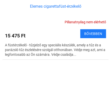
Elemes cigarettafüst-érzékelő
Pillanatnyilag nem elérhető
BŐVEBBEN
15 475 Ft
A füstérzékelő - tűzjelző egy speciális készülék, amely a tűz és a
parázsló tűz észlelésére szolgál otthonában. Védje meg azt, ami a
legfontosabb az Ön számára. Védje családja...