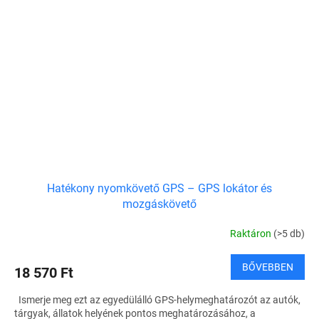
Hatékony nyomkövető GPS – GPS lokátor és
mozgáskövető
Raktáron
(>5 db)
BŐVEBBEN
18 570 Ft
Ismerje meg ezt az egyedülálló GPS-helymeghatározót az autók,
tárgyak, állatok helyének pontos meghatározásához, a