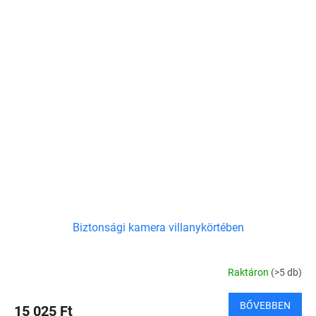
Biztonsági kamera villanykörtében
Raktáron
(>5 db)
BŐVEBBEN
15 025 Ft