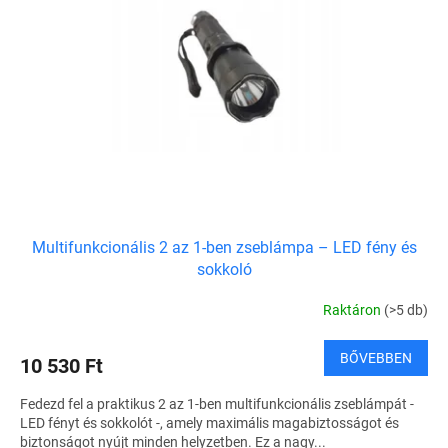
e
é
z
k
é
e
s
k
e
l
i
s
t
á
j
a
Multifunkcionális 2 az 1-ben zseblámpa – LED fény és
sokkoló
Raktáron
(>5 db)
BŐVEBBEN
10 530 Ft
Fedezd fel a praktikus 2 az 1-ben multifunkcionális zseblámpát -
LED fényt és sokkolót -, amely maximális magabiztosságot és
biztonságot nyújt minden helyzetben. Ez a nagy...