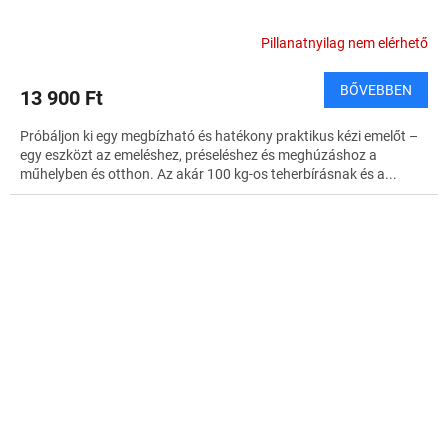
Pillanatnyilag nem elérhető
BŐVEBBEN
13 900 Ft
Próbáljon ki egy megbízható és hatékony praktikus kézi emelőt –
egy eszközt az emeléshez, préseléshez és meghúzáshoz a
műhelyben és otthon. Az akár 100 kg-os teherbírásnak és a...