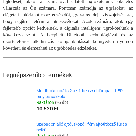
fejlődését, akkor a számlálóval ellátott ugrókötelünk tökéletes
választás az Ön számára. Pontosan számolja az ugrásokat, az
elégetett kalóriákat és az edzésidőt, így valós idejű visszajelzést ad,
hogy segítsen elérni a fitneszcélokat. Azok számára, akik egy
fejlettebb opciót kedvelnek, a digitális intelligens ugrókötelünk a
következő szint. A beépített Bluetooth technológiával és az
okostelefonos alkalmazás kompatibilitással könnyedén nyomon
követheti és elemezheti az ugróköteles edzéseket.
Legnépszerűbb termékek
Multifunkcionális 2 az 1-ben zseblámpa – LED
fény és sokkoló
Raktáron
(>5 db)
10 530 Ft
Szabadon álló ajtóütköző - fém ajtóütköző fúrás
nélkül
Raktáron
(>5 db)