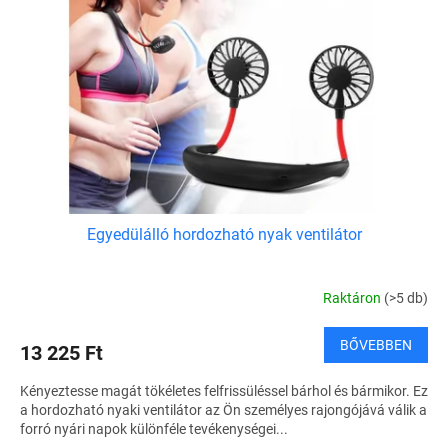
z
k
é
e
s
k
e
l
i
s
t
á
j
a
Egyedülálló hordozható nyak ventilátor
Raktáron
(>5 db)
BŐVEBBEN
13 225 Ft
Kényeztesse magát tökéletes felfrissüléssel bárhol és bármikor. Ez
a hordozható nyaki ventilátor az Ön személyes rajongójává válik a
forró nyári napok különféle tevékenységei...