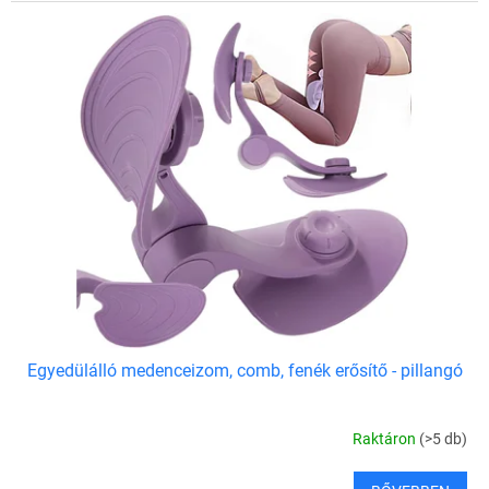
Egyedülálló medenceizom, comb, fenék erősítő - pillangó
Raktáron
(>5 db)