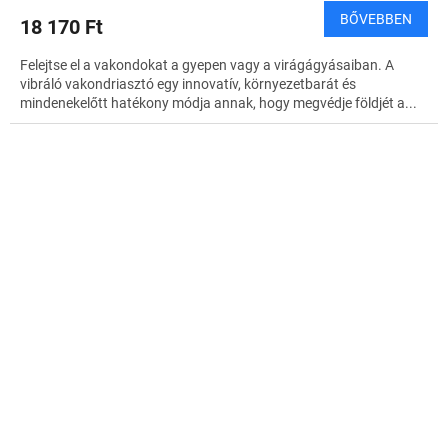
BŐVEBBEN
18 170 Ft
Felejtse el a vakondokat a gyepen vagy a virágágyásaiban. A
vibráló vakondriasztó egy innovatív, környezetbarát és
mindenekelőtt hatékony módja annak, hogy megvédje földjét a...