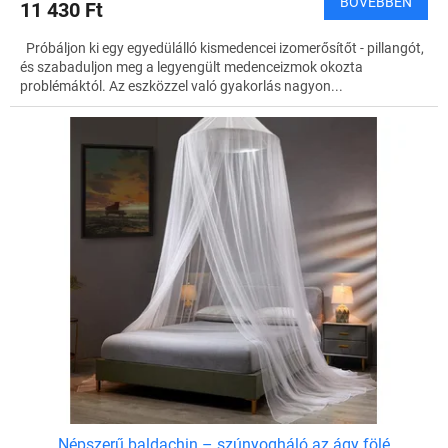
BŐVEBBEN
11 430 Ft
Próbáljon ki egy egyedülálló kismedencei izomerősítőt - pillangót,
és szabaduljon meg a legyengült medenceizmok okozta
problémáktól. Az eszközzel való gyakorlás nagyon...
Népszerű baldachin – szúnyogháló az ágy fölé