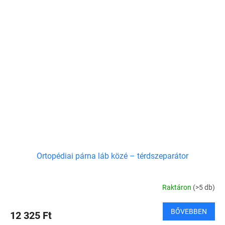
Ortopédiai párna láb közé – térdszeparátor
Raktáron
(>5 db)
BŐVEBBEN
12 325 Ft