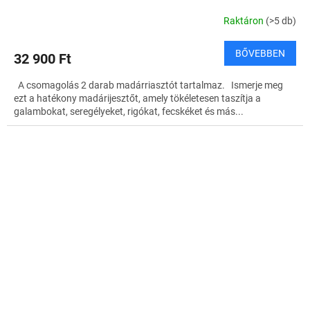
Raktáron
(>5 db)
BŐVEBBEN
32 900 Ft
A csomagolás 2 darab madárriasztót tartalmaz. Ismerje meg
ezt a hatékony madárijesztőt, amely tökéletesen taszítja a
galambokat, seregélyeket, rigókat, fecskéket és más...