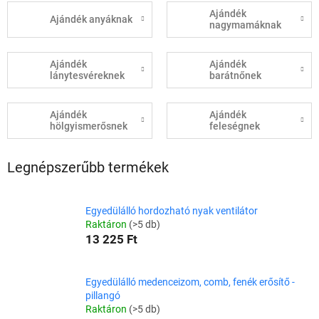
Ajándék
Ajándék anyáknak
nagymamáknak
Ajándék
Ajándék
lánytesvéreknek
barátnőnek
Ajándék
Ajándék
hölgyismerősnek
feleségnek
Legnépszerűbb termékek
Egyedülálló hordozható nyak ventilátor
Raktáron
(>5 db)
13 225 Ft
Egyedülálló medenceizom, comb, fenék erősítő -
pillangó
Raktáron
(>5 db)