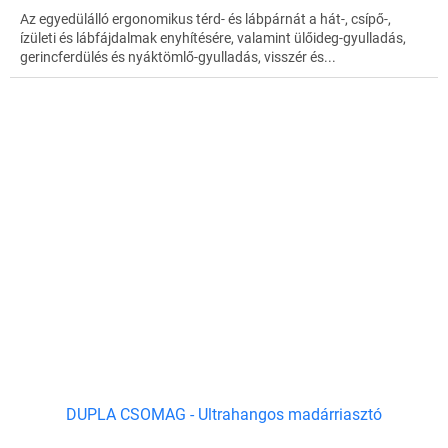
Az egyedülálló ergonomikus térd- és lábpárnát a hát-, csípő-,
ízületi és lábfájdalmak enyhítésére, valamint ülőideg-gyulladás,
gerincferdülés és nyáktömlő-gyulladás, visszér és...
DUPLA CSOMAG - Ultrahangos madárriasztó