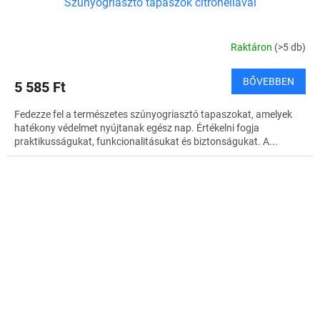
Szúnyogriasztó tapaszok citronellával
Raktáron
(>5 db)
BŐVEBBEN
5 585 Ft
Fedezze fel a természetes szúnyogriasztó tapaszokat, amelyek
hatékony védelmet nyújtanak egész nap. Értékelni fogja
praktikusságukat, funkcionalitásukat és biztonságukat. A...