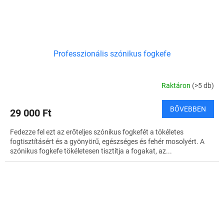
Professzionális szónikus fogkefe
Raktáron
(>5 db)
BŐVEBBEN
29 000 Ft
Fedezze fel ezt az erőteljes szónikus fogkefét a tökéletes
fogtisztításért és a gyönyörű, egészséges és fehér mosolyért. A
szónikus fogkefe tökéletesen tisztítja a fogakat, az...