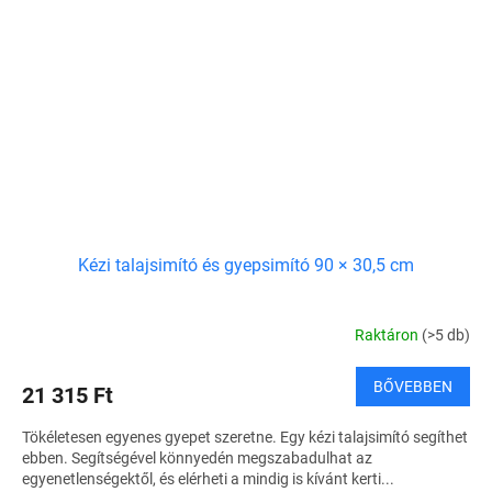
Kézi talajsimító és gyepsimító 90 × 30,5 cm
Raktáron
(>5 db)
BŐVEBBEN
21 315 Ft
Tökéletesen egyenes gyepet szeretne. Egy kézi talajsimító segíthet
ebben. Segítségével könnyedén megszabadulhat az
egyenetlenségektől, és elérheti a mindig is kívánt kerti...