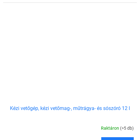
Kézi vetőgép, kézi vetőmag-, műtrágya- és sószóró 12 l
Raktáron
(>5 db)