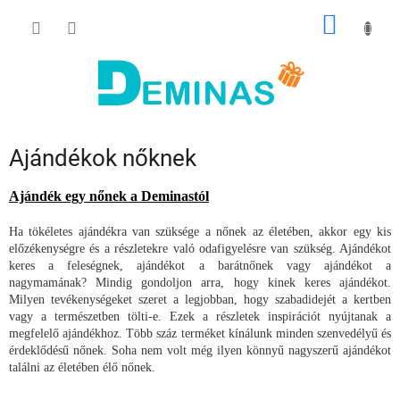
Ugrás
KOSÁR
a
fő
tartalomhoz
Ajándékok nőknek
Ajándék egy nőnek a Deminastól
Ha tökéletes ajándékra van szüksége a nőnek az életében, akkor egy kis
előzékenységre és a részletekre való odafigyelésre van szükség. Ajándékot
keres a feleségnek, ajándékot a barátnőnek vagy ajándékot a
nagymamának? Mindig gondoljon arra, hogy kinek keres ajándékot.
Milyen tevékenységeket szeret a legjobban, hogy szabadidejét a kertben
vagy a természetben tölti-e. Ezek a részletek inspirációt nyújtanak a
megfelelő ajándékhoz. Több száz terméket kínálunk minden szenvedélyű és
érdeklődésű nőnek. Soha nem volt még ilyen könnyű nagyszerű ajándékot
találni az életében élő nőnek.