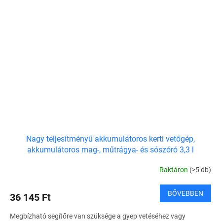
Nagy teljesítményű akkumulátoros kerti vetőgép,
akkumulátoros mag-, műtrágya- és sószóró 3,3 l
Raktáron
(>5 db)
BŐVEBBEN
36 145 Ft
Megbízható segítőre van szüksége a gyep vetéséhez vagy