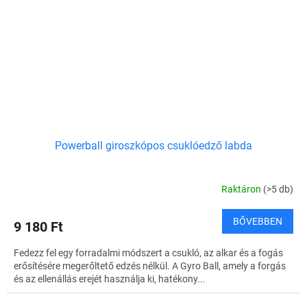
Powerball giroszkópos csuklóedző labda
Raktáron
(>5 db)
BŐVEBBEN
9 180 Ft
Fedezz fel egy forradalmi módszert a csukló, az alkar és a fogás
erősítésére megerőltető edzés nélkül. A Gyro Ball, amely a forgás
és az ellenállás erejét használja ki, hatékony...