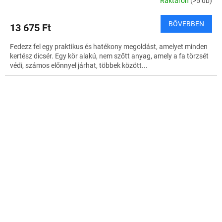
Raktáron
(>5 db)
BŐVEBBEN
13 675 Ft
Fedezz fel egy praktikus és hatékony megoldást, amelyet minden
kertész dicsér. Egy kör alakú, nem szőtt anyag, amely a fa törzsét
védi, számos előnnyel járhat, többek között...