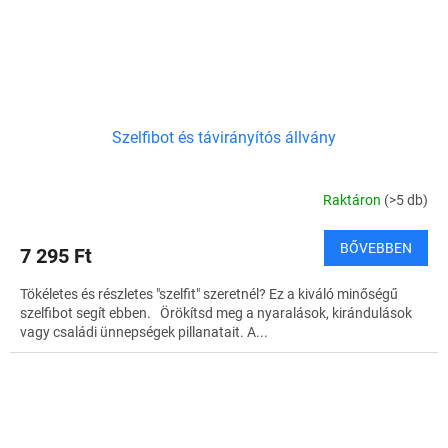
Szelfibot és távirányítós állvány
Raktáron
(>5 db)
BŐVEBBEN
7 295 Ft
Tökéletes és részletes "szelfit" szeretnél? Ez a kiváló minőségű
szelfibot segít ebben. Örökítsd meg a nyaralások, kirándulások
vagy családi ünnepségek pillanatait. A...