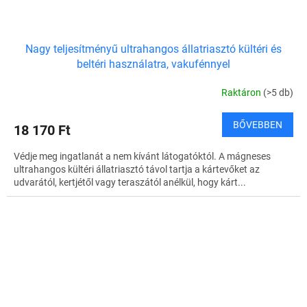
Nagy teljesítményű ultrahangos állatriasztó kültéri és
beltéri használatra, vakufénnyel
Raktáron
(>5 db)
BŐVEBBEN
18 170 Ft
Védje meg ingatlanát a nem kívánt látogatóktól. A mágneses
ultrahangos kültéri állatriasztó távol tartja a kártevőket az
udvarától, kertjétől vagy teraszától anélkül, hogy kárt...