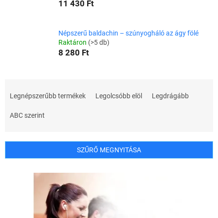
11 430 Ft
Népszerű baldachin – szúnyogháló az ágy fölé
Raktáron
(>5 db)
8 280 Ft
T
e
Legnépszerűbb termékek
Legolcsóbb elöl
Legdrágább
r
m
ABC szerint
é
k
e
SZŰRŐ MEGNYITÁSA
k
r
T
e
e
n
r
d
m
e
é