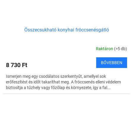
Összecsukható konyhai fröccsenésgátló
Raktáron
(>5 db)
BŐVEBBEN
8 730 Ft
Ismerjen meg egy csodálatos szerkentyűt, amellyel sok
erőfeszítést és időt takaríthat meg. A fröccsenés elleni védelem
biztosítja a tűzhely vagy főzőlap és környezete, így a fal...