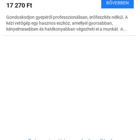
BŐVEBBEN
17 270 Ft
Gondoskodjon gyepéről professzionálisan, erőfeszítés nélkül. A
kézi vetőgép egy hasznos eszköz, amellyel gyorsabban,
kényelmesebben és hatékonyabban végezheti el a munkát. A...