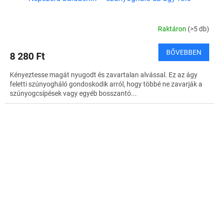
Raktáron
(>5 db)
BŐVEBBEN
8 280 Ft
Kényeztesse magát nyugodt és zavartalan alvással. Ez az ágy
feletti szúnyogháló gondoskodik arról, hogy többé ne zavarják a
szúnyogcsípések vagy egyéb bosszantó...