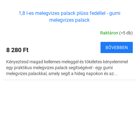
1,8 l-es melegvizes palack plüss fedéllel - gumi
melegvizes palack
Raktáron
(>5 db)
BŐVEBBEN
8 280 Ft
Kényeztesd magad kellemes meleggel és tökéletes kényelemmel
egy praktikus melegvizes palack segítségével - egy gumi
melegvizes palackkal, amely segít a hideg napokon és az...