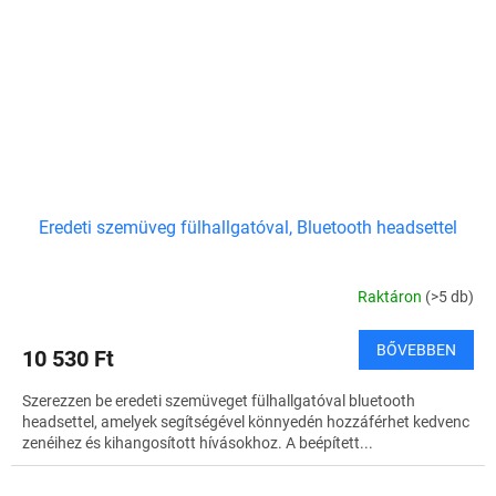
Eredeti szemüveg fülhallgatóval, Bluetooth headsettel
Raktáron
(>5 db)
BŐVEBBEN
10 530 Ft
Szerezzen be eredeti szemüveget fülhallgatóval bluetooth
headsettel, amelyek segítségével könnyedén hozzáférhet kedvenc
zenéihez és kihangosított hívásokhoz. A beépített...