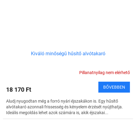
Kiváló minőségű hűsítő alvótakaró
Pillanatnyilag nem elérhető
BŐVEBBEN
18 170 Ft
Aludj nyugodtan még a forró nyári éjszakákon is. Egy hűsítő
alvótakaró azonnali frissesség és kényelem érzését nyújthatja.
Ideális megoldás lehet azok számára is, akik éjszakai...