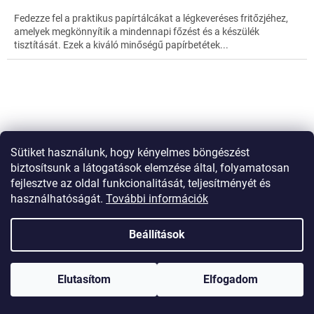
Fedezze fel a praktikus papírtálcákat a légkeveréses fritőzjéhez,
amelyek megkönnyítik a mindennapi főzést és a készülék
tisztítását. Ezek a kiváló minőségű papírbetétek...
Sütiket használunk, hogy kényelmes böngészést
biztosítsunk a látogatások elemzése által, folyamatosan
fejlesztve az oldal funkcionalitását, teljesítményét és
használhatóságát.
További információk
Beállítások
Elutasítom
Elfogadom
Védőtapaszok felfekvésre, hólyagokra és tyúkszemre 24
db