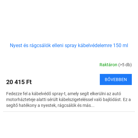
Nyest és rágcsálók elleni spray kábelvédelemre 150 ml
Raktáron
(>5 db)
BŐVEBBEN
20 415 Ft
Fedezze fel a kábelvédő spray-t, amely segít elkerülni az autó
motorházteteje alatti sérült kábelszigeteléssel való bajlódást. Ez a
segítő hatékony a nyestek, rágcsálók és más...