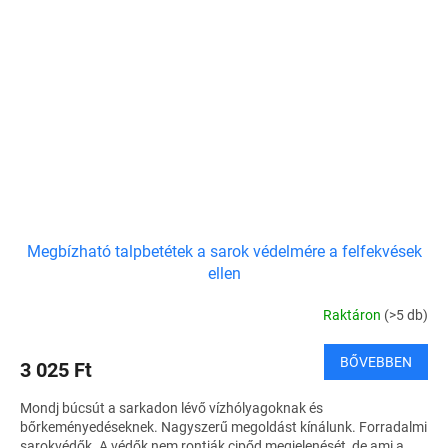
Megbízható talpbetétek a sarok védelmére a felfekvések
ellen
Raktáron
(>5 db)
BŐVEBBEN
3 025 Ft
Mondj búcsút a sarkadon lévő vízhólyagoknak és
bőrkeményedéseknek. Nagyszerű megoldást kínálunk. Forradalmi
sarokvédők. A védők nem rontják cipőd megjelenését, de ami a...