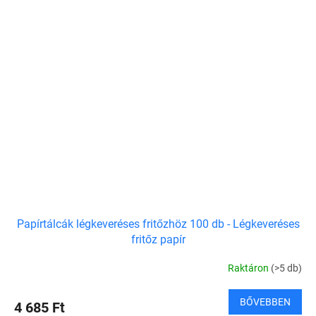
Papírtálcák légkeveréses fritőzhöz 100 db - Légkeveréses
fritőz papír
Raktáron
(>5 db)
BŐVEBBEN
4 685 Ft