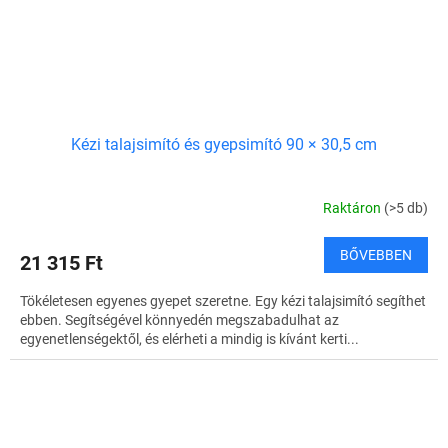
Kézi talajsimító és gyepsimító 90 × 30,5 cm
Raktáron
(>5 db)
BŐVEBBEN
21 315 Ft
Tökéletesen egyenes gyepet szeretne. Egy kézi talajsimító segíthet
ebben. Segítségével könnyedén megszabadulhat az
egyenetlenségektől, és elérheti a mindig is kívánt kerti...