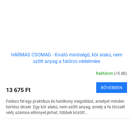
HÁRMAS CSOMAG - Kiváló minőségű, kör alakú, nem
szőtt anyag a fatörzs védelmére
Raktáron
(>5 db)
BŐVEBBEN
13 675 Ft
Fedezz fel egy praktikus és hatékony megoldást, amelyet minden
kertész dicsér. Egy kör alakú, nem szőtt anyag, amely a fa törzsét
védi, számos előnnyel járhat, többek között...