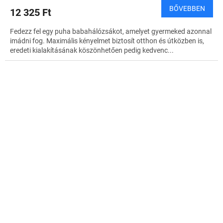
BŐVEBBEN
12 325 Ft
Fedezz fel egy puha babahálózsákot, amelyet gyermeked azonnal
imádni fog. Maximális kényelmet biztosít otthon és útközben is,
eredeti kialakításának köszönhetően pedig kedvenc...