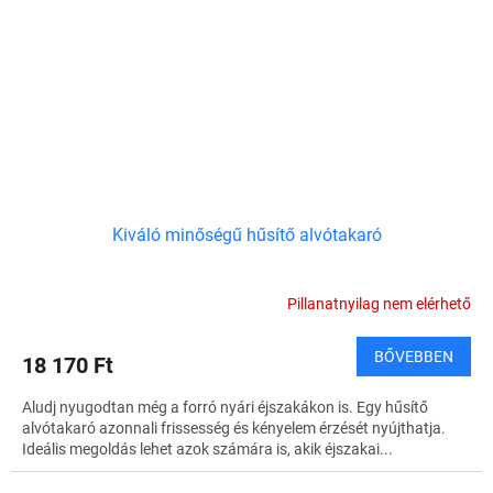
Kiváló minőségű hűsítő alvótakaró
Pillanatnyilag nem elérhető
BŐVEBBEN
18 170 Ft
Aludj nyugodtan még a forró nyári éjszakákon is. Egy hűsítő
alvótakaró azonnali frissesség és kényelem érzését nyújthatja.
Ideális megoldás lehet azok számára is, akik éjszakai...