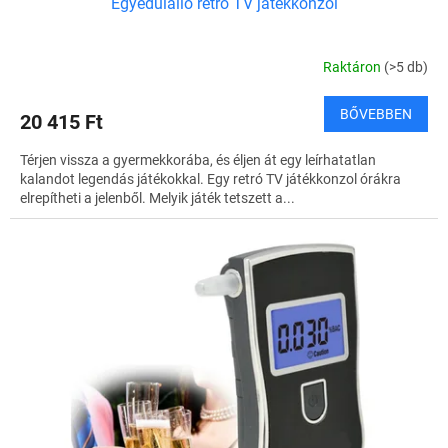
Egyedülálló retró TV játékkonzol
Raktáron
(>5 db)
BŐVEBBEN
20 415 Ft
Térjen vissza a gyermekkorába, és éljen át egy leírhatatlan
kalandot legendás játékokkal. Egy retró TV játékkonzol órákra
elrepítheti a jelenből. Melyik játék tetszett a...