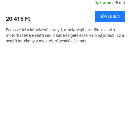
Raktáron
(>5 db)
BŐVEBBEN
20 415 Ft
Fedezze fel a kábelvédő spray-t, amely segít elkerülni az autó
motorházteteje alatti sérült kábelszigeteléssel való bajlódást. Ez a
segítő hatékony a nyestek, rágcsálók és más...