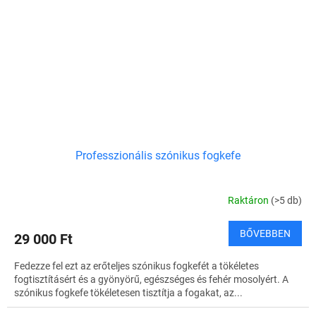
Professzionális szónikus fogkefe
Raktáron
(>5 db)
BŐVEBBEN
29 000 Ft
Fedezze fel ezt az erőteljes szónikus fogkefét a tökéletes
fogtisztításért és a gyönyörű, egészséges és fehér mosolyért. A
szónikus fogkefe tökéletesen tisztítja a fogakat, az...