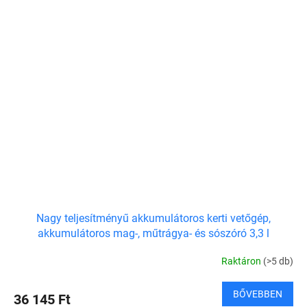
Nagy teljesítményű akkumulátoros kerti vetőgép,
akkumulátoros mag-, műtrágya- és sószóró 3,3 l
Raktáron
(>5 db)
BŐVEBBEN
36 145 Ft