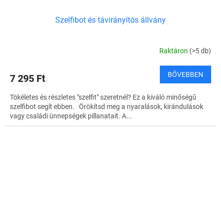
Szelfibot és távirányítós állvány
Raktáron
(>5 db)
BŐVEBBEN
7 295 Ft
Tökéletes és részletes "szelfit" szeretnél? Ez a kiváló minőségű
szelfibot segít ebben. Örökítsd meg a nyaralások, kirándulások
vagy családi ünnepségek pillanatait. A...