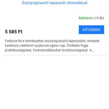
Szúnyogriasztó tapaszok citronellával
Raktáron
(>5 db)
BŐVEBBEN
5 585 Ft
Fedezze fel a természetes szúnyogriasztó tapaszokat, amelyek
hatékony védelmet nyújtanak egész nap. Értékelni fogja
praktikusságukat, funkcionalitásukat és biztonságukat. A...