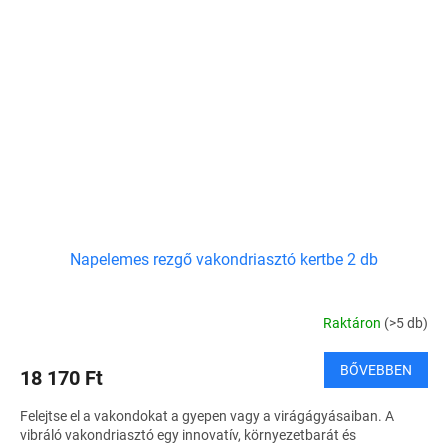
Napelemes rezgő vakondriasztó kertbe 2 db
Raktáron
(>5 db)
BŐVEBBEN
18 170 Ft
Felejtse el a vakondokat a gyepen vagy a virágágyásaiban. A
vibráló vakondriasztó egy innovatív, környezetbarát és