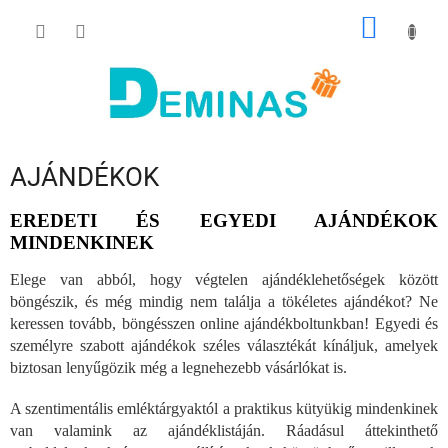
Ugrás
KOSÁR
a
fő
tartalomhoz
AJÁNDÉKOK
EREDETI ÉS EGYEDI AJÁNDÉKOK
MINDENKINEK
Elege van abból, hogy végtelen ajándéklehetőségek között
böngészik, és még mindig nem találja a tökéletes ajándékot? Ne
keressen tovább, böngésszen online ajándékboltunkban! Egyedi és
személyre szabott ajándékok széles választékát kínáljuk, amelyek
biztosan lenyűgözik még a legnehezebb vásárlókat is.
A szentimentális emléktárgyaktól a praktikus kütyükig mindenkinek
van valamink az ajándéklistáján. Ráadásul áttekinthető