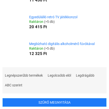
11 430 Ft
Egyedülálló retró TV játékkonzol
Raktáron
(>5 db)
20 415 Ft
Megbízható digitális alkoholmérő fúvókával
Raktáron
(>5 db)
12 325 Ft
T
e
Legnépszerűbb termékek
Legolcsóbb elöl
Legdrágább
r
m
ABC szerint
é
k
e
SZŰRŐ MEGNYITÁSA
k