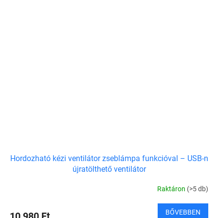
Hordozható kézi ventilátor zseblámpa funkcióval – USB-n
újratölthető ventilátor
Raktáron
(>5 db)
BŐVEBBEN
10 980 Ft