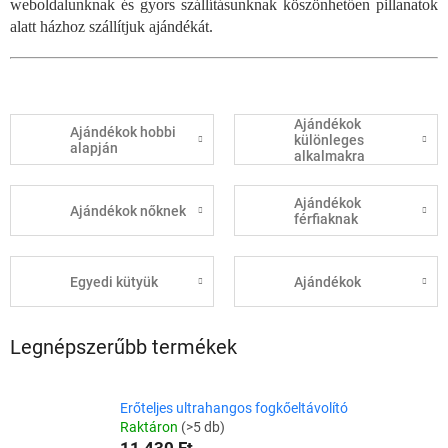
weboldalunknak és gyors szállításunknak köszönhetően pillanatok
alatt házhoz szállítjuk ajándékát.
Ajándékok
Ajándékok hobbi
különleges
alapján
alkalmakra
Ajándékok
Ajándékok nőknek
férfiaknak
Egyedi kütyük
Ajándékok
Legnépszerűbb termékek
Erőteljes ultrahangos fogkőeltávolító
Raktáron
(>5 db)