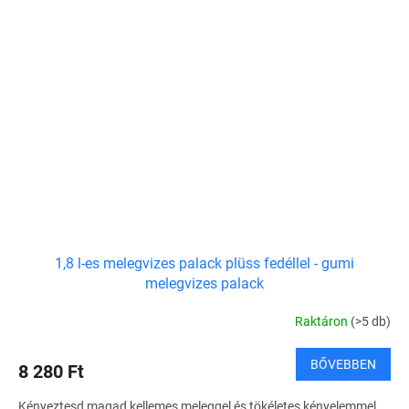
1,8 l-es melegvizes palack plüss fedéllel - gumi
melegvizes palack
Raktáron
(>5 db)
BŐVEBBEN
8 280 Ft
Kényeztesd magad kellemes meleggel és tökéletes kényelemmel