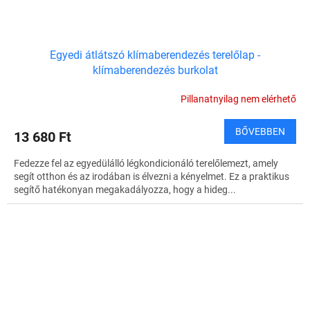
Egyedi átlátszó klímaberendezés terelőlap -
klímaberendezés burkolat
Pillanatnyilag nem elérhető
BŐVEBBEN
13 680 Ft
Fedezze fel az egyedülálló légkondicionáló terelőlemezt, amely
segít otthon és az irodában is élvezni a kényelmet. Ez a praktikus
segítő hatékonyan megakadályozza, hogy a hideg...