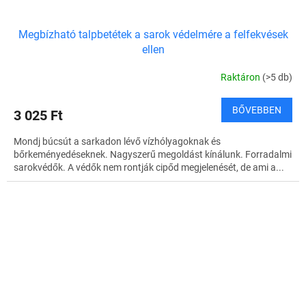
Megbízható talpbetétek a sarok védelmére a felfekvések
ellen
Raktáron
(>5 db)
BŐVEBBEN
3 025 Ft
Mondj búcsút a sarkadon lévő vízhólyagoknak és
bőrkeményedéseknek. Nagyszerű megoldást kínálunk. Forradalmi
sarokvédők. A védők nem rontják cipőd megjelenését, de ami a...