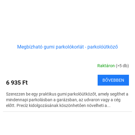
Megbízható gumi parkolókorlát - parkolóütköző
Raktáron
(>5 db)
BŐVEBBEN
6 935 Ft
Szerezzen be egy praktikus gumi parkolóütközőt, amely segíthet a
mindennapi parkolásban a garázsban, az udvaron vagy a cég
előtt. Precíz kidolgozásának köszönhetően növelheti a...