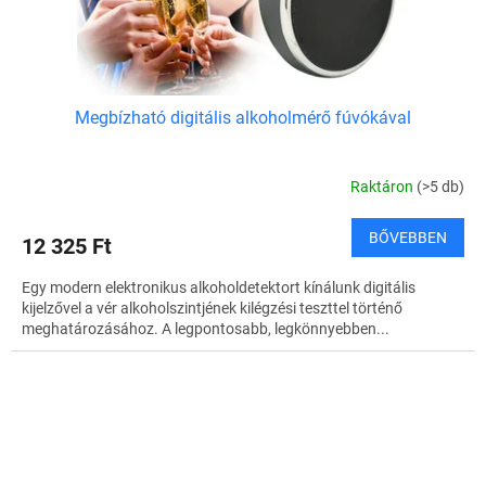
Megbízható digitális alkoholmérő fúvókával
Raktáron
(>5 db)
BŐVEBBEN
12 325 Ft
Egy modern elektronikus alkoholdetektort kínálunk digitális
kijelzővel a vér alkoholszintjének kilégzési teszttel történő
meghatározásához. A legpontosabb, legkönnyebben...