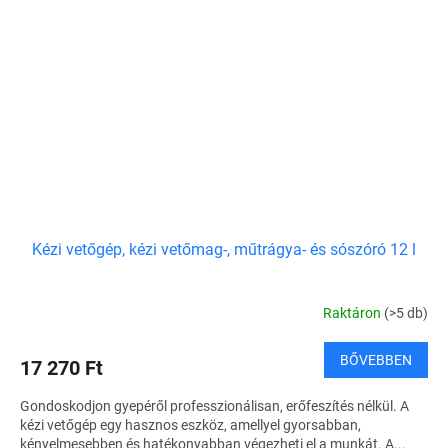
Kézi vetőgép, kézi vetőmag-, műtrágya- és sószóró 12 l
Raktáron
(>5 db)
BŐVEBBEN
17 270 Ft
Gondoskodjon gyepéről professzionálisan, erőfeszítés nélkül. A
kézi vetőgép egy hasznos eszköz, amellyel gyorsabban,
kényelmesebben és hatékonyabban végezheti el a munkát. A...