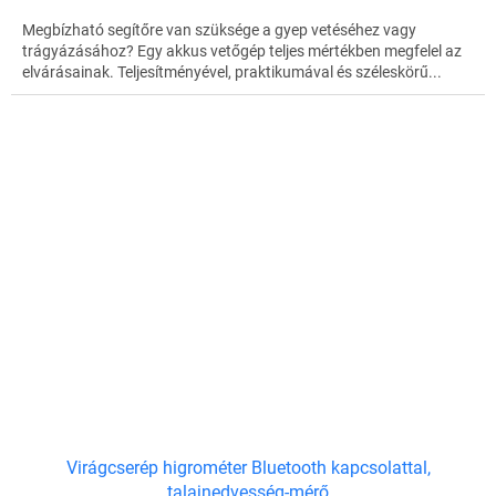
Megbízható segítőre van szüksége a gyep vetéséhez vagy
trágyázásához? Egy akkus vetőgép teljes mértékben megfelel az
elvárásainak. Teljesítményével, praktikumával és széleskörű...
Virágcserép higrométer Bluetooth kapcsolattal,
talajnedvesség-mérő