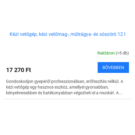
Kézi vetőgép, kézi vetőmag-, műtrágya- és sószóró 12 l
Raktáron
(>5 db)
BŐVEBBEN
17 270 Ft
Gondoskodjon gyepéről professzionálisan, erőfeszítés nélkül. A
kézi vetőgép egy hasznos eszköz, amellyel gyorsabban,
kényelmesebben és hatékonyabban végezheti el a munkát. A...