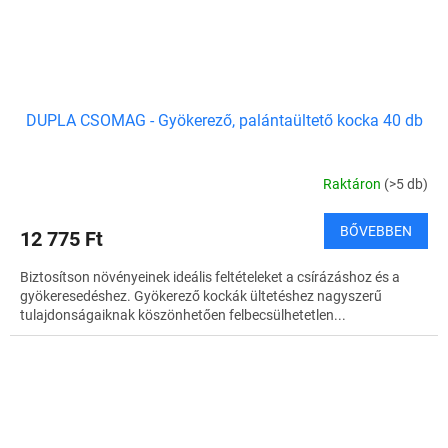
DUPLA CSOMAG - Gyökerező, palántaültető kocka 40 db
Raktáron
(>5 db)
BŐVEBBEN
12 775 Ft
Biztosítson növényeinek ideális feltételeket a csírázáshoz és a
gyökeresedéshez. Gyökerező kockák ültetéshez nagyszerű
tulajdonságaiknak köszönhetően felbecsülhetetlen...