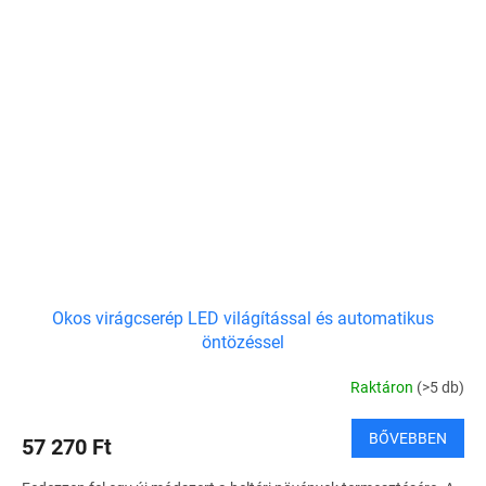
Okos virágcserép LED világítással és automatikus
öntözéssel
Raktáron
(>5 db)
BŐVEBBEN
57 270 Ft