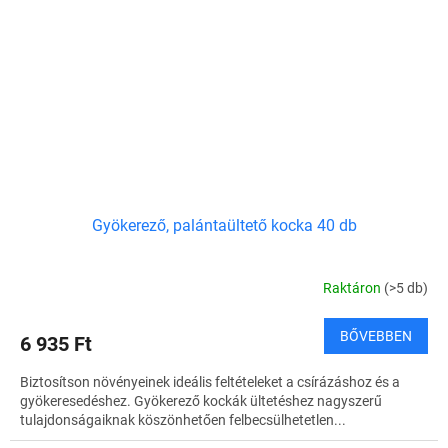
Gyökerező, palántaültető kocka 40 db
Raktáron
(>5 db)
BŐVEBBEN
6 935 Ft
Biztosítson növényeinek ideális feltételeket a csírázáshoz és a
gyökeresedéshez. Gyökerező kockák ültetéshez nagyszerű
tulajdonságaiknak köszönhetően felbecsülhetetlen...