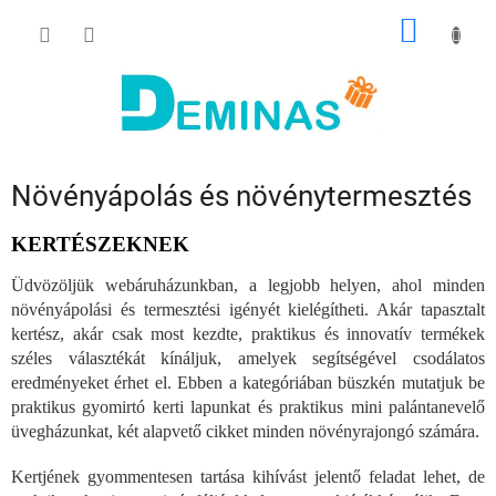
Ugrás
KOSÁR
a
fő
tartalomhoz
Növényápolás és növénytermesztés
KERTÉSZEKNEK
Üdvözöljük webáruházunkban, a legjobb helyen, ahol minden
növényápolási és termesztési igényét kielégítheti. Akár tapasztalt
kertész, akár csak most kezdte, praktikus és innovatív termékek
széles választékát kínáljuk, amelyek segítségével csodálatos
eredményeket érhet el. Ebben a kategóriában büszkén mutatjuk be
praktikus gyomirtó kerti lapunkat és praktikus mini palántanevelő
üvegházunkat, két alapvető cikket minden növényrajongó számára.
Kertjének gyommentesen tartása kihívást jelentő feladat lehet, de