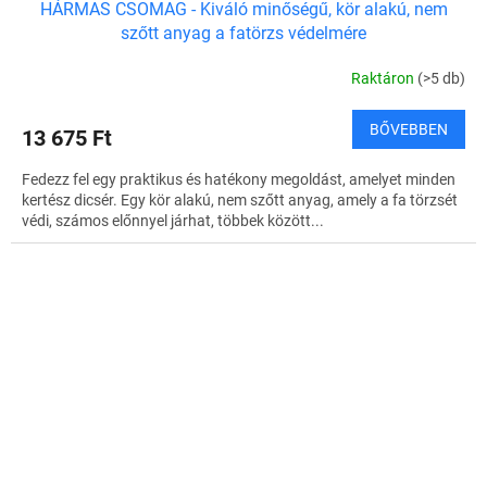
HÁRMAS CSOMAG - Kiváló minőségű, kör alakú, nem
szőtt anyag a fatörzs védelmére
Raktáron
(>5 db)
BŐVEBBEN
13 675 Ft
Fedezz fel egy praktikus és hatékony megoldást, amelyet minden
kertész dicsér. Egy kör alakú, nem szőtt anyag, amely a fa törzsét
védi, számos előnnyel járhat, többek között...