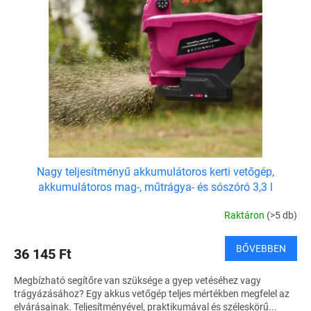
e
é
z
k
é
e
s
k
e
l
i
s
t
á
j
a
Nagy teljesítményű akkumulátoros kerti vetőgép,
akkumulátoros mag-, műtrágya- és sószóró 3,3 l
Raktáron
(>5 db)
BŐVEBBEN
36 145 Ft
Megbízható segítőre van szüksége a gyep vetéséhez vagy
trágyázásához? Egy akkus vetőgép teljes mértékben megfelel az
elvárásainak. Teljesítményével, praktikumával és széleskörű...