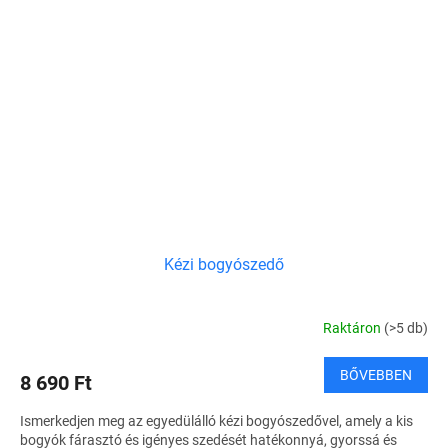
Kézi bogyószedő
Raktáron
(>5 db)
BŐVEBBEN
8 690 Ft
Ismerkedjen meg az egyedülálló kézi bogyószedővel, amely a kis
bogyók fárasztó és igényes szedését hatékonnyá, gyorssá és