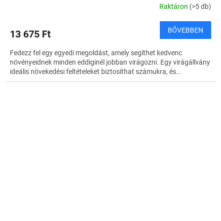
Raktáron
(>5 db)
BŐVEBBEN
13 675 Ft
Fedezz fel egy egyedi megoldást, amely segíthet kedvenc
növényeidnek minden eddiginél jobban virágozni. Egy virágállvány
ideális növekedési feltételeket biztosíthat számukra, és...