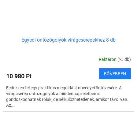
Egyedi öntözőgolyók virágcserepekhez 8 db
Raktáron
(>5 db)
BŐVEBBEN
10 980 Ft
Fedezzen fel egy praktikus megoldást növényei öntözésére. A
virágcserép öntözőgolyók a mindennapi életben is
gondoskodhatnak róluk, de nélkülözhetetlenek, amikor távol van.
Az...