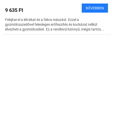
BŐVEBBEN
9 635 Ft
Felejtse el a létrákat és a fákra mászást. Ezzel a
gyümölcsszedővel felesleges erőfeszítés és kockázat nélkül
élvezheti a gyümölcsöket. Ez a rendkívül könnyű, mégis tartós...