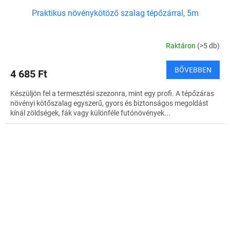
Praktikus növénykötöző szalag tépőzárral, 5m
Raktáron
(>5 db)
BŐVEBBEN
4 685 Ft
Készüljön fel a termesztési szezonra, mint egy profi. A tépőzáras
növényi kötőszalag egyszerű, gyors és biztonságos megoldást
kínál zöldségek, fák vagy különféle futónövények...