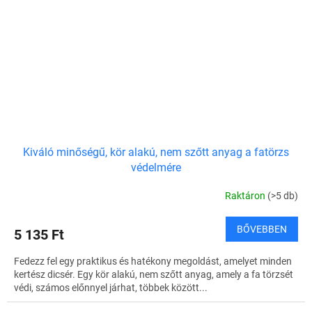
Kiváló minőségű, kör alakú, nem szőtt anyag a fatörzs
védelmére
Raktáron
(>5 db)
BŐVEBBEN
5 135 Ft
Fedezz fel egy praktikus és hatékony megoldást, amelyet minden
kertész dicsér. Egy kör alakú, nem szőtt anyag, amely a fa törzsét
védi, számos előnnyel járhat, többek között...