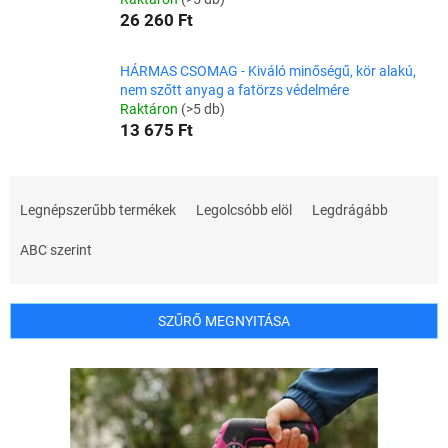
26 260 Ft
HÁRMAS CSOMAG - Kiváló minőségű, kör alakú,
nem szőtt anyag a fatörzs védelmére
Raktáron
(>5 db)
13 675 Ft
T
e
Legnépszerűbb termékek
Legolcsóbb elöl
Legdrágább
r
m
ABC szerint
é
k
e
SZŰRŐ MEGNYITÁSA
k
r
T
e
e
n
r
d
m