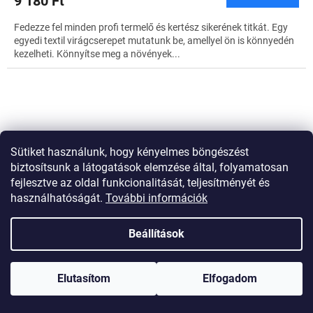
9 180 Ft
Fedezze fel minden profi termelő és kertész sikerének titkát. Egy
egyedi textil virágcserepet mutatunk be, amellyel ön is könnyedén
kezelheti. Könnyítse meg a növények...
Sütiket használunk, hogy kényelmes böngészést
biztosítsunk a látogatások elemzése által, folyamatosan
fejlesztve az oldal funkcionalitását, teljesítményét és
használhatóságát.
További információk
Beállítások
Elutasítom
Elfogadom
HÁRMAS CSOMAG - Ultrafinom háló a növények