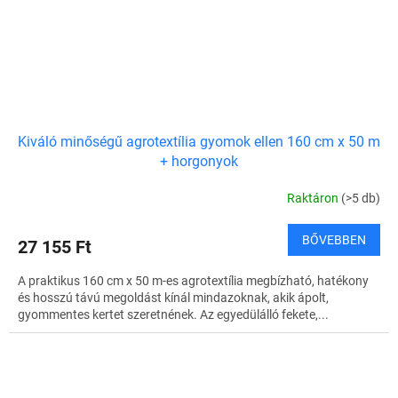
Kiváló minőségű agrotextília gyomok ellen 160 cm x 50 m
+ horgonyok
Raktáron
(>5 db)
BŐVEBBEN
27 155 Ft
A praktikus 160 cm x 50 m-es agrotextília megbízható, hatékony
és hosszú távú megoldást kínál mindazoknak, akik ápolt,
gyommentes kertet szeretnének. Az egyedülálló fekete,...