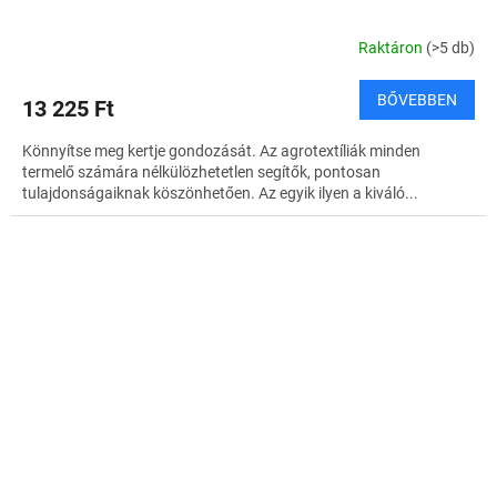
Raktáron
(>5 db)
BŐVEBBEN
13 225 Ft
Könnyítse meg kertje gondozását. Az agrotextíliák minden
termelő számára nélkülözhetetlen segítők, pontosan
tulajdonságaiknak köszönhetően. Az egyik ilyen a kiváló...