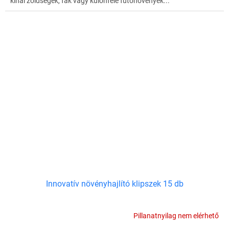
kínál zöldségek, fák vagy különféle futónövények...
Innovatív növényhajlító klipszek 15 db
Pillanatnyilag nem elérhető