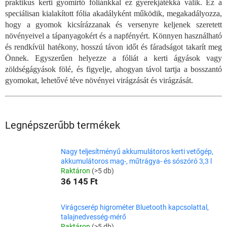
praktikus kerti gyomirtó fóliánkkal ez gyerekjátékká válik. Ez a
speciálisan kialakított fólia akadályként működik, megakadályozza,
hogy a gyomok kicsírázzanak és versenyre keljenek szeretett
növényeivel a tápanyagokért és a napfényért. Könnyen használható
és rendkívül hatékony, hosszú távon időt és fáradságot takarít meg
Önnek. Egyszerűen helyezze a fóliát a kerti ágyások vagy
zöldségágyások fölé, és figyelje, ahogyan távol tartja a bosszantó
gyomokat, lehetővé téve növényei virágzását és virágzását.
Legnépszerűbb termékek
Nagy teljesítményű akkumulátoros kerti vetőgép,
akkumulátoros mag-, műtrágya- és sószóró 3,3 l
Raktáron
(>5 db)
36 145 Ft
Virágcserép higrométer Bluetooth kapcsolattal,
talajnedvesség-mérő
Raktáron
(>5 db)