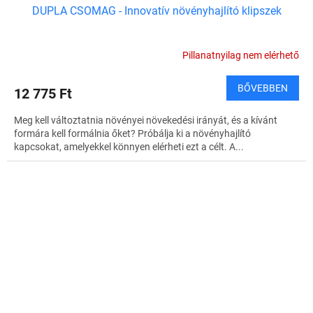
DUPLA CSOMAG - Innovatív növényhajlító klipszek
Pillanatnyilag nem elérhető
BŐVEBBEN
12 775 Ft
Meg kell változtatnia növényei növekedési irányát, és a kívánt
formára kell formálnia őket? Próbálja ki a növényhajlító
kapcsokat, amelyekkel könnyen elérheti ezt a célt. A...