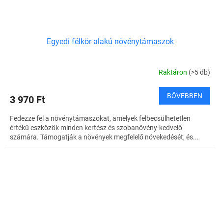
Egyedi félkör alakú növénytámaszok
Raktáron
(>5 db)
BŐVEBBEN
3 970 Ft
Fedezze fel a növénytámaszokat, amelyek felbecsülhetetlen
értékű eszközök minden kertész és szobanövény-kedvelő
számára. Támogatják a növények megfelelő növekedését, és...