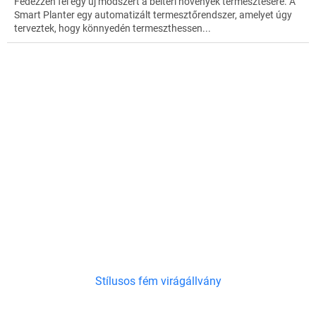
Fedezzen fel egy új módszert a beltéri növények termesztésére. A
Smart Planter egy automatizált termesztőrendszer, amelyet úgy
terveztek, hogy könnyedén termeszthessen...
Stílusos fém virágállvány