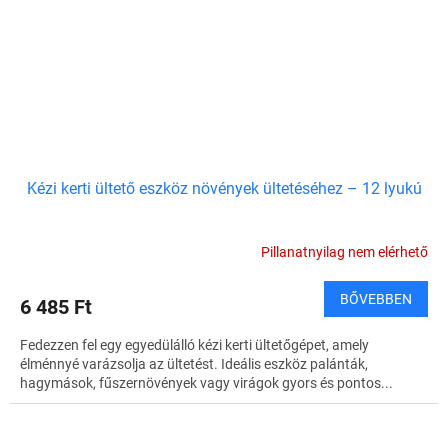
Kézi kerti ültető eszköz növények ültetéséhez – 12 lyukú
Pillanatnyilag nem elérhető
BŐVEBBEN
6 485 Ft
Fedezzen fel egy egyedülálló kézi kerti ültetőgépet, amely
élménnyé varázsolja az ültetést. Ideális eszköz palánták,
hagymások, fűszernövények vagy virágok gyors és pontos...