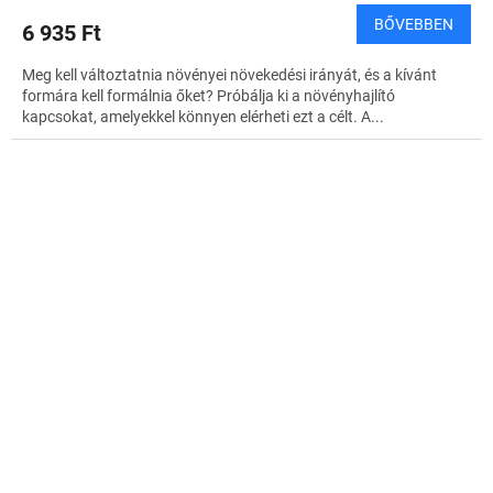
BŐVEBBEN
6 935 Ft
Meg kell változtatnia növényei növekedési irányát, és a kívánt
formára kell formálnia őket? Próbálja ki a növényhajlító
kapcsokat, amelyekkel könnyen elérheti ezt a célt. A...