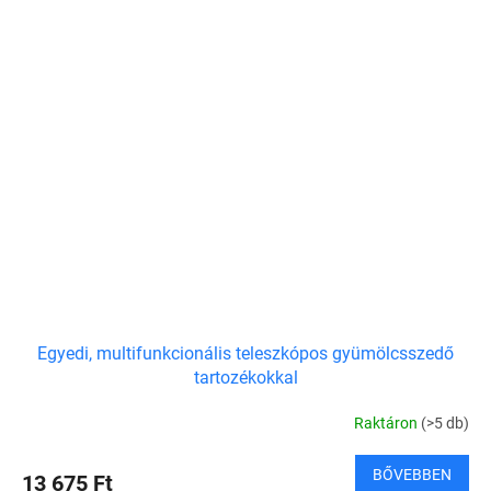
Egyedi, multifunkcionális teleszkópos gyümölcsszedő
tartozékokkal
Raktáron
(>5 db)
BŐVEBBEN
13 675 Ft