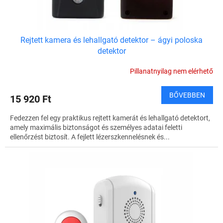
á
j
a
Rejtett kamera és lehallgató detektor – ágyi poloska
detektor
Pillanatnyilag nem elérhető
BŐVEBBEN
15 920 Ft
Fedezzen fel egy praktikus rejtett kamerát és lehallgató detektort,
amely maximális biztonságot és személyes adatai feletti
ellenőrzést biztosít. A fejlett lézerszkennelésnek és...