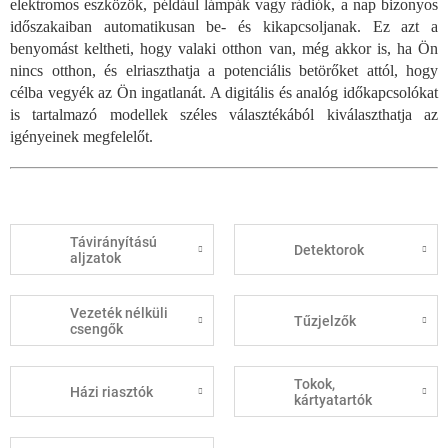
elektromos eszközök, például lámpák vagy rádiók, a nap bizonyos
időszakaiban automatikusan be- és kikapcsoljanak. Ez azt a
benyomást keltheti, hogy valaki otthon van, még akkor is, ha Ön
nincs otthon, és elriaszthatja a potenciális betörőket attól, hogy
célba vegyék az Ön ingatlanát. A digitális és analóg időkapcsolókat
is tartalmazó modellek széles választékából kiválaszthatja az
igényeinek megfelelőt.
Távirányítású
Detektorok
aljzatok
Vezeték nélküli
Tűzjelzők
csengők
Tokok,
Házi riasztók
kártyatartók