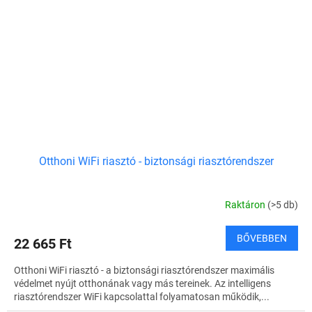
Otthoni WiFi riasztó - biztonsági riasztórendszer
Raktáron
(>5 db)
BŐVEBBEN
22 665 Ft
Otthoni WiFi riasztó - a biztonsági riasztórendszer maximális
védelmet nyújt otthonának vagy más tereinek. Az intelligens
riasztórendszer WiFi kapcsolattal folyamatosan működik,...