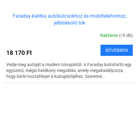
Faraday-kalitka autókulcsokhoz és mobiltelefonhoz,
jelblokkoló tok
Raktáron
(>5 db)
BŐVEBBEN
18 170 Ft
Védje meg autóját a modern tolvajoktól. A Faraday kulcstartó egy
egyszerű, mégis hatékony megoldás, amely megakadályozza,
hogy bárki hozzáférjen a kulcsjelzőjéhez. Szeretné...