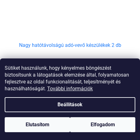
Nagy hatótávolságú adó-vevő készülékek 2 db
Pillanatnyilag nem elérhető
Sütiket használunk, hogy kényelmes böngészést
biztosítsunk a látogatások elemzése által, folyamatosan
BŐVEBBEN
20 415 Ft
fejlesztve az oldal funkcionalitását, teljesítményét és
használhatóságát.
További információk
Fedezze fel az egyedülálló, kiváló minőségű walkie-talkie-t, amely a
komoly gyártási minőséget és a könnyű használatot ötvözi. A
Beállítások
Baofeng adó lenyűgöző, tereptől függően akár 5-8...
Elutasítom
Elfogadom