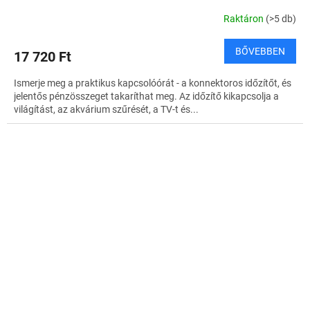
Raktáron
(>5 db)
BŐVEBBEN
17 720 Ft
Ismerje meg a praktikus kapcsolóórát - a konnektoros időzítőt, és
jelentős pénzösszeget takaríthat meg. Az időzítő kikapcsolja a
világítást, az akvárium szűrését, a TV-t és...