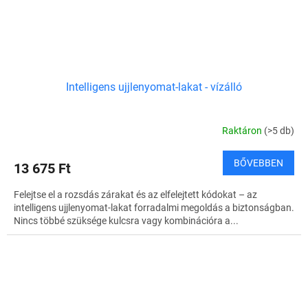
Intelligens ujjlenyomat-lakat - vízálló
Raktáron
(>5 db)
BŐVEBBEN
13 675 Ft
Felejtse el a rozsdás zárakat és az elfelejtett kódokat – az
intelligens ujjlenyomat-lakat forradalmi megoldás a biztonságban.
Nincs többé szüksége kulcsra vagy kombinációra a...