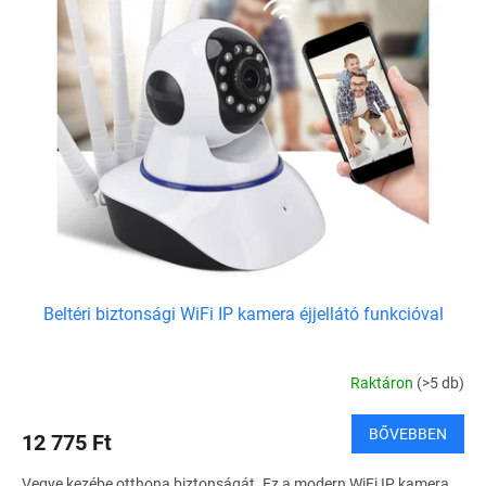
Beltéri biztonsági WiFi IP kamera éjjellátó funkcióval
Raktáron
(>5 db)
BŐVEBBEN
12 775 Ft
Vegye kezébe otthona biztonságát. Ez a modern WiFi IP kamera