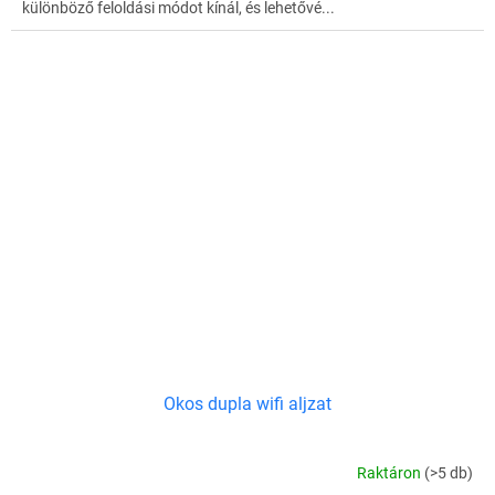
különböző feloldási módot kínál, és lehetővé...
Okos dupla wifi aljzat
Raktáron
(>5 db)