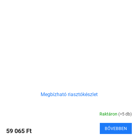
Megbízható riasztókészlet
Raktáron
(>5 db)
BŐVEBBEN
59 065 Ft