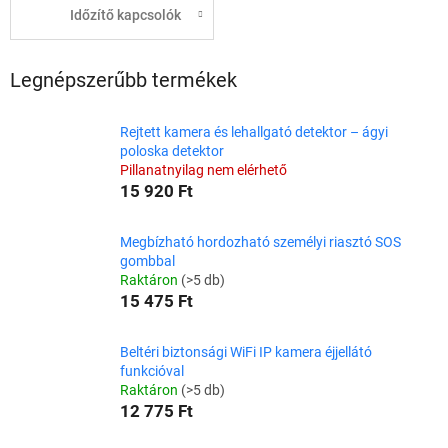
Időzítő kapcsolók
Legnépszerűbb termékek
Rejtett kamera és lehallgató detektor – ágyi
poloska detektor
Pillanatnyilag nem elérhető
15 920 Ft
Megbízható hordozható személyi riasztó SOS
gombbal
Raktáron
(>5 db)
15 475 Ft
Beltéri biztonsági WiFi IP kamera éjjellátó
funkcióval
Raktáron
(>5 db)
12 775 Ft