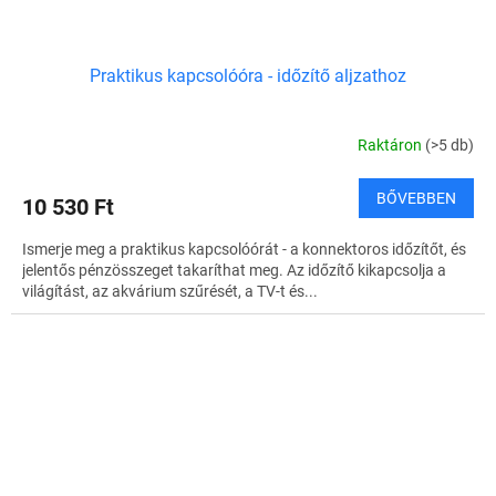
Praktikus kapcsolóóra - időzítő aljzathoz
Raktáron
(>5 db)
BŐVEBBEN
10 530 Ft
Ismerje meg a praktikus kapcsolóórát - a konnektoros időzítőt, és
jelentős pénzösszeget takaríthat meg. Az időzítő kikapcsolja a
világítást, az akvárium szűrését, a TV-t és...