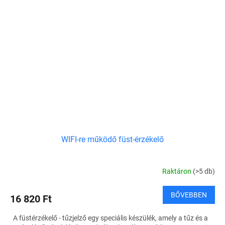
WIFI-re működő füst-érzékelő
Raktáron
(>5 db)
BŐVEBBEN
16 820 Ft
A füstérzékelő - tűzjelző egy speciális készülék, amely a tűz és a