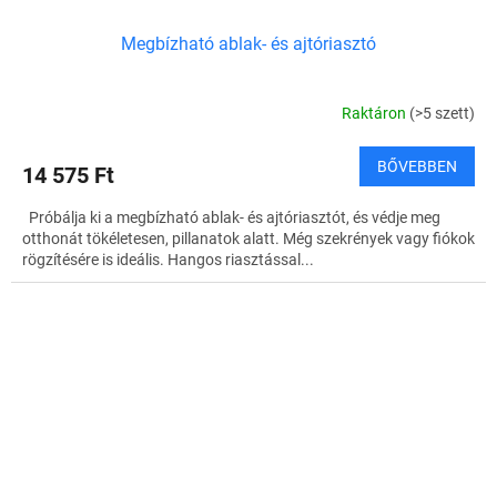
Megbízható ablak- és ajtóriasztó
Raktáron
(>5 szett)
BŐVEBBEN
14 575 Ft
Próbálja ki a megbízható ablak- és ajtóriasztót, és védje meg
otthonát tökéletesen, pillanatok alatt. Még szekrények vagy fiókok
rögzítésére is ideális. Hangos riasztással...