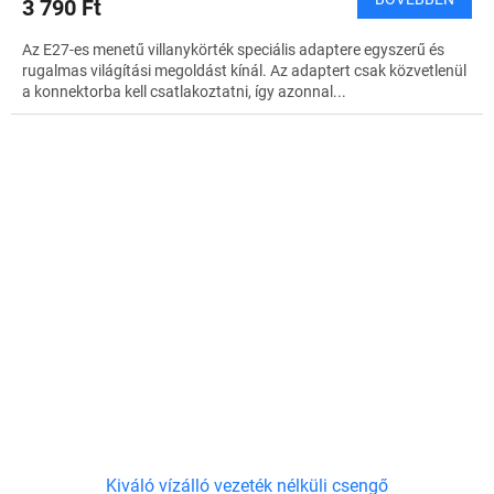
3 790 Ft
Az E27-es menetű villanykörték speciális adaptere egyszerű és
rugalmas világítási megoldást kínál. Az adaptert csak közvetlenül
a konnektorba kell csatlakoztatni, így azonnal...
Kiváló vízálló vezeték nélküli csengő