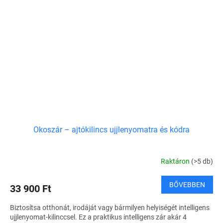
Okoszár – ajtókilincs ujjlenyomatra és kódra
Raktáron
(>5 db)
BŐVEBBEN
33 900 Ft
Biztosítsa otthonát, irodáját vagy bármilyen helyiségét intelligens
ujjlenyomat-kilinccsel. Ez a praktikus intelligens zár akár 4