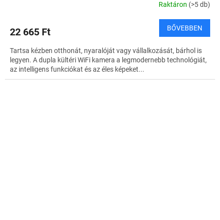
Raktáron
(>5 db)
BŐVEBBEN
22 665 Ft
Tartsa kézben otthonát, nyaralóját vagy vállalkozását, bárhol is
legyen. A dupla kültéri WiFi kamera a legmodernebb technológiát,
az intelligens funkciókat és az éles képeket...