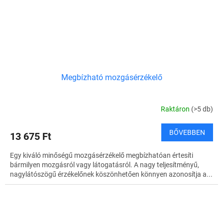
Megbízható mozgásérzékelő
Raktáron
(>5 db)
BŐVEBBEN
13 675 Ft
Egy kiváló minőségű mozgásérzékelő megbízhatóan értesíti
bármilyen mozgásról vagy látogatásról. A nagy teljesítményű,
nagylátószögű érzékelőnek köszönhetően könnyen azonosítja a...