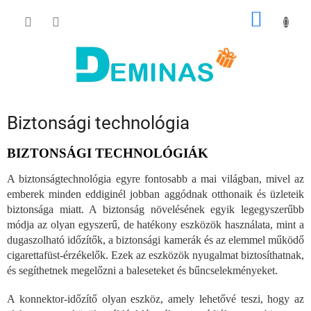
Ugrás
KOSÁR
a
fő
tartalomhoz
Biztonsági technológia
BIZTONSÁGI TECHNOLÓGIÁK
A biztonságtechnológia egyre fontosabb a mai világban, mivel az
emberek minden eddiginél jobban aggódnak otthonaik és üzleteik
biztonsága miatt. A biztonság növelésének egyik legegyszerűbb
módja az olyan egyszerű, de hatékony eszközök használata, mint a
dugaszolható időzítők, a biztonsági kamerák és az elemmel működő
cigarettafüst-érzékelők. Ezek az eszközök nyugalmat biztosíthatnak,
és segíthetnek megelőzni a baleseteket és bűncselekményeket.
A konnektor-időzítő olyan eszköz, amely lehetővé teszi, hogy az