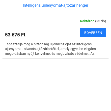
Intelligens ujjlenyomat-ajtózár henger
Raktáron
(>5 db)
BŐVEBBEN
53 675 Ft
Tapasztalja meg a biztonság új dimenzióját az intelligens
ujjlenyomat-olvasós ajtózárbetéttel, amely egyetlen elegáns
megoldásban nyújt kényelmet és megbízható védelmet. Az...