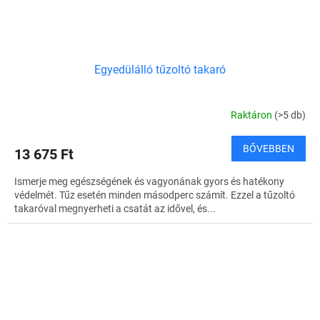
Egyedülálló tűzoltó takaró
Raktáron
(>5 db)
BŐVEBBEN
13 675 Ft
Ismerje meg egészségének és vagyonának gyors és hatékony
védelmét. Tűz esetén minden másodperc számít. Ezzel a tűzoltó
takaróval megnyerheti a csatát az idővel, és...