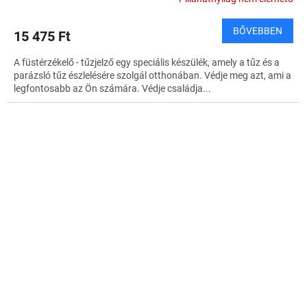
BŐVEBBEN
15 475 Ft
A füstérzékelő - tűzjelző egy speciális készülék, amely a tűz és a
parázsló tűz észlelésére szolgál otthonában. Védje meg azt, ami a
legfontosabb az Ön számára. Védje családja...