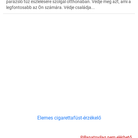
parázsló tűz észlelésére szolgál otthonában. Védje meg azt, ami a
legfontosabb az Ön számára. Védje családja...
Elemes cigarettafüst-érzékelő
Pillanatnyilag nem elérhető