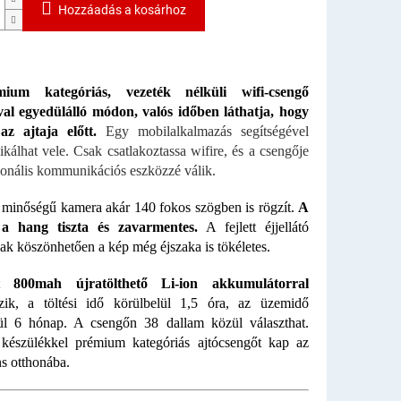
Hozzáadás a kosárhoz
ium kategóriás, vezeték nélküli wifi-csengő
al egyedülálló módon, valós időben láthatja, hogy
az ajtaja előtt.
Egy mobilalkalmazás segítségével
álhat vele. Csak csatlakoztassa wifire, és a csengője
ionális kommunikációs eszközzé válik.
 minőségű kamera akár 140 fokos szögben is rögzít.
A
a hang tiszta és zavarmentes.
A fejlett éjjellátó
ak köszönhetően a kép még éjszaka is tökéletes.
tt
800mah újratölthető Li-ion akkumulátorral
zik, a töltési idő körülbelül 1,5 óra, az üzemidő
ül 6 hónap. A csengőn 38 dallam közül választhat.
készülékkel prémium kategóriás ajtócsengőt kap az
ns otthonába.