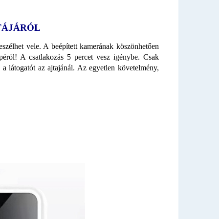
TÁJÁRÓL
eszélhet vele. A beépített kamerának köszönhetően
napéról! A csatlakozás 5 percet vesz igénybe. Csak
a a látogatót az ajtajánál. Az egyetlen követelmény,