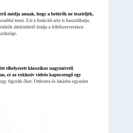
zerű módja annak, hogy a betörők ne teszteljék,
osabbá tenni. Ezt a funkciót arra is használhatja,
ideók áttekinthető listája a felhőszervereken
szüksége.
lött elhelyezett klasszikus nagyméretű
n, ez az exkluzív videós kapucsengő egy
gy figyelik őket. Otthonra és lakásba egyaránt