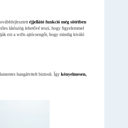
ovábbfejlesztett
éjjellátó funkció még sötétben
éles látószög lehetővé teszi, hogy figyelemmel
álják ezt a wifis ajtócsengőt, hogy mindig kiváló
ásmentes hangátvitelt biztosít. Így
kényelmesen,