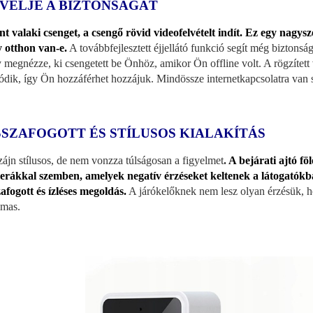
VELJE A BIZTONSÁGÁT
t valaki csenget, a csengő rövid videofelvételt indít. Ez egy nagys
 otthon van-e.
A továbbfejlesztett éjjellátó funkció segít még biztonság
 megnézze, ki csengetett be Önhöz, amikor Ön offline volt. A rögzített v
lódik, így Ön hozzáférhet hozzájuk. Mindössze internetkapcsolatra van 
SSZAFOGOTT ÉS STÍLUSOS KIALAKÍTÁS
zájn stílusos, de nem vonzza túlságosan a figyelmet
.
A bejárati ajtó fö
rákkal szemben, amelyek negatív érzéseket keltenek a látogatókba
zafogott és ízléses megoldás.
A járókelőknek nem lesz olyan érzésük, ho
lmas.