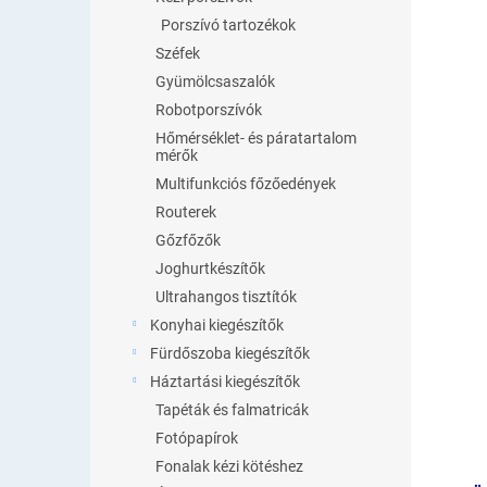
Porszívó tartozékok
Széfek
Gyümölcsaszalók
Robotporszívók
Hőmérséklet- és páratartalom
mérők
Multifunkciós főzőedények
Routerek
Gőzfőzők
Joghurtkészítők
Ultrahangos tisztítók
Konyhai kiegészítők
Fürdőszoba kiegészítők
Háztartási kiegészítők
Tapéták és falmatricák
Fotópapírok
Fonalak kézi kötéshez