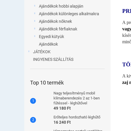
Ajándékok hobbi alapján
PR
Ajándékok különleges alkalmakra
Ajándékok nőknek
A pr
vagy
Ajándékok férfiaknak
kísé
Egyedi kütyük
minő
Ajándékok
JÁTÉKOK
INGYENES SZÁLLÍTÁS
TÖ
A ki
Top 10 termék
zaj 
Nagy teljesítményű mobil
klímaberendezés 2 az 1-ben
fűtéssel - léghűtővel
49 180 Ft
Erőteljes hordozható léghűtő
16 240 Ft