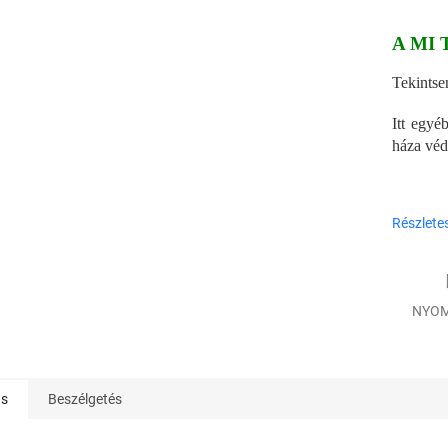
A MI 
Tekints
Itt egyé
háza véd
Részlete
NYOM
ás
Beszélgetés