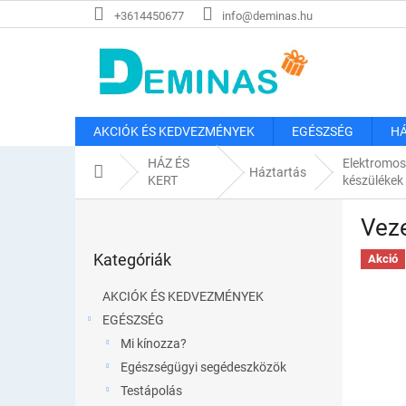
Ugrás
+3614450677
info@deminas.hu
a
fő
tartalomhoz
AKCIÓK ÉS KEDVEZMÉNYEK
EGÉSZSÉG
HÁ
HÁZ ÉS
Elektromo
Kezdőlap
Háztartás
KERT
készülékek
O
Veze
l
Kategóriák
d
Kategóriák
átugrása
Akció
a
l
AKCIÓK ÉS KEDVEZMÉNYEK
s
EGÉSZSÉG
ó
Mi kínozza?
p
a
Egészségügyi segédeszközök
n
Testápolás