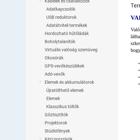
Kábelek és csatlakozók
Ter
Adatkapcsolók
VA
USB reduktorok
Adatátviteli termékek
Való
Hordozható hűtőládák
láth
Boholytalanítók
szke
Virtuális valóság szemüveg
hogy
Okosórák
GPS-vevőkészülékek
Adó-vevők
Elemek és akkumulátorok
Újratölthető elemek
Elemek
Klasszikus töltők
Gőztisztítók
Projektorok
Stúdiófények
Kézi porszívók