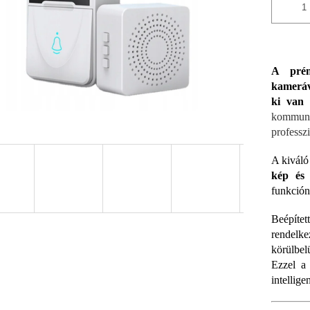
A prém
kameráv
ki van 
kommunik
professz
A kiváló
kép és 
funkción
Beépíte
rendelke
körülbel
Ezzel a 
intellige