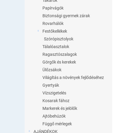
Takarók
Papírvágók
Biztonsági gyermek zárak
Rovarhálók
Festőkellékek
Szórópisztolyok
Tálalóasztalok
Ragasztószalagok
Görgők és kerekek
Ülőzsákok
Világítás a növények fejlődéséhez
Gyertyák
Vízszigetelés
Kosarak fához
Markerek és jelölők
Ajtóbehúzók
Függő mérlegek
AJÁNDÉKOK