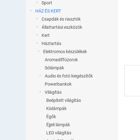
e
Sport
l
HÁZ ÉS KERT
Csapdák és riasztók
Állattartási eszközök
Kert
Háztartás
Elektromos készülékek
Aromadiffúzorok
Sólámpák
Audio és fotó kiegészítők
Powerbankok
Világítás
Beépített világítás
Kislámpák
Égők
Éjjeli lámpák
LED világítás