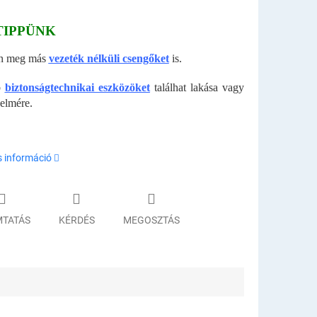
TIPPÜNK
en meg más
vezeték nélküli csengőket
is.
b
biztonságtechnikai eszközöket
találhat lakása vagy
elmére.
s információ
TATÁS
KÉRDÉS
MEGOSZTÁS