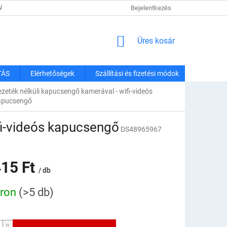
TÁJÉKOZTATÓ
SZÁLLÍTÁSI ÉS FIZETÉSI MÓDOK
Bejelentkezés
REKLAMÁCIÓK É
KOSÁR
Üres kosár
TÁS
Elérhetőségek
Szállítási és fizetési módok
zeték nélküli kapucsengő kamerával - wifi-videós
apucsengő
fi-videós kapucsengő
DS48965967
415 Ft
/ db
:
áron
(>5 db)