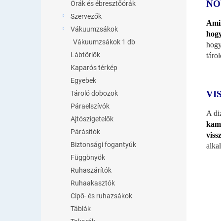
NÖ
Órák és ébresztőórák
Szervezők
Amin
Vákuumzsákok
hogy
Vákuumzsákok 1 db
hogy
Lábtörlők
táro
Kaparós térkép
Egyebek
VI
Tároló dobozok
Páraelszívók
A di
Ajtószigetelők
kame
Párásítók
viss
Biztonsági fogantyúk
alka
Függönyök
Ruhaszárítók
Ruhaakasztók
Cipő- és ruhazsákok
Táblák