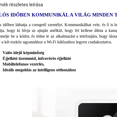
mék részletes leírása
LÓS IDŐBEN KOMMUNIKÁL A VILÁG MINDEN 
s időben láthatja a csengető személyt. Kommunikálhat vele, és ő is b
atja, hogy ki hívja az ajtaján anélkül, hogy fel kellene állnia a ka
nnelje be a kódot, és töltse le az alkalmazást a telefonjára, hogy láss
 a két eszköz ugyanahhoz a Wi-Fi hálózathoz legyen csatlakoztatva.
Valós idejű képminőség
Éjjellátó üzemmód, infravörös éjjellátó
Mobiltelefonos vezérlés,
Ideális megoldás az intelligens otthonához