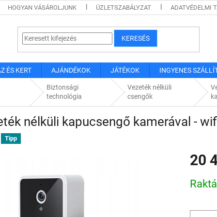
HOGYAN VÁSÁROLJUNK
ÜZLETSZABÁLYZAT
ADATVÉDELMI 
KERESÉS
Z ÉS KERT
AJÁNDÉKOK
JÁTÉKOK
INGYENES SZÁLLÍ
s
Biztonsági
Vezeték nélküli
Ve
technológia
csengők
k
ték nélküli kapucsengő kamerával - wi
Tipp
20 
Egységár
Rakt