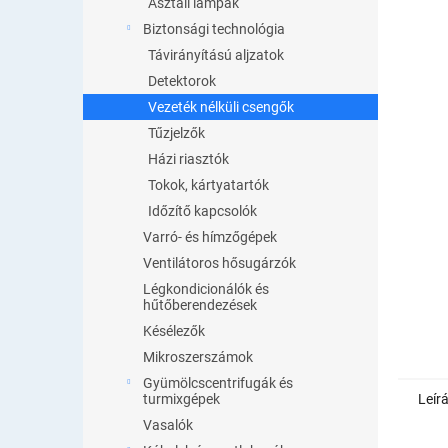
Asztali lámpák
Biztonsági technológia
Távirányítású aljzatok
Detektorok
Vezeték nélküli csengők
Tűzjelzők
Házi riasztók
Tokok, kártyatartók
Időzítő kapcsolók
Varró- és hímzőgépek
Ventilátoros hősugárzók
Légkondicionálók és
hűtőberendezések
Késélezők
Mikroszerszámok
Gyümölcscentrifugák és
Leír
turmixgépek
Vasalók