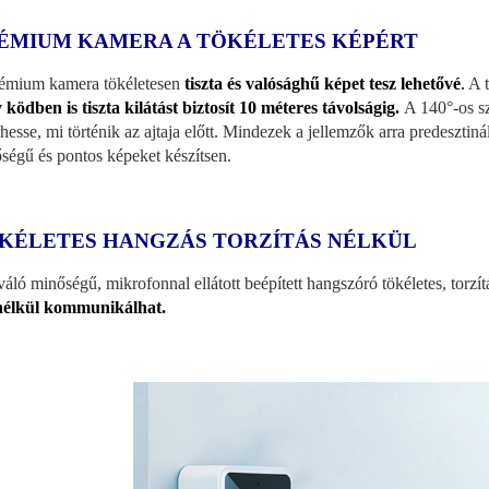
ÉMIUM KAMERA A TÖKÉLETES KÉPÉRT
émium kamera tökéletesen
tiszta és valósághű képet tesz lehetővé
.
A t
 ködben is tiszta kilátást biztosít 10 méteres távolságig.
A 140°-os sz
rhesse, mi történik az ajtaja előtt. Mindezek a jellemzők arra predesztin
ségű és pontos képeket készítsen.
KÉLETES HANGZÁS TORZÍTÁS
NÉLKÜL
váló minőségű, mikrofonnal ellátott beépített hangszóró tökéletes, torzít
nélkül kommunikálhat.