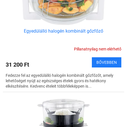
s
t
á
j
a
Egyedülálló halogén kombinált gőzfőző
Pillanatnyilag nem elérhető
BŐVEBBEN
31 200 Ft
Fedezze fel az egyedülálló halogén kombinált gőzfőzőt, amely
lehetőséget nyújt az egészséges ételek gyors és hatékony
elkészítésére. Kedvenc ételeit többféleképpen is...