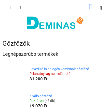
Ugrás
KOSÁR
a
fő
tartalomhoz
Gőzfőzők
Legnépszerűbb termékek
Egyedülálló halogén kombinált gőzfőző
Pillanatnyilag nem elérhető
31 200 Ft
Kiváló gőzfőző
Raktáron
(>5 db)
19 070 Ft