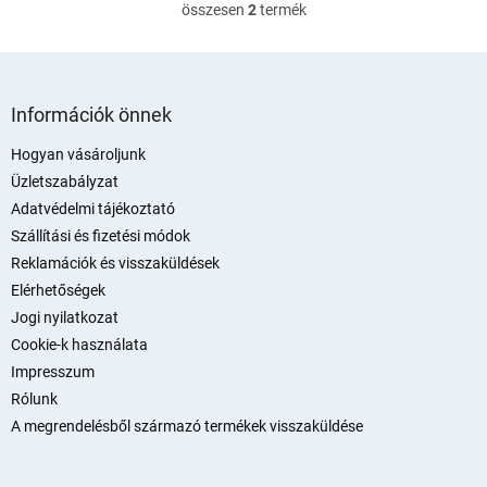
összesen
2
termék
L
i
s
t
L
a
á
Információk önnek
i
b
r
l
Hogyan vásároljunk
á
é
Üzletszabályzat
n
c
y
Adatvédelmi tájékoztató
í
Szállítási és fizetési módok
t
Reklamációk és visszaküldések
á
s
Elérhetőségek
e
Jogi nyilatkozat
l
Cookie-k használata
e
m
Impresszum
e
Rólunk
i
A megrendelésből származó termékek visszaküldése