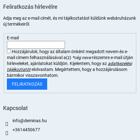
Feliratkozás hírlevélre
Adja meg az e-mail címét, és mi tájékoztatást küldünk webáruházunk
új termékeiről.
E-mail
Hozzájárulok, hogy az általam önként megadott nevem és e-
mail címem felhasználásával a(z)
*cég neve
részemre e-mail útján
hírleveleket, ajánlatokat küldjön. Kijelentem, hogy az
adatkezelési
tájékoztatót
elolvastam. Megértettem, hogy a hozzájárulásom
bármikor visszavonhatom.
FELIRATKOZÁS
Kapcsolat
info
@
deminas.hu
+3614450677