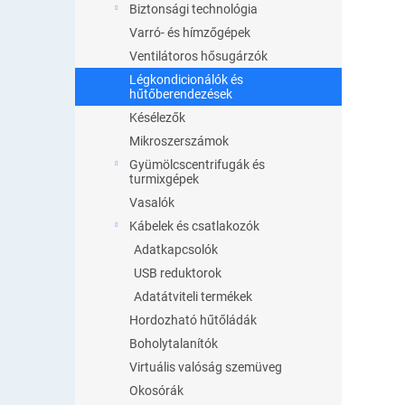
Biztonsági technológia
Varró- és hímzőgépek
Ventilátoros hősugárzók
Légkondicionálók és
hűtőberendezések
Késélezők
Mikroszerszámok
Gyümölcscentrifugák és
turmixgépek
Vasalók
Kábelek és csatlakozók
Adatkapcsolók
USB reduktorok
Adatátviteli termékek
Hordozható hűtőládák
Boholytalanítók
Virtuális valóság szemüveg
Okosórák