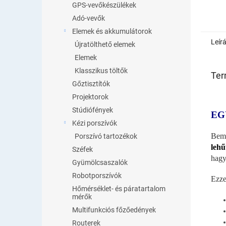
GPS-vevőkészülékek
Adó-vevők
Elemek és akkumulátorok
Leír
Újratölthető elemek
Elemek
Klasszikus töltők
Ter
Gőztisztítók
Projektorok
Stúdiófények
EG
Kézi porszívók
Bemu
Porszívó tartozékok
lehű
Széfek
hagy
Gyümölcsaszalók
Robotporszívók
Ezze
Hőmérséklet- és páratartalom
mérők
Multifunkciós főzőedények
Routerek