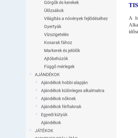
Görgők és kerekek
TI
Ülőzsákok
A hű
Világítás a növények fejlődéséhez
Alka
Gyertyák
idős
Vízszigetelés
Kosarak fához
Markerek és jelölők
Ajtóbehúzók
Függő mérlegek
AJÁNDÉKOK
Ajándékok hobbi alapján
Ajándékok különleges alkalmakra
Ajándékok nőknek
Ajándékok férfiaknak
Egyedi kütyük
Ajándékok
JÁTÉKOK