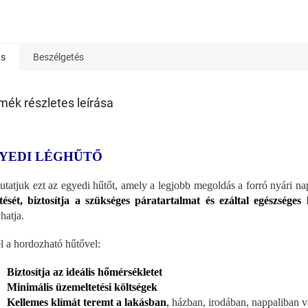
ás
Beszélgetés
mék részletes leírása
YEDI LÉGHŰTŐ
tatjuk ezt az egyedi hűtőt, amely a legjobb megoldás a forró nyári n
tését, biztosítja a szükséges páratartalmat és ezáltal egészséges
hatja.
l a hordozható hűtővel:
Biztosítja az ideális hőmérsékletet
Minimális üzemeltetési költségek
Kellemes klímát teremt a lakásban
,
házban, irodában, nappaliban v