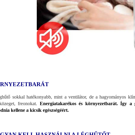
RNYEZETBARÁT
ghűtő sokkal hatékonyabb, mint a ventilátor, de a hagyományos klí
közeget, freonokat.
Energiatakarékos és környezetbarát. Így a 
dnia kellene a kicsik egészségéért.
GYAN KELL HASZNÁLNI A LÉGHŰTŐT