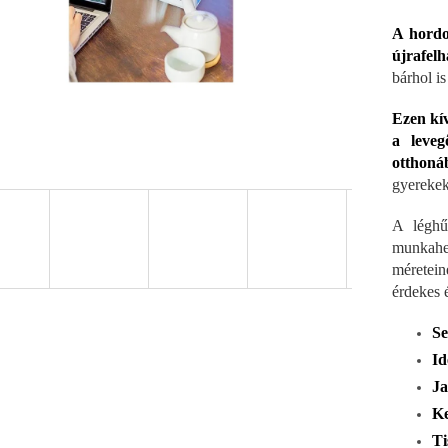
A hordo
újrafelh
bárhol is
Ezen kív
a leveg
otthoná
gyerekek
A léghű
munkahe
méretein
érdekes é
Se
Id
Ja
Ke
Ti