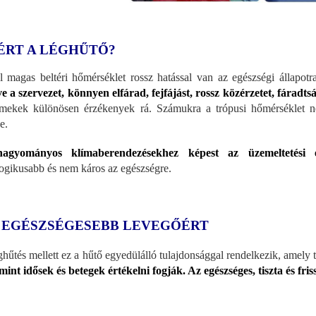
ÉRT A LÉGHŰTŐ?
l magas beltéri hőmérséklet rossz hatással van az egészségi állapot
ve a szervezet, könnyen elfárad, fejfájást, rossz közérzetet, fáradts
mekek különösen érzékenyek rá. Számukra a trópusi hőmérséklet n
e.
agyományos klímaberendezésekhez képest az üzemeltetési és
ogikusabb és nem káros az egészségre.
 EGÉSZSÉGESEBB LEVEGŐÉRT
ghűtés mellett ez a hűtő egyedülálló tulajdonsággal rendelkezik, amely tis
mint idősek és betegek értékelni fogják. Az egészséges, tiszta és friss l