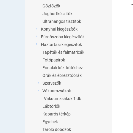
Gőzfőzők
Joghurtkészítők
Ultrahangos tisztítók
Konyhai kiegészítők
Fürdőszoba kiegészítők
Háztartási kiegészítők
Tapéták és falmatricák
Fotópapírok
Fonalak kézi kötéshez
Órák és ébresztőórák
Szervezők
Vákuumzsákok
Vákuumzsákok 1 db
Lábtörlők
Kaparós térkép
Egyebek
Tároló dobozok