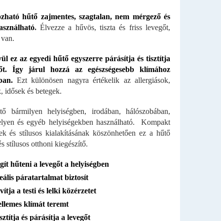
zható hűtő zajmentes, szagtalan, nem mérgező és
asználható
.
Élvezze a hűvös, tiszta és friss levegőt,
 van.
ül ez az egyedi hűtő egyszerre párásítja és tisztítja
őt. Így járul hozzá az egészségesebb klímához
ban.
Ezt különösen nagyra értékelik az allergiások,
, idősek és betegek.
tő bármilyen helyiségben, irodában, hálószobában,
lyen és egyéb helyiségekben használható. Kompakt
ek és stílusos kialakításának köszönhetően ez a hűtő
s stílusos otthoni kiegészítő.
gít hűteni a levegőt a helyiségben
eális páratartalmat biztosít
vítja a testi és lelki közérzetet
llemes klímát teremt
sztítja és párásítja a levegőt