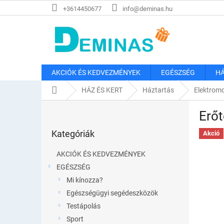
Ugrás
+3614450677
info@deminas.hu
a
fő
tartalomhoz
AKCIÓK ÉS KEDVEZMÉNYEK
EGÉSZSÉG
HÁ
Kezdőlap
HÁZ ÉS KERT
Háztartás
Elektromo
O
Erőt
l
Kategóriák
d
Kategóriák
átugrása
Akció
a
l
AKCIÓK ÉS KEDVEZMÉNYEK
s
EGÉSZSÉG
ó
Mi kínozza?
p
a
Egészségügyi segédeszközök
n
Testápolás
e
Sport