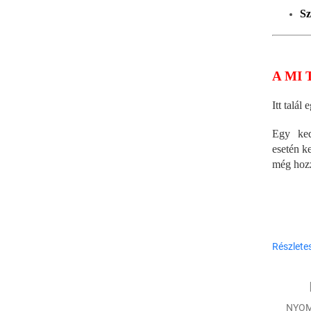
Sz
A MI 
Itt talál 
Egy ke
esetén k
még hoz
Részlete
NYOM