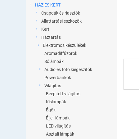
l
HÁZ ÉS KERT
Csapdák és riasztók
Állattartási eszközök
Kert
Háztartás
Elektromos készülékek
Aromadiffúzorok
Sólámpák
Audio és fotó kiegészítők
Powerbankok
Világítás
Beépített világítás
Kislámpák
Égők
Éjjeli lámpák
LED világítás
Asztali lámpák