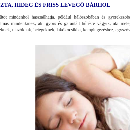
SZTA, HIDEG ÉS FRISS LEVEGŐ BÁRHOL
tőt mindenhol használhatja, például hálószobában és gyerekszobá
lmas mindenkinek, aki gyors és garantált hűtésre vágyik, aki mel
eknek, utazóknak, betegeknek, lakókocsikba, kempingezéshez, egyszóval