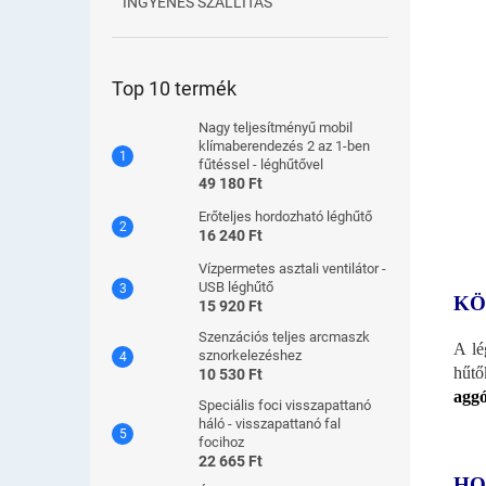
INGYENES SZÁLLÍTÁS
Top 10 termék
Nagy teljesítményű mobil
klímaberendezés 2 az 1-ben
fűtéssel - léghűtővel
49 180 Ft
Erőteljes hordozható léghűtő
16 240 Ft
Vízpermetes asztali ventilátor -
USB léghűtő
KÖ
15 920 Ft
Szenzációs teljes arcmaszk
A lé
sznorkelezéshez
hűtő
10 530 Ft
aggó
Speciális foci visszapattanó
háló - visszapattanó fal
focihoz
22 665 Ft
HO