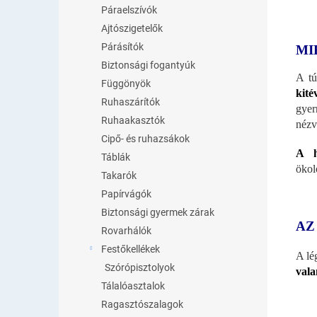
Páraelszívók
Ajtószigetelők
Párásítók
MI
Biztonsági fogantyúk
A tú
Függönyök
kité
Ruhaszárítók
gyer
Ruhaakasztók
nézv
Cipő- és ruhazsákok
A h
Táblák
ökol
Takarók
Papírvágók
Biztonsági gyermek zárak
AZ
Rovarhálók
Festőkellékek
A lé
Szórópisztolyok
vala
Tálalóasztalok
Ragasztószalagok