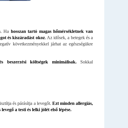
ra. Ha
hosszan tartó magas hőmérsékletnek van
ágot és kiszáradást okoz
.
Az idősek, a betegek és a
egatív következményekkel járhat az egészségükre
 beszerzési költségek minimálisak.
Sokkal
ztítja és párásítja a levegőt.
Ezt minden allergiás,
evegő a testi és lelki jólét első lépése.