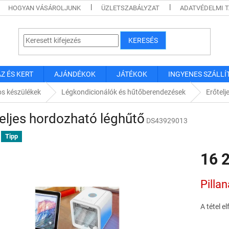
HOGYAN VÁSÁROLJUNK
ÜZLETSZABÁLYZAT
ADATVÉDELMI 
KERESÉS
Z ÉS KERT
AJÁNDÉKOK
JÁTÉKOK
INGYENES SZÁLLÍ
s készülékek
Légkondicionálók és hűtőberendezések
Erőtelj
eljes hordozható léghűtő
DS43929013
Tipp
16 
Egységár
Pilla
A tétel e