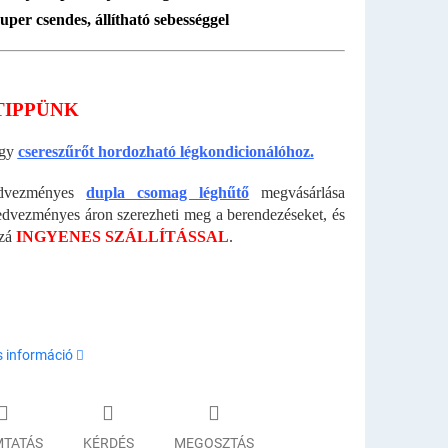
uper csendes, állítható sebességgel
TIPPÜNK
egy
csereszűrőt hordozható légkondicionálóhoz.
dvezményes
dupla csomag léghűtő
megvásárlása
edvezményes áron szerezheti meg a berendezéseket, és
zá
INGYENES SZÁLLÍTÁSSAL
.
s információ
TATÁS
KÉRDÉS
MEGOSZTÁS