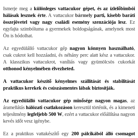
Ismerje meg a
különleges vattacukor gépet, és az ízlelőbimbói
hálásak lesznek érte
.
A vattacukor
bármely
parti, kisebb baráti
összejövetel vagy nagy családi esemény szenzációja lesz
.
Ez
egyfajta szimbóluma a gyermekek boldogságának, amelynek most
Ön is hódolhat.
Az egyedülálló vattacukor gép
nagyon könnyen használható
,
csak cukrot kell hozzáadni, és néhány perc alatt kész a vattacukor.
A klasszikus vattacukrot, vaníliás vagy gyümölcsös cukorkát
otthonod kényelmében élvezheted.
A vattacukor készítő kényelmes szállítását és stabilitását
praktikus kerekek és csúszásmentes lábak biztosítják.
Az egyedülálló vattacukor gép minősége nagyon magas
, az
áramellátás
hálózati csatlakozáson
keresztül történik, és a kimeneti
teljesítmény
legfeljebb 500 W
, ezért a vattacukor előállítása nagyon
kevés időt vesz igénybe.
Ez a praktikus vattakészítő egy
200 pálcikából álló csomagot