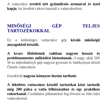
A vattacukor
eredeti ízét gyümölcsös aromával és ízzel
kapja
, ha ízesített cukrot használ a vattacukorhoz.
MINŐSÉGI GÉP TELJES
TARTOZÉKOKKAL
Ez a különleges vattacukor gép
kiváló minőségű
anyagokból készült.
A kvarc fűtőelemek valóban nagyon hosszú és
problémamentes működést biztosítanak.
A nagy, akár 500
W-os teljesítményű gép nagyon gyorsan és hatékonyan készít
Önnek vattacukrot.
Ezenkívül
nagyon könnyen tisztán tartható.
A tökéletes vattacukor készítő tartozékai közé tartozik
még 200 pálca a vatta felhúzásához és egy praktikus
cukorkanál.
Csodálatos pillanatokat fog élvezni az édes házi
vattacukorral.