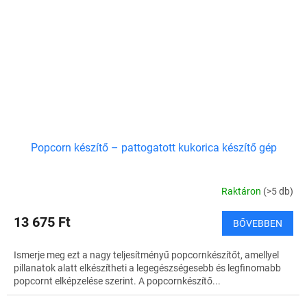
Popcorn készítő – pattogatott kukorica készítő gép
Raktáron
(>5 db)
13 675 Ft
BŐVEBBEN
Ismerje meg ezt a nagy teljesítményű popcornkészítőt, amellyel
pillanatok alatt elkészítheti a legegészségesebb és legfinomabb
popcornt elképzelése szerint. A popcornkészítő...