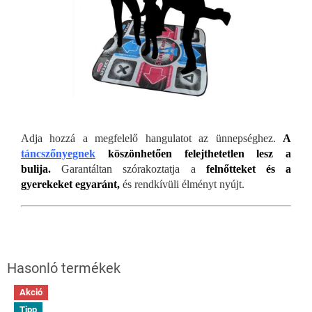
Adja hozzá a megfelelő hangulatot az ünnepséghez.
A
táncszőnyegnek
köszönhetően felejthetetlen lesz a
bulija.
Garantáltan szórakoztatja a
felnőtteket és a
gyerekeket egyaránt,
és rendkívüli élményt nyújt.
Akció
Tipp