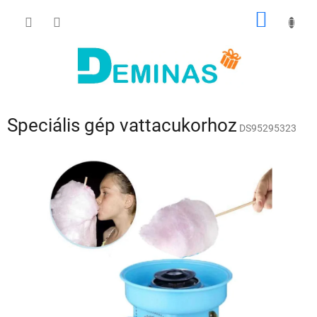
Ugrás
KOSÁR
a
fő
tartalomhoz
Speciális gép vattacukorhoz
DS95295323