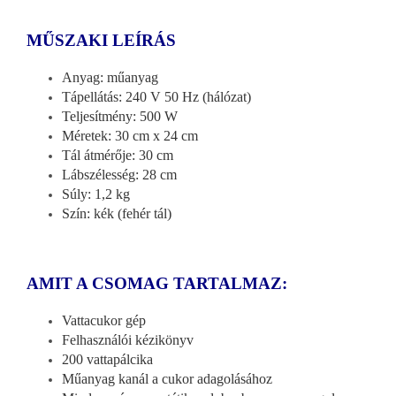
MŰSZAKI LEÍRÁS
Anyag: műanyag
Tápellátás: 240 V 50 Hz (hálózat)
Teljesítmény: 500 W
Méretek: 30 cm x 24 cm
Tál átmérője: 30 cm
Lábszélesség: 28 cm
Súly: 1,2 kg
Szín: kék (fehér tál)
AMIT A CSOMAG TARTALMAZ:
Vattacukor gép
Felhasználói kézikönyv
200 vattapálcika
Műanyag kanál a cukor adagolásához