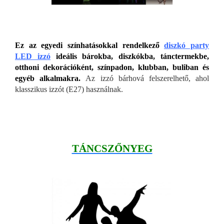
Ez az egyedi színhatásokkal rendelkező
diszkó party
LED izzó
ideális bárokba, diszkókba, tánctermekbe,
otthoni dekorációként, színpadon, klubban, buliban és
egyéb alkalmakra.
Az izzó bárhová felszerelhető, ahol
klasszikus izzót (E27) használnak.
TÁNCSZŐNYEG