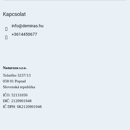
Kapcsolat
info
@
deminas.hu
+3614450677
Naturzon s.r.o.
Tolstého 3237/13
058 01 Poprad
Slovenská republika
IČO: 52131050
DIČ: 2120901948
IČ DPH: SK2120901948