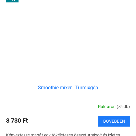
Smoothie mixer - Turmixgép
Raktáron
(>5 db)
8 730 Ft
BŐVEBBEN
Kényeztesse magát egy tökéletesen összeturmixolt és ízletes