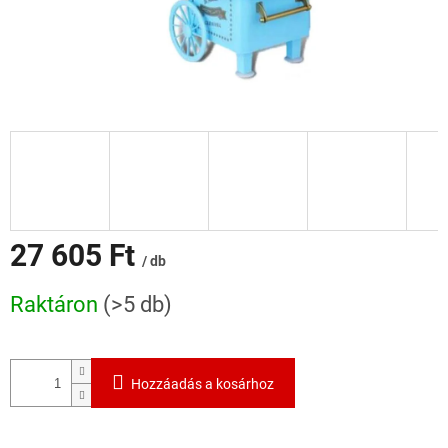
27 605 Ft
/ db
Egységár:
Raktáron
(>5 db)
Hozzáadás a kosárhoz