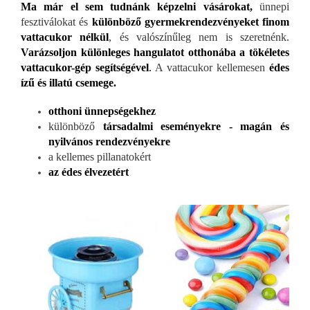
Ma már el sem tudnánk képzelni vásárokat,
ünnepi
fesztiválokat és
különböző gyermekrendezvényeket finom
vattacukor nélkül
, és valószínűleg nem is szeretnénk.
Varázsoljon különleges hangulatot otthonába a tökéletes
vattacukor-gép segítségével
.
A vattacukor kellemesen
édes
ízű és illatú csemege.
otthoni ünnepségekhez
különböző
társadalmi eseményekre - magán és
nyilvános rendezvényekre
a kellemes pillanatokért
az édes élvezetért