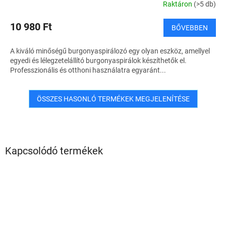
Raktáron
(>5 db)
10 980 Ft
BŐVEBBEN
A kiváló minőségű burgonyaspirálozó egy olyan eszköz, amellyel
egyedi és lélegzetelállító burgonyaspirálok készíthetők el.
Professzionális és otthoni használatra egyaránt...
ÖSSZES HASONLÓ TERMÉKEK MEGJELENÍTÉSE
Kapcsolódó termékek