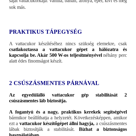
saját vattacukorkája: vanília, banán, áfonya, eper, kivi és még
sok más.
PRAKTIKUS TÁPEGYSÉG
A vattacukor készítéséhez nincs szükség elemekre, csak
csatlakoztassa a vattacukor gépet a hálózatra és
kapcsolja be. Akár 500 W-os teljesítményével
néhány perc
alatt édes finomságot készít.
2 CSÚSZÁSMENTES PÁRNÁVAL
Az egyedülálló vattacukor gép stabilitását 2
csúszásmentes láb biztosítja.
A fogantyú és a nagy, praktikus kerekek segítségével
bármikor beállíthatja a helyzetét. Következésképpen, amikor
ezt a
vattacukor készítőgépet állni hagyja,
a csúszásmentes
lábak biztosítják a stabilitását.
Bízhat a biztonságos
használatában.