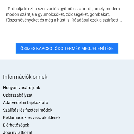
Próbálja ki ezt a szenzációs gyümölcsszárítót, amely modern
módon szárítja a gyümölcsöket, zöldségeket, gombákat,
fűszernövényeket és még a húst is. Ráadásul ezek a szárított...
ÖSSZES KAPCSOLÓDÓ TERMÉK MEGJELENÍTÉSE
L
á
Információk önnek
b
l
Hogyan vásároljunk
é
Üzletszabályzat
c
Adatvédelmi tájékoztató
Szállítási és fizetési módok
Reklamációk és visszaküldések
Elérhetőségek
Jogi nyilatkozat