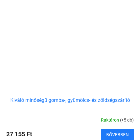
Kiváló minőségű gomba-, gyümölcs- és zöldségszárító
Raktáron
(>5 db)
27 155 Ft
BŐVEBBEN