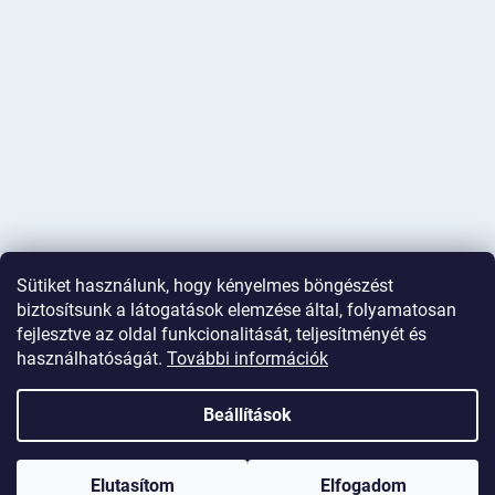
Sütiket használunk, hogy kényelmes böngészést
biztosítsunk a látogatások elemzése által, folyamatosan
fejlesztve az oldal funkcionalitását, teljesítményét és
használhatóságát.
További információk
Shoptet készítette
Beállítások
Copyright 2026
Deminas
. Minden jog fenntartva.
Süti beállítások
szerkesztése
Elutasítom
Elfogadom