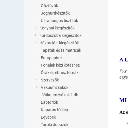
Gőzfőzők
Joghurtkészítők
Ultrahangos tisztítók
Konyhai kiegészítők
Fürdőszoba kiegészítők
Háztartási kiegészítők
Tapéták és falmatricák
Fotópapírok
A 
Fonalak kézi kötéshez
Egy 
Órák és ébresztőórák
egys
Szervezők
Vákuumzsákok
Vákuumzsákok 1 db
MI
Lábtörlők
Kaparós térkép
Az e
Egyebek
Tároló dobozok