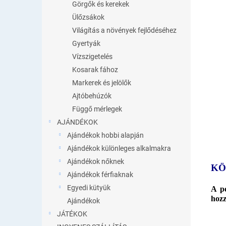
Görgők és kerekek
Ülőzsákok
Világítás a növények fejlődéséhez
Gyertyák
Vízszigetelés
Kosarak fához
Markerek és jelölők
Ajtóbehúzók
Függő mérlegek
AJÁNDÉKOK
Ajándékok hobbi alapján
Ajándékok különleges alkalmakra
Ajándékok nőknek
KÖ
Ajándékok férfiaknak
Egyedi kütyük
A pé
hozz
Ajándékok
JÁTÉKOK