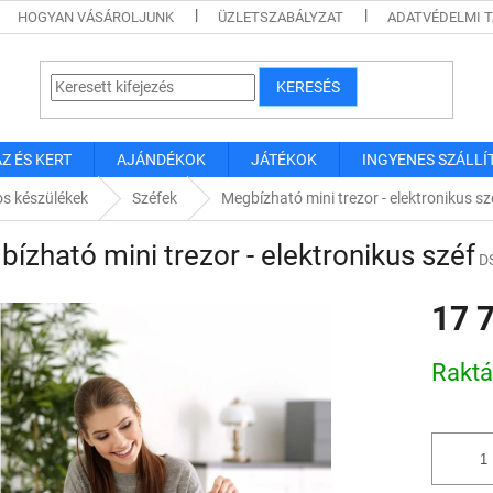
HOGYAN VÁSÁROLJUNK
ÜZLETSZABÁLYZAT
ADATVÉDELMI 
KERESÉS
Z ÉS KERT
AJÁNDÉKOK
JÁTÉKOK
INGYENES SZÁLLÍ
s készülékek
Széfek
Megbízható mini trezor - elektronikus sz
ízható mini trezor - elektronikus széf
D
17 
Egységár
Rakt