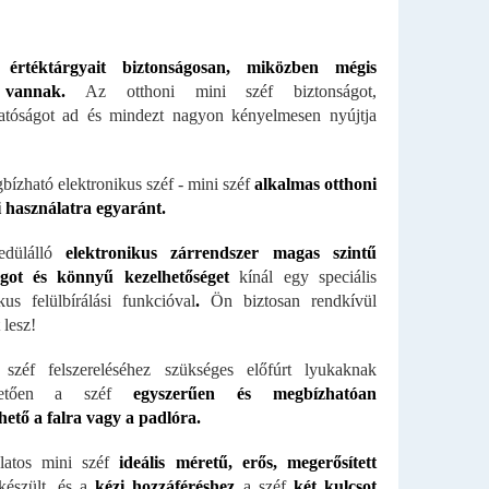
 értéktárgyait biztonságosan, miközben mégis
 vannak.
Az otthoni mini széf biztonságot,
atóságot ad és mindezt nagyon kényelmesen nyújtja
bízható elektronikus széf - mini széf
alkalmas otthoni
i használatra egyaránt
.
dülálló
elektronikus zárrendszer magas szintű
ágot és könnyű kezelhetőséget
kínál egy speciális
us felülbírálási funkcióval
.
Ön biztosan rendkívül
 lesz!
széf felszereléséhez szükséges előfúrt lyukaknak
hetően a széf
egyszerűen és
megbízhatóan
lhető a falra vagy a padlóra.
latos mini széf
ideális méretű
, erős,
megerősített
készült, és a
kézi hozzáféréshez
a széf
két kulcsot