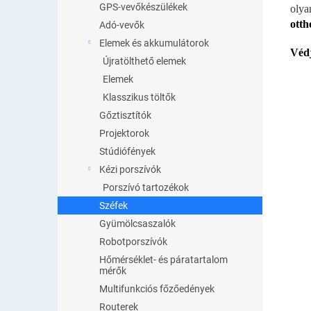
GPS-vevőkészülékek
olya
otth
Adó-vevők
Elemek és akkumulátorok
Védj
Újratölthető elemek
Elemek
Klasszikus töltők
Gőztisztítók
Projektorok
Stúdiófények
Kézi porszívók
Porszívó tartozékok
Széfek
Gyümölcsaszalók
Robotporszívók
Hőmérséklet- és páratartalom
mérők
Multifunkciós főzőedények
Routerek