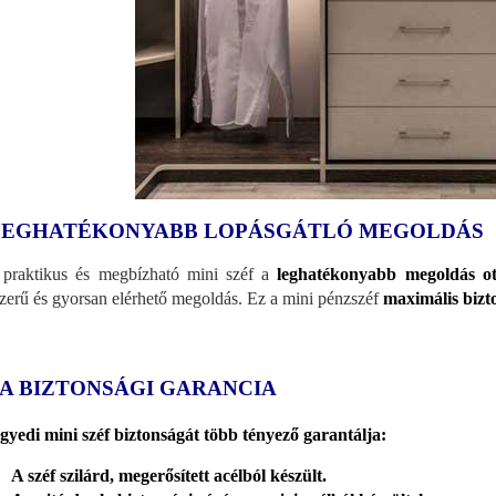
LEGHATÉKONYABB LOPÁSGÁTLÓ MEGOLDÁS
praktikus és megbízható mini széf a
leghatékonyabb megoldás ott
zerű és gyorsan elérhető megoldás. Ez a mini pénzszéf
maximális bizt
 A BIZTONSÁGI GARANCIA
gyedi mini széf biztonságát több tényező garantálja:
A széf szilárd, megerősített acélból készült.