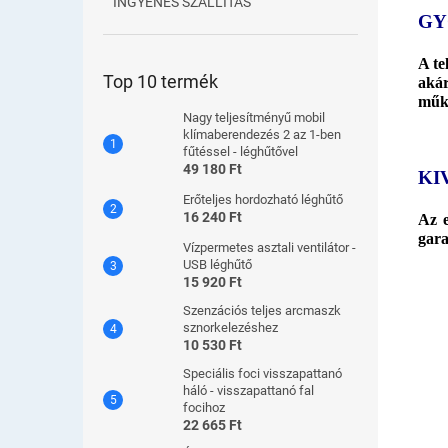
INGYENES SZÁLLÍTÁS
GY
A te
Top 10 termék
aká
műkö
Nagy teljesítményű mobil
klímaberendezés 2 az 1-ben
fűtéssel - léghűtővel
49 180 Ft
KI
Erőteljes hordozható léghűtő
16 240 Ft
Az e
gara
Vízpermetes asztali ventilátor -
USB léghűtő
15 920 Ft
Szenzációs teljes arcmaszk
sznorkelezéshez
10 530 Ft
Speciális foci visszapattanó
háló - visszapattanó fal
focihoz
22 665 Ft