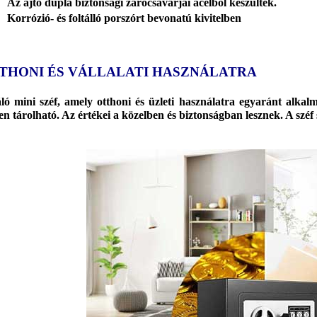
Az ajtó dupla biztonsági zárócsavarjai acélból készültek.
Korrózió- és foltálló porszórt bevonatú kivitelben
THONI ÉS VÁLLALATI HASZNÁLATRA
ló mini széf, amely otthoni és üzleti használatra egyaránt alka
en tárolható. Az értékei a közelben és biztonságban lesznek. A széf 