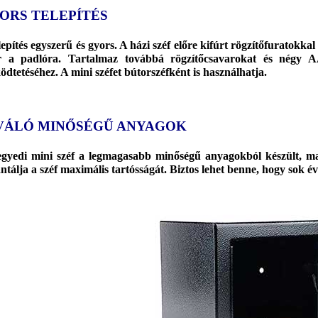
ORS TELEPÍTÉS
lepítés egyszerű és gyors. A házi széf előre kifúrt rögzítőfuratokka
r a padlóra. Tartalmaz továbbá rögzítőcsavarokat és négy A
dtetéséhez. A mini széfet bútorszéfként is használhatja.
VÁLÓ MINŐSÉGŰ ANYAGOK
gyedi mini széf a legmagasabb minőségű anyagokból készült, maga
ntálja a széf maximális tartósságát. Biztos lehet benne, hogy sok év