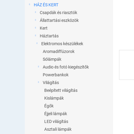
l
HÁZ ÉS KERT
Csapdák és riasztók
Állattartási eszközök
Kert
Háztartás
Elektromos készülékek
Aromadiffúzorok
Sólámpák
Audio és fotó kiegészítők
Powerbankok
Világítás
Beépített világítás
Kislámpák
Égők
Éjjeli lámpák
LED világítás
Asztali lámpák