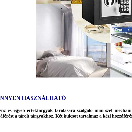
NNYEN HASZNÁLHATÓ
nz és egyéb értéktárgyak tárolására szolgáló mini széf mechanik
áférést a tárolt tárgyakhoz. Két kulcsot tartalmaz a kézi hozzáféré