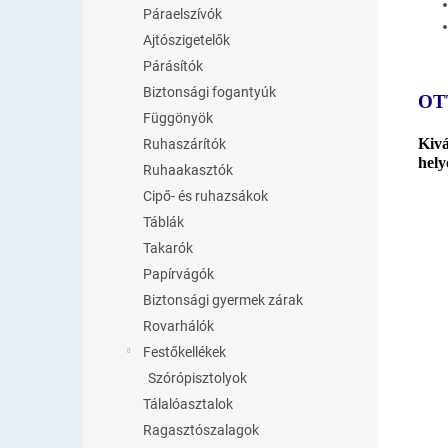
Páraelszívók
Ajtószigetelők
Párásítók
Biztonsági fogantyúk
OT
Függönyök
Kivá
Ruhaszárítók
hely
Ruhaakasztók
Cipő- és ruhazsákok
Táblák
Takarók
Papírvágók
Biztonsági gyermek zárak
Rovarhálók
Festőkellékek
Szórópisztolyok
Tálalóasztalok
Ragasztószalagok