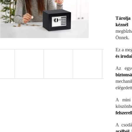
Tárolja
kéznél
megbízh
Önnek.
Ez a meg
és iroda
Az egye
biztons
mechanik
elégedett
A mini 
köszön
felszere
A csodá
acélból