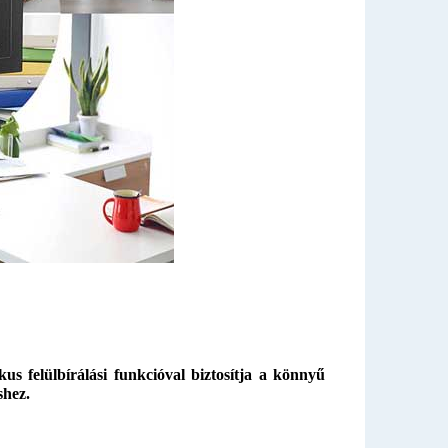
us felülbírálási funkcióval biztosítja a könnyű
shez.