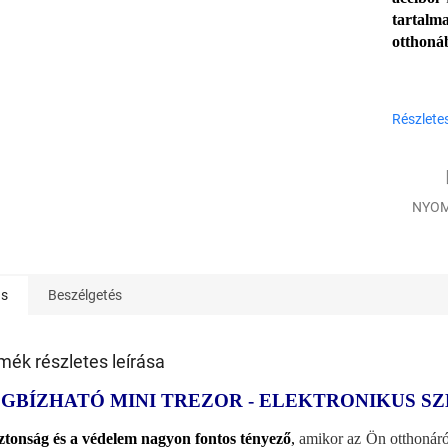
tartalma
otthoná
Részlete
NYOM
ás
Beszélgetés
mék részletes leírása
GBÍZHATÓ MINI TREZOR - ELEKTRONIKUS SZ
ztonság és a védelem nagyon fontos tényező
,
amikor az Ön otthonáról