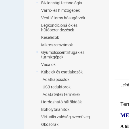
Biztonsági technológia
Varró- és hímzőgépek
Ventilátoros hősugárzók
Légkondicionálók és
hűtőberendezések
Késélezők
Mikroszerszámok
Gyümölcscentrifugák és
turmixgépek
Vasalók
Kábelek és csatlakozók
Adatkapcsolók
Leír
USB reduktorok
Adatátviteli termékek
Hordozható hűtőládák
Ter
Boholytalanítók
ME
Virtuális valóság szemüveg
Okosórák
A bi