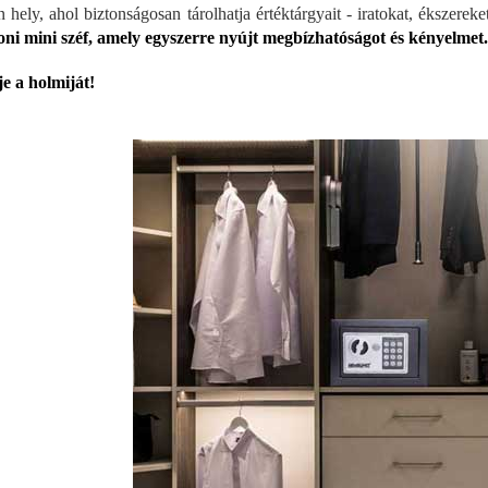
n hely, ahol biztonságosan tárolhatja értéktárgyait - iratokat, ékszer
oni mini széf, amely egyszerre nyújt megbízhatóságot és kényelmet.
e a holmiját!