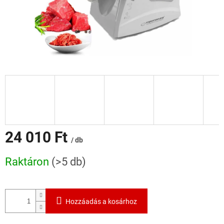
24 010 Ft
/ db
Egységár:
Raktáron
(>5 db)
Hozzáadás a kosárhoz