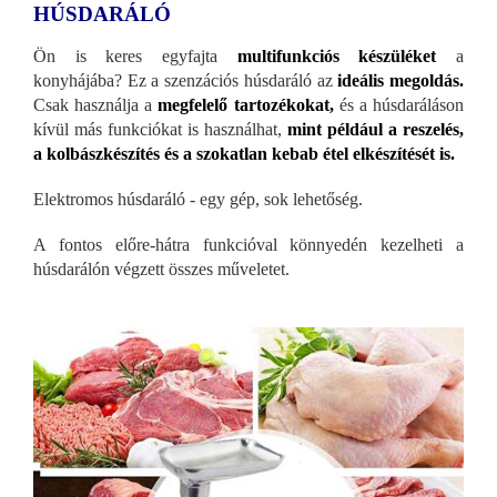
HÚSDARÁLÓ
Ön is keres egyfajta
multifunkciós készüléket
a
konyhájába? Ez a szenzációs húsdaráló az
ideális megoldás.
Csak használja a
megfelelő tartozékokat,
és a húsdaráláson
kívül más funkciókat is használhat,
mint például a reszelés,
a kolbászkészítés és a szokatlan kebab étel elkészítését is.
Elektromos húsdaráló - egy gép, sok lehetőség.
A fontos előre-hátra funkcióval könnyedén kezelheti a
húsdarálón végzett összes műveletet.