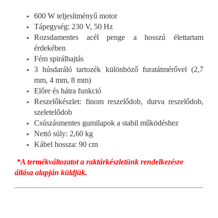
600 W teljesítményű motor
Tápegység: 230 V, 50 Hz
Rozsdamentes acél penge a hosszú élettartam
érdekében
Fém spirálhajtás
3 húsdaráló tartozék különböző furatátmérővel (2,7
mm, 4 mm, 8 mm)
Előre és hátra funkció
Reszelőkészlet: finom reszelődob, durva reszelődob,
szeletelődob
Csúszásmentes gumilapok a stabil működéshez
Nettó súly: 2,60 kg
Kábel hossza: 90 cm
*A termékváltozatot a raktárkészletünk rendelkezésre
állása alapján küldjük.