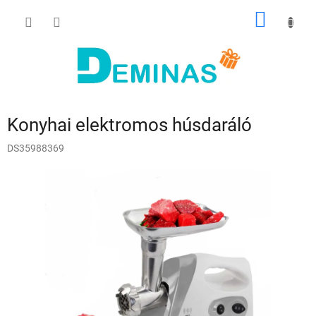
Ugrás
KOSÁR
a
fő
tartalomhoz
Konyhai elektromos húsdaráló
DS35988369