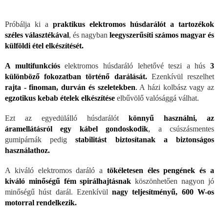
Próbálja ki a
praktikus elektromos húsdarálót a tartozékok
széles választékával
, és nagyban
leegyszerűsíti számos magyar és
külföldi étel elkészítését.
A multifunkciós
elektromos húsdaráló lehetővé teszi a hús
3
különböző fokozatban történő darálását.
Ezenkívül reszelhet
rajta - finoman, durván és szeletekben
.
A házi kolbász vagy az
egzotikus kebab ételek elkészítése
elbűvölő valósággá válhat.
Ezt az egyedülálló húsdarálót
könnyű használni, az
áramellátásról egy kábel gondoskodik
,
a csúszásmentes
gumipárnák pedig
stabilitást biztosítanak a biztonságos
használathoz.
A kiváló elektromos daráló a
tökéletesen éles pengének és a
kiváló minőségű fém spirálhajtásnak
köszönhetően nagyon jó
minőségű húst darál. Ezenkívül
nagy teljesítményű, 600 W-os
motorral rendelkezik.