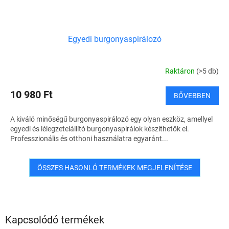
Egyedi burgonyaspirálozó
Raktáron
(>5 db)
10 980 Ft
BŐVEBBEN
A kiváló minőségű burgonyaspirálozó egy olyan eszköz, amellyel
egyedi és lélegzetelállító burgonyaspirálok készíthetők el.
Professzionális és otthoni használatra egyaránt...
ÖSSZES HASONLÓ TERMÉKEK MEGJELENÍTÉSE
Kapcsolódó termékek