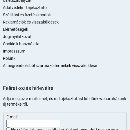
é
Üzletszabályzat
c
Adatvédelmi tájékoztató
Szállítási és fizetési módok
Reklamációk és visszaküldések
Elérhetőségek
Jogi nyilatkozat
Cookie-k használata
Impresszum
Rólunk
A megrendelésből származó termékek visszaküldése
Feliratkozás hírlevélre
Adja meg az e-mail címét, és mi tájékoztatást küldünk webáruházunk
új termékeiről.
E-mail
Hozzájárulok, hogy az általam önként megadott nevem és e-