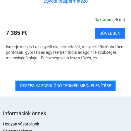
Egyedi olajpermetező
Raktáron
(>5 db)
7 385 Ft
BŐVEBBEN
Ismerje meg ezt az egyedi olajpermetezőt, melynek köszönhetően
pontosan, gyorsan és egyszerűen tudja adagolni a szükséges
mennyiségű olajat. Egészségesebb lesz a főzés, és...
ÖSSZES KAPCSOLÓDÓ TERMÉK MEGJELENÍTÉSE
L
á
Információk önnek
b
l
Hogyan vásároljunk