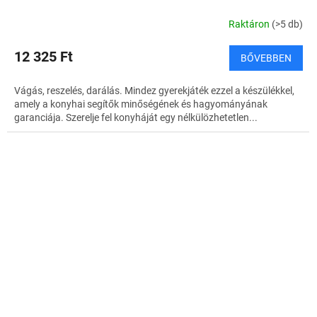
Raktáron
(>5 db)
12 325 Ft
BŐVEBBEN
Vágás, reszelés, darálás. Mindez gyerekjáték ezzel a készülékkel,
amely a konyhai segítők minőségének és hagyományának
garanciája. Szerelje fel konyháját egy nélkülözhetetlen...