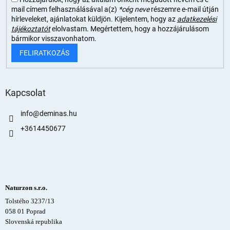
mail címem felhasználásával a(z)
*cég neve
részemre e-mail útján
hírleveleket, ajánlatokat küldjön. Kijelentem, hogy az
adatkezelési
tájékoztatót
elolvastam. Megértettem, hogy a hozzájárulásom
bármikor visszavonhatom.
FELIRATKOZÁS
Kapcsolat
info
@
deminas.hu
+3614450677
Naturzon s.r.o.
Tolstého 3237/13
058 01 Poprad
Slovenská republika