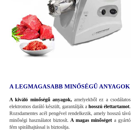
A LEGMAGASABB MINŐSÉGŰ ANYAGOK
A kiváló minőségű anyagok,
amelyekből ez a csodálatos
elektromos daráló készült, garantálják a
hosszú élettartamot
.
Rozsdamentes acél pengével rendelkezik, amely hosszú távú
minőségi használatot biztosít.
A magas minőséget
a gyártó
fém spirálhajtással is biztosítja.