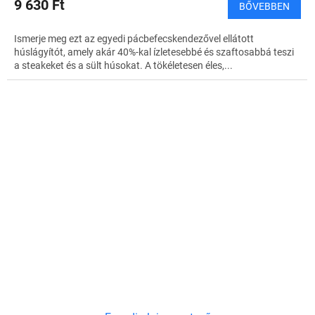
9 630 Ft
BŐVEBBEN
Ismerje meg ezt az egyedi pácbefecskendezővel ellátott
húslágyítót, amely akár 40%-kal ízletesebbé és szaftosabbá teszi
a steakeket és a sült húsokat. A tökéletesen éles,...