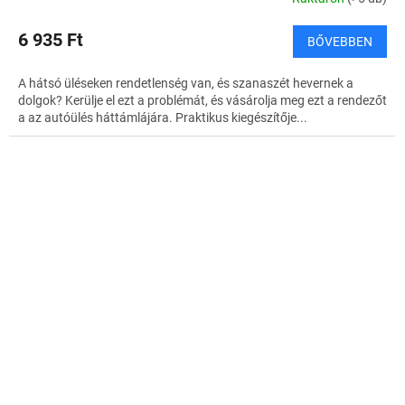
6 935 Ft
BŐVEBBEN
A hátsó üléseken rendetlenség van, és szanaszét hevernek a
dolgok? Kerülje el ezt a problémát, és vásárolja meg ezt a rendezőt
a az autóülés háttámlájára. Praktikus kiegészítője...