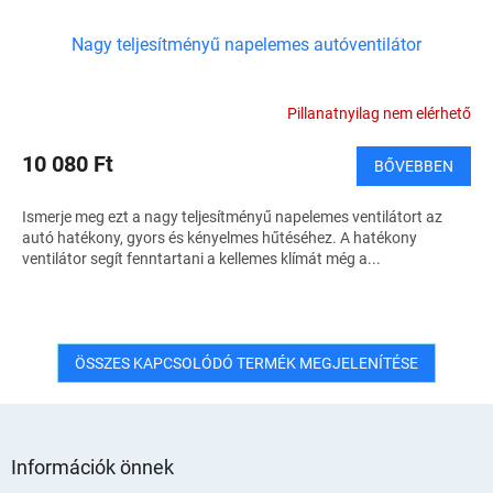
Nagy teljesítményű napelemes autóventilátor
Pillanatnyilag nem elérhető
10 080 Ft
BŐVEBBEN
Ismerje meg ezt a nagy teljesítményű napelemes ventilátort az
autó hatékony, gyors és kényelmes hűtéséhez. A hatékony
ventilátor segít fenntartani a kellemes klímát még a...
ÖSSZES KAPCSOLÓDÓ TERMÉK MEGJELENÍTÉSE
L
á
Információk önnek
b