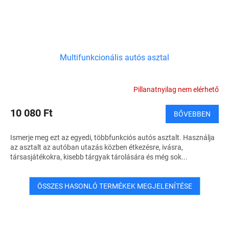
Multifunkcionális autós asztal
Pillanatnyilag nem elérhető
10 080 Ft
BŐVEBBEN
Ismerje meg ezt az egyedi, többfunkciós autós asztalt. Használja
az asztalt az autóban utazás közben étkezésre, ivásra,
társasjátékokra, kisebb tárgyak tárolására és még sok...
ÖSSZES HASONLÓ TERMÉKEK MEGJELENÍTÉSE