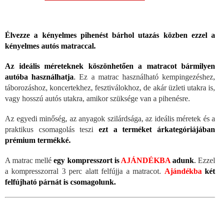
Élvezze a kényelmes pihenést bárhol utazás közben ezzel a
kényelmes autós matraccal.
Az ideális méreteknek köszönhetően a matracot bármilyen
autóba használhatja
.
Ez a matrac használható kempingezéshez,
táborozáshoz, koncertekhez, fesztiválokhoz, de akár üzleti utakra is,
vagy hosszú autós utakra, amikor szüksége van a pihenésre.
Az egyedi minőség, az anyagok szilárdsága, az ideális méretek és a
praktikus csomagolás teszi
ezt a terméket árkategóriájában
prémium termékké.
A matrac mellé
egy kompresszort is
AJÁNDÉKBA
adunk
.
Ezzel
a kompresszorral 3 perc alatt felfújja a matracot.
Ajándékba
két
felfújható párnát is csomagolunk.