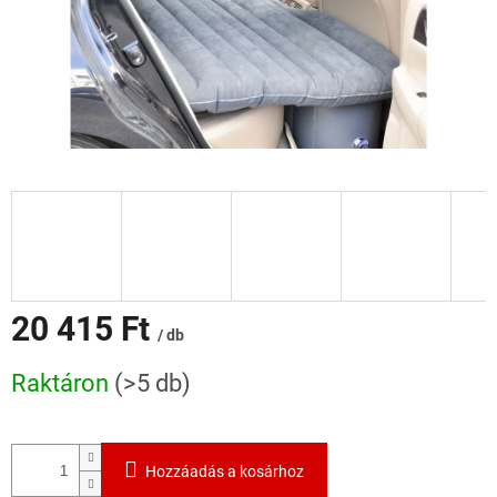
20 415 Ft
/ db
Egységár:
Raktáron
(>5 db)
Hozzáadás a kosárhoz