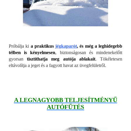
Próbálja ki
a praktikus
jégkaparót
, és még a leghidegebb
télben is kényelmesen
,
biztonságosan és mindenekelőtt
gyorsan
tisztíthatja meg autója ablakait
.
Tökéletesen
eltávolítja a jeget és a fagyott havat az üvegfelületről.
A LEGNAGYOBB TELJESÍTMÉNYŰ
AUTÓFŰTÉS