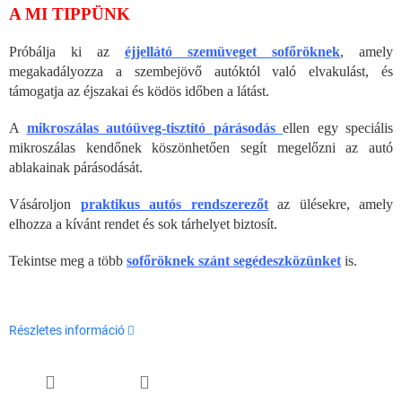
A MI TIPPÜNK
Próbálja ki az
éjjellátó szemüveget sofőröknek
, amely
megakadályozza a szembejövő autóktól való elvakulást, és
támogatja az éjszakai és ködös időben a látást.
A
mikroszálas autóüveg-tisztító párásodás
ellen egy speciális
mikroszálas kendőnek köszönhetően segít megelőzni az autó
ablakainak párásodását.
Vásároljon
praktikus autós rendszerezőt
az ülésekre, amely
elhozza a kívánt rendet és sok tárhelyet biztosít.
Tekintse meg a több
sofőröknek szánt segédeszközünket
is.
Részletes információ