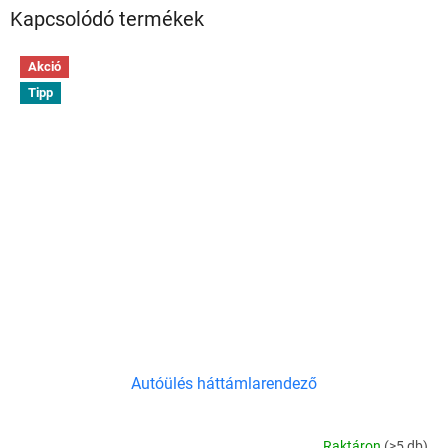
Kapcsolódó termékek
Akció
Tipp
Autóülés háttámlarendező
Raktáron
(>5 db)