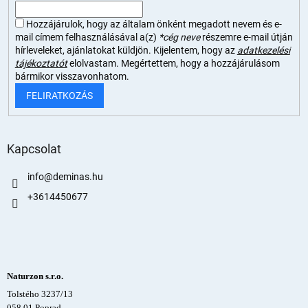
Hozzájárulok, hogy az általam önként megadott nevem és e-
mail címem felhasználásával a(z)
*cég neve
részemre e-mail útján
hírleveleket, ajánlatokat küldjön. Kijelentem, hogy az
adatkezelési
tájékoztatót
elolvastam. Megértettem, hogy a hozzájárulásom
bármikor visszavonhatom.
FELIRATKOZÁS
Kapcsolat
info
@
deminas.hu
+3614450677
Naturzon s.r.o.
Tolstého 3237/13
058 01 Poprad