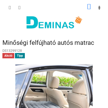
Ugrás
KOSÁR
a
fő
tartalomhoz
Minőségi felfújható autós matrac
DS13299128
Akció
Tipp