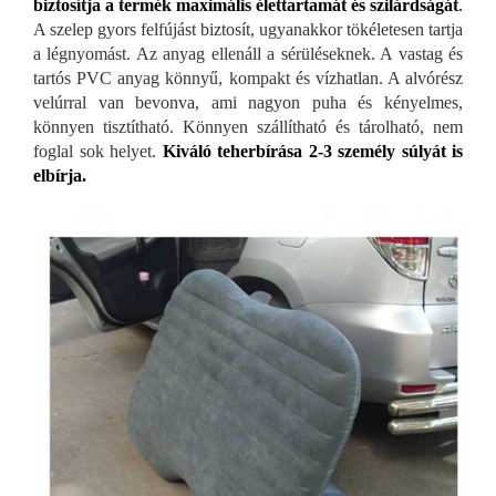
biztosítja a termék maximális élettartamát és szilárdságát
.
A szelep gyors felfújást biztosít, ugyanakkor tökéletesen tartja
a légnyomást. Az anyag ellenáll a sérüléseknek. A vastag és
tartós PVC anyag könnyű, kompakt és vízhatlan. A alvórész
velúrral van bevonva, ami nagyon puha és kényelmes,
könnyen tisztítható. Könnyen szállítható és tárolható, nem
foglal sok helyet.
Kiváló teherbírása 2-3 személy súlyát is
elbírja.