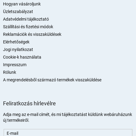
l
Hogyan vásároljunk
é
Üzletszabályzat
c
Adatvédelmi tájékoztató
Szállítási és fizetési módok
Reklamációk és visszaküldések
Elérhetőségek
Jogi nyilatkozat
Cookie-k használata
Impresszum
Rólunk
A megrendelésből származó termékek visszaküldése
Feliratkozás hírlevélre
Adja meg az e-mail címét, és mi tájékoztatást küldünk webáruházunk
új termékeiről.
E-mail