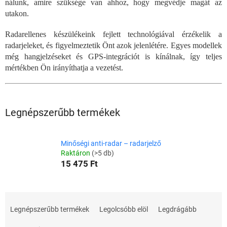
nálunk, amire szüksége van ahhoz, hogy megvédje magát az
utakon.
Radarellenes készülékeink fejlett technológiával érzékelik a
radarjeleket, és figyelmeztetik Önt azok jelenlétére. Egyes modellek
még hangjelzéseket és GPS-integrációt is kínálnak, így teljes
mértékben Ön irányíthatja a vezetést.
Legnépszerűbb termékek
Minőségi anti-radar – radarjelző
Raktáron
(>5 db)
15 475 Ft
T
e
Legnépszerűbb termékek
Legolcsóbb elöl
Legdrágább
r