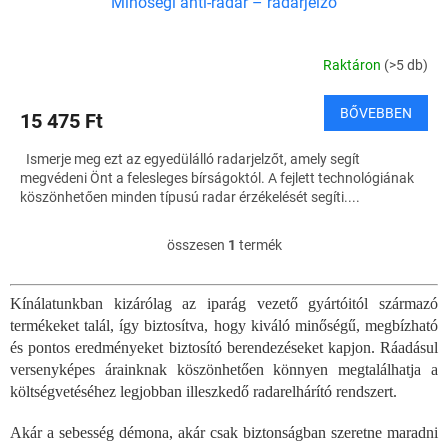
Minőségi anti-radar – radarjelző
Raktáron
(>5 db)
BŐVEBBEN
15 475 Ft
Ismerje meg ezt az egyedülálló radarjelzőt, amely segít
megvédeni Önt a felesleges bírságoktól. A fejlett technológiának
köszönhetően minden típusú radar érzékelését segíti....
összesen
1
termék
L
i
s
Kínálatunkban kizárólag az iparág vezető gyártóitól származó
t
termékeket talál, így biztosítva, hogy kiváló minőségű, megbízható
a
i
és pontos eredményeket biztosító berendezéseket kapjon. Ráadásul
r
versenyképes árainknak köszönhetően könnyen megtalálhatja a
á
költségvetéséhez legjobban illeszkedő radarelhárító rendszert.
n
y
Akár a sebesség démona, akár csak biztonságban szeretne maradni
í