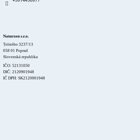
+3614450677
Naturzon s.r.o.
Tolstého 3237/13
058 01 Poprad
Slovenská republika
IČO: 52131050
DIČ: 2120901948
IČ DPH: SK2120901948