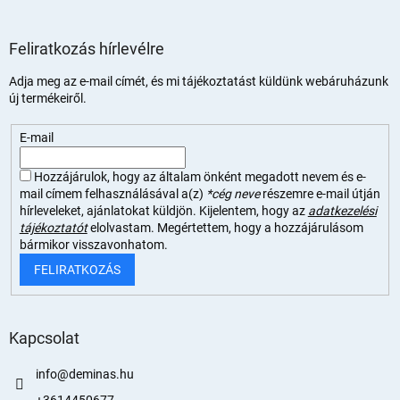
Feliratkozás hírlevélre
Adja meg az e-mail címét, és mi tájékoztatást küldünk webáruházunk
új termékeiről.
E-mail
Hozzájárulok, hogy az általam önként megadott nevem és e-
mail címem felhasználásával a(z)
*cég neve
részemre e-mail útján
hírleveleket, ajánlatokat küldjön. Kijelentem, hogy az
adatkezelési
tájékoztatót
elolvastam. Megértettem, hogy a hozzájárulásom
bármikor visszavonhatom.
FELIRATKOZÁS
Kapcsolat
info
@
deminas.hu