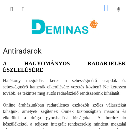
Ugrás
KOSÁR
a
fő
tartalomhoz
Antiradarok
A HAGYOMÁNYOS RADARJELEK
ÉSZLELÉSÉRE
Hatékony megoldást keres a sebességmérő csapdák és
sebességmérő kamerák elkerülésére vezetés közben? Ne keressen
tovább, és tekintse meg autós radarészlelő rendszereink kínálatát!
Online áruházunkban radarellenes eszközök széles választékát
kínáljuk, amelyek segítenek Önnek biztonságban maradni és
elkerülni a drága gyorshajtási bírságokat. A hordozható
készülékektől a teljesen integrált rendszerekig mindent megtalál