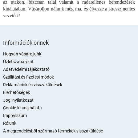
az utakon, biztosan talál valamit a radarellenes berendezések
t
kínálatában. Vásároljon nálunk még ma, és élvezze a stresszmentes
á
vezetést!
s
e
l
L
e
m
á
Információk önnek
e
b
i
l
Hogyan vásároljunk
é
Üzletszabályzat
c
Adatvédelmi tájékoztató
Szállítási és fizetési módok
Reklamációk és visszaküldések
Elérhetőségek
Jogi nyilatkozat
Cookie-k használata
Impresszum
Rólunk
A megrendelésből származó termékek visszaküldése