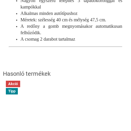
Nagyon egyszerű telepítés 3 tapadókoronggal és
kampókkal
Alkalmas minden autótípushoz
Méretek: szélesség 40 cm és mélység 47,5 cm.
A redőny a gomb megnyomásakor automatikusan
felhúzódik.
A csomag 2 darabot tartalmaz
Akció
Tipp