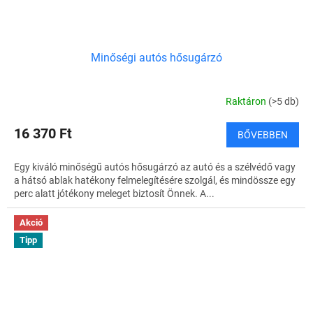
Minőségi autós hősugárzó
Raktáron
(>5 db)
16 370 Ft
BŐVEBBEN
Egy kiváló minőségű autós hősugárzó az autó és a szélvédő vagy
a hátsó ablak hatékony felmelegítésére szolgál, és mindössze egy
perc alatt jótékony meleget biztosít Önnek. A...
Akció
Tipp