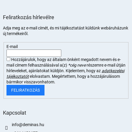
Feliratkozás hírlevélre
Adja meg az e-mail címét, és mi tájékoztatást küldünk webáruházunk
új termékeiről.
E-mail
Hozzájárulok, hogy az általam önként megadott nevem és e-
mail címem felhasználásával a(z)
*cég neve
részemre e-mail útján
hírleveleket, ajánlatokat küldjön. Kijelentem, hogy az
adatkezelési
tájékoztatót
elolvastam. Megértettem, hogy a hozzájárulásom
bármikor visszavonhatom.
FELIRATKOZÁS
Kapcsolat
info
@
deminas.hu