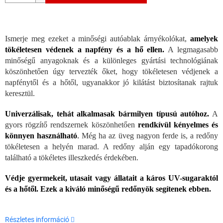
Ismerje meg ezeket a minőségi autóablak árnyékolókat,
amelyek
tökéletesen védenek a napfény és a hő ellen.
A legmagasabb
minőségű anyagoknak és a különleges gyártási technológiának
köszönhetően úgy tervezték őket, hogy tökéletesen védjenek a
napfénytől és a hőtől, ugyanakkor jó kilátást biztosítanak rajtuk
keresztül.
Univerzálisak, tehát alkalmasak bármilyen típusú autóhoz.
A
gyors rögzítő rendszernek köszönhetően
rendkívül kényelmes és
könnyen használható
.
Még ha az üveg nagyon ferde is, a redőny
tökéletesen a helyén marad. A redőny alján egy tapadókorong
található a tökéletes illeszkedés érdekében.
Védje gyermekeit, utasait vagy állatait a káros UV-sugaraktól
és a hőtől. Ezek a kiváló minőségű redőnyök segítenek ebben.
Részletes információ