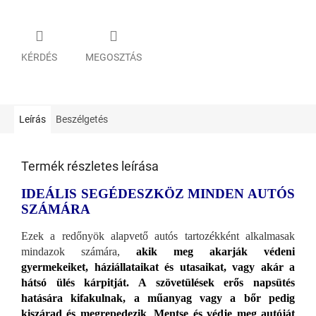
KÉRDÉS
MEGOSZTÁS
Leírás
Beszélgetés
Termék részletes leírása
IDEÁLIS SEGÉDESZKÖZ MINDEN AUTÓS
SZÁMÁRA
Ezek a redőnyök alapvető autós tartozékként alkalmasak
mindazok számára,
akik meg akarják védeni
gyermekeiket, háziállataikat és utasaikat, vagy akár a
hátsó ülés kárpitját. A szövetülések erős napsütés
hatására kifakulnak, a műanyag vagy a bőr pedig
kiszárad és megrepedezik
.
Mentse és védje meg autóját