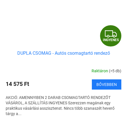
I
INGYENES
N
DUPLA CSOMAG - Autós csomagtartó rendező
G
Y
Raktáron
(>5 db)
E
14 575 Ft
BŐVEBBEN
N
AKCIÓ: AMENNYIBEN 2 DARAB CSOMAGTARTÓ RENDEZŐT
E
VÁSÁROL, A SZÁLLÍTÁS INGYENES Szerezzen magának egy
praktikus vásárlási asszisztenst. Nincs több szanaszét heverő
S
tárgy a...