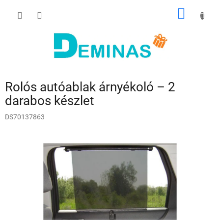
Ugrás
KOSÁR
a
fő
tartalomhoz
Rolós autóablak árnyékoló – 2
darabos készlet
DS70137863