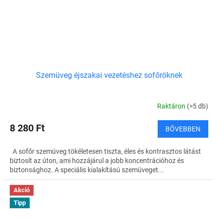
Szemüveg éjszakai vezetéshez sofőröknek
Raktáron
(>5 db)
8 280 Ft
BŐVEBBEN
A sofőr szemüveg tökéletesen tiszta, éles és kontrasztos látást
biztosít az úton, ami hozzájárul a jobb koncentrációhoz és
biztonsághoz. A speciális kialakítású szemüveget...
Akció
Tipp