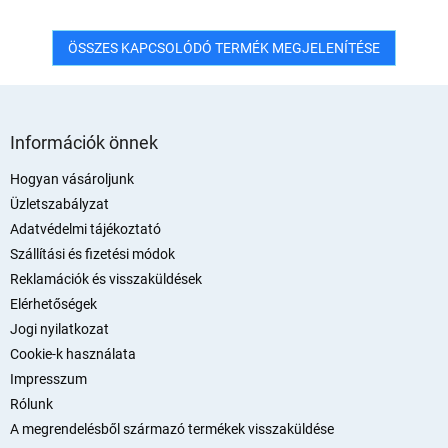
ÖSSZES KAPCSOLÓDÓ TERMÉK MEGJELENÍTÉSE
L
á
Információk önnek
b
l
Hogyan vásároljunk
é
Üzletszabályzat
c
Adatvédelmi tájékoztató
Szállítási és fizetési módok
Reklamációk és visszaküldések
Elérhetőségek
Jogi nyilatkozat
Cookie-k használata
Impresszum
Rólunk
A megrendelésből származó termékek visszaküldése