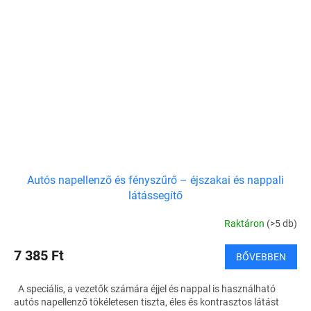
Autós napellenző és fényszűrő – éjszakai és nappali
látássegítő
Raktáron
(>5 db)
7 385 Ft
BŐVEBBEN
A speciális, a vezetők számára éjjel és nappal is használható
autós napellenző tökéletesen tiszta, éles és kontrasztos látást