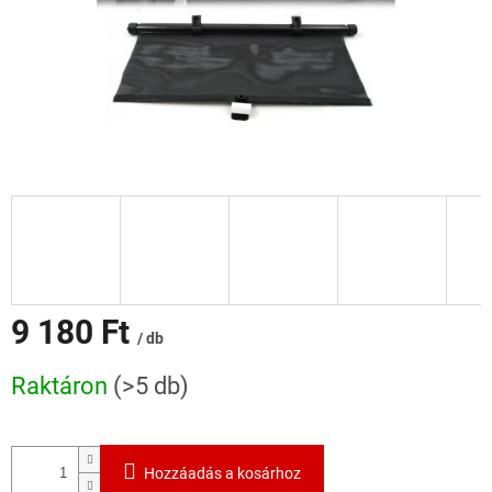
9 180 Ft
/ db
Egységár:
Raktáron
(>5 db)
Hozzáadás a kosárhoz