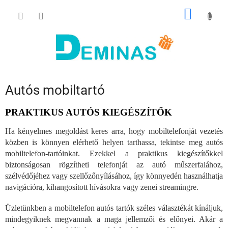
Ugrás
KOSÁR
a
fő
tartalomhoz
Autós mobiltartó
PRAKTIKUS AUTÓS KIEGÉSZÍTŐK
Ha kényelmes megoldást keres arra, hogy mobiltelefonját vezetés
közben is könnyen elérhető helyen tarthassa, tekintse meg autós
mobiltelefon-tartóinkat. Ezekkel a praktikus kiegészítőkkel
biztonságosan rögzítheti telefonját az autó műszerfalához,
szélvédőjéhez vagy szellőzőnyílásához, így könnyedén használhatja
navigációra, kihangosított hívásokra vagy zenei streamingre.
Üzletünkben a mobiltelefon autós tartók széles választékát kínáljuk,
mindegyiknek megvannak a maga jellemzői és előnyei. Akár a