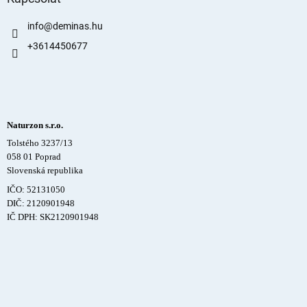
info
@
deminas.hu
+3614450677
Naturzon s.r.o.
Tolstého 3237/13
058 01 Poprad
Slovenská republika
IČO: 52131050
DIČ: 2120901948
IČ DPH: SK2120901948