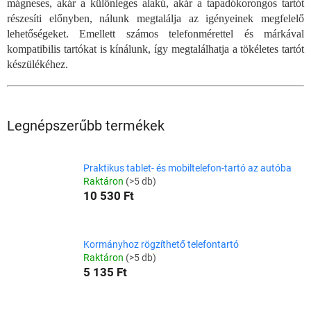
mágneses, akár a különleges alakú, akár a tapadókorongos tartót
részesíti előnyben, nálunk megtalálja az igényeinek megfelelő
lehetőségeket. Emellett számos telefonmérettel és márkával
kompatibilis tartókat is kínálunk, így megtalálhatja a tökéletes tartót
készülékéhez.
Legnépszerűbb termékek
Praktikus tablet- és mobiltelefon-tartó az autóba
Raktáron
(>5 db)
10 530 Ft
Kormányhoz rögzíthető telefontartó
Raktáron
(>5 db)
5 135 Ft