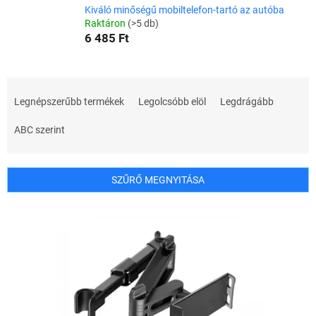
Kiváló minőségű mobiltelefon-tartó az autóba
Raktáron
(>5 db)
6 485 Ft
T
e
Legnépszerűbb termékek
Legolcsóbb elöl
Legdrágább
r
m
ABC szerint
é
k
e
SZŰRŐ MEGNYITÁSA
k
r
T
e
e
n
r
d
m
e
é
z
k
é
e