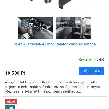
s
k
e
l
i
s
t
á
j
a
Praktikus tablet- és mobiltelefon-tartó az autóba
Raktáron
(>5 db)
BŐVEBBEN
10 530 Ft
Az egyedi tablet- és mobiltelefontartó az autóban egyedülálló
segítség minden sofőr számára. Biztonságosan és hatékonyan
rögzítse a tartót a fejtámlához. Ideális segítség a...
Akció
Tipp