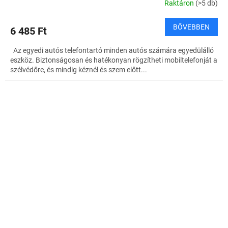
Raktáron
(>5 db)
BŐVEBBEN
6 485 Ft
Az egyedi autós telefontartó minden autós számára egyedülálló
eszköz. Biztonságosan és hatékonyan rögzítheti mobiltelefonját a
szélvédőre, és mindig kéznél és szem előtt...