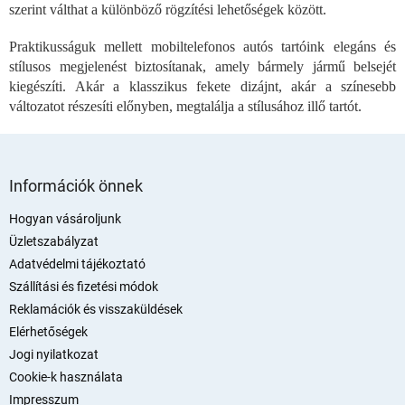
n
szerint válthat a különböző rögzítési lehetőségek között.
y
í
Praktikusságuk mellett mobiltelefonos autós tartóink elegáns és
t
stílusos megjelenést biztosítanak, amely bármely jármű belsejét
á
kiegészíti. Akár a klasszikus fekete dizájnt, akár a színesebb
s
e
változatot részesíti előnyben, megtalálja a stílusához illő tartót.
l
e
m
L
e
á
Információk önnek
i
b
l
Hogyan vásároljunk
é
Üzletszabályzat
c
Adatvédelmi tájékoztató
Szállítási és fizetési módok
Reklamációk és visszaküldések
Elérhetőségek
Jogi nyilatkozat
Cookie-k használata
Impresszum