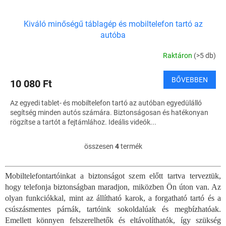
Kiváló minőségű táblagép és mobiltelefon tartó az
autóba
Raktáron
(>5 db)
BŐVEBBEN
10 080 Ft
Az egyedi tablet- és mobiltelefon tartó az autóban egyedülálló
segítség minden autós számára. Biztonságosan és hatékonyan
rögzítse a tartót a fejtámlához. Ideális videók...
összesen
4
termék
L
i
s
Mobiltelefontartóinkat a biztonságot szem előtt tartva terveztük,
t
hogy telefonja biztonságban maradjon, miközben Ön úton van. Az
a
i
olyan funkciókkal, mint az állítható karok, a forgatható tartó és a
r
csúszásmentes párnák, tartóink sokoldalúak és megbízhatóak.
á
Emellett könnyen felszerelhetők és eltávolíthatók, így szükség