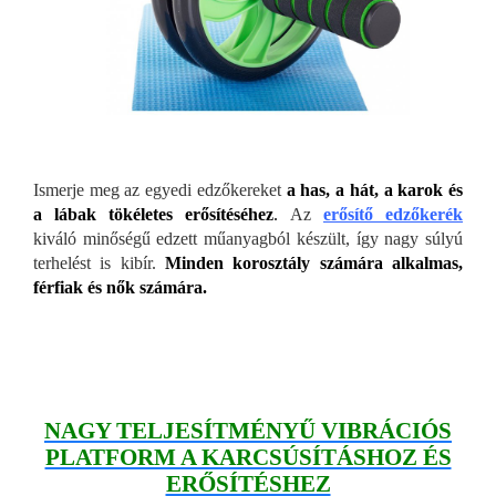
Ismerje meg az egyedi edzőkereket
a has, a hát, a karok és
a lábak tökéletes erősítéséhez
.
Az
erősítő edzőkerék
kiváló minőségű edzett műanyagból készült, így nagy súlyú
terhelést is kibír.
Minden korosztály számára alkalmas,
férfiak és nők számára.
NAGY TELJESÍTMÉNYŰ VIBRÁCIÓS
PLATFORM A KARCSÚSÍTÁSHOZ ÉS
ERŐSÍTÉSHEZ