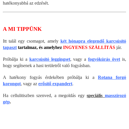
hatékonyabbá az edzését.
A MI TIPPÜNK
Itt talál egy csomagot, amely
két hónapra elegendő karcsúsító
tapaszt
tartalmaz, és amelyhez
INGYENES SZÁLLÍTÁS
jár.
Próbálja ki a
karcsúsító leggingset
, vagy a
fogyókúrás övet
is,
hogy segítsenek a hasi területről való fogyásban.
A hatékony fogyás érdekében próbálja ki a
Rotana forgó
korongot
, vagy az
erősítő expandert
.
Ha cellulitiszben szenved, a megoldás egy
speciális
masszírozó
gép
.