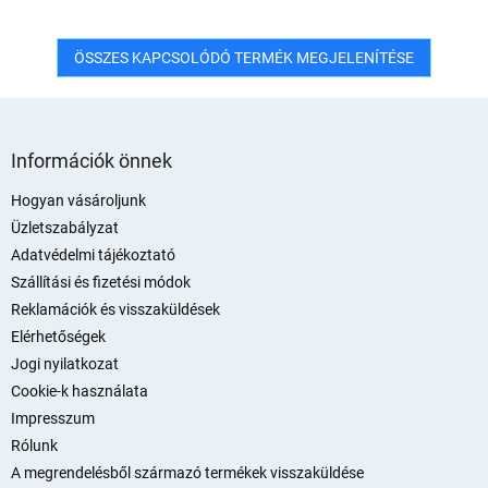
ÖSSZES KAPCSOLÓDÓ TERMÉK MEGJELENÍTÉSE
L
á
Információk önnek
b
l
Hogyan vásároljunk
é
Üzletszabályzat
c
Adatvédelmi tájékoztató
Szállítási és fizetési módok
Reklamációk és visszaküldések
Elérhetőségek
Jogi nyilatkozat
Cookie-k használata
Impresszum
Rólunk
A megrendelésből származó termékek visszaküldése