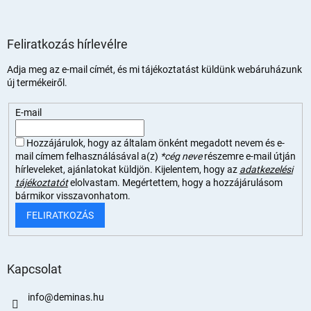
Feliratkozás hírlevélre
Adja meg az e-mail címét, és mi tájékoztatást küldünk webáruházunk
új termékeiről.
E-mail
Hozzájárulok, hogy az általam önként megadott nevem és e-
mail címem felhasználásával a(z)
*cég neve
részemre e-mail útján
hírleveleket, ajánlatokat küldjön. Kijelentem, hogy az
adatkezelési
tájékoztatót
elolvastam. Megértettem, hogy a hozzájárulásom
bármikor visszavonhatom.
FELIRATKOZÁS
Kapcsolat
info
@
deminas.hu