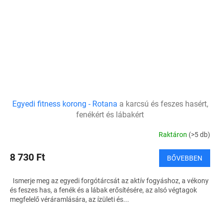
Egyedi fitness korong - Rotana
a karcsú és feszes hasért,
fenékért és lábakért
Raktáron
(>5 db)
8 730 Ft
BŐVEBBEN
Ismerje meg az egyedi forgótárcsát az aktív fogyáshoz, a vékony
és feszes has, a fenék és a lábak erősítésére, az alsó végtagok
megfelelő véráramlására, az ízületi és...