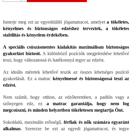
Ismerje meg ezt az egyedülálló jógamatracot, amelyet
a tökéletes,
kényelmes és biztonságos edzéshez terveztek, a tökéletes
stabilitás és kényelem érdekében.
A speciális csúszásmentes kialakítás maximálisan biztonságos
gyakorlást biztosít.
A különböző pozíciók megjelenítése lehetővé
teszi, hogy változatossá és hatékonnyá tegye az edzést.
Az ideális méretek lehetővé teszik az összes lehetséges pozíció
gyakorlását. Ez a matrac
kényelmessé és biztonságossá teszi az
edzést.
Nem számít, hogy otthon, az edzőteremben, a padlón vagy a
szőnyegen edz, ez
a matrac garantálja, hogy nem fog
megcsúszni, és minden helyzetben tökéletesen megtartja Önt.
Sokoldalú, maximális erősségű,
férfiak és nők számára egyaránt
alkalmas
.
Szerezze be ezt az egyedi jógamatracot, és tegye