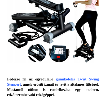
Fedezze fel az egyedülálló
gumiköteles Twist Swing
Steppert
, amely erősíti izmait és javítja általános fittségét.
Mostantól otthon is rendelkezhet egy modern,
edzőterembe való edzőgéppel.