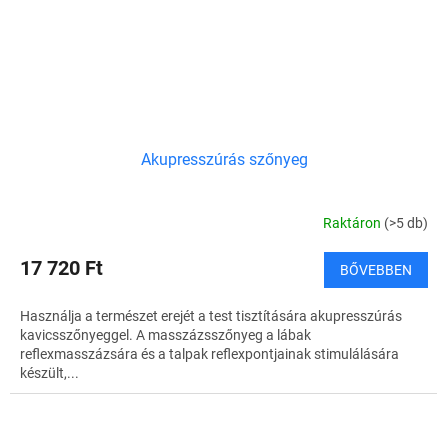
Akupresszúrás szőnyeg
Raktáron
(>5 db)
17 720 Ft
BŐVEBBEN
Használja a természet erejét a test tisztítására akupresszúrás
kavicsszőnyeggel. A masszázsszőnyeg a lábak
reflexmasszázsára és a talpak reflexpontjainak stimulálására
készült,...