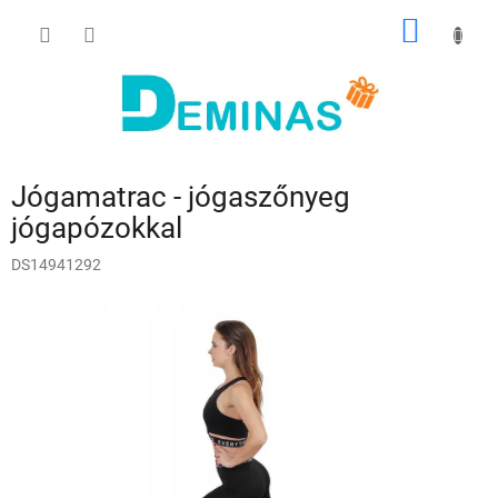
Ugrás
KOSÁR
a
fő
tartalomhoz
Jógamatrac - jógaszőnyeg
jógapózokkal
DS14941292