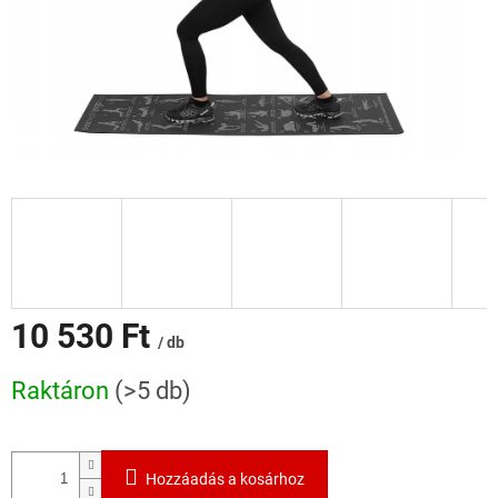
10 530 Ft
/ db
Egységár:
Raktáron
(>5 db)
Hozzáadás a kosárhoz