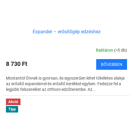
Expander – erősítőgép edzéshez
Raktáron
(>5 db)
8 730 Ft
BŐVEBBEN
Mostantól Önnek is gyorsan, és egyszerűen lehet tökéletes alakja
az erősítő expanderrel és erősítő kerékkel egyben. Fedezze fel a
legjobb felszerelést az otthoni edzőterembe. Az...
Akció
Tipp