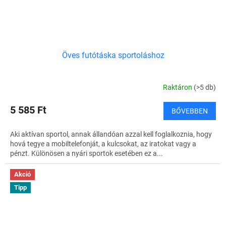
Öves futótáska sportoláshoz
Raktáron
(>5 db)
5 585 Ft
BŐVEBBEN
Aki aktívan sportol, annak állandóan azzal kell foglalkoznia, hogy
hová tegye a mobiltelefonját, a kulcsokat, az iratokat vagy a
pénzt. Különösen a nyári sportok esetében ez a...
Akció
Tipp