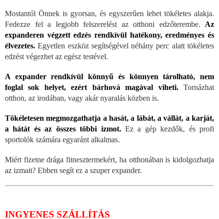
Mostantól Önnek is gyorsan, és egyszerűen lehet tökéletes alakja.
Fedezze fel a legjobb felszerelést az otthoni edzőterembe.
Az
expanderen végzett edzés rendkívül hatékony, eredményes és
élvezetes.
Egyetlen eszköz segítségével néhány perc alatt tökéletes
edzést végezhet az egész testével.
A expander rendkívül könnyű és könnyen tárolható, nem
foglal sok helyet, ezért bárhová magával viheti.
Tornázhat
otthon, az irodában, vagy akár nyaralás közben is.
Tökéletesen megmozgathatja a hasát, a lábát, a vállát, a karját,
a hátát és az összes többi izmot.
Ez a gép kezdők, és profi
sportolók számára egyaránt alkalmas.
Miért fizetne drága fitnesztermekért, ha otthonában is kidolgozhatja
az izmait? Ebben segít ez a szuper expander.
INGYENES SZÁLLÍTÁS