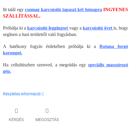
Itt talál egy
csomag karcsúsító tapaszt két hónapra
INGYENES
SZÁLLÍTÁSSAL
.
Próbálja ki a
karcsúsító leggingset
vagy a
karcsúsító övet
is, hogy
segítsen a hasi területről való fogyásban.
A hatékony fogyás érdekében próbálja ki a
Rotana forgó
korongot.
Ha cellulitiszben szenved, a megoldás egy
speciális masszírozó
gép
.
Részletes információ
KÉRDÉS
MEGOSZTÁS