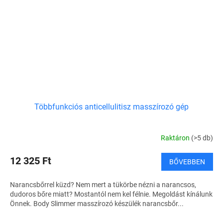
Többfunkciós anticellulitisz masszírozó gép
Raktáron
(>5 db)
12 325 Ft
BŐVEBBEN
Narancsbőrrel küzd? Nem mert a tükörbe nézni a narancsos,
dudoros bőre miatt? Mostantól nem kel félnie. Megoldást kínálunk
Önnek. Body Slimmer masszírozó készülék narancsbőr...