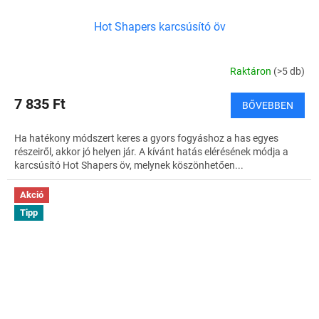
Hot Shapers karcsúsító öv
Raktáron
(>5 db)
7 835 Ft
BŐVEBBEN
Ha hatékony módszert keres a gyors fogyáshoz a has egyes
részeiről, akkor jó helyen jár. A kívánt hatás elérésének módja a
karcsúsító Hot Shapers öv, melynek köszönhetően...
Akció
Tipp