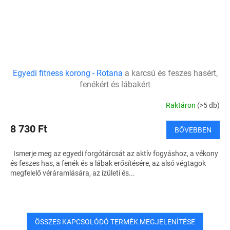
Egyedi fitness korong - Rotana
a karcsú és feszes hasért,
fenékért és lábakért
Raktáron
(>5 db)
8 730 Ft
BŐVEBBEN
Ismerje meg az egyedi forgótárcsát az aktív fogyáshoz, a vékony
és feszes has, a fenék és a lábak erősítésére, az alsó végtagok
megfelelő véráramlására, az ízületi és...
ÖSSZES KAPCSOLÓDÓ TERMÉK MEGJELENÍTÉSE