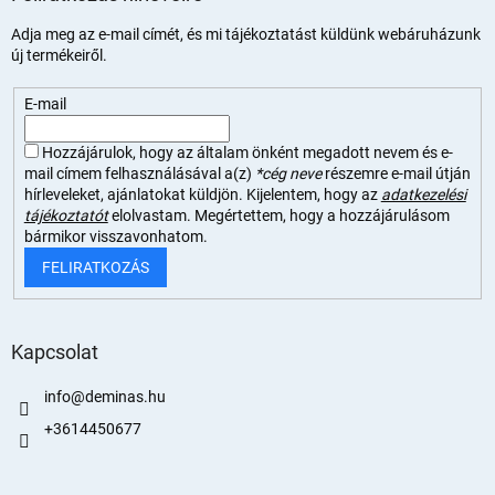
Adja meg az e-mail címét, és mi tájékoztatást küldünk webáruházunk
új termékeiről.
E-mail
Hozzájárulok, hogy az általam önként megadott nevem és e-
mail címem felhasználásával a(z)
*cég neve
részemre e-mail útján
hírleveleket, ajánlatokat küldjön. Kijelentem, hogy az
adatkezelési
tájékoztatót
elolvastam. Megértettem, hogy a hozzájárulásom
bármikor visszavonhatom.
FELIRATKOZÁS
Kapcsolat
info
@
deminas.hu
+3614450677