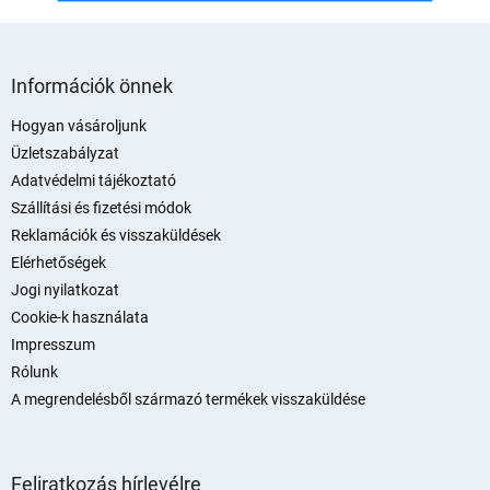
L
á
Információk önnek
b
l
Hogyan vásároljunk
é
Üzletszabályzat
c
Adatvédelmi tájékoztató
Szállítási és fizetési módok
Reklamációk és visszaküldések
Elérhetőségek
Jogi nyilatkozat
Cookie-k használata
Impresszum
Rólunk
A megrendelésből származó termékek visszaküldése
Feliratkozás hírlevélre