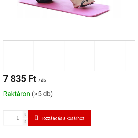
7 835 Ft
/ db
Egységár:
Raktáron
(>5 db)
Hozzáadás a kosárhoz