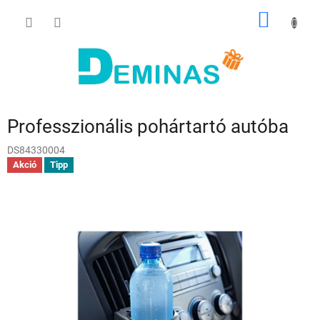
Ugrás
KOSÁR
a
fő
tartalomhoz
Professzionális pohártartó autóba
DS84330004
Akció
Tipp