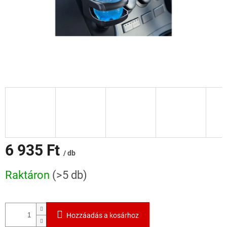
6 935 Ft
/ db
Egységár:
Raktáron
(>5 db)
Hozzáadás a kosárhoz