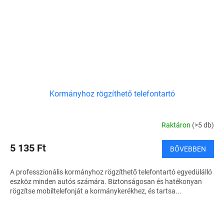
Kormányhoz rögzíthető telefontartó
Raktáron
(>5 db)
5 135 Ft
BŐVEBBEN
A professzionális kormányhoz rögzíthető telefontartó egyedülálló
eszköz minden autós számára. Biztonságosan és hatékonyan
rögzítse mobiltelefonját a kormánykerékhez, és tartsa...