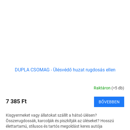
DUPLA CSOMAG - Ülésvédő huzat rugdosás ellen
Raktáron
(>5 db)
7 385 Ft
BŐVEBBEN
Kisgyermeket vagy állatokat szállít a hátsó ülésen?
Összerugdossák, karcolják és piszkítják az üléseket? Hosszú
élettartamú, stílusos és tartós megoldást keres autója