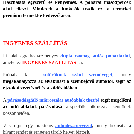
Használata egyszerű és kényelmes. A poharát másodpercek
alatt elteszi. Mindezek a funkciók teszik ezt a terméket
prémium termékké kedvező áron.
INGYENES SZÁLLÍTÁS
Itt talál egy kedvezményes
dupla csomag autós pohártartót
,
amelyhez
INGYENES SZÁLLÍTÁS
jár.
Próbálja ki a
sofőröknek szánt szemüveget
,
amely
megakadályozza az elvakulást a szembejövő autóktól, segít az
éjszakai vezetésnél és a ködös időben.
A
párásodásgátló mikroszálas autóablak tisztító
segít megelőzni
az autó ablakok párásodását
a speciális mikroszálas kendőnek
köszönhetően.
Vásároljon egy praktikus
autóülés-szervezőt
,
amely biztosítja a
kívánt rendet és rengeteg tároló helyet biztosít.