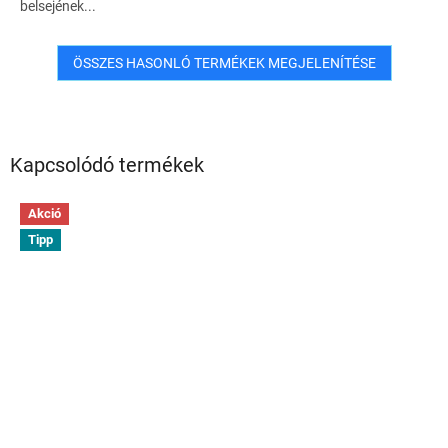
belsejének...
ÖSSZES HASONLÓ TERMÉKEK MEGJELENÍTÉSE
Kapcsolódó termékek
Akció
Tipp