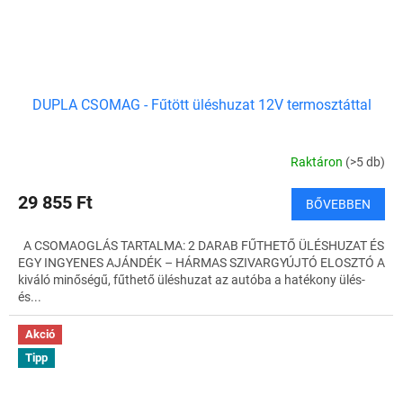
DUPLA CSOMAG - Fűtött üléshuzat 12V termosztáttal
Raktáron
(>5 db)
29 855 Ft
BŐVEBBEN
A CSOMAOGLÁS TARTALMA: 2 DARAB FŰTHETŐ ÜLÉSHUZAT ÉS
EGY INGYENES AJÁNDÉK – HÁRMAS SZIVARGYÚJTÓ ELOSZTÓ A
kiváló minőségű, fűthető üléshuzat az autóba a hatékony ülés-
és...
Akció
Tipp