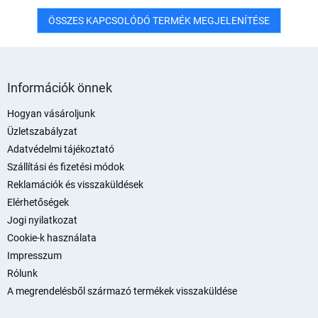
ÖSSZES KAPCSOLÓDÓ TERMÉK MEGJELENÍTÉSE
L
á
Információk önnek
b
l
Hogyan vásároljunk
é
Üzletszabályzat
c
Adatvédelmi tájékoztató
Szállítási és fizetési módok
Reklamációk és visszaküldések
Elérhetőségek
Jogi nyilatkozat
Cookie-k használata
Impresszum
Rólunk
A megrendelésből származó termékek visszaküldése