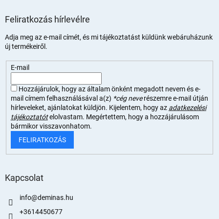
Feliratkozás hírlevélre
Adja meg az e-mail címét, és mi tájékoztatást küldünk webáruházunk
új termékeiről.
E-mail
Hozzájárulok, hogy az általam önként megadott nevem és e-
mail címem felhasználásával a(z)
*cég neve
részemre e-mail útján
hírleveleket, ajánlatokat küldjön. Kijelentem, hogy az
adatkezelési
tájékoztatót
elolvastam. Megértettem, hogy a hozzájárulásom
bármikor visszavonhatom.
FELIRATKOZÁS
Kapcsolat
info
@
deminas.hu
+3614450677