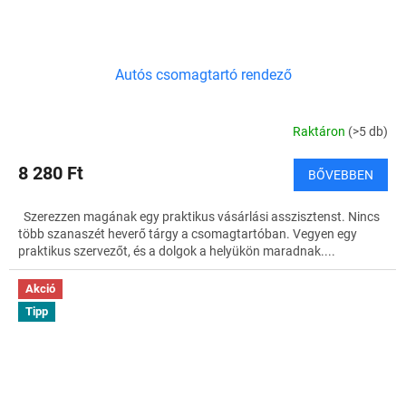
Autós csomagtartó rendező
Raktáron
(>5 db)
8 280 Ft
BŐVEBBEN
Szerezzen magának egy praktikus vásárlási asszisztenst. Nincs
több szanaszét heverő tárgy a csomagtartóban. Vegyen egy
praktikus szervezőt, és a dolgok a helyükön maradnak....
Akció
Tipp