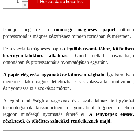
Hozzáadás a kosárhoz
Ismerje meg ezt a
minőségi mágneses papírt
otthoni
professzionális mágnes készítéshez minden formában és méretben.
Ez a speciális mágneses papír
a
legtöbb nyomtatóhoz, különösen
lézernyomtatókhoz alkalmas.
Gond nélkül használhatja
otthonában és professzionális nyomtatójában egyaránt.
A papír elég erős, ugyanakkor könnyen vágható.
Így bármilyen
méretű és alakú mágnest létrehozhat. Csak válassza ki a motívumot,
és nyomtassa ki a szokásos módon.
A legjobb minőségű anyagoknak és a szabadalmaztatott gyártási
technológiának köszönhetően a nyomtatótól függően a lehető
legjobb minőségű nyomtatás érhető el.
A fényképek élesek,
részletesek és tökéletes színekkel rendelkeznek majd.