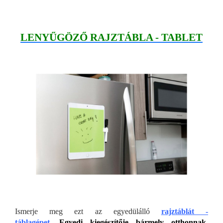
LENYŰGÖZŐ RAJZTÁBLA - TABLET
Ismerje meg ezt az egyedülálló
rajztáblát -
táblagépet
.
Egyedi kiegészítője bármely otthonnak,