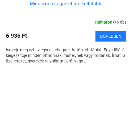
Minőségi felragasztható krétatábla
Raktáron
(>5 db)
6 935 Ft
BŐVEBBEN
Ismerje meg ezt az egyedi felragasztható krétatáblát. Egyedülálló
kiegészítője minden otthonnak, műhelynek vagy irodának. Írhat rá
üzeneteket, gyerekek rajzolhatnak rá, vagy...