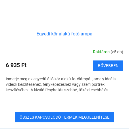
Egyedi kör alakú fotólámpa
Raktáron
(>5 db)
6 935 Ft
BŐVEBBEN
Ismerje meg az egyedülálló kör alakú fotólámpát, amely ideális
videók készítéséhez, fényképezéshez vagy szelfi portrék
készítéséhez. A kiváló fényhatás szebbé, tökéletesebbé és...
ÖSSZES KAPCSOLÓDÓ TERMÉK MEGJELENÍTÉSE