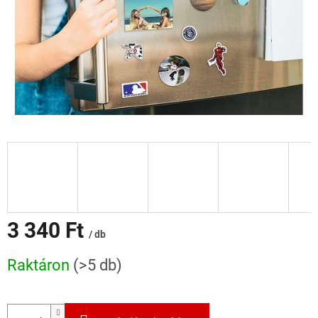
3 340 Ft
/ db
Egységár:
Raktáron
(>5 db)