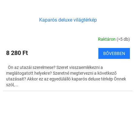
Kaparós deluxe világtérkép
Raktáron
(>5 db)
8 280 Ft
BŐVEBBEN
Ön az utazái szerelmese? Szeret visszaemlékezni a
meglátogatott helyekre? Szeretné megtervezni a következő
utazásait? Akkor ez az egyedülálló kaparós deluxe térkép Önnek
szól,...