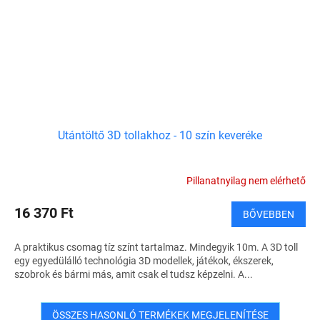
Utántöltő 3D tollakhoz - 10 szín keveréke
Pillanatnyilag nem elérhető
16 370 Ft
BŐVEBBEN
A praktikus csomag tíz színt tartalmaz. Mindegyik 10m. A 3D toll
egy egyedülálló technológia 3D modellek, játékok, ékszerek,
szobrok és bármi más, amit csak el tudsz képzelni. A...
ÖSSZES HASONLÓ TERMÉKEK MEGJELENÍTÉSE