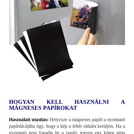
HOGYAN KELL HASZNÁLNI A
MÁGNESES PAPÍROKAT
Használati utasítás:
Helyezze a mágneses papírt a nyomtató
papírtálcájába úgy, hogy a kép a fehér oldalra kerüljön. Ha a
nyomtató nem fogadja be a papírt, tegyen egy köteg sima