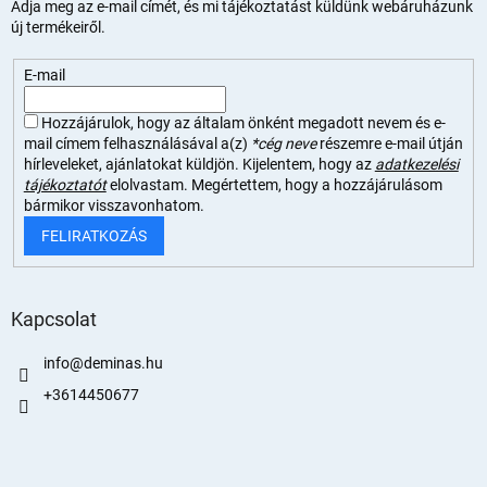
Adja meg az e-mail címét, és mi tájékoztatást küldünk webáruházunk
új termékeiről.
E-mail
Hozzájárulok, hogy az általam önként megadott nevem és e-
mail címem felhasználásával a(z)
*cég neve
részemre e-mail útján
hírleveleket, ajánlatokat küldjön. Kijelentem, hogy az
adatkezelési
tájékoztatót
elolvastam. Megértettem, hogy a hozzájárulásom
bármikor visszavonhatom.
FELIRATKOZÁS
Kapcsolat
info
@
deminas.hu
+3614450677