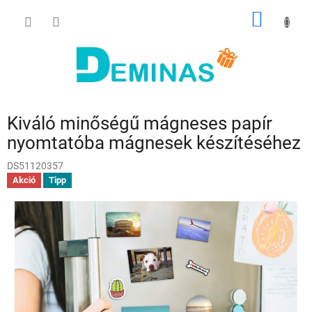
Ugrás
KOSÁR
a
fő
tartalomhoz
Kiváló minőségű mágneses papír
nyomtatóba mágnesek készítéséhez
DS51120357
Akció
Tipp