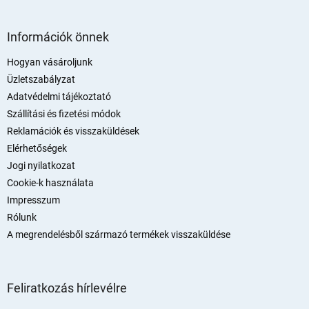
L
á
Információk önnek
b
l
Hogyan vásároljunk
é
Üzletszabályzat
c
Adatvédelmi tájékoztató
Szállítási és fizetési módok
Reklamációk és visszaküldések
Elérhetőségek
Jogi nyilatkozat
Cookie-k használata
Impresszum
Rólunk
A megrendelésből származó termékek visszaküldése
Feliratkozás hírlevélre