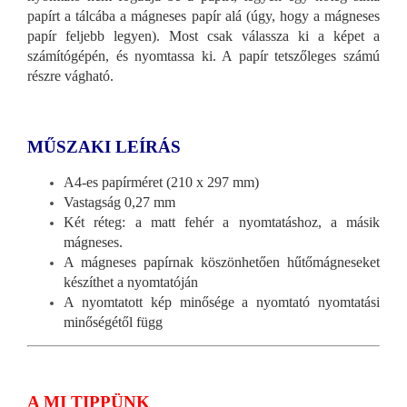
papírt a tálcába a mágneses papír alá (úgy, hogy a mágneses
papír feljebb legyen). Most csak válassza ki a képet a
számítógépén, és nyomtassa ki. A papír tetszőleges számú
részre vágható.
MŰSZAKI LEÍRÁS
A4-es papírméret (210 x 297 mm)
Vastagság 0,27 mm
Két réteg: a matt fehér a nyomtatáshoz, a másik
mágneses.
A mágneses papírnak köszönhetően hűtőmágneseket
készíthet a nyomtatóján
A nyomtatott kép minősége a nyomtató nyomtatási
minőségétől függ
A MI TIPPÜNK