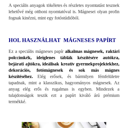
A speciális anyagok tökéletes és részletes nyomtatást tesznek
lehetővé még otthoni nyomtatóval is. Mágnesei olyan profin
fognak kinézni, mint egy fotóstúdióból.
HOL HASZNÁLHAT MÁGNESES PAPÍRT
Ez a speciális mágneses papír
alkalmas mágnesek, raktári
polccímkék, ideiglenes táblák készítésére autókra,
bejárati ajtókra, ideálisak kreatív gyermekprojektekhez,
dekorációs, fotómágnesek és sok más mágnes
készítéséhez.
Elég erősek, és bármilyen fémfelületre
tapadnak, mint a klasszikus, hagyományos mágnesek. Az
anyag elég erős és rugalmas is egyben. Mindezek a
tulajdonságok teszik ezt a papírt kiváló árú prémium
termékké.