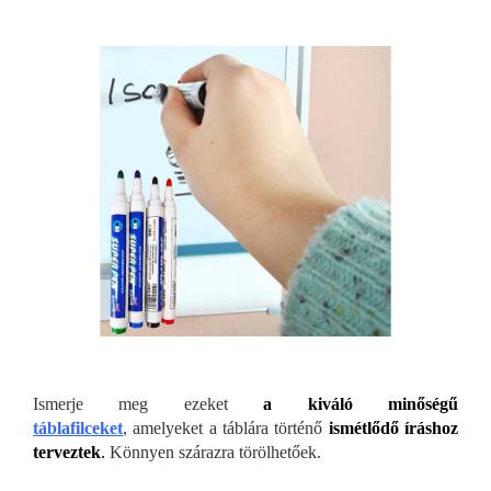
Ismerje meg ezeket
a kiváló minőségű
táblafilceket
, amelyeket a táblára történő
ismétlődő íráshoz
terveztek
.
Könnyen szárazra törölhetőek.