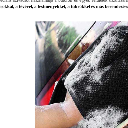
eciális szivacsot használhatja a bútorok és egyéb felületek tisztításá
rokkal, a tévével, a festményekkel, a tükrökkel és más berendezéss