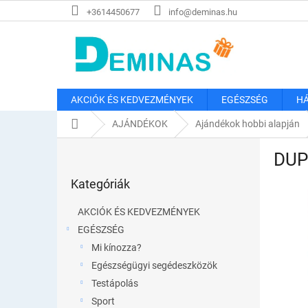
Ugrás
+3614450677
info@deminas.hu
a
fő
tartalomhoz
AKCIÓK ÉS KEDVEZMÉNYEK
EGÉSZSÉG
HÁ
Kezdőlap
AJÁNDÉKOK
Ajándékok hobbi alapján
O
DUP
l
Kategóriák
d
Kategóriák
átugrása
a
l
AKCIÓK ÉS KEDVEZMÉNYEK
s
EGÉSZSÉG
ó
Mi kínozza?
p
a
Egészségügyi segédeszközök
n
Testápolás
e
Sport