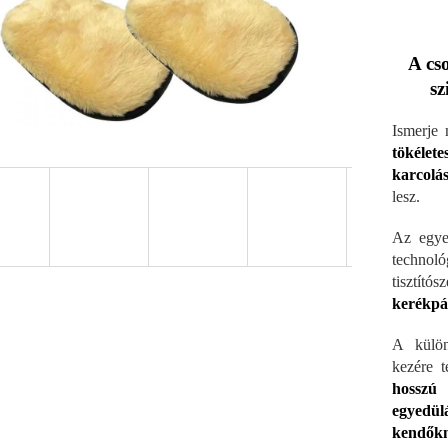
A cs
sz
Ismerje
tökélete
karcolá
lesz.
Az egyed
technoló
tisztítós
kerékpár
A külön
kezére t
hosszú 
egyedü
kendőkn