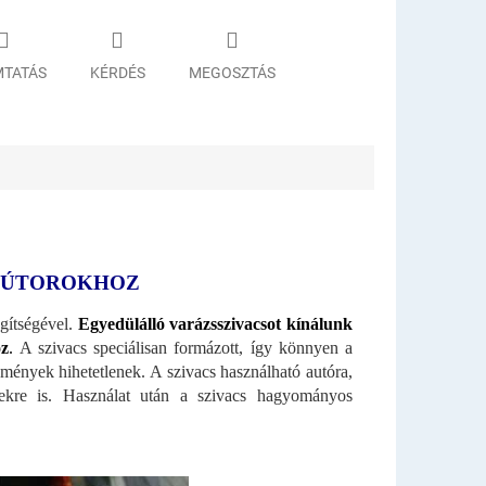
TATÁS
KÉRDÉS
MEGOSZTÁS
 BÚTOROKHOZ
gítségével.
Egyedülálló varázsszivacsot kínálunk
oz
.
A szivacs speciálisan formázott, így könnyen a
edmények hihetetlenek. A szivacs használható autóra,
etekre is. Használat után a szivacs hagyományos