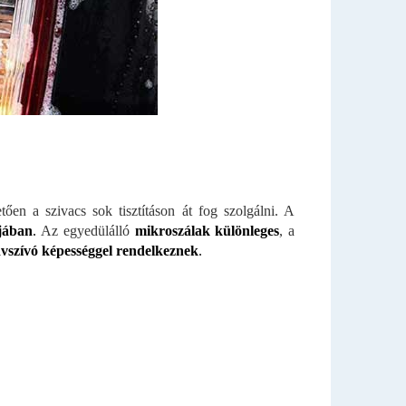
ően a szivacs sok tisztításon át fog szolgálni. A
ójában
.
Az egyedülálló
mikroszálak különleges
, a
vszívó képességgel rendelkeznek
.