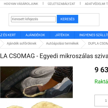
HOGYAN VÁSÁROLJUNK
ÜZLETSZABÁLYZAT
ADATVÉDELMI 
KERESÉS
Z ÉS KERT
AJÁNDÉKOK
JÁTÉKOK
INGYENES SZÁLLÍ
Ajándék sofőröknek
Autóápolási termékek
DUPLA CSOMA
LA CSOMAG - Egyedi mikroszálas sziv
9 6
Egységár
Rakt