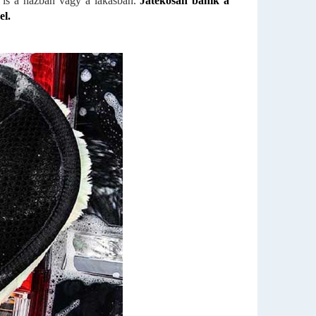
ra is a házban vagy a lakásban.
Játékosan bánik a
el.