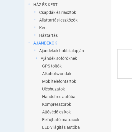
l
HÁZ ÉS KERT
Csapdák és riasztók
Állattartási eszközök
Kert
Háztartás
AJÁNDÉKOK
Ajándékok hobbi alapján
Ajándék sofőröknek
GPS töltők
Alkoholszondák
Mobiltelefontartók
Üléshuzatok
Handsfree autóba
Kompresszorok
Ajtóvédő csíkok
Felfújható matracok
LED világítás autóba