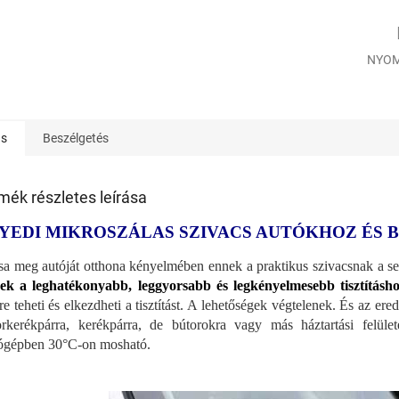
NYOM
ás
Beszélgetés
mék részletes leírása
YEDI MIKROSZÁLAS SZIVACS AUTÓKHOZ ÉS
a meg autóját otthona kényelmében ennek a praktikus szivacsnak a se
k a leghatékonyabb, leggyorsabb és legkényelmesebb tisztításh
re teheti és elkezdheti a tisztítást. A lehetőségek végtelenek. És az er
rkerékpárra, kerékpárra, de bútorokra vagy más háztartási felül
gépben 30°C-on mosható.