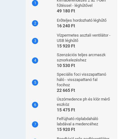
klímaberendezés 2 az 1-ben
fűtéssel - léghűtővel
49 180 Ft
Erőteljes hordozható léghűtő
16 240 Ft
Vízpermetes asztali ventilátor -
USB léghűtő
15 920 Ft
Szenzációs teljes arcmaszk
sznorkelezéshez
10 530 Ft
Speciális foci visszapattanó
háló - visszapattanó fal
focihoz
22 665 Ft
Úszómedence ph és klór mérő
eszköz
15 475 Ft
Felfújható röplabdaháló
labdával a medencéhez
15 920 Ft
Rendkívül erős padlóventilátor