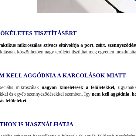
TÖKÉLETES TISZTÍTÁSÉRT
aktikus mikroszálas szivacs eltávolítja a port, zsírt, szennyeződést
akításnak köszönhetően nagy területet tisztíthat meg egyetlen mozdulatta
M KELL AGGÓDNIA A KARCOLÁSOK MIATT
eciális mikroszálak
nagyon kíméletesek a felületekkel
,
ugyanakko
okkal és egyéb szennyeződésekkel szemben. Így
nem kell aggódnia, ho
ás felületeket.
THON IS HASZNÁLHATJA