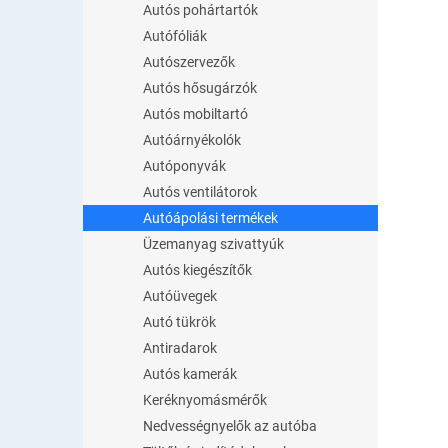
Autós pohártartók
Autófóliák
Autószervezők
Autós hősugárzók
Autós mobiltartó
Autóárnyékolók
Autóponyvák
Autós ventilátorok
Autóápolási termékek
Üzemanyag szivattyúk
Autós kiegészítők
Autóüvegek
Autó tükrök
Antiradarok
Autós kamerák
Keréknyomásmérők
Nedvességnyelők az autóba