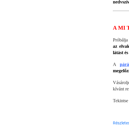
nedvszív
A MI 
Próbálja
az elvak
látást é
A
párá
megelőz
Vásárolj
kívánt re
Tekintse
Részlete