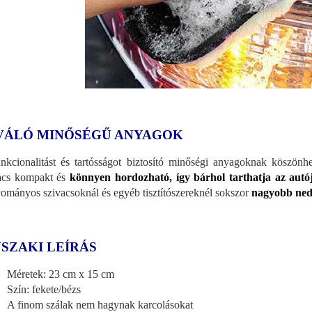
VÁLÓ MINŐSÉGŰ ANYAGOK
nkcionalitást és tartósságot biztosító minőségi anyagoknak köszönhet
acs kompakt és
könnyen hordozható, így bárhol tarthatja az aut
ományos szivacsoknál és egyéb tisztítószereknél sokszor
nagyobb ned
SZAKI LEÍRÁS
Méretek: 23 cm x 15 cm
Szín: fekete/bézs
A finom szálak nem hagynak karcolásokat