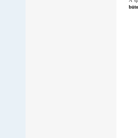
A sp
búto