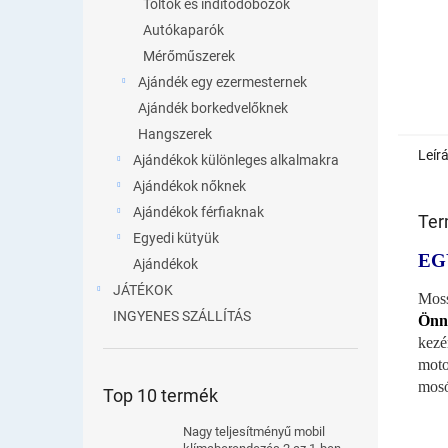
Töltők és indítódobozok
Autókaparók
Mérőműszerek
Ajándék egy ezermesternek
Ajándék borkedvelőknek
Hangszerek
Leír
Ajándékok különleges alkalmakra
Ajándékok nőknek
Ajándékok férfiaknak
Ter
Egyedi kütyük
EG
Ajándékok
JÁTÉKOK
Moss
INGYENES SZÁLLÍTÁS
Önne
kezé
moto
mosó
Top 10 termék
Nagy teljesítményű mobil