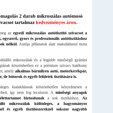
omagolás 2 darab mikroszálas autómosó
ivacsot tartalmaz
kedvezményes áron.
 meg az
egyedi mikroszálas autótisztító szivacsot a
s, egyszerű, gyors és professzionális autótisztításhoz
sok nélkül
.
Autója pillanatok alatt makulátlanul tiszta
ülálló mikroszálak és a legjobb minőségű gyártási
giának köszönhetően ez a prémium szivacs hatékony
zer, amely
alkalmas bármilyen autó, motorkerékpár,
, de bútorok és egyéb felületek tisztítására is.
leges kialakításnak köszönhetően kényelmesen a
eheti, így nem fog lecsúszni. A
minőségi anyagok
élettartamot biztosítanak
a sok tisztításhoz.
Az
lálló mikroszálak különleges, a hagyományos
él és egyéb tisztítószereknél sokszor nagyobb