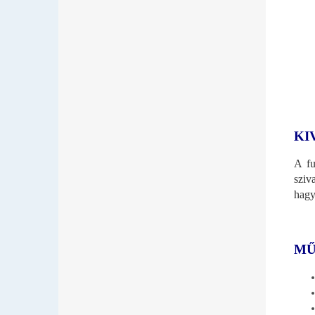
KI
A fu
sziv
hagy
MŰ