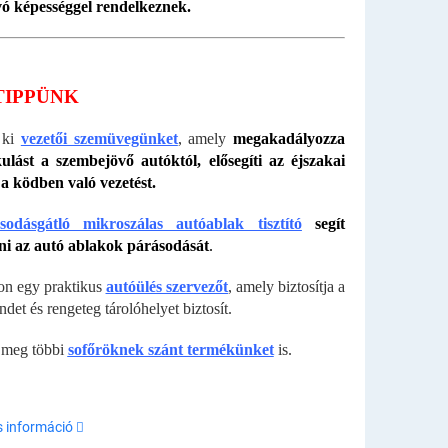
ó képességgel rendelkeznek.
TIPPÜNK
 ki
vezetői szemüvegünket
, amely
megakadályozza
ulást a szembejövő autóktól, elősegíti az éjszakai
s a ködben való vezetést.
sodásgátló mikroszálas autóablak tisztító
segít
ni az autó ablakok párásodását
.
on egy praktikus
autóülés szervezőt
, amely biztosítja a
ndet és rengeteg tárolóhelyet biztosít.
 meg többi
sofőröknek szánt termékünket
is.
s információ