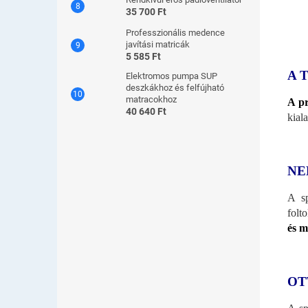
35 700 Ft
Professzionális medence
javítási matricák
5 585 Ft
A 
Elektromos pumpa SUP
deszkákhoz és felfújható
matracokhoz
A pr
40 640 Ft
kial
NE
A sp
folt
és m
OT