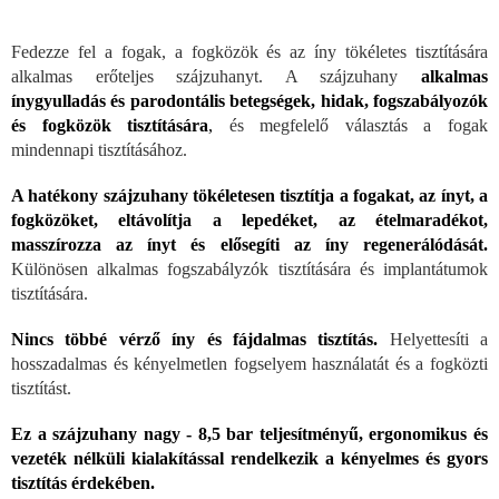
Fedezze fel a fogak, a fogközök és az íny tökéletes tisztítására
alkalmas erőteljes szájzuhanyt. A szájzuhany
alkalmas
ínygyulladás és parodontális betegségek, hidak, fogszabályozók
és fogközök tisztítására
,
és megfelelő választás a fogak
mindennapi tisztításához.
A hatékony szájzuhany tökéletesen tisztítja a fogakat, az ínyt, a
fogközöket, eltávolítja a lepedéket, az ételmaradékot,
masszírozza az ínyt és elősegíti az íny regenerálódását.
Különösen alkalmas fogszabályzók tisztítására és implantátumok
tisztítására.
Nincs többé vérző íny és fájdalmas tisztítás.
Helyettesíti a
hosszadalmas és kényelmetlen fogselyem használatát és a fogközti
tisztítást.
Ez a szájzuhany nagy - 8,5 bar teljesítményű, ergonomikus és
vezeték nélküli kialakítással rendelkezik a kényelmes és gyors
tisztítás érdekében.