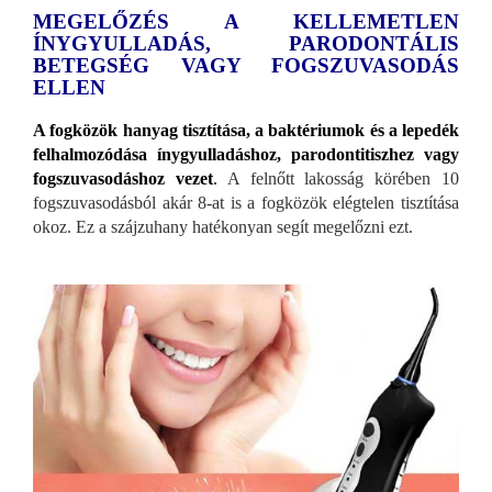
MEGELŐZÉS A KELLEMETLEN
ÍNYGYULLADÁS, PARODONTÁLIS
BETEGSÉG VAGY FOGSZUVASODÁS
ELLEN
A fogközök hanyag tisztítása, a baktériumok és a lepedék
felhalmozódása ínygyulladáshoz, parodontitiszhez vagy
fogszuvasodáshoz vezet
.
A felnőtt lakosság körében 10
fogszuvasodásból akár 8-at is a fogközök elégtelen tisztítása
okoz. Ez a szájzuhany hatékonyan segít megelőzni ezt.