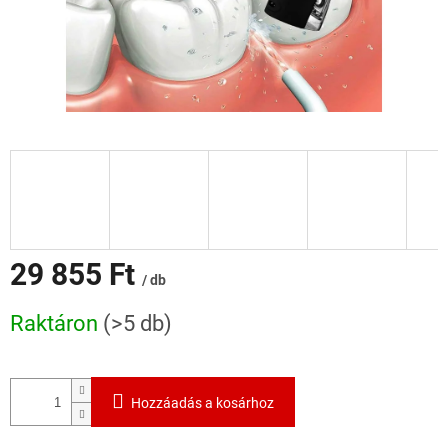
29 855 Ft
/ db
Egységár:
Raktáron
(>5 db)
Hozzáadás a kosárhoz