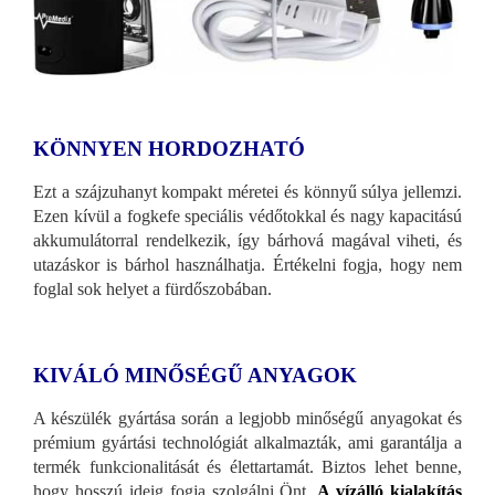
KÖNNYEN HORDOZHATÓ
Ezt a szájzuhanyt kompakt méretei és könnyű súlya jellemzi.
Ezen kívül a fogkefe speciális védőtokkal és nagy kapacitású
akkumulátorral rendelkezik, így bárhová magával viheti, és
utazáskor is bárhol használhatja. Értékelni fogja, hogy nem
foglal sok helyet a fürdőszobában.
KIVÁLÓ MINŐSÉGŰ ANYAGOK
A készülék gyártása során a legjobb minőségű anyagokat és
prémium gyártási technológiát alkalmazták, ami garantálja a
termék funkcionalitását és élettartamát. Biztos lehet benne,
hogy hosszú ideig fogja szolgálni Önt.
A vízálló kialakítás