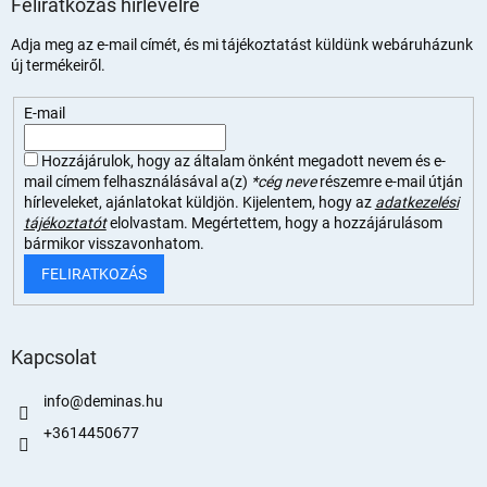
Feliratkozás hírlevélre
Adja meg az e-mail címét, és mi tájékoztatást küldünk webáruházunk
új termékeiről.
E-mail
Hozzájárulok, hogy az általam önként megadott nevem és e-
mail címem felhasználásával a(z)
*cég neve
részemre e-mail útján
hírleveleket, ajánlatokat küldjön. Kijelentem, hogy az
adatkezelési
tájékoztatót
elolvastam. Megértettem, hogy a hozzájárulásom
bármikor visszavonhatom.
FELIRATKOZÁS
Kapcsolat
info
@
deminas.hu
+3614450677