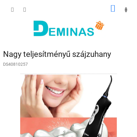
Ugrás
KOSÁR
a
fő
tartalomhoz
Nagy teljesítményű szájzuhany
DS40810257