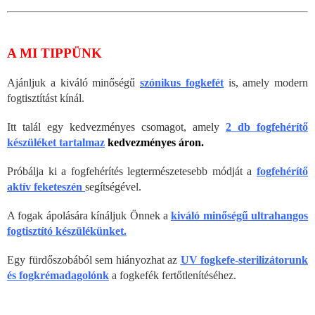
A MI TIPPÜNK
Ajánljuk a kiváló minőségű
szónikus fogkefét
is, amely modern
fogtisztítást kínál.
Itt talál egy kedvezményes csomagot, amely
2 db fogfehérítő
készüléket tartalmaz
kedvezményes áron.
Próbálja ki a fogfehérítés legtermészetesebb módját a
fogfehérítő
aktív feketeszén
segítségével.
A fogak ápolására kínáljuk Önnek a
kiváló minőségű ultrahangos
fogtisztító készülékünket.
Egy fürdőszobából sem hiányozhat az
UV fogkefe-sterilizátorunk
és fogkrémadagolónk
a fogkefék fertőtlenítéséhez.