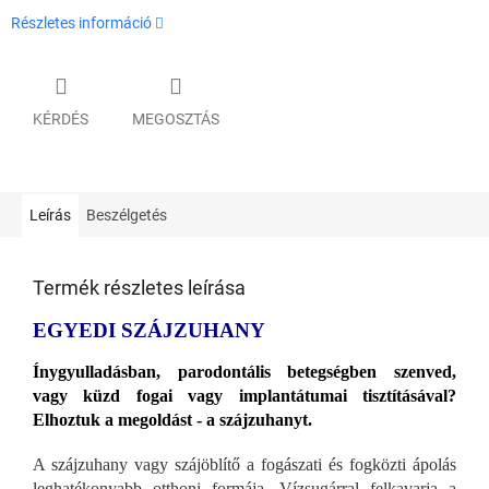
Részletes információ
KÉRDÉS
MEGOSZTÁS
Leírás
Beszélgetés
Termék részletes leírása
EGYEDI SZÁJZUHANY
Ínygyulladásban, parodontális betegségben szenved,
vagy küzd fogai vagy implantátumai tisztításával?
Elhoztuk a megoldást - a szájzuhanyt.
A szájzuhany vagy szájöblítő a fogászati és fogközti ápolás
leghatékonyabb otthoni formája. Vízsugárral felkavarja a