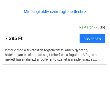
Minőségi aktív szén fogfehérítéshez
Raktáron
(>5 db)
7 385 Ft
BŐVEBBEN
Ismerje meg a feketeszén fogfehérítést, amely gyorsan,
hatékonyan és alaposan segít fehéríteni a fogakat. A fogrém
mellett használja ezt a fogfehérítő szenet is minden nap, és...