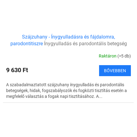
Szájzuhany - Ínygyulladásra és fájdalomra,
parodontitiszre
Ínygyulladás és parodontális betegség
esetén
Raktáron
(>5 db)
9 630 Ft
BŐVEBBEN
A szabadalmaztatott szájzuhany ínygyulladás és parodontális
betegségek, hidak, fogszabályozók és fogközti tisztítás esetén a
megfelelő választás a fogak napi tisztításához. A...