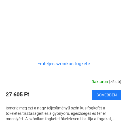
Erőteljes szónikus fogkefe
Raktáron
(>5 db)
27 605 Ft
BŐVEBBEN
Ismerje meg ezt a nagy teljesítményű szónikus fogkefét a
tökéletes tisztaságért és a gyönyörű, egészséges és fehér
mosolyért. A szónikus fogkefe tökéletesen tisztítja a fogakat,...