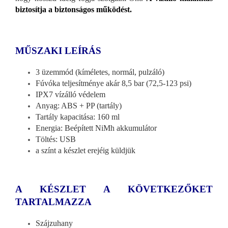
biztosítja a biztonságos működést.
MŰSZAKI LEÍRÁS
3 üzemmód (kíméletes, normál, pulzáló)
Fúvóka teljesítménye akár 8,5 bar (72,5-123 psi)
IPX7 vízálló védelem
Anyag: ABS + PP (tartály)
Tartály kapacitása: 160 ml
Energia: Beépített NiMh akkumulátor
Töltés: USB
a színt a készlet erejéig küldjük
A KÉSZLET A KÖVETKEZŐKET
TARTALMAZZA
Szájzuhany