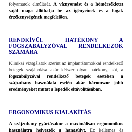
folyamatok elmúlását.
A víznyomást és a hőmérsékletet
saját maga állíthatja be az igényeinek és a fogak
érzékenységének megfelelően.
RENDKÍVÜL HATÉKONY A
FOGSZABÁLYZÓVAL RENDELKEZŐK
SZÁMÁRA
Klinikai vizsgálatok szerint az implantátumokkal rendelkező
betegek szájápolása akár kétszer olyan hatékony, sőt, a
fogszabályzóval rendelkező betegek esetében a
szájzuhany használata esetén akár háromszor jobb
eredményeket mutat a lepedék eltávolításában.
ERGONOMIKUS KIALAKÍTÁS
A szájzuhany gyártásakor a maximálisan ergonomikus
használatra helyezték a hangsúlyt.
Ez kellemes és