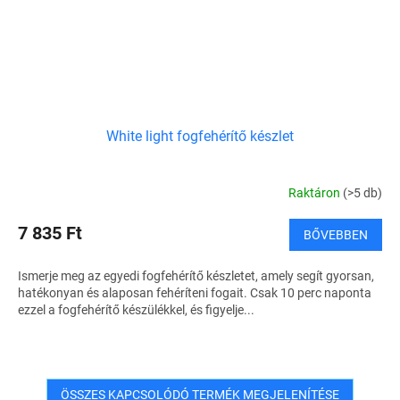
White light fogfehérítő készlet
Raktáron
(>5 db)
7 835 Ft
BŐVEBBEN
Ismerje meg az egyedi fogfehérítő készletet, amely segít gyorsan,
hatékonyan és alaposan fehéríteni fogait. Csak 10 perc naponta
ezzel a fogfehérítő készülékkel, és figyelje...
ÖSSZES KAPCSOLÓDÓ TERMÉK MEGJELENÍTÉSE