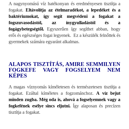
A nagynyomású víz hatékonyan és eredményesen tisztítja a
fogakat.
Eltávolítja az ételmaradékot, a lepedéket és a
baktériumokat, így segít megvédeni a fogakat a
fogszuvasodástól, az ínygyulladástól és a
fogágybetegségtől.
Egyszerűen így segíthet abban, hogy
erős és egészséges fogai legyenek. Ez a készülék felnőttek és
gyermekek számára egyaránt alkalmas.
ALAPOS TISZTÍTÁS, AMIRE SEMMILYEN
FOGKEFE VAGY FOGSELYEM NEM
KÉPES
A magas víznyomás kíméletesen és természetesen tisztítja a
fogakat. Ezáltal kíméletes a fogzománchoz.
A víz bejut
minden zugba. Még oda is, ahová a fogselyemnek vagy a
fogkefének esélye sincs eljutni.
Így alaposan és precízen
tisztítja a fogakat.