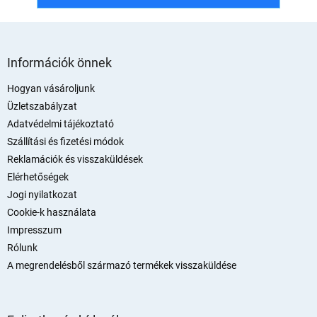
L
á
Információk önnek
b
l
Hogyan vásároljunk
é
Üzletszabályzat
c
Adatvédelmi tájékoztató
Szállítási és fizetési módok
Reklamációk és visszaküldések
Elérhetőségek
Jogi nyilatkozat
Cookie-k használata
Impresszum
Rólunk
A megrendelésből származó termékek visszaküldése