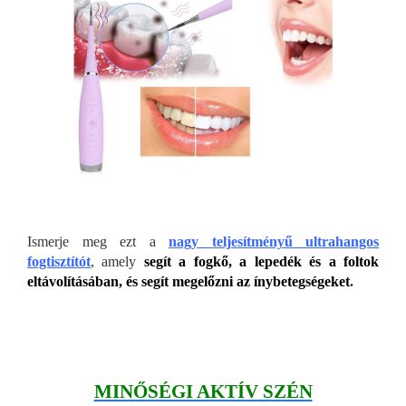
Ismerje meg ezt a
nagy teljesítményű ultrahangos
fogtisztítót
, amely
segít a fogkő, a lepedék és a foltok
eltávolításában, és segít megelőzni az ínybetegségeket
.
MINŐSÉGI AKTÍV SZÉN