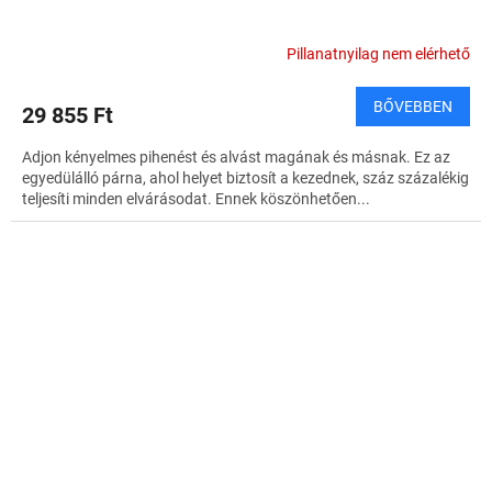
Pillanatnyilag nem elérhető
BŐVEBBEN
29 855 Ft
Adjon kényelmes pihenést és alvást magának és másnak. Ez az
egyedülálló párna, ahol helyet biztosít a kezednek, száz százalékig
teljesíti minden elvárásodat. Ennek köszönhetően...