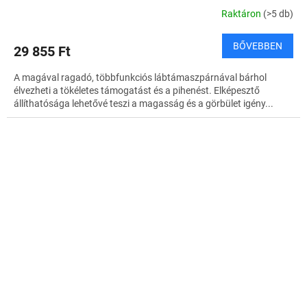
Raktáron
(>5 db)
BŐVEBBEN
29 855 Ft
A magával ragadó, többfunkciós lábtámaszpárnával bárhol
élvezheti a tökéletes támogatást és a pihenést. Elképesztő
állíthatósága lehetővé teszi a magasság és a görbület igény...