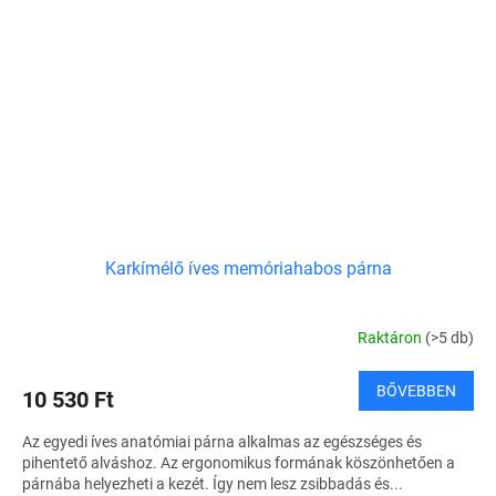
Karkímélő íves memóriahabos párna
Raktáron
(>5 db)
BŐVEBBEN
10 530 Ft
Az egyedi íves anatómiai párna alkalmas az egészséges és
pihentető alváshoz. Az ergonomikus formának köszönhetően a
párnába helyezheti a kezét. Így nem lesz zsibbadás és...