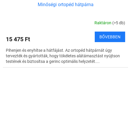
Minőségi ortopéd hátpárna
Raktáron
(>5 db)
BŐVEBBEN
15 475 Ft
Pihenjen és enyhítse a hátfájást. Az ortopéd hátpárnát úgy
tervezték és gyártották, hogy tökéletes alátámasztást nyújtson
testének és biztosítsa a gerinc optimális helyzetét....