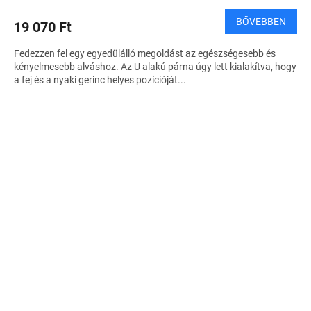
BŐVEBBEN
19 070 Ft
Fedezzen fel egy egyedülálló megoldást az egészségesebb és
kényelmesebb alváshoz. Az U alakú párna úgy lett kialakítva, hogy
a fej és a nyaki gerinc helyes pozícióját...