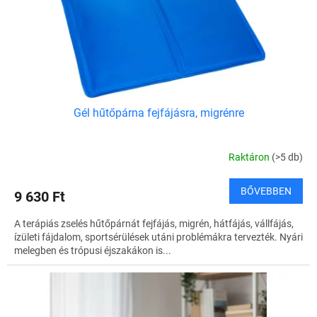
e
l
i
s
t
á
j
a
Gél hűtőpárna fejfájásra, migrénre
Raktáron
(>5 db)
BŐVEBBEN
9 630 Ft
A terápiás zselés hűtőpárnát fejfájás, migrén, hátfájás, vállfájás,
ízületi fájdalom, sportsérülések utáni problémákra tervezték. Nyári
melegben és trópusi éjszakákon is...