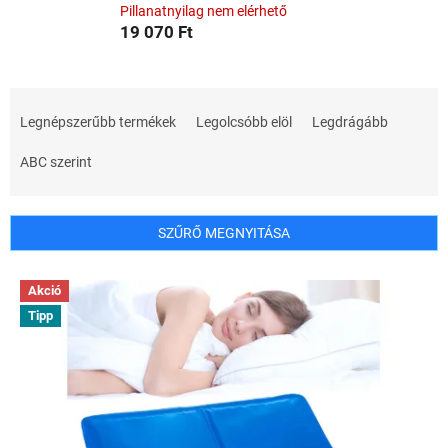
Pillanatnyilag nem elérhető
19 070 Ft
T
e
Legnépszerűbb termékek
Legolcsóbb elöl
Legdrágább
r
m
ABC szerint
é
k
e
SZŰRŐ MEGNYITÁSA
k
r
T
Akció
e
e
n
Tipp
r
d
m
e
é
z
k
é
e
s
k