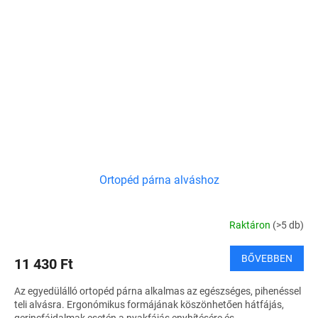
Ortopéd párna alváshoz
Raktáron
(>5 db)
BŐVEBBEN
11 430 Ft
Az egyedülálló ortopéd párna alkalmas az egészséges, pihenéssel
teli alvásra. Ergonómikus formájának köszönhetően hátfájás,