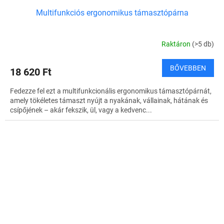
Multifunkciós ergonomikus támasztópárna
Raktáron
(>5 db)
BŐVEBBEN
18 620 Ft
Fedezze fel ezt a multifunkcionális ergonomikus támasztópárnát,
amely tökéletes támaszt nyújt a nyakának, vállainak, hátának és
csípőjének – akár fekszik, ül, vagy a kedvenc...