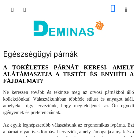
Ugrás
KOSÁR
a
fő
tartalomhoz
Egészségügyi párnák
A TÖKÉLETES PÁRNÁT KERESI, AMELY
ALÁTÁMASZTJA A TESTÉT ÉS ENYHÍTI A
FÁJDALMAT?
Ne keressen tovább és tekintse meg az orvosi párnákból álló
kollekciónkat! Választékunkban többféle stílust és anyagot talál,
amelyeket úgy terveztünk, hogy megfeleljenek az Ön egyedi
igényeinek és preferenciáinak.
Az egyik legnépszerűbb választásunk az ergonomikus ívpárna. Ezt
a párnát olyan íves formával tervezték, amely támogatja a nyak és a