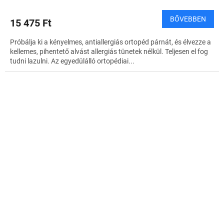
BŐVEBBEN
15 475 Ft
Próbálja ki a kényelmes, antiallergiás ortopéd párnát, és élvezze a
kellemes, pihentető alvást allergiás tünetek nélkül. Teljesen el fog
tudni lazulni. Az egyedülálló ortopédiai...