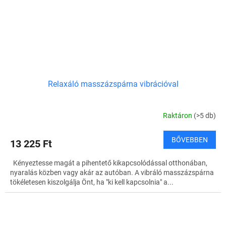
Relaxáló masszázspárna vibrációval
Raktáron
(>5 db)
BŐVEBBEN
13 225 Ft
Kényeztesse magát a pihentető kikapcsolódással otthonában,
nyaralás közben vagy akár az autóban. A vibráló masszázspárna
tökéletesen kiszolgálja Önt, ha "ki kell kapcsolnia" a...