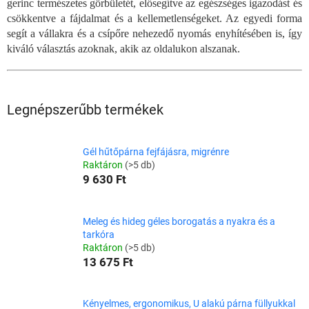
gerinc természetes görbületét, elősegítve az egészséges igazodást és
csökkentve a fájdalmat és a kellemetlenségeket. Az egyedi forma
segít a vállakra és a csípőre nehezedő nyomás enyhítésében is, így
kiváló választás azoknak, akik az oldalukon alszanak.
Legnépszerűbb termékek
Gél hűtőpárna fejfájásra, migrénre
Raktáron
(>5 db)
9 630 Ft
Meleg és hideg géles borogatás a nyakra és a
tarkóra
Raktáron
(>5 db)
13 675 Ft
Kényelmes, ergonomikus, U alakú párna füllyukkal