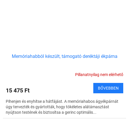
Memóriahabból készült, támogató deréktáji ékpárna
Pillanatnyilag nem elérhető
BŐVEBBEN
15 475 Ft
Pihenjen és enyhítse a hátfájást. A memóriahabos ágyékpárnát
úgy tervezték és gyártották, hogy tökéletes alátámasztást
nyújtson testének és biztosítsa a gerinc optimális...