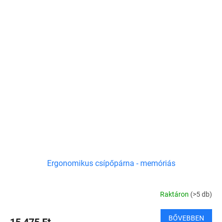
Ergonomikus csípőpárna - memóriás
Raktáron
(>5 db)
BŐVEBBEN
15 475 Ft