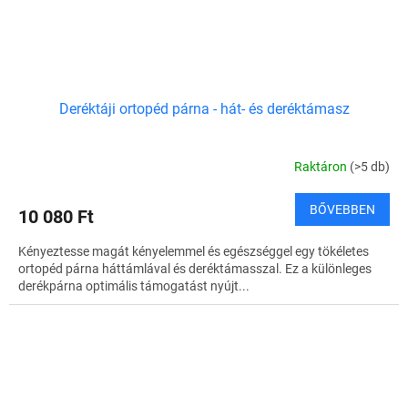
Deréktáji ortopéd párna - hát- és deréktámasz
Raktáron
(>5 db)
BŐVEBBEN
10 080 Ft
Kényeztesse magát kényelemmel és egészséggel egy tökéletes
ortopéd párna háttámlával és deréktámasszal. Ez a különleges
derékpárna optimális támogatást nyújt...