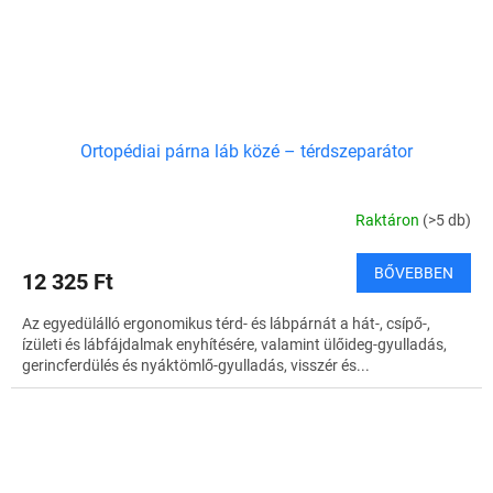
Ortopédiai párna láb közé – térdszeparátor
Raktáron
(>5 db)
BŐVEBBEN
12 325 Ft
Az egyedülálló ergonomikus térd- és lábpárnát a hát-, csípő-,
ízületi és lábfájdalmak enyhítésére, valamint ülőideg-gyulladás,
gerincferdülés és nyáktömlő-gyulladás, visszér és...