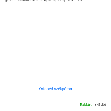
gerincfájdalmak esetén a nyakfájás enyhítésére és...
Ortopéd székpárna
Raktáron
(>5 db)