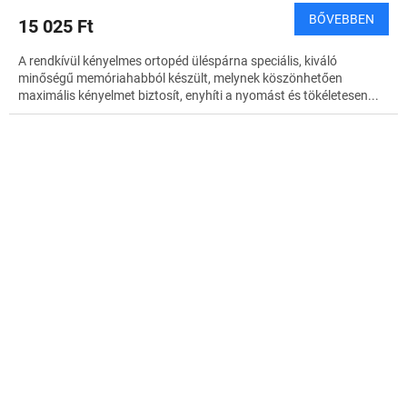
BŐVEBBEN
15 025 Ft
A rendkívül kényelmes ortopéd üléspárna speciális, kiváló
minőségű memóriahabból készült, melynek köszönhetően
maximális kényelmet biztosít, enyhíti a nyomást és tökéletesen...