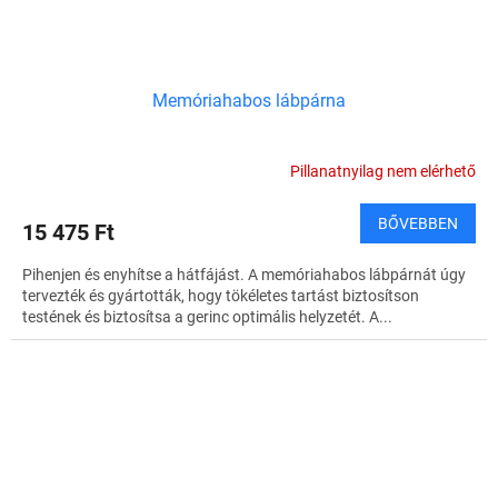
Memóriahabos lábpárna
Pillanatnyilag nem elérhető
BŐVEBBEN
15 475 Ft
Pihenjen és enyhítse a hátfájást. A memóriahabos lábpárnát úgy
tervezték és gyártották, hogy tökéletes tartást biztosítson
testének és biztosítsa a gerinc optimális helyzetét. A...