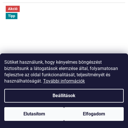
Akció
Tipp
Sütiket használunk, hogy kényelmes böngészést
biztosítsunk a látogatások elemzése által, folyamatosan
fejlesztve az oldal funkcionalitását, teljesítményét és
használhatóságát.
További információk
Beállítások
Memóriahabos, ortopédiai, anatómiai párna
Elutasítom
Elfogadom
Raktáron
(>5 db)