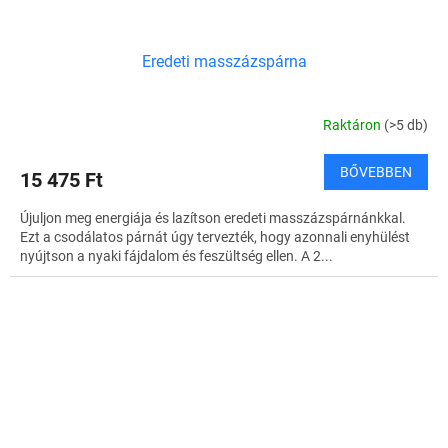
Eredeti masszázspárna
Raktáron
(>5 db)
BŐVEBBEN
15 475 Ft
Újuljon meg energiája és lazítson eredeti masszázspárnánkkal.
Ezt a csodálatos párnát úgy tervezték, hogy azonnali enyhülést
nyújtson a nyaki fájdalom és feszültség ellen. A 2...