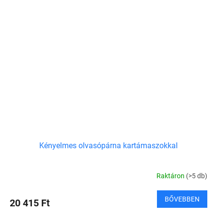
Kényelmes olvasópárna kartámaszokkal
Raktáron
(>5 db)
BŐVEBBEN
20 415 Ft