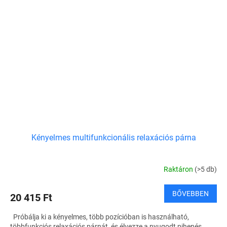
Kényelmes multifunkcionális relaxációs párna
Raktáron
(>5 db)
BŐVEBBEN
20 415 Ft
Próbálja ki a kényelmes, több pozícióban is használható,
többfunkciós relaxációs párnát, és élvezze a nyugodt pihenés