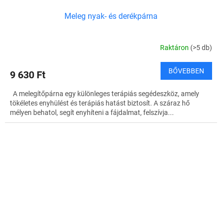
Meleg nyak- és derékpárna
Raktáron
(>5 db)
BŐVEBBEN
9 630 Ft
A melegítőpárna egy különleges terápiás segédeszköz, amely
tökéletes enyhülést és terápiás hatást biztosít. A száraz hő
mélyen behatol, segít enyhíteni a fájdalmat, felszívja...