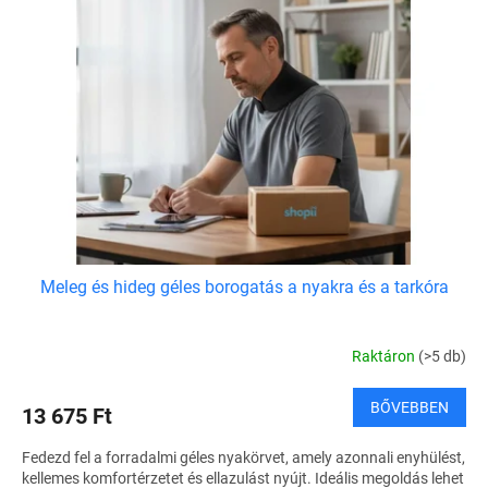
Meleg és hideg géles borogatás a nyakra és a tarkóra
Raktáron
(>5 db)
BŐVEBBEN
13 675 Ft
Fedezd fel a forradalmi géles nyakörvet, amely azonnali enyhülést,
kellemes komfortérzetet és ellazulást nyújt. Ideális megoldás lehet