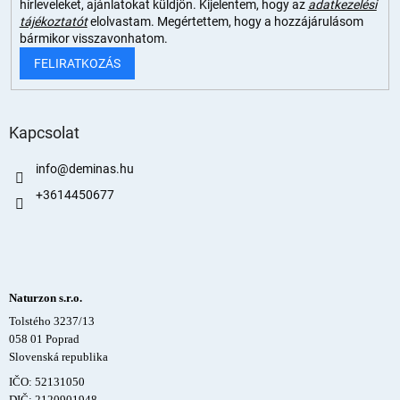
hírleveleket, ajánlatokat küldjön. Kijelentem, hogy az
adatkezelési
tájékoztatót
elolvastam. Megértettem, hogy a hozzájárulásom
bármikor visszavonhatom.
FELIRATKOZÁS
Kapcsolat
info
@
deminas.hu
+3614450677
Naturzon s.r.o.
Tolstého 3237/13
058 01 Poprad
Slovenská republika
IČO: 52131050
DIČ: 2120901948