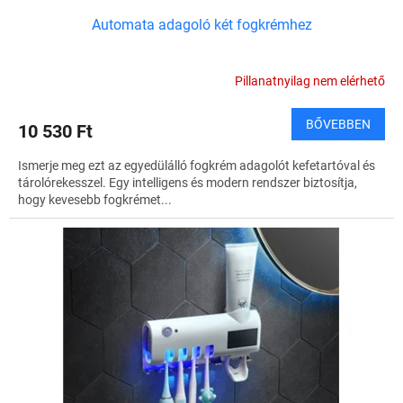
a
Automata adagoló két fogkrémhez
Pillanatnyilag nem elérhető
BŐVEBBEN
10 530 Ft
Ismerje meg ezt az egyedülálló fogkrém adagolót kefetartóval és
tárolórekesszel. Egy intelligens és modern rendszer biztosítja,
hogy kevesebb fogkrémet...