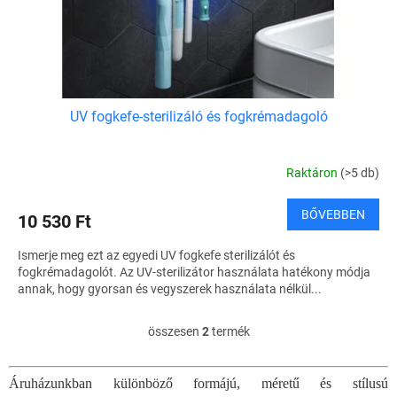
UV fogkefe-sterilizáló és fogkrémadagoló
Raktáron
(>5 db)
BŐVEBBEN
10 530 Ft
Ismerje meg ezt az egyedi UV fogkefe sterilizálót és
fogkrémadagolót. Az UV-sterilizátor használata hatékony módja
annak, hogy gyorsan és vegyszerek használata nélkül...
összesen
2
termék
L
i
s
Áruházunkban különböző formájú, méretű és stílusú
t