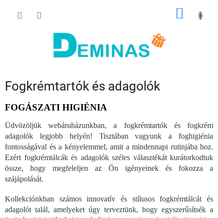
Ugrás
KOSÁR
a
fő
tartalomhoz
Fogkrémtartók és adagolók
FOGÁSZATI HIGIÉNIA
Üdvözöljük webáruházunkban, a fogkrémtartók és fogkrém
adagolók legjobb helyén! Tisztában vagyunk a foghigiénia
fontosságával és a kényelemmel, amit a mindennapi rutinjába hoz.
Ezért fogkrémtálcák és adagolók széles választékát kurátorkodtuk
össze, hogy megfeleljen az Ön igényeinek és fokozza a
szájápolását.
Kollekciónkban számos innovatív és stílusos fogkrémtálcát és
adagolót talál, amelyeket úgy terveztünk, hogy egyszerűsítsék a