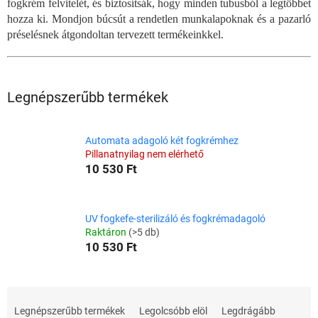
fogkrém felvitelét, és biztosítsák, hogy minden tubusból a legtöbbet
hozza ki. Mondjon búcsút a rendetlen munkalapoknak és a pazarló
préselésnek átgondoltan tervezett termékeinkkel.
Legnépszerűbb termékek
Automata adagoló két fogkrémhez
Pillanatnyilag nem elérhető
10 530 Ft
UV fogkefe-sterilizáló és fogkrémadagoló
Raktáron
(>5 db)
10 530 Ft
T
e
Legnépszerűbb termékek
Legolcsóbb elöl
Legdrágább