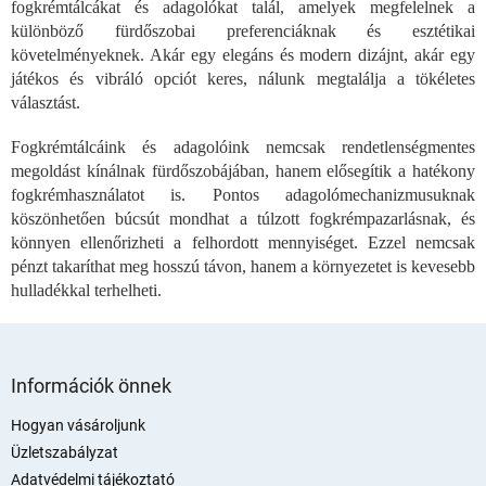
fogkrémtálcákat és adagolókat talál, amelyek megfelelnek a
a
i
különböző fürdőszobai preferenciáknak és esztétikai
r
követelményeknek. Akár egy elegáns és modern dizájnt, akár egy
á
játékos és vibráló opciót keres, nálunk megtalálja a tökéletes
n
választást.
y
í
Fogkrémtálcáink és adagolóink nemcsak rendetlenségmentes
t
megoldást kínálnak fürdőszobájában, hanem elősegítik a hatékony
á
fogkrémhasználatot is. Pontos adagolómechanizmusuknak
s
e
köszönhetően búcsút mondhat a túlzott fogkrémpazarlásnak, és
l
könnyen ellenőrizheti a felhordott mennyiséget. Ezzel nemcsak
e
pénzt takaríthat meg hosszú távon, hanem a környezetet is kevesebb
m
hulladékkal terhelheti.
e
i
L
á
Információk önnek
b
l
Hogyan vásároljunk
é
Üzletszabályzat
c
Adatvédelmi tájékoztató