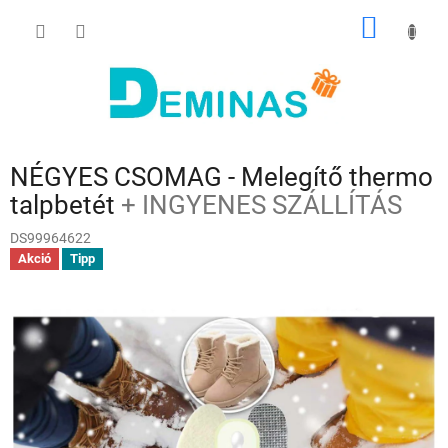
Ugrás
KOSÁR
a
fő
tartalomhoz
NÉGYES CSOMAG - Melegítő thermo
talpbetét
+ INGYENES SZÁLLÍTÁS
DS99964622
Akció
Tipp