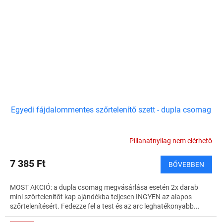
Egyedi fájdalommentes szőrtelenítő szett - dupla csomag
Pillanatnyilag nem elérhető
7 385 Ft
BŐVEBBEN
MOST AKCIÓ: a dupla csomag megvásárlása esetén 2x darab
mini szőrtelenítőt kap ajándékba teljesen INGYEN az alapos
szőrtelenítésért. Fedezze fel a test és az arc leghatékonyabb...