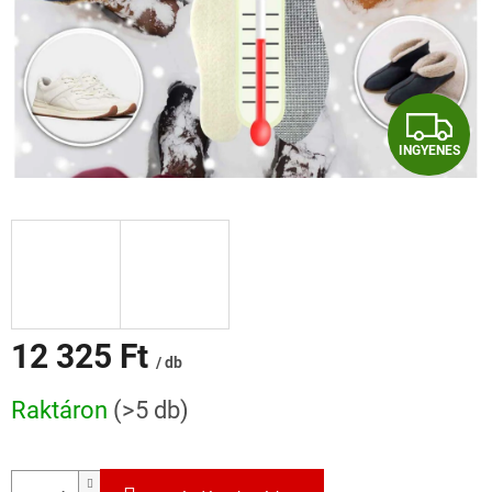
I
INGYENES
N
G
Y
E
N
12 325 Ft
/ db
E
Egységár:
Raktáron
(>5 db)
S