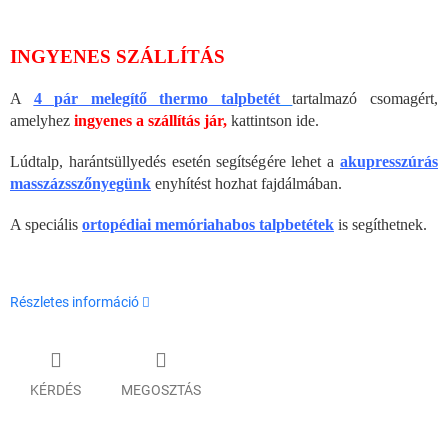
INGYENES SZÁLLÍTÁS
A
4 pár melegítő thermo talpbetét
tartalmazó csomagért,
amelyhez
ingyenes a szállítás jár,
kattintson ide.
Lúdtalp, harántsüllyedés esetén segítségére lehet a
akupresszúrás
masszázsszőnyegünk
enyhítést hozhat fajdálmában.
A speciális
ortopédiai memóriahabos talpbetétek
is segíthetnek.
Részletes információ
KÉRDÉS
MEGOSZTÁS