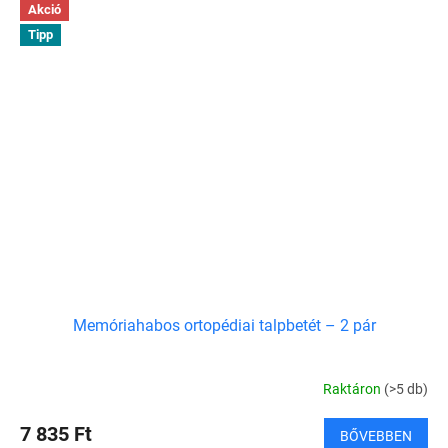
Akció
Tipp
Memóriahabos ortopédiai talpbetét – 2 pár
Raktáron
(>5 db)
7 835 Ft
BŐVEBBEN