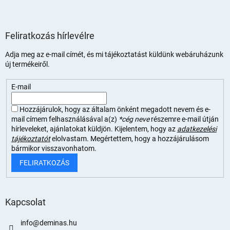
Feliratkozás hírlevélre
Adja meg az e-mail címét, és mi tájékoztatást küldünk webáruházunk
új termékeiről.
E-mail
Hozzájárulok, hogy az általam önként megadott nevem és e-
mail címem felhasználásával a(z)
*cég neve
részemre e-mail útján
hírleveleket, ajánlatokat küldjön. Kijelentem, hogy az
adatkezelési
tájékoztatót
elolvastam. Megértettem, hogy a hozzájárulásom
bármikor visszavonhatom.
FELIRATKOZÁS
Kapcsolat
info
@
deminas.hu