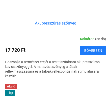
Akupresszúrás szőnyeg
Raktáron
(>5 db)
17 720 Ft
BŐVEBBEN
Használja a természet erejét a test tisztítására akupresszúrás
kavicsszőnyeggel. A masszázsszőnyeg a lábak
reflexmasszázsára és a talpak reflexpontjainak stimulálására
készült,...
Akció
Tipp