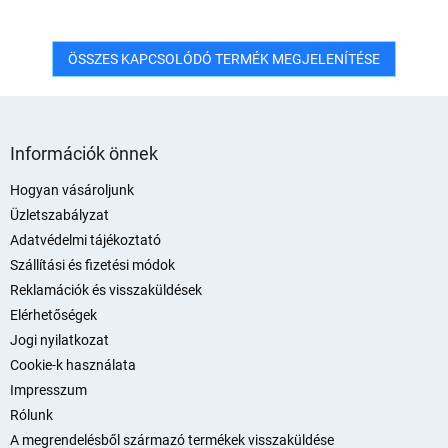
ÖSSZES KAPCSOLÓDÓ TERMÉK MEGJELENÍTÉSE
L
á
Információk önnek
b
l
Hogyan vásároljunk
é
Üzletszabályzat
c
Adatvédelmi tájékoztató
Szállítási és fizetési módok
Reklamációk és visszaküldések
Elérhetőségek
Jogi nyilatkozat
Cookie-k használata
Impresszum
Rólunk
A megrendelésből származó termékek visszaküldése