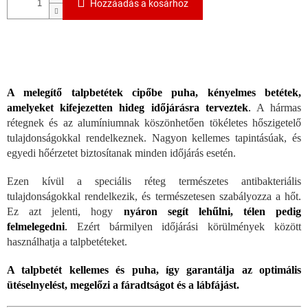
Hozzáadás a kosárhoz
A melegítő talpbetétek cipőbe puha, kényelmes betétek,
amelyeket kifejezetten hideg időjárásra terveztek
.
A hármas
rétegnek és az alumíniumnak köszönhetően tökéletes hőszigetelő
tulajdonságokkal rendelkeznek. Nagyon kellemes tapintásúak, és
egyedi hőérzetet biztosítanak minden időjárás esetén.
Ezen kívül a speciális réteg természetes antibakteriális
tulajdonságokkal rendelkezik, és természetesen szabályozza a hőt.
Ez azt jelenti, hogy
nyáron segít lehűlni, télen pedig
felmelegedni
.
Ezért bármilyen időjárási körülmények között
használhatja a talpbetéteket.
A talpbetét kellemes és puha, így garantálja az optimális
ütéselnyelést, megelőzi a fáradtságot és a lábfájást.