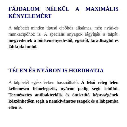
FÁJDALOM NÉLKÜL A MAXIMÁLIS
KÉNYELEMÉRT
A talpbetét minden típusú cipőhöz alkalmas, még nyári-és
munkacipőhöz is. A speciális anyagok lágyítják a talpát,
megvédenek a bőrkeményedéstől, égéstől, fáradtságtól és
lábfájdalomtól.
TÉLEN ÉS NYÁRON IS HORDHATJA
A talpbetét egész évben használható.
A felső réteg télen
kellemesen felmelegszik, nyáron pedig segít lehűlni.
Természetes antibakteriális és öntisztító képességének
köszönhetően segít a nemkívánatos szagok és a lábgomba
ellen is.