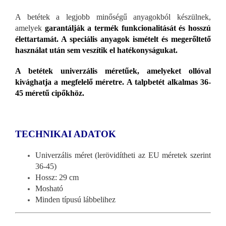
A betétek a legjobb minőségű anyagokból készülnek,
amelyek
garantálják a termék funkcionalitását és hosszú
élettartamát. A speciális anyagok ismételt és megerőltető
használat után sem veszítik el hatékonyságukat.
A betétek univerzális méretűek, amelyeket ollóval
kivághatja a megfelelő méretre. A talpbetét alkalmas 36-
45 méretű cipőkhöz.
TECHNIKAI ADATOK
Univerzális méret (lerövidítheti az EU méretek szerint
36-45)
Hossz: 29 cm
Mosható
Minden típusú lábbelihez