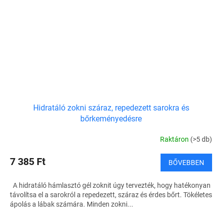
Hidratáló zokni száraz, repedezett sarokra és
bőrkeményedésre
Raktáron
(>5 db)
7 385 Ft
BŐVEBBEN
A hidratáló hámlasztó gél zoknit úgy tervezték, hogy hatékonyan
távolítsa el a sarokról a repedezett, száraz és érdes bőrt. Tökéletes
ápolás a lábak számára. Minden zokni...