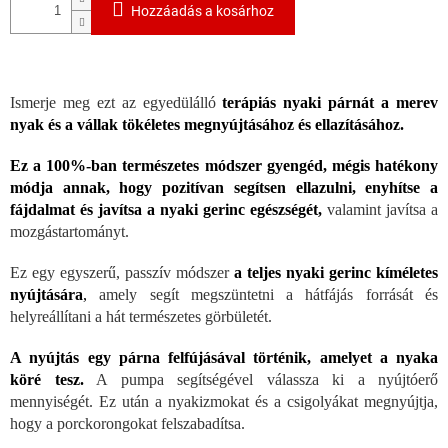
Hozzáadás a kosárhoz
Ismerje meg ezt az egyedülálló
terápiás nyaki párnát a merev
nyak és a vállak tökéletes megnyújtásához és ellazításához.
Ez a 100%-ban természetes módszer gyengéd, mégis hatékony
módja annak, hogy pozitívan segítsen ellazulni, enyhítse a
fájdalmat és javítsa a nyaki gerinc egészségét,
valamint javítsa a
mozgástartományt.
Ez egy egyszerű, passzív módszer
a teljes nyaki gerinc kíméletes
nyújtására
,
amely segít megszüntetni a hátfájás forrását és
helyreállítani a hát természetes görbületét.
A nyújtás egy párna felfújásával történik, amelyet a nyaka
köré tesz.
A pumpa segítségével válassza ki a nyújtóerő
mennyiségét. Ez után a nyakizmokat és a csigolyákat megnyújtja,
hogy a porckorongokat felszabadítsa.