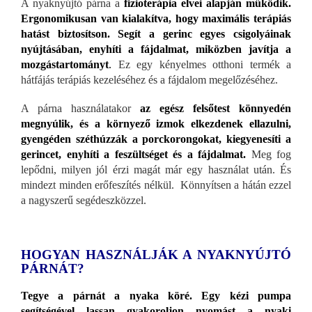
A nyaknyújtó párna a
fizioterápia elvei alapján működik.
Ergonomikusan van kialakítva, hogy maximális terápiás
hatást biztosítson. Segít a gerinc egyes csigolyáinak
nyújtásában, enyhíti a fájdalmat, miközben javítja a
mozgástartományt
.
Ez egy kényelmes otthoni termék a
hátfájás terápiás kezeléséhez és a fájdalom megelőzéséhez.
A párna használatakor
az egész felsőtest könnyedén
megnyúlik, és a környező izmok elkezdenek ellazulni,
gyengéden széthúzzák a porckorongokat, kiegyenesíti a
gerincet, enyhíti a feszültséget és a fájdalmat.
Meg fog
lepődni, milyen jól érzi magát már egy használat után. És
mindezt minden erőfeszítés nélkül. Könnyítsen a hátán ezzel
a nagyszerű segédeszközzel.
HOGYAN HASZNÁLJÁK A NYAKNYÚJTÓ
PÁRNÁT?
Tegye a párnát a nyaka köré. Egy kézi pumpa
segítségével lassan gyakoroljon nyomást a nyaki