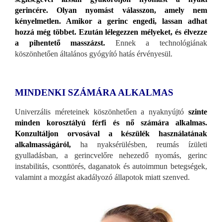
gerincére. Olyan nyomást válasszon, amely nem
kényelmetlen. Amikor a gerinc engedi, lassan adhat
hozzá még többet. Ezután lélegezzen mélyeket, és élvezze
a pihentető masszázst.
Ennek a technológiának
köszönhetően általános gyógyító hatás érvényesül.
MINDENKI SZÁMÁRA ALKALMAS
Univerzális méreteinek köszönhetően a nyaknyújtó
szinte
minden korosztályú férfi és nő számára alkalmas.
Konzultáljon orvosával a készülék használatának
alkalmasságáról,
ha nyaksérülésben, reumás ízületi
gyulladásban, a gerincvelőre nehezedő nyomás, gerinc
instabilitás, csonttörés, daganatok és autoimmun betegségek,
valamint a mozgást akadályozó állapotok miatt szenved.