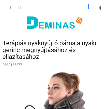
Ugrás
KOSÁR
a
fő
tartalomhoz
Terápiás nyaknyújtó párna a nyaki
gerinc megnyújtásához és
ellazításához
DS62165277