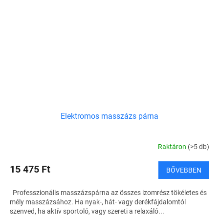
Elektromos masszázs párna
Raktáron
(>5 db)
15 475 Ft
BŐVEBBEN
Professzionális masszázspárna az összes izomrész tökéletes és
mély masszázsához. Ha nyak-, hát- vagy derékfájdalomtól
szenved, ha aktív sportoló, vagy szereti a relaxáló...