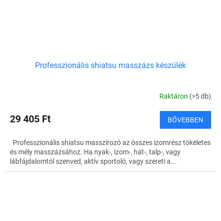
Professzionális shiatsu masszázs készülék
Raktáron
(>5 db)
29 405 Ft
BŐVEBBEN
Professzionális shiatsu masszírozó az összes izomrész tökéletes
és mély masszázsához. Ha nyak-, izom-, hát-, talp-, vagy
lábfájdalomtól szenved, aktív sportoló, vagy szereti a...