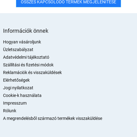
ÖSSZES KAPCSOLÓDÓ TERMÉK MEGJELENÍTÉSE
L
á
Információk önnek
b
l
Hogyan vásároljunk
é
Üzletszabályzat
c
Adatvédelmi tájékoztató
Szállítási és fizetési módok
Reklamációk és visszaküldések
Elérhetőségek
Jogi nyilatkozat
Cookie-k használata
Impresszum
Rólunk
A megrendelésből származó termékek visszaküldése