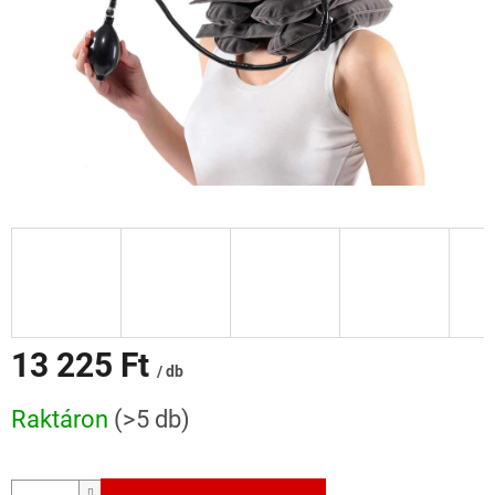
13 225 Ft
/ db
Egységár:
Raktáron
(>5 db)