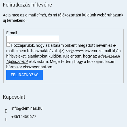
Feliratkozás hírlevélre
Adja meg az e-mail címét, és mi tájékoztatást küldünk webáruházunk
új termékeiről.
E-mail
Hozzájárulok, hogy az általam önként megadott nevem és e-
mail címem felhasználásával a(z)
*cég neve
részemre e-mail útján
hírleveleket, ajánlatokat küldjön. Kijelentem, hogy az
adatkezelési
tájékoztatót
elolvastam. Megértettem, hogy a hozzájárulásom
bármikor visszavonhatom.
FELIRATKOZÁS
Kapcsolat
info
@
deminas.hu
+3614450677