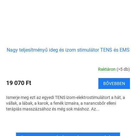
Nagy teljesítményű ideg és izom stimulátor TENS és EMS
Raktáron
(>5 db)
19 070 Ft
BŐVEBBEN
Ismerje meg ezt az egyedi TENS izom-elektrostimulátort a hát, a
vállak, a lábak, a karok, a fenék izmaira, a narancsbőr elleni
terápiás masszázsához és még sok máshoz. Az...