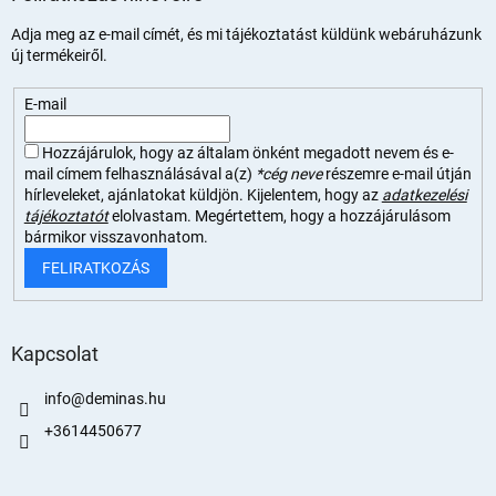
Adja meg az e-mail címét, és mi tájékoztatást küldünk webáruházunk
új termékeiről.
E-mail
Hozzájárulok, hogy az általam önként megadott nevem és e-
mail címem felhasználásával a(z)
*cég neve
részemre e-mail útján
hírleveleket, ajánlatokat küldjön. Kijelentem, hogy az
adatkezelési
tájékoztatót
elolvastam. Megértettem, hogy a hozzájárulásom
bármikor visszavonhatom.
FELIRATKOZÁS
Kapcsolat
info
@
deminas.hu
+3614450677