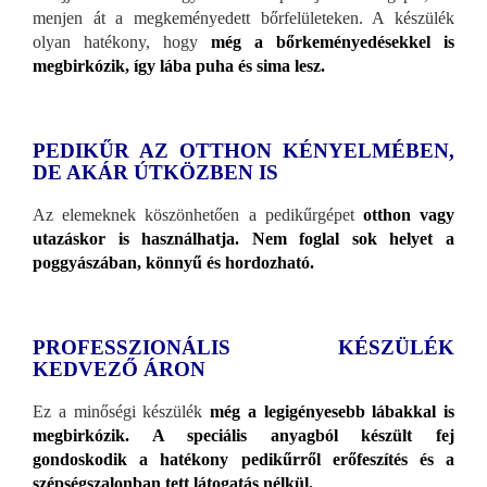
menjen át a megkeményedett bőrfelületeken. A készülék
olyan hatékony, hogy
még a bőrkeményedésekkel is
megbirkózik, így lába puha és sima lesz.
PEDIKŰR AZ OTTHON KÉNYELMÉBEN,
DE AKÁR ÚTKÖZBEN IS
Az elemeknek köszönhetően a pedikűrgépet
otthon vagy
utazáskor is használhatja. Nem foglal sok helyet a
poggyászában, könnyű és hordozható.
PROFESSZIONÁLIS KÉSZÜLÉK
KEDVEZŐ ÁRON
Ez a minőségi készülék
még a legigényesebb lábakkal is
megbirkózik. A speciális anyagból készült fej
gondoskodik a hatékony pedikűrről erőfeszítés és a
szépségszalonban tett látogatás nélkül.