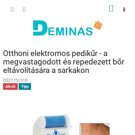
Ugrás
KOSÁR
a
fő
tartalomhoz
Otthoni elektromos pedikűr - a
megvastagodott és repedezett bőr
eltávolítására a sarkakon
DS27751510
Akció
Tipp