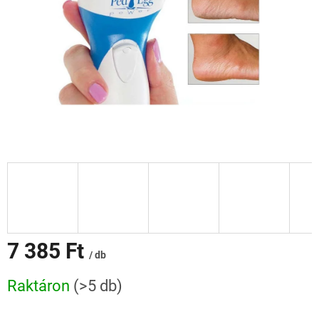
7 385 Ft
/ db
Egységár:
Raktáron
(>5 db)