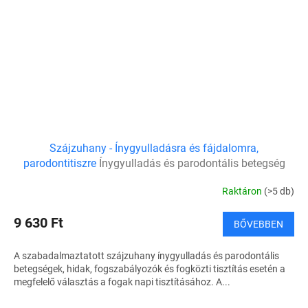
Szájzuhany - Ínygyulladásra és fájdalomra,
parodontitiszre
Ínygyulladás és parodontális betegség
esetén
Raktáron
(>5 db)
9 630 Ft
BŐVEBBEN
A szabadalmaztatott szájzuhany ínygyulladás és parodontális
betegségek, hidak, fogszabályozók és fogközti tisztítás esetén a
megfelelő választás a fogak napi tisztításához. A...