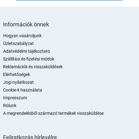
L
á
Információk önnek
b
l
Hogyan vásároljunk
é
Üzletszabályzat
c
Adatvédelmi tájékoztató
Szállítási és fizetési módok
Reklamációk és visszaküldések
Elérhetőségek
Jogi nyilatkozat
Cookie-k használata
Impresszum
Rólunk
A megrendelésből származó termékek visszaküldése
Feliratkozás hírlevélre