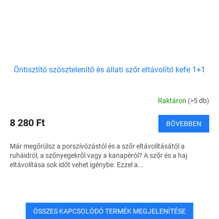
Öntisztító szösztelenítő és állati szőr eltávolító kefe 1+1
Raktáron
(>5 db)
8 280 Ft
BŐVEBBEN
Már megőrülsz a porszívózástól és a szőr eltávolításától a
ruháidról, a szőnyegekről vagy a kanapéról? A szőr és a haj
eltávolítása sok időt vehet igénybe. Ezzel a...
ÖSSZES KAPCSOLÓDÓ TERMÉK MEGJELENÍTÉSE