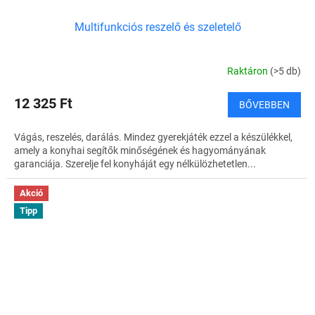
Multifunkciós reszelő és szeletelő
Raktáron
(>5 db)
12 325 Ft
BŐVEBBEN
Vágás, reszelés, darálás. Mindez gyerekjáték ezzel a készülékkel,
amely a konyhai segítők minőségének és hagyományának
garanciája. Szerelje fel konyháját egy nélkülözhetetlen...
Akció
Tipp