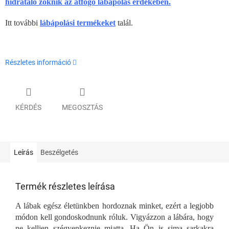
hidratáló zoknik az átfogó lábápolás érdekében.
Itt további
lábápolási termékeket
talál.
Részletes információ
KÉRDÉS
MEGOSZTÁS
Leírás
Beszélgetés
Termék részletes leírása
A lábak egész életünkben hordoznak minket, ezért a legjobb
módon kell gondoskodnunk róluk. Vigyázzon a lábára, hogy
ne kelljen szégyenkeznie miatta. Ha Ön is sima sarkakra