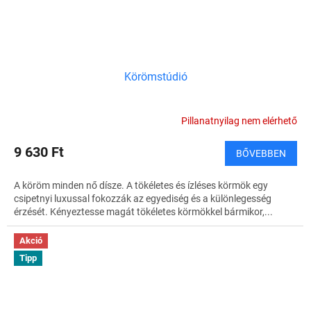
Körömstúdió
Pillanatnyilag nem elérhető
9 630 Ft
BŐVEBBEN
A köröm minden nő dísze. A tökéletes és ízléses körmök egy
csipetnyi luxussal fokozzák az egyediség és a különlegesség
érzését. Kényeztesse magát tökéletes körmökkel bármikor,...
Akció
Tipp