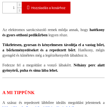
Hozzáadás a kosárhoz
Az elektromos sarokcsiszoló remek módja annak, hogy
hatékony
és gyors otthoni pedikűrben
legyen része.
Tökéletesen, gyorsan és kényelmesen távolítja el a vastag bőrt,
a bőrkeményedéseket és a repedezett bőrt
.
Hatékony, mégis
gyengéd és kíméletes még a legérzékenyebb lábakhoz is.
Fedezze fel a megoldást a vonzó lábakért.
Néhány perc alatt
gyönyörű, puha és sima lába lehet.
A MI TIPPÜNK
A száraz és repedezett lábbőrre ideális megoldást jelentenek a