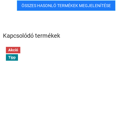
ÖSSZES HASONLÓ TERMÉKEK MEGJELENÍTÉSE
Kapcsolódó termékek
Akció
Tipp