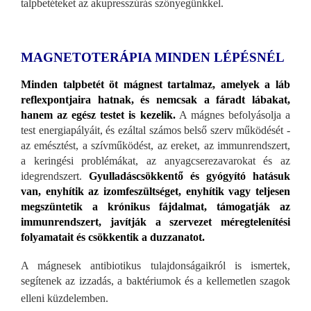
talpbetéteket az akupresszúrás szőnyegünkkel.
MAGNETOTERÁPIA MINDEN LÉPÉSNÉL
Minden talpbetét öt mágnest tartalmaz, amelyek a láb
reflexpontjaira hatnak, és nemcsak a fáradt lábakat,
hanem az egész testet is kezelik.
A mágnes befolyásolja a
test energiapályáit, és ezáltal számos belső szerv működését -
az emésztést, a szívműködést, az ereket, az immunrendszert,
a keringési problémákat, az anyagcserezavarokat és az
idegrendszert.
Gyulladáscsökkentő és gyógyító hatásuk
van, enyhítik az izomfeszültséget, enyhítik vagy teljesen
megszüntetik a krónikus fájdalmat, támogatják az
immunrendszert, javítják a szervezet méregtelenítési
folyamatait és csökkentik a duzzanatot.
A mágnesek antibiotikus tulajdonságaikról is ismertek,
segítenek az izzadás, a baktériumok és a kellemetlen szagok
elleni küzdelemben.