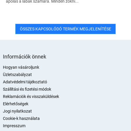
ápolás a lábak számára. Minden zokni...
ÖSSZES KAPCSOLÓDÓ TERMÉK MEGJELENÍTÉSE
L
á
Információk önnek
b
l
Hogyan vásároljunk
é
Üzletszabályzat
c
Adatvédelmi tájékoztató
Szállítási és fizetési módok
Reklamációk és visszaküldések
Elérhetőségek
Jogi nyilatkozat
Cookie-k használata
Impresszum