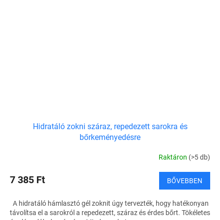
Hidratáló zokni száraz, repedezett sarokra és
bőrkeményedésre
Raktáron
(>5 db)
7 385 Ft
BŐVEBBEN
A hidratáló hámlasztó gél zoknit úgy tervezték, hogy hatékonyan
távolítsa el a sarokról a repedezett, száraz és érdes bőrt. Tökéletes