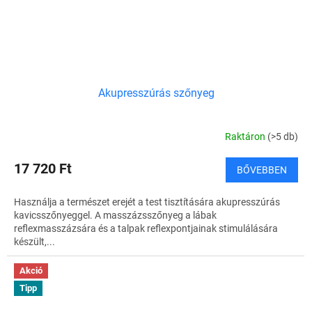
Akupresszúrás szőnyeg
Raktáron
(>5 db)
17 720 Ft
BŐVEBBEN
Használja a természet erejét a test tisztítására akupresszúrás
kavicsszőnyeggel. A masszázsszőnyeg a lábak
reflexmasszázsára és a talpak reflexpontjainak stimulálására
készült,...
Akció
Tipp