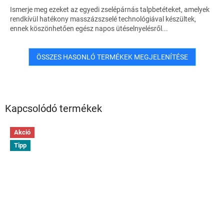
Ismerje meg ezeket az egyedi zselépárnás talpbetéteket, amelyek
rendkívül hatékony masszázszselé technológiával készültek,
ennek köszönhetően egész napos ütéselnyelésről...
ÖSSZES HASONLÓ TERMÉKEK MEGJELENÍTÉSE
Kapcsolódó termékek
Akció
Tipp