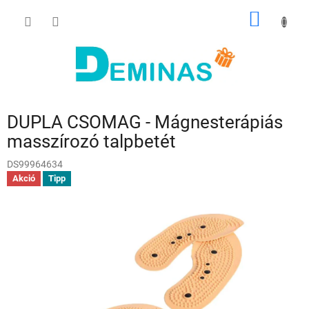
Ugrás
KOSÁR
a
fő
tartalomhoz
DUPLA CSOMAG - Mágnesterápiás
masszírozó talpbetét
DS99964634
Akció
Tipp