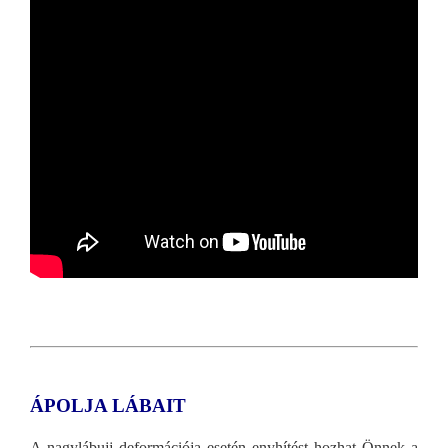
ÁPOLJA LÁBAIT
A nagylábujj deformációja esetén enyhítést hozhat Önnek a