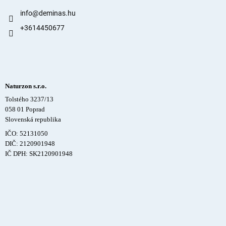
info
@
deminas.hu
+3614450677
Naturzon s.r.o.
Tolstého 3237/13
058 01 Poprad
Slovenská republika
IČO: 52131050
DIČ: 2120901948
IČ DPH: SK2120901948