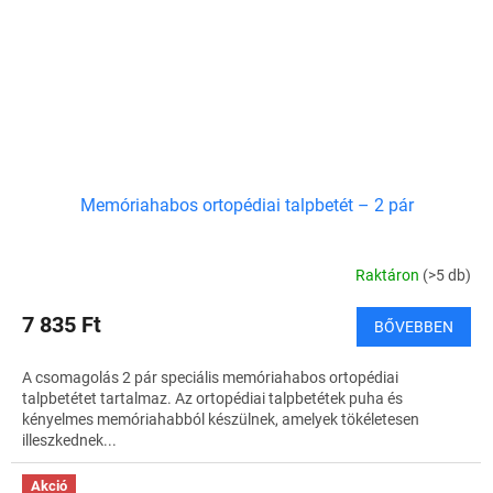
Memóriahabos ortopédiai talpbetét – 2 pár
Raktáron
(>5 db)
7 835 Ft
BŐVEBBEN
A csomagolás 2 pár speciális memóriahabos ortopédiai
talpbetétet tartalmaz. Az ortopédiai talpbetétek puha és
kényelmes memóriahabból készülnek, amelyek tökéletesen
illeszkednek...
Akció