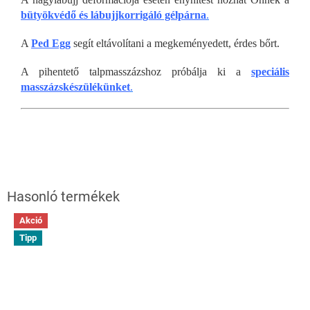
bütyökvédő és lábujjkorrigáló gélpárna
.
A
Ped Egg
segít eltávolítani a megkeményedett, érdes bőrt.
A pihentető talpmasszázshoz próbálja ki a
speciális
masszázskészülékünket
.
Akció
Tipp