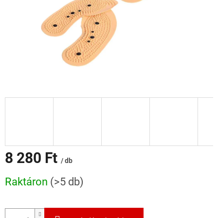
8 280 Ft
/ db
Egységár:
Raktáron
(>5 db)