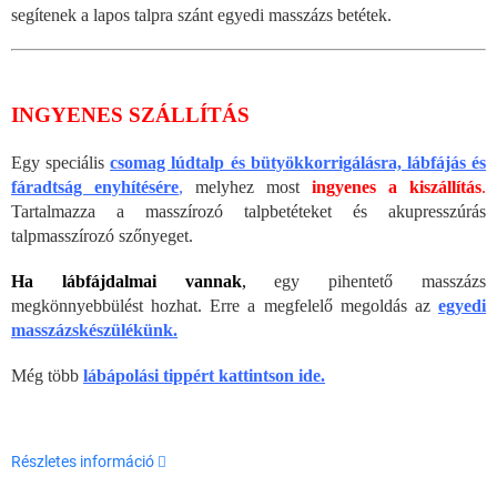
segítenek a lapos talpra szánt egyedi masszázs betétek.
INGYENES SZÁLLÍTÁS
Egy speciális
csomag lúdtalp és bütyökkorrigálásra, lábfájás és
fáradtság enyhítésére
,
melyhez most
ingyenes a kiszállítás
.
Tartalmazza a masszírozó talpbetéteket és akupresszúrás
talpmasszírozó szőnyeget.
Ha lábfájdalmai vannak
,
egy pihentető masszázs
megkönnyebbülést hozhat. Erre a megfelelő megoldás az
egyedi
masszázskészülékünk.
Még több
lábápolási tippért kattintson ide.
Részletes információ