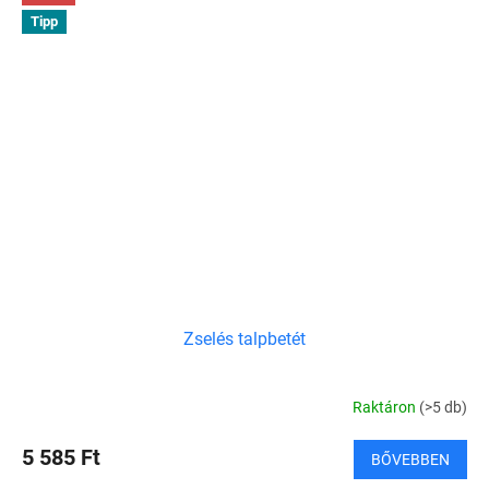
Tipp
Zselés talpbetét
Raktáron
(>5 db)
5 585 Ft
BŐVEBBEN