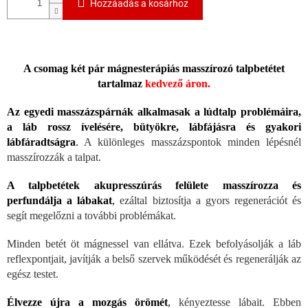
Hozzáadás a kosárhoz
A csomag két pár mágnesterápiás masszírozó talpbetétet
tartalmaz
kedvező áron.
Az egyedi masszázspárnák alkalmasak a lúdtalp problémáira,
a láb rossz ívelésére, bütyökre, lábfájásra és gyakori
lábfáradtságra
.
A különleges masszázspontok minden lépésnél
masszírozzák a talpat.
A talpbetétek akupresszúrás felülete masszírozza és
perfundálja a lábakat
,
ezáltal biztosítja a gyors regenerációt és
segít megelőzni a további problémákat.
Minden betét öt mágnessel van ellátva. Ezek befolyásolják a láb
reflexpontjait, javítják a belső szervek működését és regenerálják az
egész testet.
Élvezze újra a mozgás örömét
,
kényeztesse lábait. Ebben