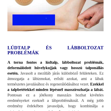
LÚDTALP ÉS LÁBBOLTOZAT
PROBLÉMÁK
A torna fontos a lúdtalp, lábboltozat problémák,
deformálódott hüvelykujjak vagy hosszú talponállás
esetén.
Javasolt a mezítláb járás különböző felületeken. Ez
átmozgatja a lábizmokat, erősíti azokat, ami a lábak
természetes javulásához és regenerálódásához vezet.
Ezekkel
a talpbetétekkel minden lépésnél masszírozhatja a lábát.
Pontosan ez a jótékony masszázs hozhat kivételes
eredményeket ezeknél a lábproblémáknál. A még jobb
eredmény érdekében javasoljuk, hogy kombinálja a