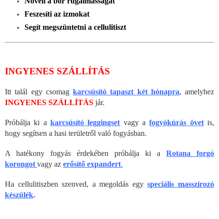
Növeli a bőr rugalmasságát
Feszesíti az izmokat
Segít megszüntetni a cellulitiszt
INGYENES SZÁLLÍTÁS
Itt talál egy csomag
karcsúsító tapaszt két hónapra
, amelyhez
INGYENES SZÁLLÍTÁS
jár.
Próbálja ki a
karcsúsító leggingset
vagy a
fogyókúrás övet
is,
hogy segítsen a hasi területről való fogyásban.
A hatékony fogyás érdekében próbálja ki a
Rotana forgó
korongot
vagy az
erősítő expandert
.
Ha cellulitiszben szenved, a megoldás egy
speciális masszírozó
készülék
.