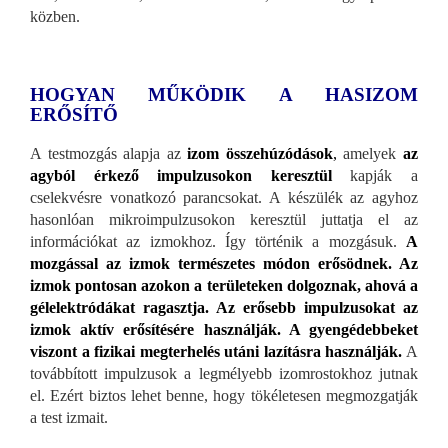
közben.
HOGYAN MŰKÖDIK A HASIZOM
ERŐSÍTŐ
A testmozgás alapja az
izom összehúzódások
,
amelyek
az
agyból érkező impulzusokon keresztül
kapják a
cselekvésre vonatkozó parancsokat. A készülék az agyhoz
hasonlóan mikroimpulzusokon keresztül juttatja el az
információkat az izmokhoz. Így történik a mozgásuk.
A
mozgással az izmok természetes módon erősödnek. Az
izmok pontosan azokon a területeken dolgoznak, ahová a
gélelektródákat ragasztja. Az erősebb impulzusokat az
izmok aktív erősítésére használják. A gyengédebbeket
viszont a fizikai megterhelés utáni lazításra használják.
A
továbbított impulzusok a legmélyebb izomrostokhoz jutnak
el. Ezért biztos lehet benne, hogy tökéletesen megmozgatják
a test izmait.