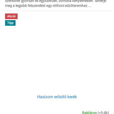
szerezhet gyorsan és egyszerűen, otthona kényelmében. Ismerje
meg a legjobb felszerelést egy otthoni edzőteremhez....
Akció
Tipp
Hasizom erősítő kerék
Raktáron
(>5 db)