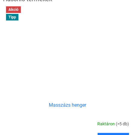
Akció
Tipp
Masszázs henger
Raktáron
(>5 db)