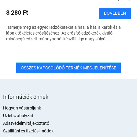
8 280 Ft
BŐVEBBEN
Ismerje meg az egyedi edzőkereket a has, a hát, a karok és a
lábak tökéletes erősítéséhez. Az erősítő edzőkerék kiváló
minőségű edzett műanyagból készült, így nagy súlyú...
ÖSSZES KAPCSOLÓDÓ TERMÉK MEGJELENÍTÉSE
L
á
Információk önnek
b
l
Hogyan vásároljunk
é
Üzletszabályzat
c
Adatvédelmi tájékoztató
Szállítási és fizetési módok