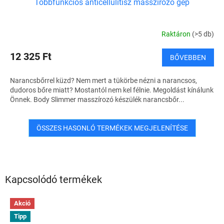
Többfunkciós anticellulitisz masszírozó gép
Raktáron
(>5 db)
12 325 Ft
BŐVEBBEN
Narancsbőrrel küzd? Nem mert a tükörbe nézni a narancsos,
dudoros bőre miatt? Mostantól nem kel félnie. Megoldást kínálunk
Önnek. Body Slimmer masszírozó készülék narancsbőr...
ÖSSZES HASONLÓ TERMÉKEK MEGJELENÍTÉSE
Kapcsolódó termékek
Akció
Tipp