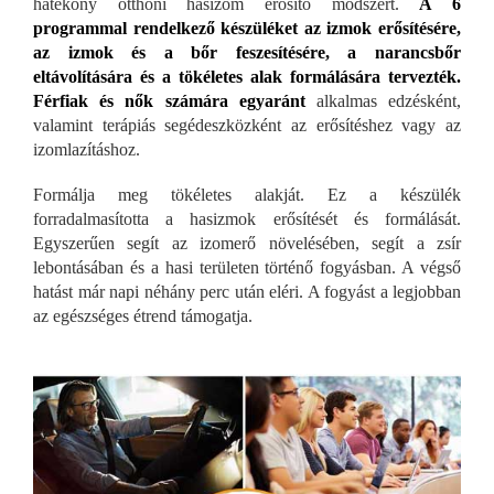
hatékony otthoni hasizom erősítő módszert.
A 6
programmal rendelkező készüléket az izmok erősítésére,
az izmok és a bőr feszesítésére, a narancsbőr
eltávolítására és a tökéletes alak formálására tervezték.
Férfiak és nők számára egyaránt
alkalmas edzésként,
valamint terápiás segédeszközként az erősítéshez vagy az
izomlazításhoz.
Formálja meg tökéletes alakját. Ez a készülék
forradalmasította a hasizmok erősítését és formálását.
Egyszerűen segít az izomerő növelésében, segít a zsír
lebontásában és a hasi területen történő fogyásban. A végső
hatást már napi néhány perc után eléri. A fogyást a legjobban
az egészséges étrend támogatja.