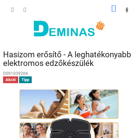
Ugrás
KOSÁR
a
fő
tartalomhoz
Hasizom erősítő - A leghatékonyabb
elektromos edzőkészülék
DS91039266
Akció
Tipp