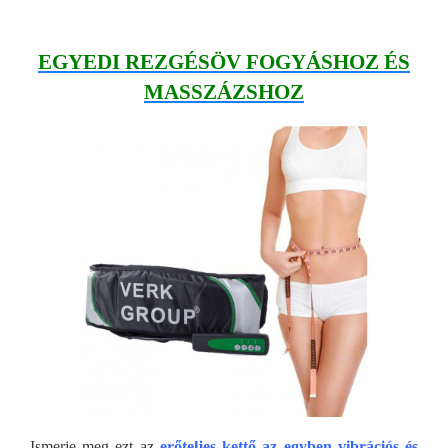
EGYEDI REZGÉSÖV FOGYÁSHOZ ÉS
MASSZÁZSHOZ
Ismerje meg ezt az
erőteljes kettő az egyben vibrációs és