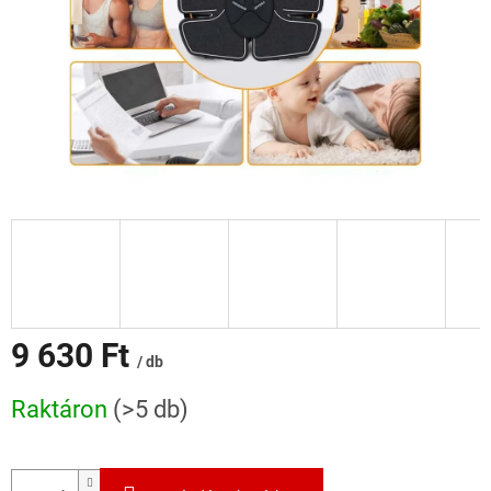
9 630 Ft
/ db
Egységár:
Raktáron
(>5 db)