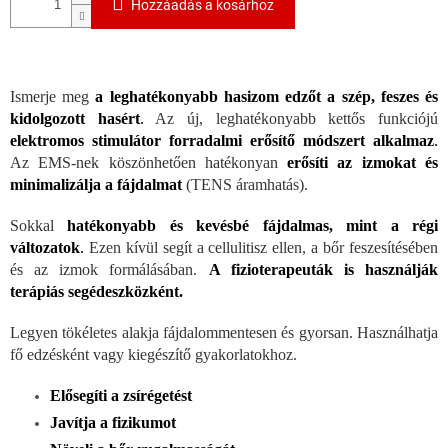
Hozzáadás a kosárhoz
Ismerje meg
a leghatékonyabb hasizom edzőt a szép, feszes és
kidolgozott hasért
.
Az új, leghatékonyabb kettős funkciójú
elektromos stimulátor forradalmi erősítő módszert alkalmaz
.
Az EMS-nek köszönhetően hatékonyan
erősíti az izmokat és
minimalizálja a fájdalmat
(TENS áramhatás).
Sokkal
hatékonyabb és kevésbé fájdalmas, mint a régi
változatok
.
Ezen kívül segít a cellulitisz ellen, a bőr feszesítésében
és az izmok formálásában.
A fizioterapeuták is használják
terápiás segédeszközként.
Legyen tökéletes alakja fájdalommentesen és gyorsan. Használhatja
fő edzésként vagy kiegészítő gyakorlatokhoz.
Elősegíti a zsírégetést
Javítja a fizikumot