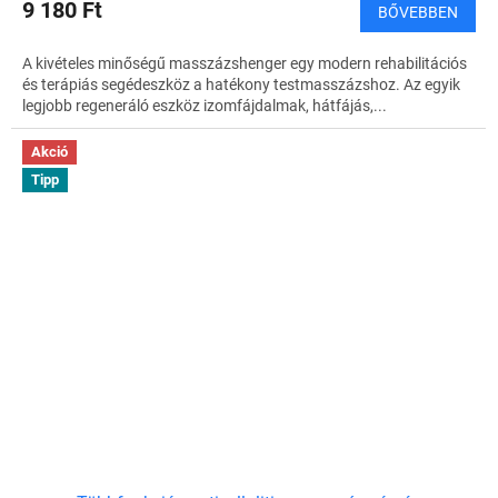
9 180 Ft
BŐVEBBEN
A kivételes minőségű masszázshenger egy modern rehabilitációs
és terápiás segédeszköz a hatékony testmasszázshoz. Az egyik
legjobb regeneráló eszköz izomfájdalmak, hátfájás,...
Akció
Tipp