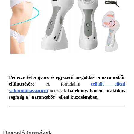
Fedezze fel a gyors és egyszerű megold
ást a narancsbőr
eltüntetésére.
A
forradalmi
cellulit elleni
vákuummasszírozó
nemcsak
hatékony, hanem praktikus
segítség a "narancsbőr" elleni küzdelemben
.