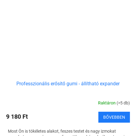
Professzionális erősítő gumi - állítható expander
Raktáron
(>5 db)
9 180 Ft
BŐVEBBEN
Most Ön is tökéletes alakot, feszes testet és nagy izmokat