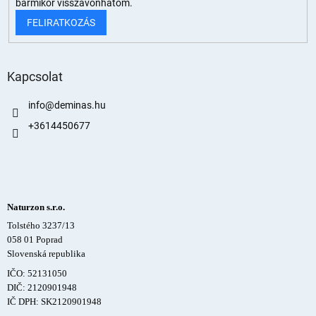
bármikor visszavonhatom.
FELIRATKOZÁS
Kapcsolat
info
@
deminas.hu
+3614450677
Naturzon s.r.o.
Tolstého 3237/13
058 01 Poprad
Slovenská republika
IČO: 52131050
DIČ: 2120901948
IČ DPH: SK2120901948