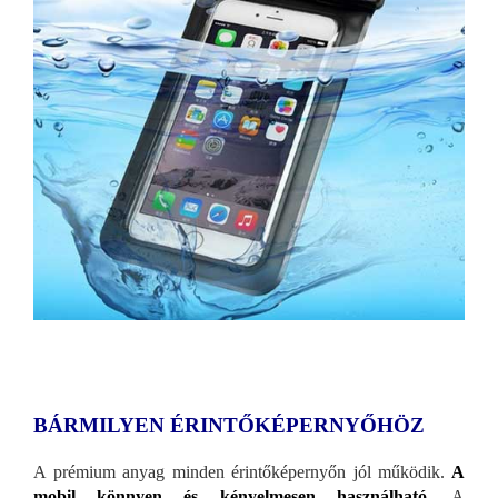
BÁRMILYEN ÉRINTŐKÉPERNYŐHÖZ
A prémium anyag minden érintőképernyőn jól működik.
A
mobil könnyen és kényelmesen használható.
A