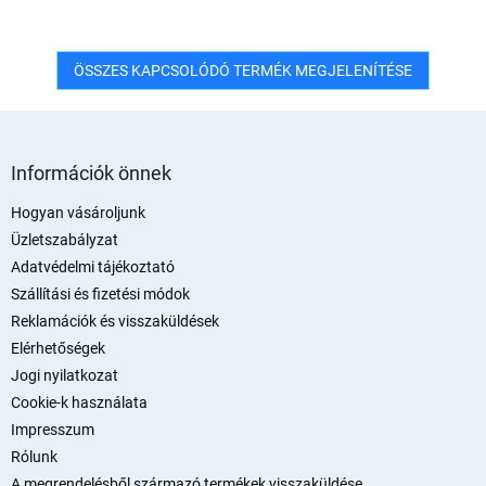
ÖSSZES KAPCSOLÓDÓ TERMÉK MEGJELENÍTÉSE
L
á
Információk önnek
b
l
Hogyan vásároljunk
é
Üzletszabályzat
c
Adatvédelmi tájékoztató
Szállítási és fizetési módok
Reklamációk és visszaküldések
Elérhetőségek
Jogi nyilatkozat
Cookie-k használata
Impresszum
Rólunk
A megrendelésből származó termékek visszaküldése