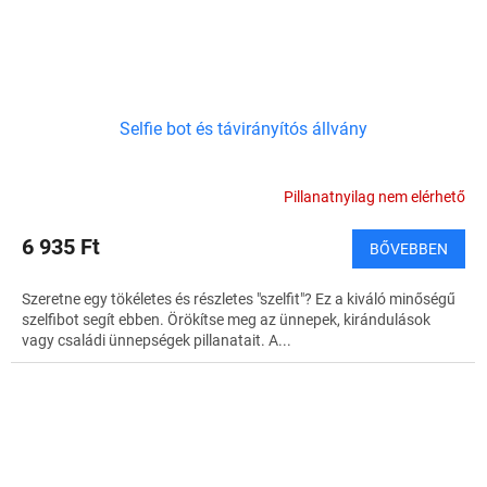
Selfie bot és távirányítós állvány
Pillanatnyilag nem elérhető
6 935 Ft
BŐVEBBEN
Szeretne egy tökéletes és részletes "szelfit"? Ez a kiváló minőségű
szelfibot segít ebben. Örökítse meg az ünnepek, kirándulások
vagy családi ünnepségek pillanatait. A...