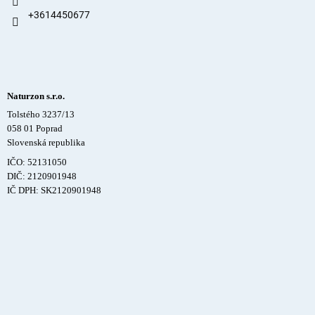
+3614450677
Naturzon s.r.o.
Tolstého 3237/13
058 01 Poprad
Slovenská republika
IČO: 52131050
DIČ: 2120901948
IČ DPH: SK2120901948