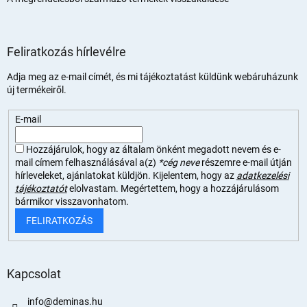
Feliratkozás hírlevélre
Adja meg az e-mail címét, és mi tájékoztatást küldünk webáruházunk
új termékeiről.
E-mail
Hozzájárulok, hogy az általam önként megadott nevem és e-
mail címem felhasználásával a(z)
*cég neve
részemre e-mail útján
hírleveleket, ajánlatokat küldjön. Kijelentem, hogy az
adatkezelési
tájékoztatót
elolvastam. Megértettem, hogy a hozzájárulásom
bármikor visszavonhatom.
FELIRATKOZÁS
Kapcsolat
info
@
deminas.hu