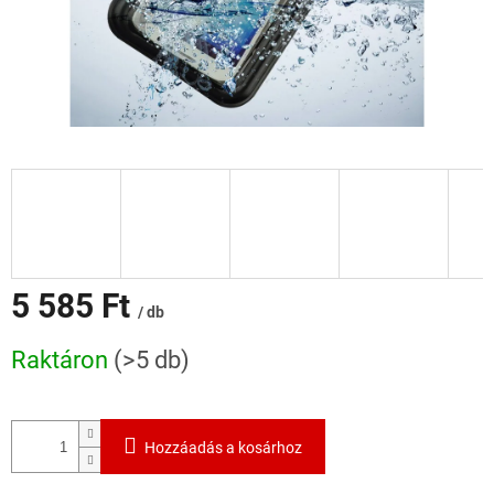
5 585 Ft
/ db
Egységár:
Raktáron
(>5 db)
Hozzáadás a kosárhoz