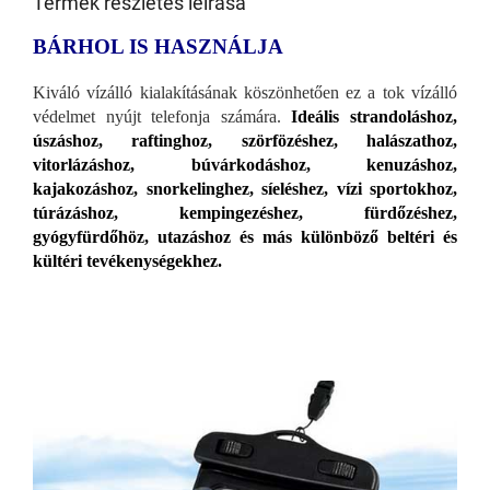
Termék részletes leírása
BÁRHOL IS HASZNÁLJA
Kiváló vízálló kialakításának köszönhetően ez a tok vízálló
védelmet nyújt telefonja számára.
Ideális strandoláshoz,
úszáshoz, raftinghoz, szörfözéshez, halászathoz,
vitorlázáshoz, búvárkodáshoz, kenuzáshoz,
kajakozáshoz, snorkelinghez, síeléshez, vízi sportokhoz,
túrázáshoz, kempingezéshez, fürdőzéshez,
gyógyfürdőhöz, utazáshoz és más különböző beltéri és
kültéri tevékenységekhez.