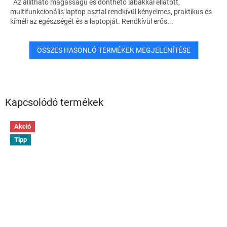
Az állítható magasságú és dönthető lábakkal ellátott,
multifunkcionális laptop asztal rendkívül kényelmes, praktikus és
kíméli az egészségét és a laptopját. Rendkívül erős...
ÖSSZES HASONLÓ TERMÉKEK MEGJELENÍTÉSE
Kapcsolódó termékek
Akció
Tipp