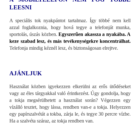
LEESNI
A speciális tok nyakpántot tartalmaz. Így többé nem kell
azzal foglalkoznia, hogy hová tegye a telefonját munka,
sportolás, úszás közben.
Egyszerűen akassza a nyakába. A
keze szabad lesz, és más tevékenységekre koncentrálhat.
Telefonja mindig kéznél lesz, és biztonságosan elrejtve.
AJÁNLJUK
Használat közben igyekezzen elkerülni az erős ütődéseket
vagy az éles tárgyakkal való érintkezést. Úgy gondolja, hogy
a tokja megsérülhetett a használat során? Végezzen egy
vízálló tesztet, hogy lássa, rendben van-e a tokja. Helyezzen
egy papírszalvétát a tokba, zárja le, és tegye 30 percre vízbe.
Ha a szalvéta száraz, az tokja rendben van.