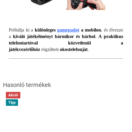
Próbálja ki a
különleges
gamepadot
a mobilon
, és élvezze
a
kiváló játékélményt bármikor és bárhol
.
A praktikus
telefontartóval közvetlenül a
játékvezérlőh
öz
rögzítheti
okostelefonját
.
Akció
Tipp