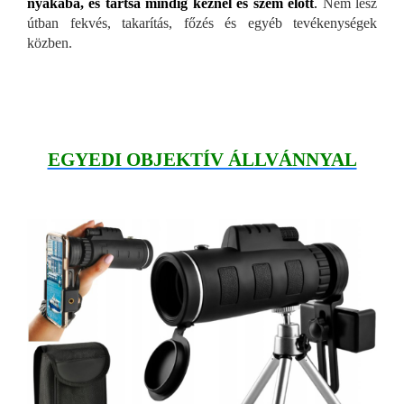
nyakába, és tartsa mindig kéznél és szem előtt
.
Nem lesz
útban fekvés, takarítás, főzés és egyéb tevékenységek
közben.
EGYEDI OBJEKTÍV ÁLLVÁNNYAL