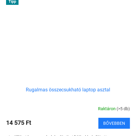
Tipp
Rugalmas összecsukható laptop asztal
Raktáron
(>5 db)
14 575 Ft
BŐVEBBEN