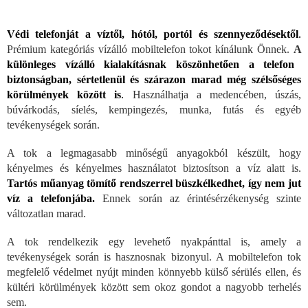
Védi telefonját a víztől, hótól, portól és szennyeződésektől
.
Prémium kategóriás vízálló mobiltelefon tokot kínálunk Önnek.
A
különleges vízálló kialakításnak köszönhetően a telefon
biztonságban, sértetlenül és szárazon marad még szélsőséges
körülmények között is
.
Használhatja a medencében, úszás,
búvárkodás, síelés, kempingezés, munka, futás és egyéb
tevékenységek során.
A tok a legmagasabb minőségű anyagokból készült, hogy
kényelmes és kényelmes használatot biztosítson a víz alatt is.
Tartós műanyag tömítő rendszerrel büszkélkedhet, így nem jut
víz a telefonjába.
Ennek során az érintésérzékenység szinte
változatlan marad.
A tok rendelkezik egy levehető nyakpánttal is, amely a
tevékenységek során is hasznosnak bizonyul. A mobiltelefon tok
megfelelő védelmet nyújt minden könnyebb külső sérülés ellen, és
kültéri körülmények között sem okoz gondot a nagyobb terhelés
sem.