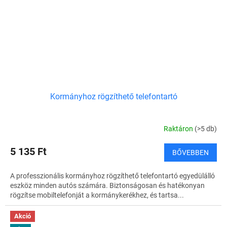
Kormányhoz rögzíthető telefontartó
Raktáron
(>5 db)
5 135 Ft
BŐVEBBEN
A professzionális kormányhoz rögzíthető telefontartó egyedülálló
eszköz minden autós számára. Biztonságosan és hatékonyan
rögzítse mobiltelefonját a kormánykerékhez, és tartsa...
Akció