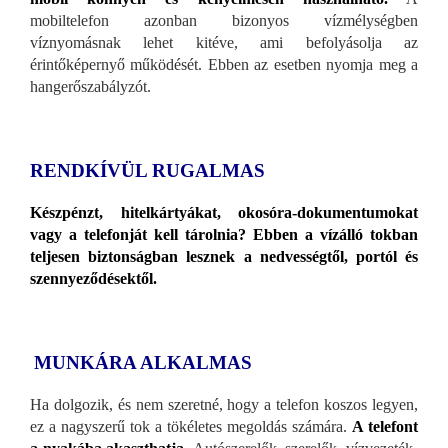
mobiltelefon azonban bizonyos vízmélységben
víznyomásnak lehet kitéve, ami befolyásolja az
érintőképernyő működését. Ebben az esetben nyomja meg a
hangerőszabályzót.
RENDKÍVÜL RUGALMAS
Készpénzt, hitelkártyákat, okosóra-dokumentumokat
vagy a telefonját kell tárolnia? Ebben a vízálló tokban
teljesen biztonságban lesznek a nedvességtől, portól és
szennyeződésektől.
MUNKÁRA ALKALMAS
Ha dolgozik, és nem szeretné, hogy a telefon koszos legyen,
ez a nagyszerű tok a tökéletes megoldás számára.
A telefont