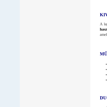
KI
A la
hasz
amel
MŰ
DU