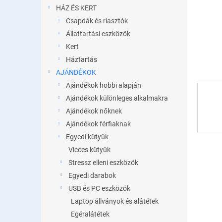
l
HÁZ ÉS KERT
Csapdák és riasztók
Állattartási eszközök
Kert
Háztartás
AJÁNDÉKOK
Ajándékok hobbi alapján
Ajándékok különleges alkalmakra
Ajándékok nőknek
Ajándékok férfiaknak
Egyedi kütyük
Vicces kütyük
Stressz elleni eszközök
Egyedi darabok
USB és PC eszközök
Laptop állványok és alátétek
Egéralátétek