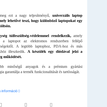
 meg ezt a nagy teljesítményű,
univerzális laptop
amely lehetővé teszi, hogy különböző laptopokat egy
töltsön.
ység túlfeszültség-védelemmel rendelkezik,
amely
 a laptopot az elektromos rendszerben fellépő
ültségektől. A legtöbb laptophoz, PDA-hoz és más
khöz illeszkedik.
A készülék egy diódával jelzi a
ég működését.
obb minőségű anyagok és a prémium gyártási
ia garantálja a termék funkcionalitását és tartósságát.
s információ