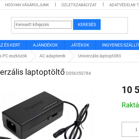
HOGYAN VÁSÁROLJUNK
ÜZLETSZABÁLYZAT
ADATVÉDELMI 
KERESÉS
Z ÉS KERT
AJÁNDÉKOK
JÁTÉKOK
INGYENES SZÁLLÍ
s PC eszközök
AC adapterek
Univerzális laptoptöltő
erzális laptoptöltő
DS56350784
10 
Egységár
Rakt