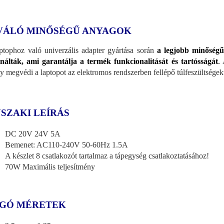
VÁLÓ MINŐSÉGŰ ANYAGOK
ptophoz való univerzális adapter gyártása során
a legjobb minőségű
nálták, ami garantálja a termék funkcionalitását és tartósságát
.
A
y megvédi a laptopot az elektromos rendszerben fellépő túlfeszültségekt
SZAKI LEÍRÁS
DC 20V 24V 5A
Bemenet: AC110-240V 50-60Hz 1.5A
A készlet 8 csatlakozót tartalmaz a tápegység csatlakoztatásához!
70W Maximális teljesítmény
GÓ MÉRETEK