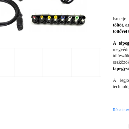
Ismerje
töltőt, 
töltővel 
A tápeg
megvédi
túlfesz
eszközö
tápegys
A legj
technológ
Részlete