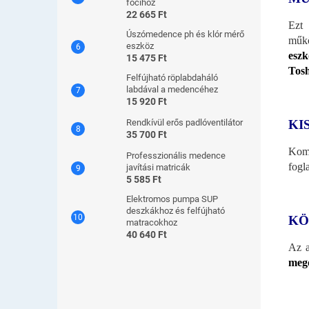
focihoz
22 665 Ft
Ezt 
Úszómedence ph és klór mérő
műkö
eszköz
eszk
15 475 Ft
Tosh
Felfújható röplabdaháló
labdával a medencéhez
15 920 Ft
KI
Rendkívül erős padlóventilátor
35 700 Ft
Komp
Professzionális medence
fogl
javítási matricák
5 585 Ft
Elektromos pumpa SUP
deszkákhoz és felfújható
KÖ
matracokhoz
40 640 Ft
Az a
meg