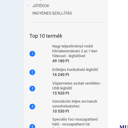
JÁTÉKOK
INGYENES SZÁLLÍTÁS
Top 10 termék
Nagy teljesítményű mobil
klímaberendezés 2 az 1-ben
fűtéssel - léghűtővel
49 180 Ft
Erőteljes hordozható léghűtő
16 240 Ft
Vízpermetes asztali ventilátor -
USB léghűtő
15 920 Ft
Szenzációs teljes arcmaszk
sznorkelezéshez
10 530 Ft
Speciális foci visszapattanó
háló - visszapattanó fal
MU