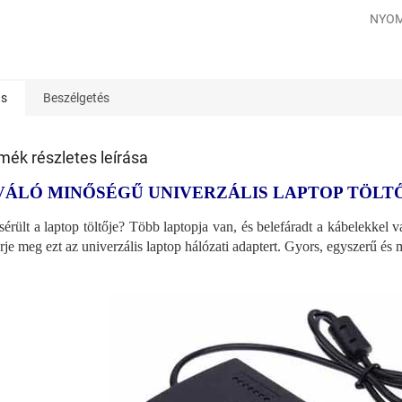
NYOM
ás
Beszélgetés
mék részletes leírása
VÁLÓ MINŐSÉGŰ UNIVERZÁLIS LAPTOP TÖLT
érült a laptop töltője? Több laptopja van, és belefáradt a kábelekkel
rje meg ezt az univerzális laptop hálózati adaptert. Gyors, egyszerű é