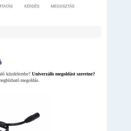
TATÁS
KÉRDÉS
MEGOSZTÁS
Ő
 való küzdelembe?
Univerzális megoldást szeretne?
s megbízható megoldás.