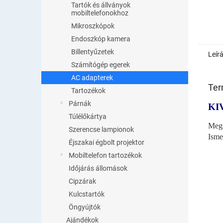
Tartók és állványok
mobiltelefonokhoz
Mikroszkópok
Endoszkóp kamera
Billentyűzetek
Leír
Számítógép egerek
AC adapterek
Ter
Tartozékok
Párnák
KI
Túlélőkártya
Megs
Szerencse lampionok
Isme
Éjszakai égbolt projektor
Mobiltelefon tartozékok
Időjárás állomások
Cipzárak
Kulcstartók
Öngyújtók
Ajándékok