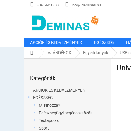
Ugrás
+3614450677
info@deminas.hu
a
fő
tartalomhoz
AKCIÓK ÉS KEDVEZMÉNYEK
EGÉSZSÉG
HÁ
Kezdőlap
AJÁNDÉKOK
Egyedi kütyük
USB é
O
Univ
l
Kategóriák
d
Kategóriák
átugrása
a
l
AKCIÓK ÉS KEDVEZMÉNYEK
s
EGÉSZSÉG
ó
Mi kínozza?
p
a
Egészségügyi segédeszközök
n
Testápolás
e
Sport