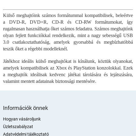
L
i
s
Külső meghajtóink számos formátummal kompatibilisek, beleértve
t
a DVD-R, DVD+R, CD-R és CD-RW formátumokat, így
a
i
rugalmasan használhatja őket számos feladatra. Számos meghajtónk
r
olyan fejlett funkciókkal rendelkezik, mint a nagy sebességű USB
á
3.0 csatlakoztathatóság, amelyek gyorsabbá és megbízhatóbbá
n
teszik őket a régebbi modelleknél.
y
í
Játékhoz ideális külső meghajtókat is kínálunk, köztük olyanokat,
t
amelyek kompatibilisek az Xbox és PlayStation konzolokkal. Ezek
á
a meghajtók ideálisak kedvenc játékai tárolására és lejátszására,
s
e
valamint mentett adatainak biztonsági mentésére.
l
e
m
L
e
á
Információk önnek
i
b
l
Hogyan vásároljunk
é
Üzletszabályzat
c
Adatvédelmi tájékoztató