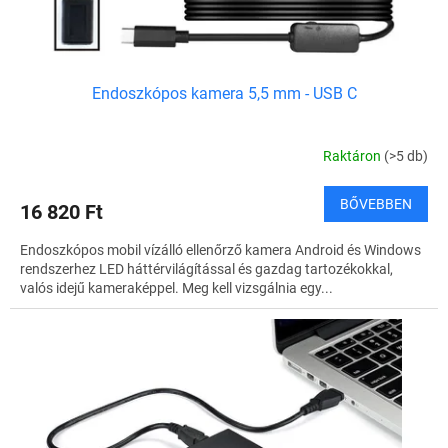
t
á
j
a
Endoszkópos kamera 5,5 mm - USB C
Raktáron
(>5 db)
BŐVEBBEN
16 820 Ft
Endoszkópos mobil vízálló ellenőrző kamera Android és Windows
rendszerhez LED háttérvilágítással és gazdag tartozékokkal,
valós idejű kameraképpel. Meg kell vizsgálnia egy...