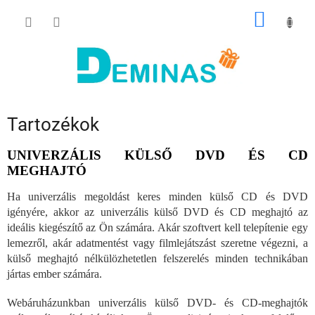
Ugrás
KOSÁR
a
fő
tartalomhoz
Tartozékok
UNIVERZÁLIS KÜLSŐ DVD ÉS CD
MEGHAJTÓ
Ha univerzális megoldást keres minden külső CD és DVD
igényére, akkor az univerzális külső DVD és CD meghajtó az
ideális kiegészítő az Ön számára. Akár szoftvert kell telepítenie egy
lemezről, akár adatmentést vagy filmlejátszást szeretne végezni, a
külső meghajtó nélkülözhetetlen felszerelés minden technikában
jártas ember számára.
Webáruházunkban univerzális külső DVD- és CD-meghajtók