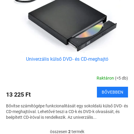
Univerzális külső DVD- és CD-meghajtó
Raktáron
(>5 db)
BŐVEBBEN
13 225 Ft
Bővítse számítógépe funkcionalitását egy sokoldalú külső DVD- és
CD-meghajtóval. Lehetővé teszi a CD-k és DVD-k olvasását, és
beépített CD-íróval is rendelkezik. Az univerzális...
összesen
2
termék