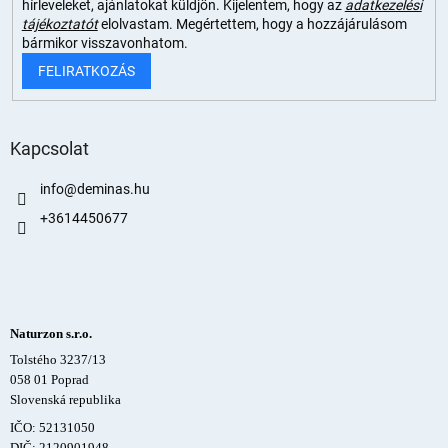
hírleveleket, ajánlatokat küldjön. Kijelentem, hogy az
adatkezelési
tájékoztatót
elolvastam. Megértettem, hogy a hozzájárulásom
bármikor visszavonhatom.
FELIRATKOZÁS
Kapcsolat
info
@
deminas.hu
+3614450677
Naturzon s.r.o.
Tolstého 3237/13
058 01 Poprad
Slovenská republika
IČO: 52131050
DIČ: 2120901948