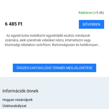
Raktáron
(>5 db)
6 485 Ft
BŐVEBBEN
Az egyedi lusta mobiltartó egyedülálló eszköz mindazok
számára, akik szeretnek videókat nézni, internetezni vagy
közösségi oldalakon szörfözni. Biztonságosan és hatékonyan...
ÖSSZES KAPCSOLÓDÓ TERMÉK MEGJELENÍTÉSE
L
á
Információk önnek
b
l
Hogyan vásároljunk
é
Üzletszabályzat