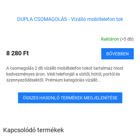
DUPLA CSOMAGOLÁS - Vízálló mobiltelefon tok
Raktáron
(>5 db)
8 280 Ft
BŐVEBBEN
A csomagolás 2 db vízálló mobiltelefon tokot tartalmaz most
kedvezményes áron. Védi telefonját a víztől, hótól, portól és
szennyeződésektől. Prémium kategóriás vízálló...
ÖSSZES HASONLÓ TERMÉKEK MEGJELENÍTÉSE
Kapcsolódó termékek