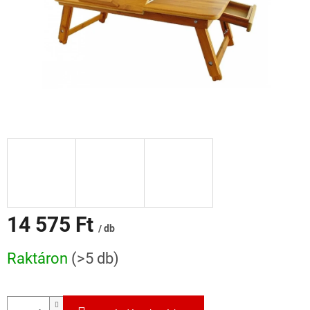
14 575 Ft
/ db
Egységár:
Raktáron
(>5 db)