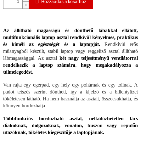
Hozzáadás a kosárhoz
Az állítható magasságú és dönthető lábakkal ellátott,
multifunkcionális laptop asztal rendkívül kényelmes, praktikus
és kíméli az egészségét és a laptopját.
Rendkívül erős
műanyagból készült, stabil laptop vagy reggeliző asztal állítható
lábmagassággal. Az asztal
két nagy teljesítményű ventilátorral
rendelkezik a laptop számára, hogy megakadályozza a
túlmelegedést
.
Van rajta egy egérpad, egy hely egy pohárnak és egy tollnak. A
padot tetszés szerint döntheti, így a kijelző és a billentyűzet
tökéletesen látható. Ha nem használja az asztalt, összecsukhatja, és
könnyen hordozhatja.
Többfunkciós hordozható asztal, nélkülözhetetlen társ
diákoknak, dolgozóknak, vonaton, buszon vagy repülőn
utazóknak, tökéletes kiegészítője a laptopjának.