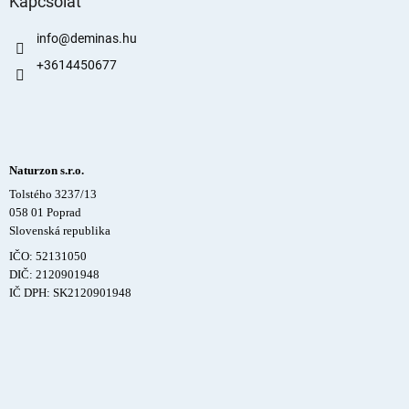
Kapcsolat
info
@
deminas.hu
+3614450677
Naturzon s.r.o.
Tolstého 3237/13
058 01 Poprad
Slovenská republika
IČO: 52131050
DIČ: 2120901948
IČ DPH: SK2120901948