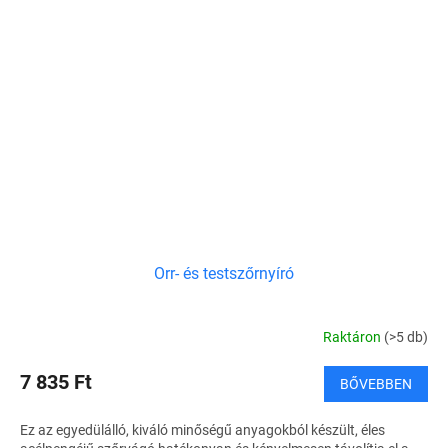
Orr- és testszőrnyíró
Raktáron
(>5 db)
7 835 Ft
BŐVEBBEN
Ez az egyedülálló, kiváló minőségű anyagokból készült, éles