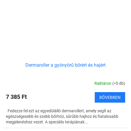
Dermaroller a gyönyörű bőrért és hajért
Raktáron
(>5 db)
7 385 Ft
BŐVEBBEN
Fedezze fel ezt az egyedülálló dermarollert, amely segít az
egészségesebb és szebb bőrhöz, sűrűbb hajhoz és fiatalosabb
megjelenéshez vezet. A speciális terápiának...