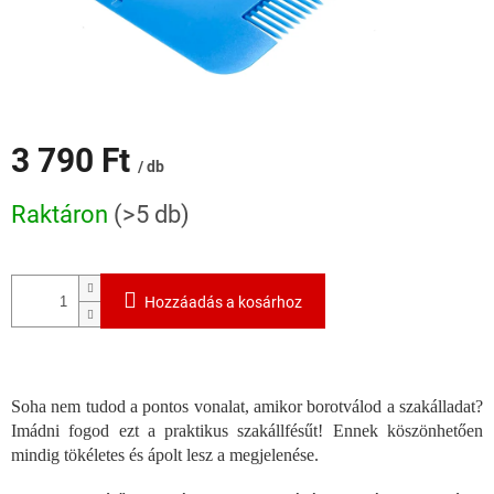
3 790 Ft
/ db
Egységár:
Raktáron
(>5 db)
Hozzáadás a kosárhoz
Soha nem tudod a pontos vonalat, amikor borotválod a szakálladat?
Imádni fogod ezt a praktikus szakállfésűt! Ennek köszönhetően
mindig tökéletes és ápolt lesz a megjelenése.