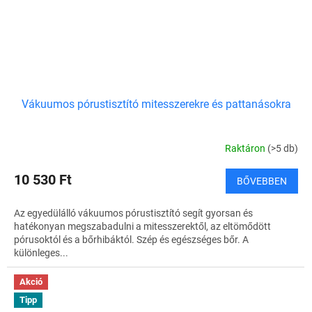
Vákuumos pórustisztító mitesszerekre és pattanásokra
Raktáron
(>5 db)
10 530 Ft
BŐVEBBEN
Az egyedülálló vákuumos pórustisztító segít gyorsan és
hatékonyan megszabadulni a mitesszerektől, az eltömődött
pórusoktól és a bőrhibáktól. Szép és egészséges bőr. A
különleges...
Akció
Tipp