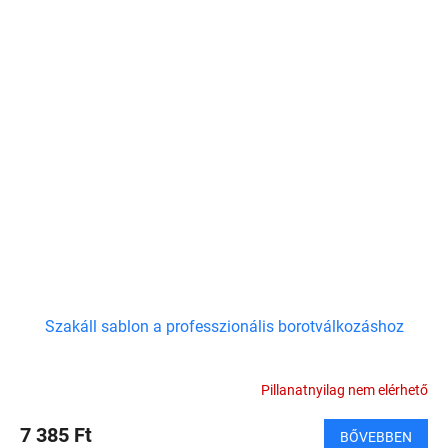
Szakáll sablon a professzionális borotválkozáshoz
Pillanatnyilag nem elérhető
7 385 Ft
BŐVEBBEN