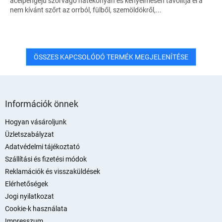
acélpengéjű szőrvágó hatékonyan és kényelmesen távolítja el a
nem kívánt szőrt az orrból, fülből, szemöldökről,...
ÖSSZES KAPCSOLÓDÓ TERMÉK MEGJELENÍTÉSE
L
á
Információk önnek
b
l
Hogyan vásároljunk
é
Üzletszabályzat
c
Adatvédelmi tájékoztató
Szállítási és fizetési módok
Reklamációk és visszaküldések
Elérhetőségek
Jogi nyilatkozat
Cookie-k használata
Impresszum