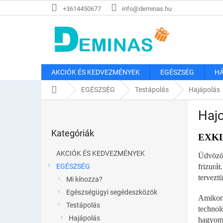
Ugrás
+3614450677
info@deminas.hu
a
fő
tartalomhoz
AKCIÓK ÉS KEDVEZMÉNYEK
EGÉSZSÉG
HÁ
Kezdőlap
EGÉSZSÉG
Testápolás
Hajápolás
O
Haj
l
Kategóriák
d
Kategóriák
átugrása
EXK
a
l
AKCIÓK ÉS KEDVEZMÉNYEK
Üdvözöl
s
EGÉSZSÉG
frizurá
ó
tervezt
Mi kínozza?
p
a
Egészségügyi segédeszközök
Amikor 
n
Testápolás
technol
e
Hajápolás
hagyom