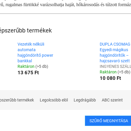
ű, rugalmas fürtökké varázsolhatja haját, hőkárosodás és túlzott formázá
épszerűbb termékek
Vezeték nélküli
DUPLA CSOMAG 
automata
Egyedi mágikus
hajgöndörítő power
hajgöndörítők –
bankkal
hajcsavaró szett
Raktáron
(>5 db)
INGYENES SZÁL
13 675 Ft
Raktáron
(>5 db)
10 080 Ft
pszerűbb termékek
Legolcsóbb elöl
Legdrágább
ABC szerint
SZŰRŐ MEGNYITÁSA