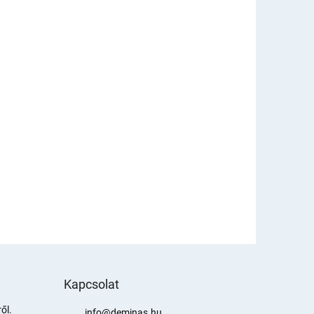
Kapcsolat
ől.
info
@
deminas.hu