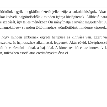
L
rű...
egyszerűen és kényelmesen
fodrászstú
i
tökéletes frizurát...
s
örítőink egyik megkülönböztető jellemzője a sokoldalúságuk. Akár a f
t
kat kedveli, hajgöndörítőink minden igényt kielégítenek. Állítható para
a
re szabását, így teljes mértékben Ön irányíthatja a kívánt megjelenést.
i
hullámokig egy strandon töltött naphoz, göndörítőink mindenre képesek.
r
á
 hogy minden embernek egyedi hajtípusa és kihívása van. Ezért var
n
y
kezethez és hajhosszhoz alkalmasak legyenek. Akár rövid, középhosszú
í
tőink varázsolni tudnak a hajaddal. A kíméletes hő és az innovatív ki
t
n, miközben csodálatos eredményeket érsz el.
á
s
e
l
e
m
e
i