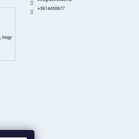
+3614450677
, hogy