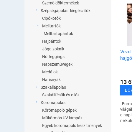
e
T
Szemöldöktermékek
k
e
Szépségápolási kiegészítők
r
r
Cipőkötők
e
m
n
Melltartók
é
d
Melltartópántok
k
e
Hajpántok
e
z
k
Jóga zoknik
Vezet
é
l
Női leggings
hajgö
s
i
bankk
Napszemüvegek
e
s
Medálok
t
Harisnyák
á
13 6
j
Szakállápolás
BŐ
a
Szakállfésűk és ollók
Körömápolás
Forra
világá
Körömápoló gépek
a napi
Műkörmös UV lámpák
nélkül
Egyéb körömápoló készítmények
elenge
Teljes