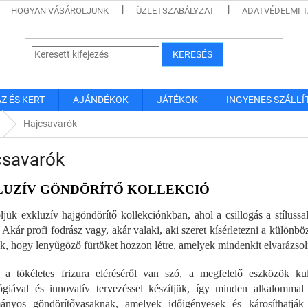
HOGYAN VÁSÁROLJUNK
ÜZLETSZABÁLYZAT
ADATVÉDELMI 
KERESÉS
Z ÉS KERT
AJÁNDÉKOK
JÁTÉKOK
INGYENES SZÁLLÍ
Hajcsavarók
csavarók
LUZÍV GÖNDÖRÍTŐ KOLLEKCIÓ
jük exkluzív hajgöndörítő kollekciónkban, ahol a csillogás a stíluss
t. Akár profi fodrász vagy, akár valaki, aki szeret kísérletezni a külön
ük, hogy lenyűgöző fürtöket hozzon létre, amelyek mindenkit elvarázso
a tökéletes frizura eléréséről van szó, a megfelelő eszközök kulc
ógiával és innovatív tervezéssel készítjük, így minden alkalommal
ányos göndörítővasaknak, amelyek időigényesek és károsíthatják 