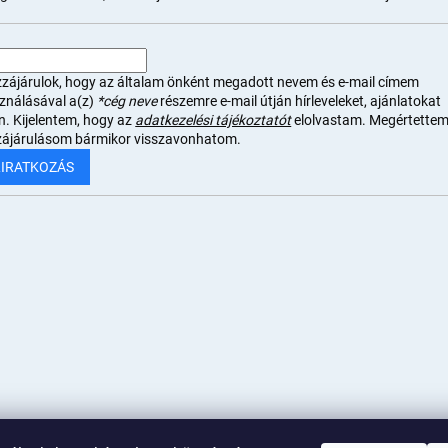
zájárulok, hogy az általam önként megadott nevem és e-mail címem
sználásával a(z)
*cég neve
részemre e-mail útján hírleveleket, ajánlatokat
n. Kijelentem, hogy az
adatkezelési tájékoztatót
elolvastam. Megértettem
zájárulásom bármikor visszavonhatom.
LIRATKOZÁS