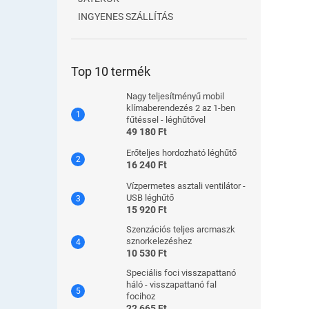
INGYENES SZÁLLÍTÁS
Top 10 termék
Nagy teljesítményű mobil
klímaberendezés 2 az 1-ben
fűtéssel - léghűtővel
49 180 Ft
Erőteljes hordozható léghűtő
16 240 Ft
Vízpermetes asztali ventilátor -
USB léghűtő
15 920 Ft
Szenzációs teljes arcmaszk
sznorkelezéshez
10 530 Ft
Speciális foci visszapattanó
háló - visszapattanó fal
focihoz
22 665 Ft