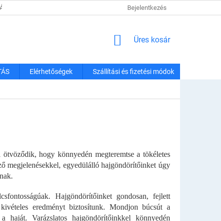
TÁJÉKOZTATÓ
SZÁLLÍTÁSI ÉS FIZETÉSI MÓDOK
Bejelentkezés
REKLAMÁCIÓK É
KOSÁR
Üres kosár
TÁS
Elérhetőségek
Szállítási és fizetési módok
al ötvöződik, hogy könnyedén megteremtse a tökéletes
böző megjelenésekkel, egyedülálló hajgöndörítőinket úgy
lnak.
sfontosságúak. Hajgöndörítőinket gondosan, fejlett
 kivételes eredményt biztosítunk. Mondjon búcsút a
a haját. Varázslatos hajgöndörítőinkkel könnyedén