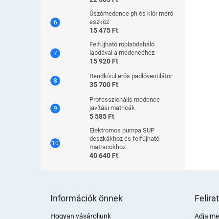
Úszómedence ph és klór mérő
eszköz
15 475 Ft
Felfújható röplabdaháló
labdával a medencéhez
15 920 Ft
Rendkívül erős padlóventilátor
35 700 Ft
Professzionális medence
javítási matricák
5 585 Ft
Elektromos pumpa SUP
deszkákhoz és felfújható
matracokhoz
40 640 Ft
L
á
Információk önnek
Felira
b
l
Hogyan vásároljunk
Adja meg