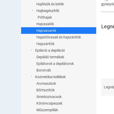
l
gyönyör
Hajfésűk és kefék
Hajkiegészítők
Póthajak
Hajvasalók
Legn
Hajcsavarók
Hajsütővasak és hajszárítók
Hajszárítók
Epiláció a depiláció
Depiláló termékek
Epilátorok a depilátorok
Borotvák
Kozmetikai kellékek
T
Arcmaszkok
e
Legné
Bőrtisztítók
r
Sminkszivacsok
m
é
Körömcsipeszek
k
Műszempillák