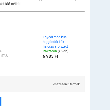
si idő nélkül.
-
Egyedi mágikus
hajgöndörítők –
hajcsavaró szett
+
Raktáron
(>5 db)
LÍTÁS
6 935 Ft
összesen
3
termék