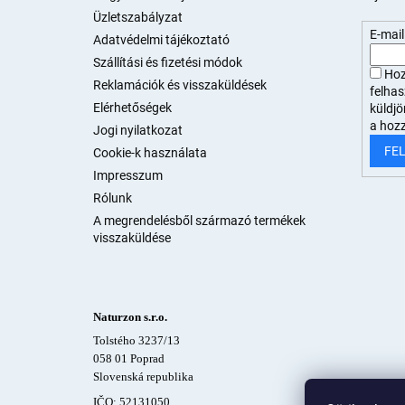
é
Üzletszabályzat
c
E-mail
Adatvédelmi tájékoztató
Szállítási és fizetési módok
Hoz
Reklamációk és visszaküldések
felha
Elérhetőségek
küldjö
a hoz
Jogi nyilatkozat
FE
Cookie-k használata
Impresszum
Rólunk
A megrendelésből származó termékek
visszaküldése
Naturzon s.r.o.
Tolstého 3237/13
058 01 Poprad
Slovenská republika
IČO: 52131050