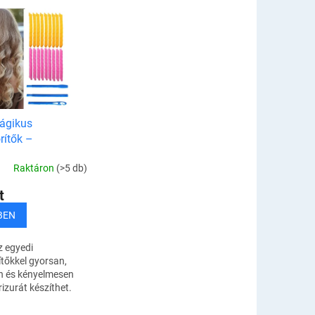
ágikus
rítők –
ó szett
Raktáron
(>5 db)
t
BEN
 egyedi
tőkkel gyorsan,
n és kényelmesen
rizurát készíthet.
 minden nő úgy
 mintha éppen egy