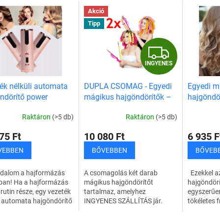
Akció
Tipp
I
INGYENES
N
ék nélküli automata
DUPLA CSOMAG - Egyedi
Egyedi m
G
ndörítő power
mágikus hajgöndörítők –
hajgöndö
al
hajcsavaró szett
+
hajcsavar
Y
Raktáron
(>5 db)
Raktáron
(>5 db)
INGYENES SZÁLLÍTÁS
E
75 Ft
10 080 Ft
6 935 F
N
VEBBEN
BŐVEBBEN
BŐVEB
E
dalom a hajformázás
A csomagolás két darab
Ezekkel az
ban! Ha a hajformázás
mágikus hajgöndörítőt
hajgöndörí
S
 rutin része, egy vezeték
tartalmaz, amelyhez
egyszerűe
i automata hajgöndörítő
INGYENES SZÁLLÍTÁS jár.
tökéletes f
dhetetlen kellék.
Ezekkel az egyedi
Mostantól
en könnyedén
hajgöndörítőkkel gyorsan,
nézhet ki,