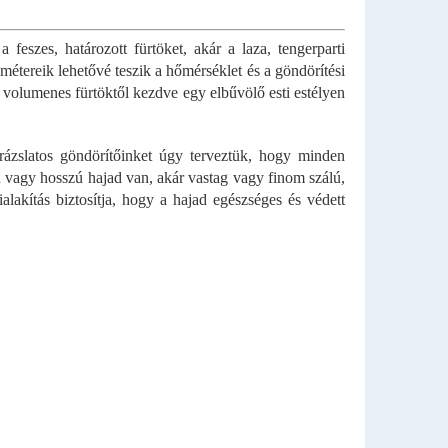
dióból...
eszes, határozott fürtöket, akár a laza, tengerparti
métereik lehetővé teszik a hőmérséklet és a göndörítési
 A volumenes fürtöktől kezdve egy elbűvölő esti estélyen
ázslatos göndörítőinket úgy terveztük, hogy minden
 vagy hosszú hajad van, akár vastag vagy finom szálú,
alakítás biztosítja, hogy a hajad egészséges és védett