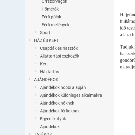
Orrszőrvágók
gyönyö
Hőmérők
Hajgönd
Férfi pólók
hullámo
Férfi mellények
idő test
Sport
a laza 
HÁZ ÉS KERT
Tudjuk,
Csapdák és riasztók
hajszer
Állattartási eszközök
göndörí
Kert
maradjo
Háztartás
AJÁNDÉKOK
Ajándékok hobbi alapján
Ajándékok különleges alkalmakra
Ajándékok nőknek
Ajándékok férfiaknak
Egyedi kütyük
Ajándékok
JÁTÉKOK