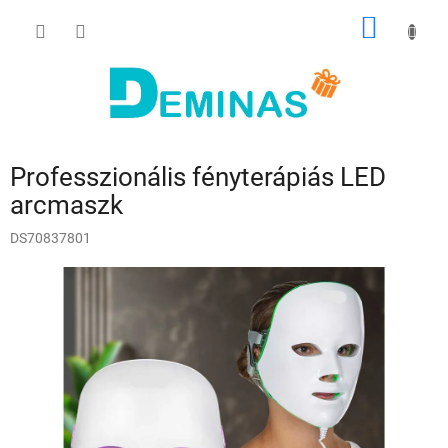
Ugrás
KOSÁR
a
fő
tartalomhoz
Professzionális fényterápiás LED
arcmaszk
DS70837801