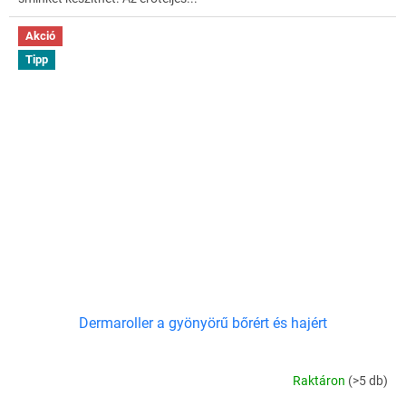
Akció
Tipp
Dermaroller a gyönyörű bőrért és hajért
Raktáron
(>5 db)