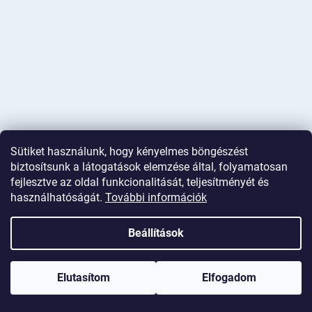
Sütiket használunk, hogy kényelmes böngészést
biztosítsunk a látogatások elemzése által, folyamatosan
fejlesztve az oldal funkcionalitását, teljesítményét és
használhatóságát.
További információk
Beállítások
Shoptet készítette
Elutasítom
Elfogadom
Copyright 2026
Deminas
. Minden jog fenntartva.
Süti beállítások