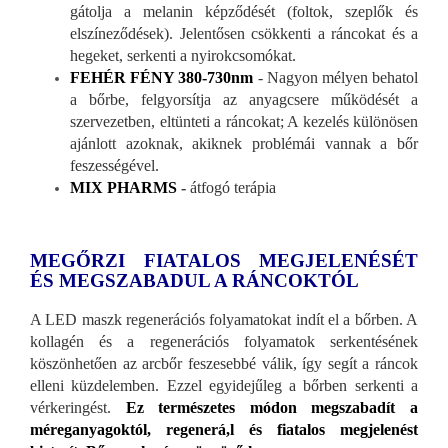
gátolja a melanin képződését (foltok, szeplők és
elszíneződések). Jelentősen csökkenti a ráncokat és a
hegeket, serkenti a nyirokcsomókat.
FEHÉR FÉNY 380-730nm
- Nagyon mélyen behatol
a bőrbe, felgyorsítja az anyagcsere működését a
szervezetben, eltünteti a ráncokat; A kezelés különösen
ajánlott azoknak, akiknek problémái vannak a bőr
feszességével.
MIX PHARMS
-
átfogó terápia
MEGŐRZI FIATALOS MEGJELENÉSÉT
ÉS MEGSZABADUL A RÁNCOKTÓL
A LED maszk regenerációs folyamatokat indít el a bőrben. A
kollagén és a regenerációs folyamatok serkentésének
köszönhetően az arcbőr feszesebbé válik, így segít a ráncok
elleni küzdelemben. Ezzel egyidejűleg a bőrben serkenti a
vérkeringést.
Ez természetes módon megszabadít a
méreganyagoktól, regenerá,l és fiatalos megjelenést