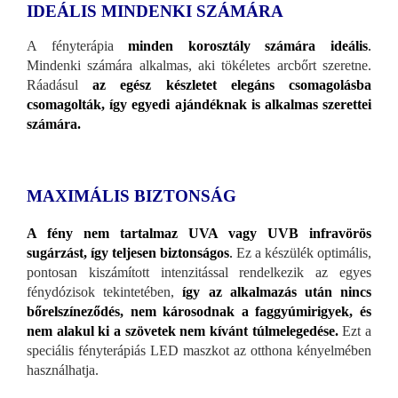
IDEÁLIS MINDENKI SZÁMÁRA
A fényterápia
minden korosztály számára ideális
.
Mindenki számára alkalmas, aki tökéletes arcbőrt szeretne.
Ráadásul
az egész készletet elegáns csomagolásba
csomagolták, így egyedi ajándéknak is alkalmas szerettei
számára.
MAXIMÁLIS BIZTONSÁG
A fény nem tartalmaz UVA vagy UVB infravörös
sugárzást, így teljesen biztonságos
.
Ez a készülék optimális,
pontosan kiszámított intenzitással rendelkezik az egyes
fénydózisok tekintetében,
így az alkalmazás után nincs
bőrelszíneződés, nem károsodnak a faggyúmirigyek, és
nem alakul ki a szövetek nem kívánt túlmelegedése.
Ezt a
speciális fényterápiás LED maszkot az otthona kényelmében
használhatja.