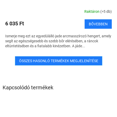
Raktáron
(>5 db)
6 035 Ft
BŐVEBBEN
Ismerje meg ezt az egyedülálló jade arcmasszírozó hengert, amely
segít az egészségesebb és szebb bőr elérésében, a ráncok
eltüntetésében és a fiatalabb kinézetben. A jáde...
ÖSSZES HASONLÓ TERMÉKEK MEGJELENÍTÉSE
Kapcsolódó termékek