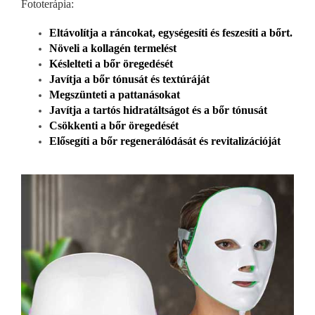
Fototerápia:
Eltávolítja a ráncokat, egységesíti és feszesíti a bőrt.
Növeli a kollagén termelést
Késlelteti a bőr öregedését
Javítja a bőr tónusát és textúráját
Megszünteti a pattanásokat
Javítja a tartós hidratáltságot és a bőr tónusát
Csökkenti a bőr öregedését
Elősegíti a bőr regenerálódását és revitalizációját