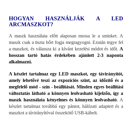
HOGYAN HASZNÁLJÁK A LED
ARCMASZKOT?
A maszk használata előtt alaposan mossa le a sminket. A
maszk csak a tiszta bőrt fogja megragyogni. Ezután tegye fel
a maszkot, és válassza ki a kívánt kezelési módot és időt.
A
hosszan tartó hatás érdekében ajánlott 2-3 naponta
alkalmazni.
A készlet tartalmaz egy LED maszkot, egy távirányítót,
amely lehetővé teszi az expozíciós szint, az időzítő és a
megfelelő mód - szín - beállítását. Minden egyes beállítási
változtatás látható a könnyen leolvasható kijelzőn, így a
maszk használata kényelmes és könnyen leolvasható
.
A
készlet tartalmaz továbbá egy pántot, hálózati adaptert és a
maszkot a távirányítóval összekötő USB-kábelt.