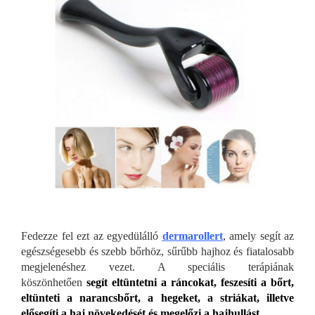
Fedezze fel ezt az egyedülálló
dermarollert
, amely segít az
egészségesebb és szebb bőrhöz, sűrűbb hajhoz és fiatalosabb
megjelenéshez vezet. A speciális terápiának
köszönhetően
segít eltüntetni a ráncokat, feszesíti a bőrt,
eltünteti a narancsbőrt, a hegeket, a striákat, illetve
elősegíti a haj növekedését és megelőzi a hajhullást.