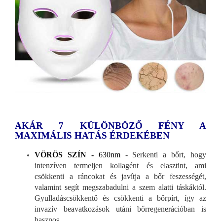
AKÁR 7 KÜLÖNBÖZŐ FÉNY A
MAXIMÁLIS HATÁS ÉRDEKÉBEN
VÖRÖS SZÍN -
630nm
- Serkenti a bőrt, hogy
intenzíven termeljen kollagént és elasztint, ami
csökkenti a ráncokat és javítja a bőr feszességét,
valamint segít megszabadulni a szem alatti táskáktól.
Gyulladáscsökkentő és csökkenti a bőrpírt, így az
invazív beavatkozások utáni bőrregenerációban is
hasznos.