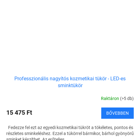
Professzionális nagyítós kozmetikai tükör - LED-es
sminktükör
Raktáron
(>5 db)
15 475 Ft
BŐVEBBEN
Fedezze fel ezt az egyedi kozmetikai tükröt a tökéletes, pontos és
részletes sminkeléshez. Ezzel a tükörrel bármikor, bárhol gyönyörű
sminket készíthet. Az erőteljes...