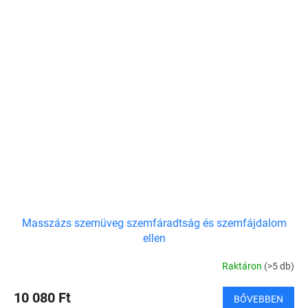
Masszázs szemüveg szemfáradtság és szemfájdalom
ellen
Raktáron
(>5 db)
10 080 Ft
BŐVEBBEN