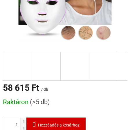
58 615 Ft
/ db
Egységár:
Raktáron
(>5 db)
Hozzáadás a kosárhoz