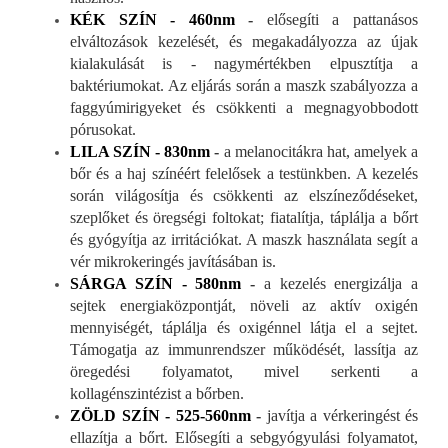
KÉK SZÍN -
460nm
-
elősegíti a pattanásos
elváltozások kezelését, és megakadályozza az újak
kialakulását is - nagymértékben elpusztítja a
baktériumokat. Az eljárás során a maszk szabályozza a
faggyúmirigyeket és csökkenti a megnagyobbodott
pórusokat.
LILA SZÍN - 830nm
-
a melanocitákra hat, amelyek a
bőr és a haj színéért felelősek a testünkben. A kezelés
során világosítja és csökkenti az elszíneződéseket,
szeplőket és öregségi foltokat; fiatalítja, táplálja a bőrt
és gyógyítja az irritációkat. A maszk használata segít a
vér mikrokeringés javításában is.
SÁRGA SZÍN - 580nm
-
a kezelés energizálja a
sejtek energiaközpontját, növeli az aktív oxigén
mennyiségét, táplálja és oxigénnel látja el a sejtet.
Támogatja az immunrendszer működését, lassítja az
öregedési folyamatot, mivel serkenti a
kollagénszintézist a bőrben.
ZÖLD SZÍN - 525-560nm
-
javítja a vérkeringést és
ellazítja a bőrt. Elősegíti a sebgyógyulási folyamatot,