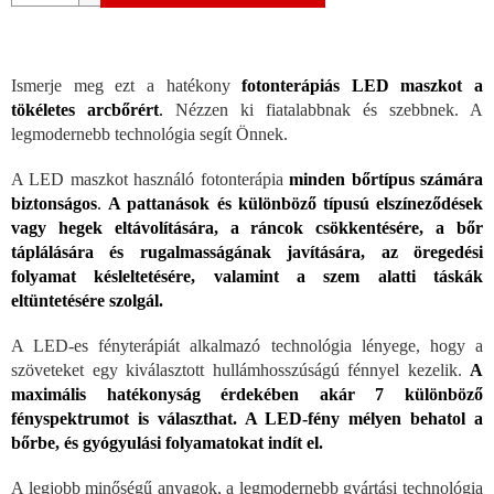
Ismerje meg ezt a hatékony
fotonterápiás LED maszkot a
tökéletes arcbőrért
.
Nézzen ki fiatalabbnak és szebbnek. A
legmodernebb technológia segít Önnek.
A LED maszkot használó fotonterápia
minden bőrtípus számára
biztonságos
.
A pattanások és különböző típusú elszíneződések
vagy hegek eltávolítására, a ráncok csökkentésére, a bőr
táplálására és rugalmasságának javítására, az öregedési
folyamat késleltetésére, valamint a szem alatti táskák
eltüntetésére szolgál.
A LED-es fényterápiát alkalmazó technológia lényege, hogy a
szöveteket egy kiválasztott hullámhosszúságú fénnyel kezelik.
A
maximális hatékonyság érdekében akár 7 különböző
fényspektrumot is választhat. A LED-fény mélyen behatol a
bőrbe, és gyógyulási folyamatokat indít el.
A legjobb minőségű anyagok, a legmodernebb gyártási technológia