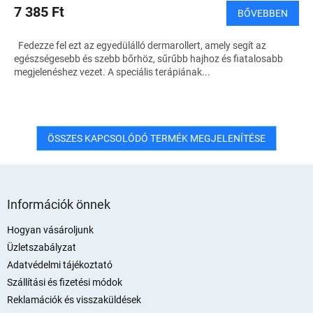
7 385 Ft
BŐVEBBEN
Fedezze fel ezt az egyedülálló dermarollert, amely segít az
egészségesebb és szebb bőrhöz, sűrűbb hajhoz és fiatalosabb
megjelenéshez vezet. A speciális terápiának...
ÖSSZES KAPCSOLÓDÓ TERMÉK MEGJELENÍTÉSE
L
á
Információk önnek
b
l
Hogyan vásároljunk
é
Üzletszabályzat
c
Adatvédelmi tájékoztató
Szállítási és fizetési módok
Reklamációk és visszaküldések