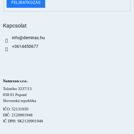
FELIRATKOZÁS
Kapcsolat
info
@
deminas.hu
+3614450677
Naturzon s.r.o.
Tolstého 3237/13
058 01 Poprad
Slovenská republika
IČO: 52131050
DIČ: 2120901948
IČ DPH: SK2120901948