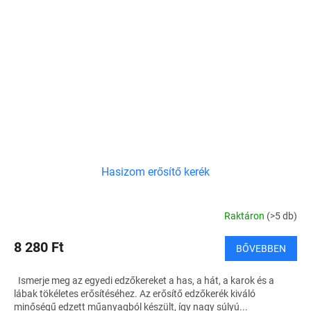
Hasizom erősítő kerék
Raktáron
(>5 db)
8 280 Ft
BŐVEBBEN
Ismerje meg az egyedi edzőkereket a has, a hát, a karok és a
lábak tökéletes erősítéséhez. Az erősítő edzőkerék kiváló
minőségű edzett műanyagból készült, így nagy súlyú...