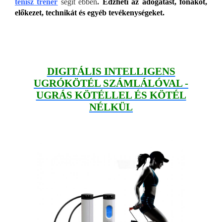
tenisz tréner
segít ebben
.
Edzheti az adogatást, fonákot,
előkezet, technikát és egyéb tevékenységeket.
DIGITÁLIS INTELLIGENS
UGRÓKÖTÉL SZÁMLÁLÓVAL -
UGRÁS KÖTÉLLEL ÉS KÖTÉL
NÉLKÜL