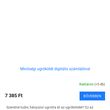
Minőségi ugrókötél digitális számlálóval
Raktáron
(>5 db)
7 385 Ft
BŐVEBBEN
Szeretné tudni, hányszor ugrotta át az ugrókötelet? Ez az