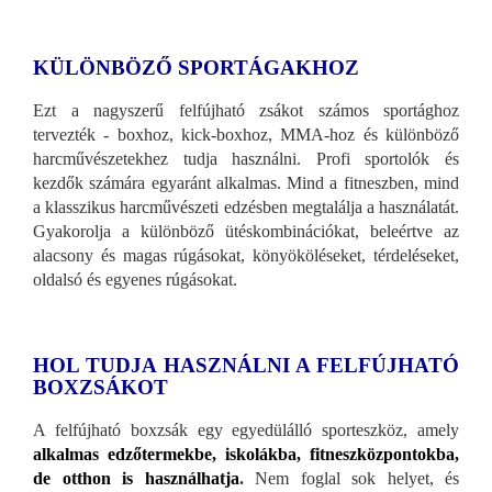
KÜLÖNBÖZŐ SPORTÁGAKHOZ
Ezt a nagyszerű felfújható zsákot számos sportághoz
tervezték - boxhoz, kick-boxhoz, MMA-hoz és különböző
harcművészetekhez tudja használni. Profi sportolók és
kezdők számára egyaránt alkalmas. Mind a fitneszben, mind
a klasszikus harcművészeti edzésben megtalálja a használatát.
Gyakorolja a különböző ütéskombinációkat, beleértve az
alacsony és magas rúgásokat, könyököléseket, térdeléseket,
oldalsó és egyenes rúgásokat.
HOL TUDJA HASZNÁLNI A FELFÚJHATÓ
BOXZSÁKOT
A felfújható boxzsák egy egyedülálló sporteszköz, amely
alkalmas edzőtermekbe, iskolákba, fitneszközpontokba,
de otthon is használhatja
.
Nem foglal sok helyet, és