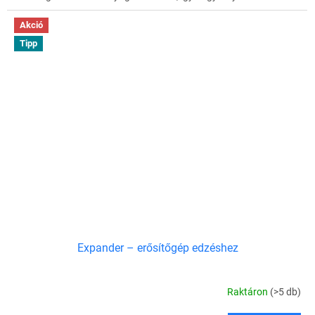
Akció
Tipp
Expander – erősítőgép edzéshez
Raktáron
(>5 db)