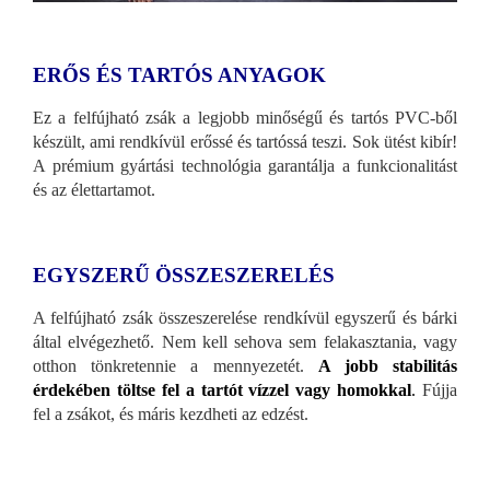
ERŐS ÉS TARTÓS ANYAGOK
Ez a felfújható zsák a legjobb minőségű és tartós PVC-ből
készült, ami rendkívül erőssé és tartóssá teszi. Sok ütést kibír!
A prémium gyártási technológia garantálja a funkcionalitást
és az élettartamot.
EGYSZERŰ ÖSSZESZERELÉS
A felfújható zsák összeszerelése rendkívül egyszerű és bárki
által elvégezhető. Nem kell sehova sem felakasztania, vagy
otthon tönkretennie a mennyezetét.
A jobb stabilitás
érdekében töltse fel a tartót vízzel vagy homokkal
.
Fújja
fel a zsákot, és máris kezdheti az edzést.