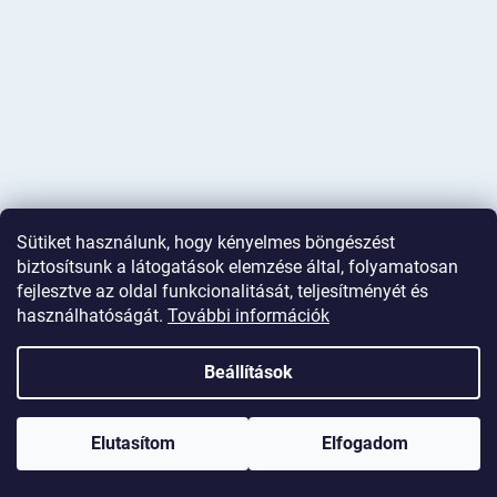
Sütiket használunk, hogy kényelmes böngészést
biztosítsunk a látogatások elemzése által, folyamatosan
fejlesztve az oldal funkcionalitását, teljesítményét és
használhatóságát.
További információk
Shoptet készítette
Beállítások
Copyright 2026
Deminas
. Minden jog fenntartva.
Süti beállítások
szerkesztése
Elutasítom
Elfogadom