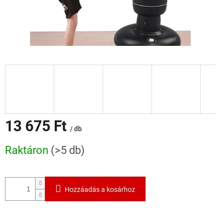
13 675 Ft
/ db
Egységár:
Raktáron
(>5 db)
Hozzáadás a kosárhoz