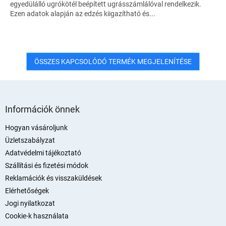
egyedülálló ugrókötél beépített ugrásszámlálóval rendelkezik.
Ezen adatok alapján az edzés kiigazítható és...
ÖSSZES KAPCSOLÓDÓ TERMÉK MEGJELENÍTÉSE
L
á
Információk önnek
b
l
Hogyan vásároljunk
é
Üzletszabályzat
c
Adatvédelmi tájékoztató
Szállítási és fizetési módok
Reklamációk és visszaküldések
Elérhetőségek
Jogi nyilatkozat
Cookie-k használata