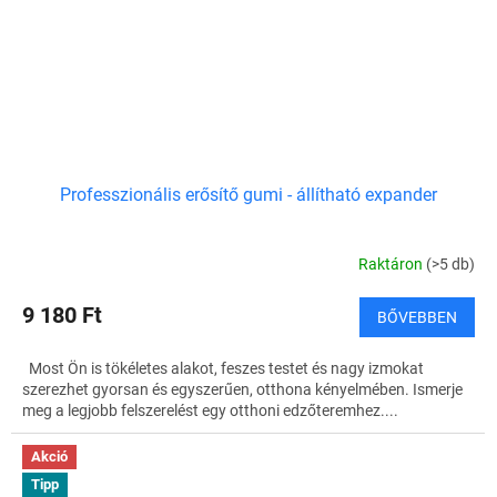
Professzionális erősítő gumi - állítható expander
Raktáron
(>5 db)
9 180 Ft
BŐVEBBEN
Most Ön is tökéletes alakot, feszes testet és nagy izmokat
szerezhet gyorsan és egyszerűen, otthona kényelmében. Ismerje
meg a legjobb felszerelést egy otthoni edzőteremhez....
Akció
Tipp