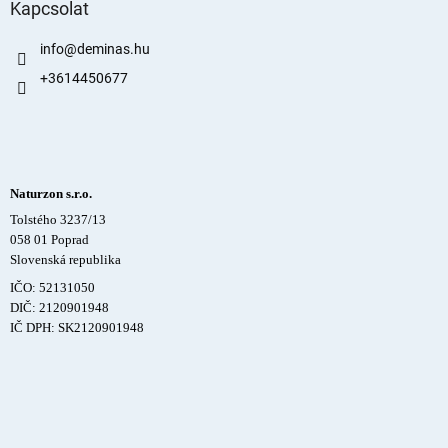
Kapcsolat
info
@
deminas.hu
+3614450677
Naturzon s.r.o.
Tolstého 3237/13
058 01 Poprad
Slovenská republika
IČO: 52131050
DIČ: 2120901948
IČ DPH: SK2120901948