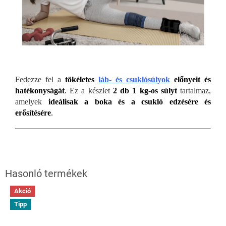
Fedezze fel a
tökéletes
láb- és csuklósúlyok
előnyeit
és
hatékonyságát
.
Ez a készlet
2 db 1 kg-os súlyt
tartalmaz,
amelyek
ideálisak a boka és a csukló edzésére és
erősítésére
.
Akció
Tipp