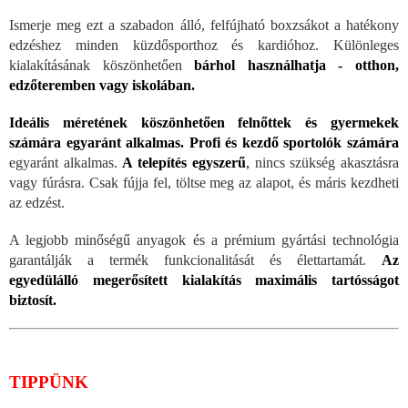
Ismerje meg ezt a szabadon álló, felfújható boxzsákot a hatékony
edzéshez minden küzdősporthoz és kardióhoz. Különleges
kialakításának köszönhetően
bárhol használhatja - otthon,
edzőteremben vagy iskolában.
Ideális méretének köszönhetően felnőttek és gyermekek
számára egyaránt alkalmas. Profi és kezdő sportolók számára
egyaránt alkalmas.
A telepítés egyszerű
,
nincs szükség akasztásra
vagy fúrásra. Csak fújja fel, töltse meg az alapot, és máris kezdheti
az edzést.
A legjobb minőségű anyagok és a prémium gyártási technológia
garantálják a termék funkcionalitását és élettartamát.
Az
egyedülálló megerősített kialakítás maximális tartósságot
biztosít.
TIPPÜNK