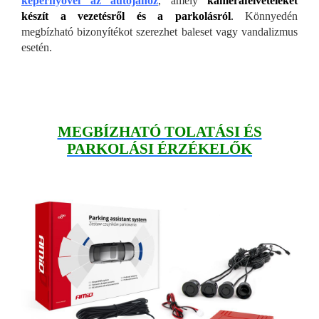
képernyővel az aut
ójához
, amely
kamerafelvételeket
készít a vezetésről és a parkolásról
.
Könnyedén
megbízható bizonyítékot szerezhet baleset vagy vandalizmus
esetén.
MEGBÍZHATÓ TOLATÁSI ÉS
PARKOLÁSI ÉRZÉKELŐK