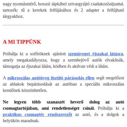
nagy nyomásmérő, hosszú tápkábel szivargyújtó csatlakozóaljzattal.
tartozék: tű a kerekek felfújásához és 2 adapter a felfújható
tárgyakhoz.
A MI TIPPÜNK
Próbálja ki a sofőröknek ajánlott
szemüveget éjszakai látásra
,
amely megakadályozza, hogy a szembejövő autók elvakítsák,
támogatja az éjszakai látást, ködben és aktívan védi a látást.
A
mikroszálas autóüveg tisztító párásodás ellen
segít megelőzni
az ablakok bepárásodását az autóban a speciális mikroszálas
kendőnek köszönhetően.
Ne legyen több szanaszét heverő dolog az autó
csomagtartójában, ami rendetlenséget csinál.
Próbálja ki a
praktikus csomagtér rendszerezőt
az autó, és a dolgok a
helyükön maradnak.