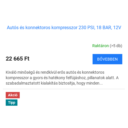
Autós és konnektoros kompresszor 230 PSI, 18 BAR, 12V
Raktáron
(>5 db)
22 665 Ft
BŐVEBBEN
Kiváló minőségű és rendkívül erős autós és konnektoros
kompresszor a gyors és hatékony felfújáshoz, pillanatok alatt. A
szabadalmaztatott kialakítás biztosítja, hogy minden...
Akció
Tipp