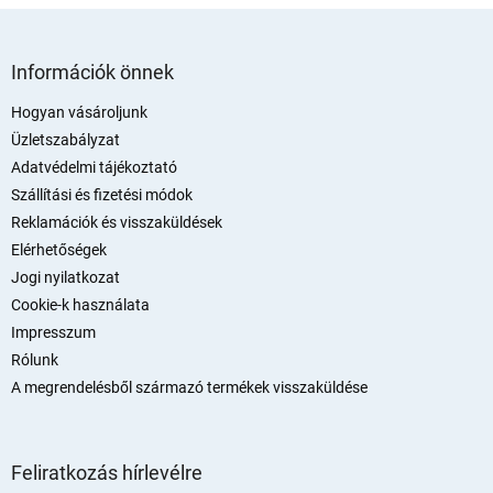
L
á
Információk önnek
b
l
Hogyan vásároljunk
é
Üzletszabályzat
c
Adatvédelmi tájékoztató
Szállítási és fizetési módok
Reklamációk és visszaküldések
Elérhetőségek
Jogi nyilatkozat
Cookie-k használata
Impresszum
Rólunk
A megrendelésből származó termékek visszaküldése
Feliratkozás hírlevélre