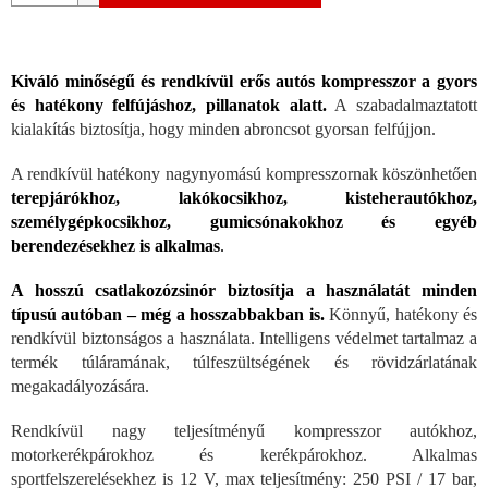
Kiváló minőségű és rendkívül erős autós kompresszor a gyors
és hatékony felfújáshoz, pillanatok alatt.
A szabadalmaztatott
kialakítás biztosítja, hogy minden abroncsot gyorsan felfújjon.
A rendkívül hatékony nagynyomású kompresszornak köszönhetően
terepjárókhoz, lakókocsikhoz, kisteherautókhoz,
személygépkocsikhoz, gumicsónakokhoz és egyéb
berendezésekhez is alkalmas
.
A hosszú csatlakozózsinór biztosítja a használatát minden
típusú autóban – még a hosszabbakban is.
Könnyű, hatékony és
rendkívül biztonságos a használata. Intelligens védelmet tartalmaz a
termék túláramának, túlfeszültségének és rövidzárlatának
megakadályozására.
Rendkívül nagy teljesítményű kompresszor autókhoz,
motorkerékpárokhoz és kerékpárokhoz. Alkalmas
sportfelszerelésekhez is 12 V, max teljesítmény: 250 PSI / 17 bar,