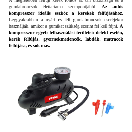
A megfelelően felfújt kerék fontos az Ön biztonsága és a
gumiabroncsok élettartama szempontjából.
Az autós
kompresszor ideális eszköz a kerekek felfújásához.
Leggyakrabban a nyári és téli gumiabroncsok cseréjekor
használják, amikor a gumikat szükség szerint fel kell fújni.
A
kompresszor egyéb felhasználási területei: defekt esetén,
kerék felfújás, gyermekmedencék, labdák, matracok
felfújása, és sok más.