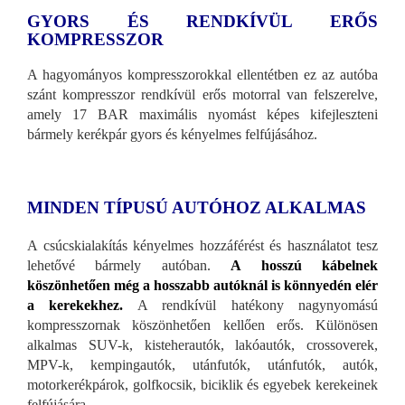
GYORS ÉS RENDKÍVÜL ERŐS
KOMPRESSZOR
A hagyományos kompresszorokkal ellentétben ez az autóba
szánt kompresszor rendkívül erős motorral van felszerelve,
amely 17 BAR maximális nyomást képes kifejleszteni
bármely kerékpár gyors és kényelmes felfújásához.
MINDEN TÍPUSÚ AUTÓHOZ ALKALMAS
A csúcskialakítás kényelmes hozzáférést és használatot tesz
lehetővé bármely autóban.
A hosszú kábelnek
köszönhetően még a hosszabb autóknál is könnyedén elér
a kerekekhez.
A rendkívül hatékony nagynyomású
kompresszornak köszönhetően kellően erős. Különösen
alkalmas SUV-k, kisteherautók, lakóautók, crossoverek,
MPV-k, kempingautók, utánfutók, utánfutók, autók,
motorkerékpárok, golfkocsik, biciklik és egyebek kerekeinek
felfújására.