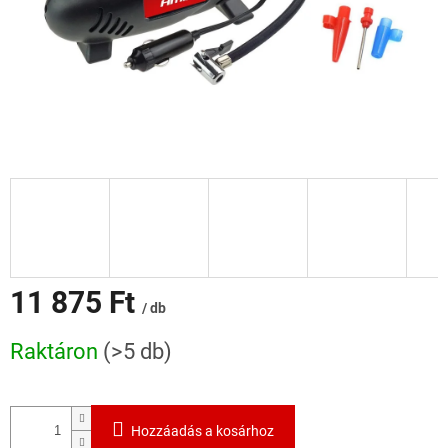
11 875 Ft
/ db
Egységár:
Raktáron
(>5 db)
Hozzáadás a kosárhoz