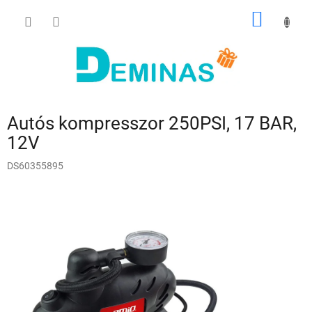
Ugrás
KOSÁR
a
fő
tartalomhoz
Autós kompresszor 250PSI, 17 BAR,
12V
DS60355895