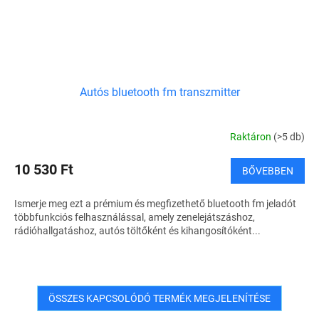
Autós bluetooth fm transzmitter
Raktáron
(>5 db)
10 530 Ft
BŐVEBBEN
Ismerje meg ezt a prémium és megfizethető bluetooth fm jeladót
többfunkciós felhasználással, amely zenelejátszáshoz,
rádióhallgatáshoz, autós töltőként és kihangosítóként...
ÖSSZES KAPCSOLÓDÓ TERMÉK MEGJELENÍTÉSE