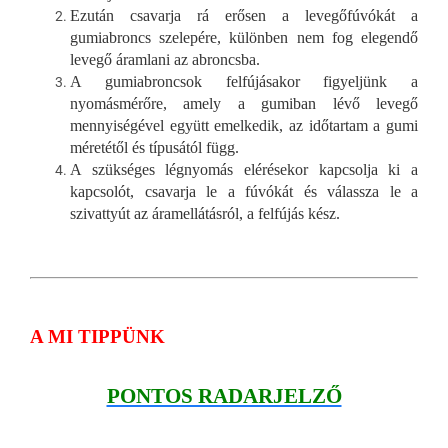
Ezután csavarja rá erősen a levegőfúvókát a
gumiabroncs szelepére, különben nem fog elegendő
levegő áramlani az abroncsba.
A gumiabroncsok felfújásakor figyeljünk a
nyomásmérőre, amely a gumiban lévő levegő
mennyiségével együtt emelkedik, az időtartam a gumi
méretétől és típusától függ.
A szükséges légnyomás elérésekor kapcsolja ki a
kapcsolót, csavarja le a fúvókát és válassza le a
szivattyút az áramellátásról, a felfújás kész.
A MI TIPPÜNK
PONTOS RADARJELZŐ