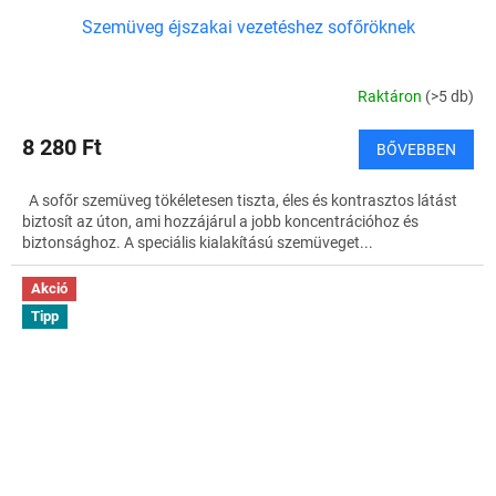
Szemüveg éjszakai vezetéshez sofőröknek
Raktáron
(>5 db)
8 280 Ft
BŐVEBBEN
A sofőr szemüveg tökéletesen tiszta, éles és kontrasztos látást
biztosít az úton, ami hozzájárul a jobb koncentrációhoz és
biztonsághoz. A speciális kialakítású szemüveget...
Akció
Tipp