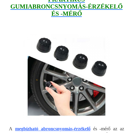
GUMIABRONCSNYOMÁS-ÉRZÉKELŐ
ÉS -MÉRŐ
A
megbízható abroncsnyomás-érzékelő
és -mérő az az