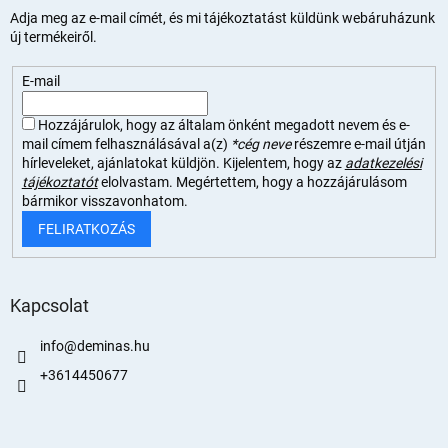
Adja meg az e-mail címét, és mi tájékoztatást küldünk webáruházunk
új termékeiről.
E-mail
Hozzájárulok, hogy az általam önként megadott nevem és e-
mail címem felhasználásával a(z)
*cég neve
részemre e-mail útján
hírleveleket, ajánlatokat küldjön. Kijelentem, hogy az
adatkezelési
tájékoztatót
elolvastam. Megértettem, hogy a hozzájárulásom
bármikor visszavonhatom.
FELIRATKOZÁS
Kapcsolat
info
@
deminas.hu
+3614450677