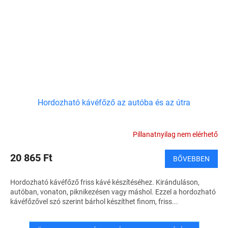
Hordozható kávéfőző az autóba és az útra
Pillanatnyilag nem elérhető
20 865 Ft
BŐVEBBEN
Hordozható kávéfőző friss kávé készítéséhez. Kiránduláson,
autóban, vonaton, piknikezésen vagy máshol. Ezzel a hordozható
kávéfőzővel szó szerint bárhol készíthet finom, friss...