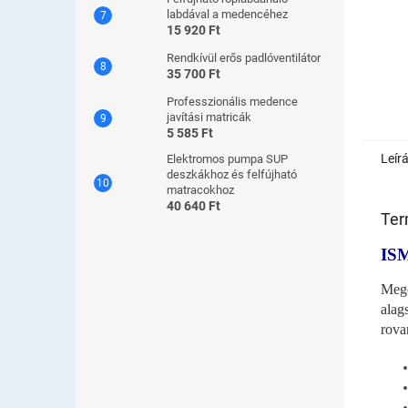
labdával a medencéhez
15 920 Ft
Rendkívül erős padlóventilátor
35 700 Ft
Professzionális medence
javítási matricák
5 585 Ft
Leír
Elektromos pumpa SUP
deszkákhoz és felfújható
matracokhoz
40 640 Ft
Ter
IS
Mego
alag
rova