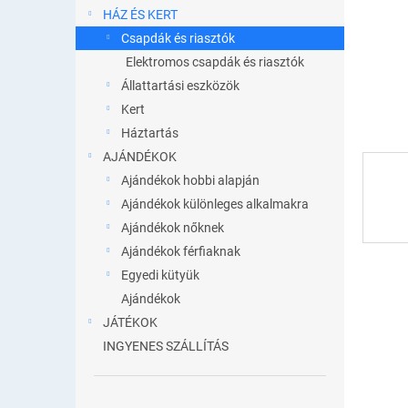
l
HÁZ ÉS KERT
Csapdák és riasztók
Elektromos csapdák és riasztók
Állattartási eszközök
Kert
Háztartás
AJÁNDÉKOK
Ajándékok hobbi alapján
Ajándékok különleges alkalmakra
Ajándékok nőknek
Ajándékok férfiaknak
Egyedi kütyük
Ajándékok
JÁTÉKOK
INGYENES SZÁLLÍTÁS