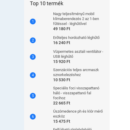
Top 10 termék
Nagy teljesítményű mobil
klímaberendezés 2 az 1-ben
fűtéssel - léghűtővel
49 180 Ft
Erőteljes hordozható léghűtő
16 240 Ft
Vízpermetes asztali ventilátor -
USB léghűtő
15 920 Ft
Szenzációs teljes arcmaszk
sznorkelezéshez
10 530 Ft
Speciális foci visszapattanó
háló - visszapattanó fal
focihoz
22 665 Ft
Úszómedence ph és klór mérő
eszköz
15 475 Ft
Felfújható röplabdaháló