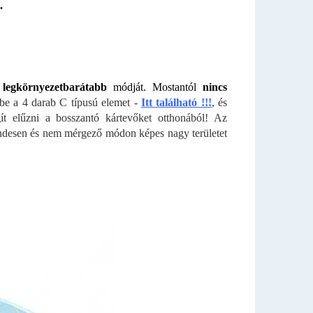
.
k legkörnyezetbarátabb
módját. Mostantól
nincs
be a 4 darab C típusú elemet -
Itt található !!!
, és
ít elűzni a bosszantó kártevőket otthonából! Az
endesen és nem mérgező módon képes nagy területet