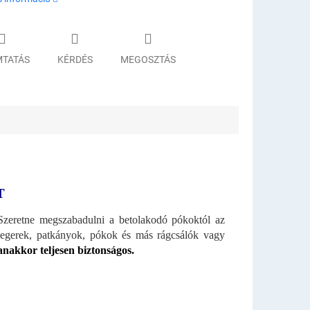
TATÁS
KÉRDÉS
MEGOSZTÁS
T
Szeretne megszabadulni a betolakodó pókoktól az
 egerek, patkányok, pókok és más rágcsálók vagy
anakkor teljesen biztonságos.