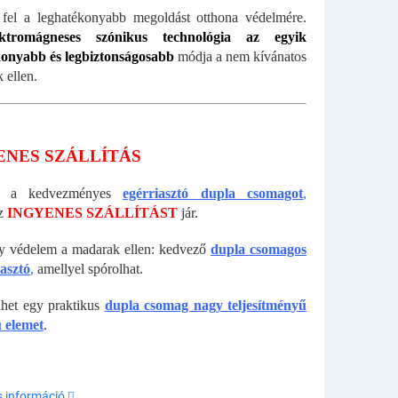
fel a leghatékonyabb megoldást otthona védelmére.
ktromágneses szónikus technológia az egyik
konyabb és legbiztonságosabb
módja a nem kívánatos
 ellen.
ENES SZÁLLÍTÁS
uk a kedvezményes
egérriasztó dupla csomagot
,
z
INGYENES SZÁLLÍTÁST
jár.
y védelem a madarak ellen: kedvező
dupla csomagos
asztó
,
amellyel spórolhat.
elhet egy praktikus
dupla csomag nagy teljesítményű
 elemet
.
s információ