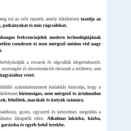
meg ezt az erős riasztót, amely tökéletesen
taszítja az
, patkányokat és más rágcsálókat.
ahangos frekvenciajelek modern technológiájának
etően csendesen és nem mérgező módon véd nagy
n.
befolyásolják a rovarok és rágcsálók idegrendszerét.
, szorongást és dezorientációt okoznak a területen, ami
lhagyásához vezet.
ülálló szabadalmaztatott kialakítás biztosítja, hogy a
tökéletesen
biztonságos, nem mérgező és ártalmatlan
ek, felnőttek, macskák és kutyák számára.
hatékony, gyors, egyszerű és kényelmes megoldás a
ánatos látogatók ellen.
Alkalmas lakásba, házba,
 garázsba és egyéb belső terekbe.