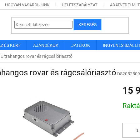
HOGYAN VÁSÁROLJUNK
ÜZLETSZABÁLYZAT
ADATVÉDELMI 
KERESÉS
Z ÉS KERT
AJÁNDÉKOK
JÁTÉKOK
INGYENES SZÁLLÍ
Ultrahangos rovar és rágcsálóriasztó
ahangos rovar és rágcsálóriasztó
DS2052509
15 
Egységár
Rakt