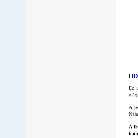
HO
Ez a
mérg
A je
Néhá
A fr
hatá