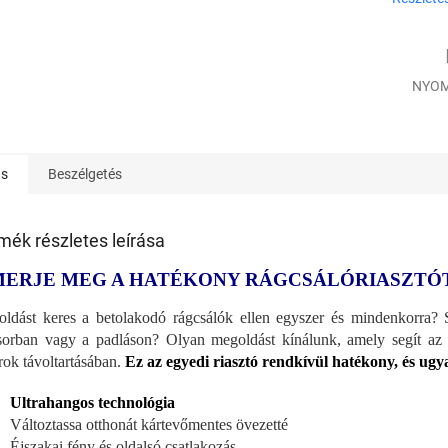
NYOM
ás
Beszélgetés
mék részletes leírása
MERJE MEG A HATÉKONY RÁGCSÁLÓRIASZTÓ
ldást keres a betolakodó rágcsálók ellen egyszer és mindenkorra? 
sorban vagy a padláson? Olyan megoldást kínálunk, amely segít az
rok távoltartásában.
Ez az egyedi riasztó rendkívül hatékony, és ugy
Ultrahangos technológia
Változtassa otthonát kártevőmentes övezetté
Éjszakai fény és oldalsó csatlakozás