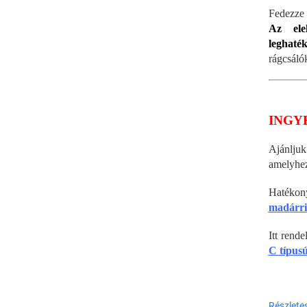
Fedezze 
Az ele
leghaté
rágcsálók
INGY
Ajánlj
amelyhe
Hatékon
madárri
Itt rend
C típusú
Részlete