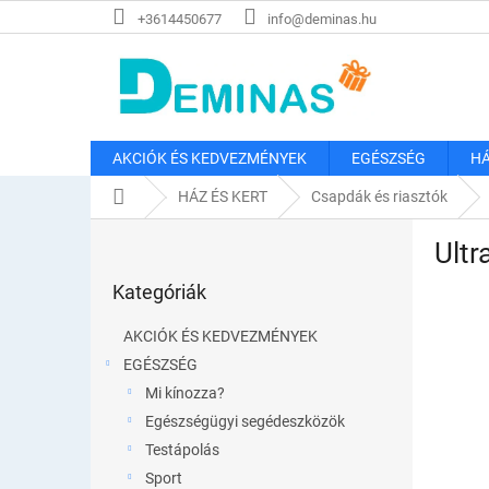
Ugrás
+3614450677
info@deminas.hu
a
fő
tartalomhoz
AKCIÓK ÉS KEDVEZMÉNYEK
EGÉSZSÉG
HÁ
Kezdőlap
HÁZ ÉS KERT
Csapdák és riasztók
O
Ultr
l
Kategóriák
d
Kategóriák
átugrása
a
l
AKCIÓK ÉS KEDVEZMÉNYEK
s
EGÉSZSÉG
ó
Mi kínozza?
p
a
Egészségügyi segédeszközök
n
Testápolás
e
Sport