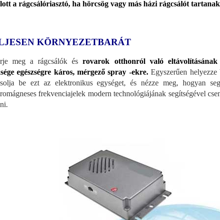
lott a rágcsálóriasztó, ha hörcsög vagy más házi rágcsálót tartanak
LJESEN KÖRNYEZETBARÁT
erje meg a rágcsálók és
rovarok otthonról való eltávolításána
sége egészségre káros, mérgező spray -ekre.
Egyszerűen helyezze 
solja be ezt az elektronikus egységet, és nézze meg, hogyan seg
tromágneses frekvenciajelek modern technológiájának segítségével cs
ni.