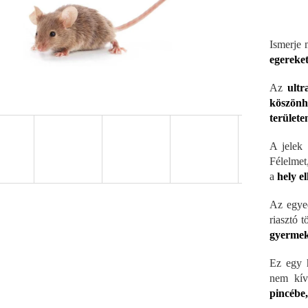
Ismerje 
egereket
Az
ultr
köszönh
területe
A jelek 
Félelmet
a
hely e
Az egyed
riasztó 
gyermek
Ez egy 
nem kív
pincébe,