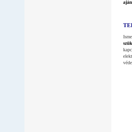
aján
TE
Ism
szük
kapc
elek
véde