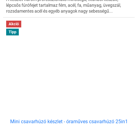
lépcsős fúrófejet tartalmaz fém, acél, fa, műanyag, üvegszál,
rozsdamentes acél és egyéb anyagok nagy sebességű...
Akció
Tipp
Mini csavarhúzó készlet - óraműves csavarhúzó 25in1