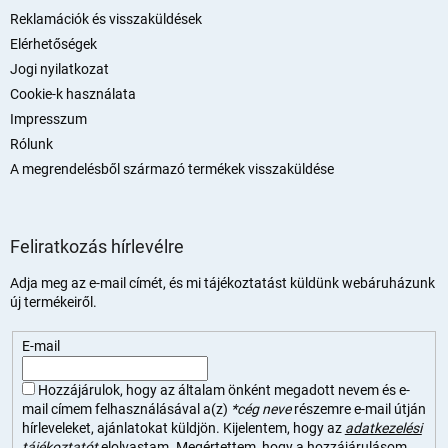
Reklamációk és visszaküldések
Elérhetőségek
Jogi nyilatkozat
Cookie-k használata
Impresszum
Rólunk
A megrendelésből származó termékek visszaküldése
Feliratkozás hírlevélre
Adja meg az e-mail címét, és mi tájékoztatást küldünk webáruházunk
új termékeiről.
E-mail
Hozzájárulok, hogy az általam önként megadott nevem és e-
mail címem felhasználásával a(z)
*cég neve
részemre e-mail útján
hírleveleket, ajánlatokat küldjön. Kijelentem, hogy az
adatkezelési
tájékoztatót
elolvastam. Megértettem, hogy a hozzájárulásom