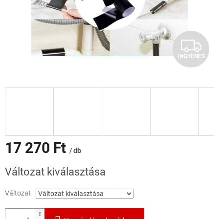
I
INGYENES
N
G
Y
E
N
17 270 Ft
/ db
E
Egységár:
Változat kiválasztása
S
Változat