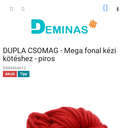
Ugrás
KOSÁR
a
fő
tartalomhoz
DUPLA CSOMAG - Mega fonal kézi
kötéshez - piros
DS99964612
Akció
Tipp