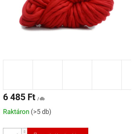
6 485 Ft
/ db
Egységár:
Raktáron
(>5 db)