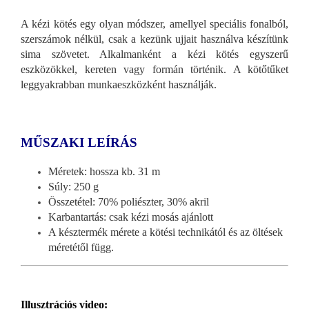
A kézi kötés egy olyan módszer, amellyel speciális fonalból,
szerszámok nélkül, csak a kezünk ujjait használva készítünk
sima szövetet. Alkalmanként a kézi kötés egyszerű
eszközökkel, kereten vagy formán történik. A kötőtűket
leggyakrabban munkaeszközként használják.
MŰSZAKI LEÍRÁS
Méretek: hossza kb. 31 m
Súly: 250 g
Összetétel: 70% poliészter, 30% akril
Karbantartás: csak kézi mosás ajánlott
A késztermék mérete a kötési technikától és az öltések
méretétől függ.
Illusztrációs video: