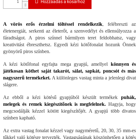
Hozzáadás a kosárhoz
A vörös erős érzelmi töltéssel rendelkezik
, felébreszti az
életenergiát, serkenti az életerőt, a szenvedélyt és ellensúlyozza a
fáradtságot. A piros színnel bármilyen teret feldobhatsz, vagy
kreativitást ébreszthetsz. Egyedi kézi kötőfonalat hozunk Önnek
gyönyörű piros színben.
A kézi kötőfonal egyfajta mega gyapjú, amellyel
könnyen és
játékosan köthet saját takarót, sálat, sapkát, poncsót és más
nagyszerű termékeket.
A különleges vastag minta a jelenlegi divat
slágere.
Az ebből a kézi kötésű gyapjúból készült termékek
puhák,
melegek és remek kiegészítőnek is megfelelnek.
Hagyja, hogy
megcsodálják kézzel kötött kiegészítőjét. A gyapjú több divatos
színben kapható.
Az extra vastag fonalat kézzel vagy nagyméretű, 20, 30, 35 mm-es
tűkkel való kötésre tervezték. Vastagságának köszönhetően a kötés