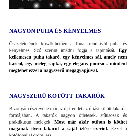
NAGYON PUHA ÉS KÉNYELMES
Összetételének köszönhetően a fonal rendkívül puha és
kényelmes. Szó szerint imádni fogja a tapintását.
Egy
kellemesen puha takaró, egy kényelmes sál, amely nem
karcol, egy meleg sapka, egy elegáns poncsó - mindent
megtehet ezzel a nagyszerű megagyapjúval.
NAGYSZERŰ KÖTÖTT TAKARÓK
Bizonyára észrevette már az új trendet az óriási kötött takarók
formájában. A takarók nagyon ötletesek, stílusosak és
praktikusan melegek.
Most már akár otthon is köthet
magának ilyen takarót a saját ízlése szerint.
Ezzel a
kötőfonallal öröm lesz.