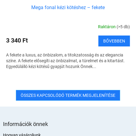
Mega fonal kézi kötéshez – fekete
Raktáron
(>5 db)
3 340 Ft
BŐVEBBEN
A fekete a luxus, az önbizalom, a titokzatosság és az elegancia
színe. A fekete elősegíti az önbizalmat, a türelmet és a kitartást.
Egyedülálló kézi kötésű gyapjút hozunk Önnek...
ÖSSZES KAPCSOLÓDÓ TERMÉK MEGJELENÍTÉSE
L
á
Információk önnek
b
l
Hogyan vásároljunk