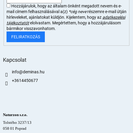
Hozzájárulok, hogy az általam önként megadott nevem és e-
mail címem felhasználásával a(z)
*cég neve
részemre e-mail útján
hírleveleket, ajánlatokat küldjön. Kijelentem, hogy az
adatkezelési
tájékoztatót
elolvastam. Megértettem, hogy a hozzájárulásom
bármikor visszavonhatom.
FELIRATKOZÁS
Kapcsolat
info
@
deminas.hu
+3614450677
Naturzon s.r.o.
Tolstého 3237/13
058 01 Poprad