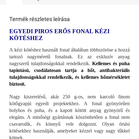
Termék részletes leírása
EGYEDI PIROS ERŐS FONAL KÉZI
KÖTÉSHEZ
A kézi kötéshez használt fonal általában többszöröse a hozzá
tartozó nagyméretű fonalnak. Ez az exkluzív anyag
nagyszerű tulajdonságokkal rendelkezik.
Kellemes és puha
tapintású, csodálatosan tartja a hőt, antibakteriális
tulajdonságokkal rendelkezik, és kellemes hőmérsékletet
biztosít.
Nagy kiszerelésű, akár 250 g-os, nem karcoló finom
kötőgyapjú egyedi projektekhez. A fonal gyönyörűen
bolyhos és puha, és a kapott kötött anyag gyönyörű és
elegáns. A minőségi gyártásnak köszönhetően a fonal nem
csavarodik, és könnyű vele dolgozni. Olyan óriási
kötésekhez használják, amelyeket kézzel vagy nagy tűkkel
kötnek.