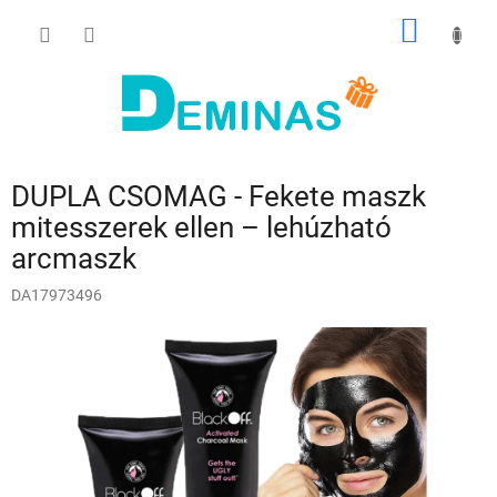
Ugrás
KOSÁR
a
fő
tartalomhoz
DUPLA CSOMAG - Fekete maszk
mitesszerek ellen – lehúzható
arcmaszk
DA17973496