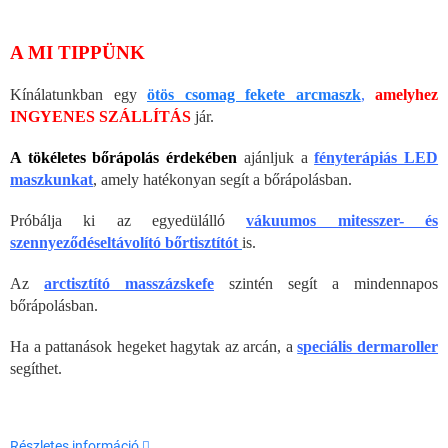
A MI TIPPÜNK
Kínálatunkban egy
ötös csomag fekete arcmaszk
,
amelyhez
INGYENES SZÁLLÍTÁS
jár.
A tökéletes bőrápolás érdekében
ajánljuk a
fényterápiás LED
maszkunkat
, amely hatékonyan segít a bőrápolásban.
Próbálja ki az egyedülálló
vákuumos mitesszer- és
szennyeződéseltávolító bőrtisztítót
is.
Az
arctisztító masszázskefe
szintén segít a mindennapos
bőrápolásban.
Ha a pattanások hegeket hagytak az arcán, a
speciális dermaroller
segíthet.
Részletes információ