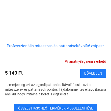
Professzionális mitesszer- és pattanáseltávolító csipesz
Pillanatnyilag nem elérhető
5 140 Ft
BŐVEBBEN
Ismerje meg ezt az egyedi pattanáseltávolító csipeszt a
mitesszerek és pattanások pontos, fájdalommentes eltávolítására
anélkül, hogy irritálná a bőrét. Felejtse el a...
ÖSSZES HASONLÓ TERMÉKEK MEGJELENÍTÉSE