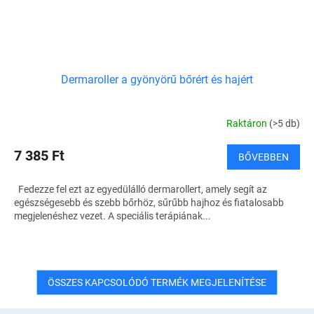
Dermaroller a gyönyörű bőrért és hajért
Raktáron
(>5 db)
7 385 Ft
BŐVEBBEN
Fedezze fel ezt az egyedülálló dermarollert, amely segít az
egészségesebb és szebb bőrhöz, sűrűbb hajhoz és fiatalosabb
megjelenéshez vezet. A speciális terápiának...
ÖSSZES KAPCSOLÓDÓ TERMÉK MEGJELENÍTÉSE