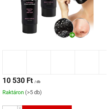
10 530 Ft
/ db
Egységár:
Raktáron
(>5 db)