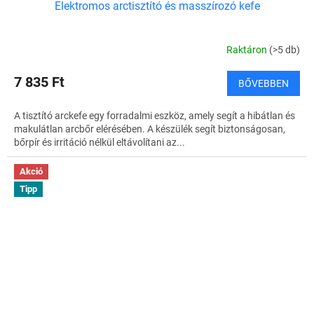
Elektromos arctisztító és masszírozó kefe
Raktáron
(>5 db)
7 835 Ft
BŐVEBBEN
A tisztító arckefe egy forradalmi eszköz, amely segít a hibátlan és
makulátlan arcbőr elérésében. A készülék segít biztonságosan,
bőrpír és irritáció nélkül eltávolítani az...
Akció
Tipp