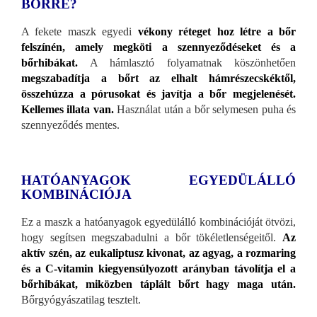
BŐRRE?
A fekete maszk egyedi
vékony réteget hoz létre a bőr
felszínén, amely megköti a szennyeződéseket és a
bőrhibákat.
A hámlasztó folyamatnak köszönhetően
megszabadítja a bőrt az elhalt hámrészecskéktől,
összehúzza a pórusokat és javítja a bőr megjelenését.
Kellemes illata van.
Használat után a bőr selymesen puha és
szennyeződés mentes.
HATÓANYAGOK EGYEDÜLÁLLÓ
KOMBINÁCIÓJA
Ez a maszk a hatóanyagok egyedülálló kombinációját ötvözi,
hogy segítsen megszabadulni a bőr tökéletlenségeitől.
Az
aktív szén, az eukaliptusz kivonat, az agyag, a rozmaring
és a C-vitamin kiegyensúlyozott arányban távolítja el a
bőrhibákat, miközben táplált bőrt hagy maga után.
Bőrgyógyászatilag tesztelt.