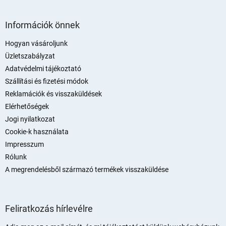
L
á
Információk önnek
b
l
Hogyan vásároljunk
é
Üzletszabályzat
c
Adatvédelmi tájékoztató
Szállítási és fizetési módok
Reklamációk és visszaküldések
Elérhetőségek
Jogi nyilatkozat
Cookie-k használata
Impresszum
Rólunk
A megrendelésből származó termékek visszaküldése
Feliratkozás hírlevélre