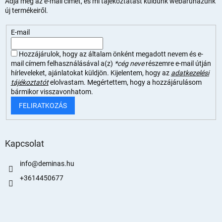
Adja meg az e-mail címét, és mi tájékoztatást küldünk webáruházunk
új termékeiről.
E-mail
Hozzájárulok, hogy az általam önként megadott nevem és e-
mail címem felhasználásával a(z)
*cég neve
részemre e-mail útján
hírleveleket, ajánlatokat küldjön. Kijelentem, hogy az
adatkezelési
tájékoztatót
elolvastam. Megértettem, hogy a hozzájárulásom
bármikor visszavonhatom.
FELIRATKOZÁS
Kapcsolat
info
@
deminas.hu
+3614450677