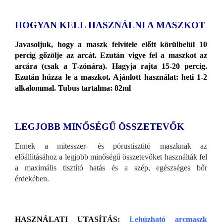
HOGYAN KELL HASZNÁLNI A MASZKOT
Javasoljuk, hogy a maszk felvitele előtt körülbelül 10
percig gőzölje az arcát. Ezután vigye fel a maszkot az
arcára (csak a T-zónára). Hagyja rajta 15-20 percig.
Ezután húzza le a maszkot. Ajánlott használat: heti 1-2
alkalommal. Tubus tartalma: 82ml
LEGJOBB MINŐSÉGŰ ÖSSZETEVŐK
Ennek a mitesszer- és pórustisztító maszknak az
előállításához a legjobb minőségű összetevőket használták fel
a maximális tisztító hatás és a szép, egészséges bőr
érdekében.
HASZNÁLATI UTASÍTÁS:
Lehúzható arcmaszk