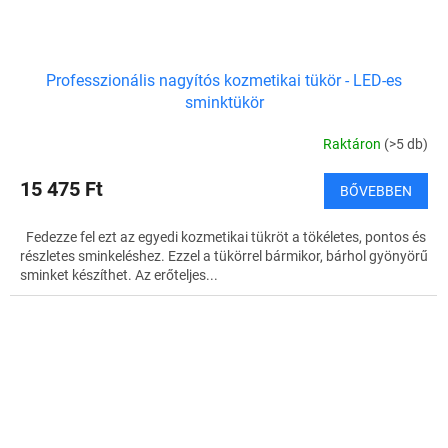
Professzionális nagyítós kozmetikai tükör - LED-es
sminktükör
Raktáron
(>5 db)
15 475 Ft
BŐVEBBEN
Fedezze fel ezt az egyedi kozmetikai tükröt a tökéletes, pontos és
részletes sminkeléshez. Ezzel a tükörrel bármikor, bárhol gyönyörű
sminket készíthet. Az erőteljes...