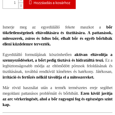
Hozzáadás a kosárhoz
Ismerje meg az egyedülálló fekete maszkot a
bőr
tökéletlenségeinek eltávolítására és tisztítására.
A pattanások,
mitesszerek, zsíros és foltos bőr, elhalt bőr és egyéb bőrhibák
elleni küzdelemre tervezték.
Egyedülálló formulájának köszönhetően
aktívan eltávolítja a
szennyeződéseket, a bőrt pedig tisztává és hidratálttá teszi.
Ez a
legbiztonságosabb módja az eltömődött pórusok feloldásának és
tisztításának, továbbá rendkívül kíméletes és hatékony. Játékosan,
irritáció és fertőzés nélkül távolítja el a mitesszereket.
Már rövid használat után a termék természetes ereje segíthet
megoldani pattanásos problémáit és bőrhibáit.
Ezen kívül javítja
az arc vérkeringését, ahol a bőr ragyogni fog és egészséges színt
kap.