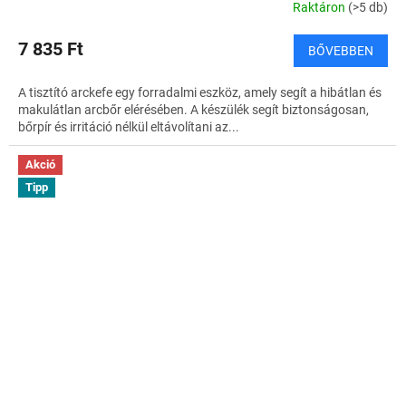
Raktáron
(>5 db)
7 835 Ft
BŐVEBBEN
A tisztító arckefe egy forradalmi eszköz, amely segít a hibátlan és
makulátlan arcbőr elérésében. A készülék segít biztonságosan,
bőrpír és irritáció nélkül eltávolítani az...
Akció
Tipp