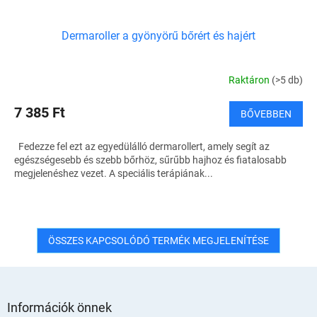
Dermaroller a gyönyörű bőrért és hajért
Raktáron
(>5 db)
7 385 Ft
BŐVEBBEN
Fedezze fel ezt az egyedülálló dermarollert, amely segít az
egészségesebb és szebb bőrhöz, sűrűbb hajhoz és fiatalosabb
megjelenéshez vezet. A speciális terápiának...
ÖSSZES KAPCSOLÓDÓ TERMÉK MEGJELENÍTÉSE
L
á
Információk önnek