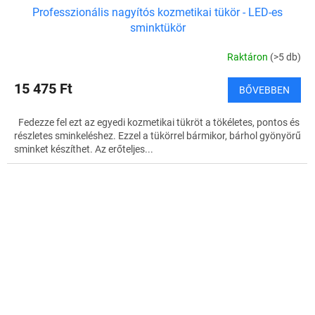
Professzionális nagyítós kozmetikai tükör - LED-es
sminktükör
Raktáron
(>5 db)
15 475 Ft
BŐVEBBEN
Fedezze fel ezt az egyedi kozmetikai tükröt a tökéletes, pontos és
részletes sminkeléshez. Ezzel a tükörrel bármikor, bárhol gyönyörű
sminket készíthet. Az erőteljes...