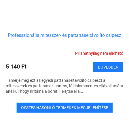
Professzionális mitesszer- és pattanáseltávolító csipesz
Pillanatnyilag nem elérhető
5 140 Ft
BŐVEBBEN
Ismerje meg ezt az egyedi pattanáseltávolító csipeszt a
mitesszerek és pattanások pontos, fájdalommentes eltávolítására
anélkül, hogy irritálná a bőrét. Felejtse el a...
ÖSSZES HASONLÓ TERMÉKEK MEGJELENÍTÉSE