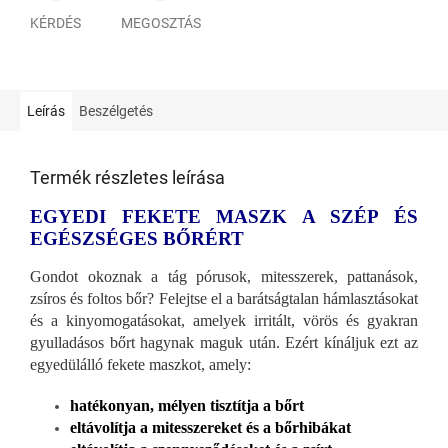
KÉRDÉS
MEGOSZTÁS
Leírás
Beszélgetés
Termék részletes leírása
EGYEDI FEKETE MASZK A SZÉP ÉS
EGÉSZSÉGES BŐRÉRT
Gondot okoznak a tág pórusok, mitesszerek, pattanások,
zsíros és foltos bőr? Felejtse el a barátságtalan hámlasztásokat
és a kinyomogatásokat, amelyek irritált, vörös és gyakran
gyulladásos bőrt hagynak maguk után. Ezért kínáljuk ezt az
egyedülálló fekete maszkot, amely:
hatékonyan, mélyen tisztítja a bőrt
eltávolítja a mitesszereket és a bőrhibákat