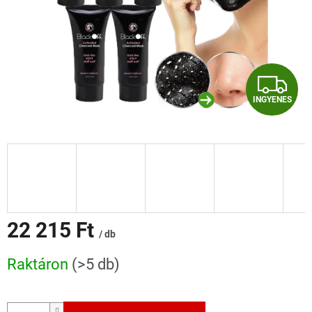
I
INGYENES
N
G
Y
E
N
22 215 Ft
/ db
E
Egységár:
Raktáron
(>5 db)
S