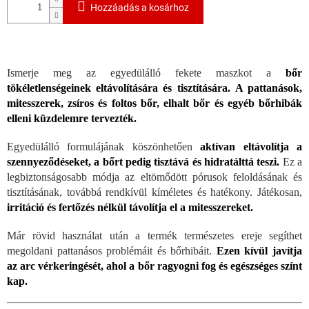
Hozzáadás a kosárhoz
Ismerje meg az egyedülálló fekete maszkot a
bőr
tökéletlenségeinek eltávolítására és tisztítására.
A pattanások,
mitesszerek, zsíros és foltos bőr, elhalt bőr és egyéb bőrhibák
elleni küzdelemre tervezték.
Egyedülálló formulájának köszönhetően
aktívan eltávolítja a
szennyeződéseket, a bőrt pedig tisztává és hidratálttá teszi.
Ez a
legbiztonságosabb módja az eltömődött pórusok feloldásának és
tisztításának, továbbá rendkívül kíméletes és hatékony. Játékosan,
irritáció és fertőzés nélkül távolítja el a mitesszereket.
Már rövid használat után a termék természetes ereje segíthet
megoldani pattanásos problémáit és bőrhibáit.
Ezen kívül javítja
az arc vérkeringését, ahol a bőr ragyogni fog és egészséges színt
kap.