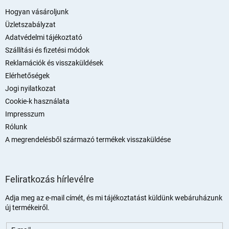
b
l
Hogyan vásároljunk
é
Üzletszabályzat
c
Adatvédelmi tájékoztató
Szállítási és fizetési módok
Reklamációk és visszaküldések
Elérhetőségek
Jogi nyilatkozat
Cookie-k használata
Impresszum
Rólunk
A megrendelésből származó termékek visszaküldése
Feliratkozás hírlevélre
Adja meg az e-mail címét, és mi tájékoztatást küldünk webáruházunk
új termékeiről.