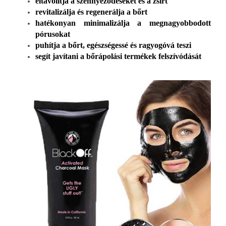
eltávolítja a szennyeződéseket és a zsírt
revitalizálja és regenerálja a bőrt
hatékonyan minimalizálja a megnagyobbodott
pórusokat
puhítja a bőrt, egészségessé és ragyogóvá teszi
segít javítani a bőrápolási termékek felszívódását