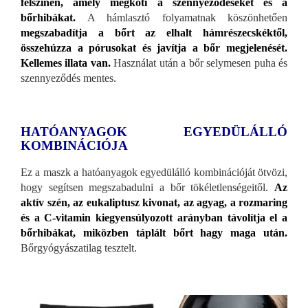
felszínén, amely megköti a szennyeződéseket és a
bőrhibákat.
A hámlasztó folyamatnak köszönhetően
megszabadítja a bőrt az elhalt hámrészecskéktől,
összehúzza a pórusokat és javítja a bőr megjelenését.
Kellemes illata van.
Használat után a bőr selymesen puha és
szennyeződés mentes.
HATÓANYAGOK EGYEDÜLÁLLÓ
KOMBINÁCIÓJA
Ez a maszk a hatóanyagok egyedülálló kombinációját ötvözi,
hogy segítsen megszabadulni a bőr tökéletlenségeitől.
Az
aktív szén, az eukaliptusz kivonat, az agyag, a rozmaring
és a C-vitamin kiegyensúlyozott arányban távolítja el a
bőrhibákat, miközben táplált bőrt hagy maga után.
Bőrgyógyászatilag tesztelt.