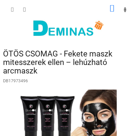
Ugrás
KOSÁR
a
fő
tartalomhoz
ÖTÖS CSOMAG - Fekete maszk
mitesszerek ellen – lehúzható
arcmaszk
DB17973496