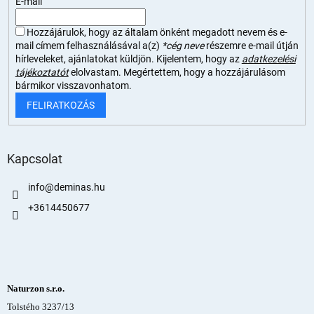
E-mail
Hozzájárulok, hogy az általam önként megadott nevem és e-
mail címem felhasználásával a(z)
*cég neve
részemre e-mail útján
hírleveleket, ajánlatokat küldjön. Kijelentem, hogy az
adatkezelési
tájékoztatót
elolvastam. Megértettem, hogy a hozzájárulásom
bármikor visszavonhatom.
FELIRATKOZÁS
Kapcsolat
info
@
deminas.hu
+3614450677
Naturzon s.r.o.
Tolstého 3237/13